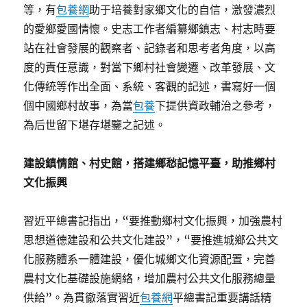
等，有
包養網
助于培養對家鄉文化的自信，激發濃烈
的愛鄉愛國情懷。史志工作者編纂鄉鎮志、村志時要
站在社會發展的觀察者、記錄者和思考者角度，以高
度的責任意識，對當下鄉村社會變遷、改革發展、文
化傳統等作出全面、系統、客觀的記述，書寫好一個
個中國鄉村故事，為當
包養
下提供資政輔治之參考，
為后世留下堪存堪鑒之記述。
建設鎮情館、村史館，搭建鄉愁記憶平臺，助推鄉村
文化振興
習近平總書記指出，“要推動鄉村文化振興，加強農村
思想道德建設和公共文化建設”，“要推進城鄉公共文
化服務體系一體建設，優化城鄉文化資源配置，完善
農村文化基礎設施網絡，增加農村公共文化服務總量
供給”。為貫徹落實習近
包養網
平總書記重要講話精