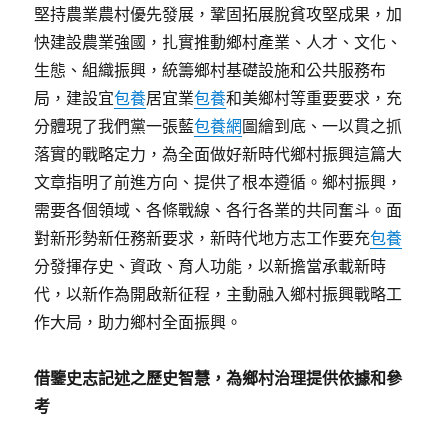
堅持農業農村優先發展，鞏固拓展脫貧攻堅成果，加
快建設農業強國，扎實推動鄉村產業、人才、文化、
生態、組織振興，統籌鄉村基礎設施和公共服務布
局，建設宜
包養
居宜業
包養
和美鄉村等重要要求，充
分體現了我們黨一張藍
包養網
圖繪到底、一以貫之抓
落實的戰略定力，為全面做好新時代鄉村振興這篇大
文章指明了前進方向、提供了根本遵循。鄉村振興，
需要各個領域、各條戰線、各行各業的共同奮斗。面
對新形勢新任務新要求，新時代地方志工作要充
包養
分發揮存史、資政、育人功能，以新擔當承載新時
代，以新作為開啟新征程，主動融入鄉村振興戰略工
作大局，助力鄉村全面振興。
借鑒史志記述之歷史智慧，為鄉村治理提供依據和參
考