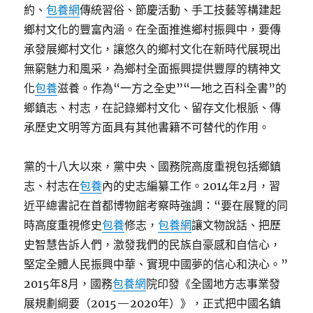
約、
包養網
傳統習俗、節慶活動、手工技藝等構建起
鄉村文化的豐富內涵。在全面推進鄉村振興中，要傳
承發展鄉村文化，讓悠久的鄉村文化在新時代展現出
無窮魅力和風采，為鄉村全面振興提供豐厚的精神文
化
包養
滋養。作為“一方之全史”“一地之百科全書”的
鄉鎮志、村志，在記錄鄉村文化、留存文化根脈、傳
承歷史文明等方面具有其他書籍不可替代的作用。
黨的十八大以來，黨中央、國務院高度重視包括鄉鎮
志、村志在
包養
內的史志編纂工作。2014年2月，習
近平總書記在首都博物館考察時強調：“要在展覽的同
時高度重視修史
包養
修志，
包養網
讓文物說話、把歷
史智慧告訴人們，激發我們的民族自豪感和自信心，
堅定全體人民振興中華、實現中國夢的信心和決心。”
2015年8月，國務
包養網
院印發《全國地方志事業發
展規劃綱要（2015—2020年）》，正式把中國名鎮