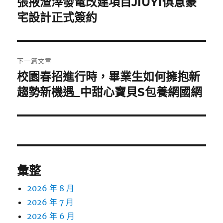
張掖渣滓發電改建項目JIUYI俱意豪
上
一
宅設計正式簽約
導
篇
覽
文
章:
下一篇文章
校園春招進行時，畢業生如何擁抱新
下
一
趨勢新機遇_中甜心寶貝S包養網國網
篇
文
章:
彙整
2026 年 8 月
2026 年 7 月
2026 年 6 月