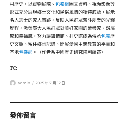
村歷史，以實物展陳、
包養網
圖文資料、視頻影像等
形式充分展現鄉土文化和民俗風情的獨特底蘊，展示
名人志士的感人事跡，反映人民群眾奮斗創業的光輝
歷程，激發廣大人民群眾對美好家園的榮譽感、歸屬
感和幸福感，努力讓鎮情館、村史館成為傳承
包養
歷
史文脈、留住鄉愁記憶、開展愛國主義教育的平臺和
基地
包養網
。（作者系中國歷史研究院副編審）
TC:
作
發
admin
2025 年 7 月 12 日
者
佈
日
期:
發佈留言