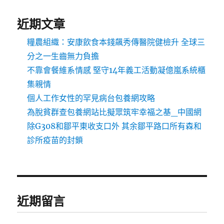
近期文章
糧農組織：安康飲食本錢飆秀傳醫院健檢升 全球三
分之一生齒無力負擔
不靠會餐維系情感 堅守14年義工活動凝億嵐系統櫃
集親情
個人工作女性的罕見病台包養網攻略
為脫貧群查包養網站比擬眾筑牢幸福之基_中國網
除G308和鄒平東收支口外 其余鄒平路口所有森和
診所疫苗的封鎖
近期留言