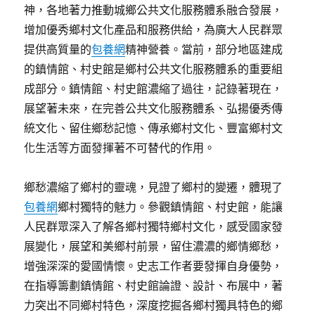
神，各地著力推動城鄉公共文化服務體系融合發展，
增加優秀鄉村文化產品和服務供給，為廣大人民群眾
提供高質量的
包養網
精神營養。當前，部分地區建成
的鎮情館、村史館是鄉村公共文化服務體系的重要組
成部分。鎮情館、村史館濃縮了過往，記錄著現在，
展望著未來，在完善公共文化服務體系、弘揚優秀傳
統文化、留住鄉愁記憶、傳承鄉村文化、豐富鄉村文
化生活等方面發揮著不可替代的作用。
鄉愁濃縮了鄉村的靈魂，見證了鄉村的變遷，體現了
包養網
鄉村獨特的魅力。參觀鎮情館、村史館，能讓
人民群眾深入了解各鄉村獨特鄉村文化，感受國家發
展變化，展望和美鄉村前景，留住濃濃的鄉情鄉愁，
增強深深的愛國情懷。史志工作者要發揮自身優勢，
在指導籌劃鎮情館、村史館論證、設計、布展中，著
力突出不同鄉村特色，深度挖掘各鄉村獨具特色的鄉