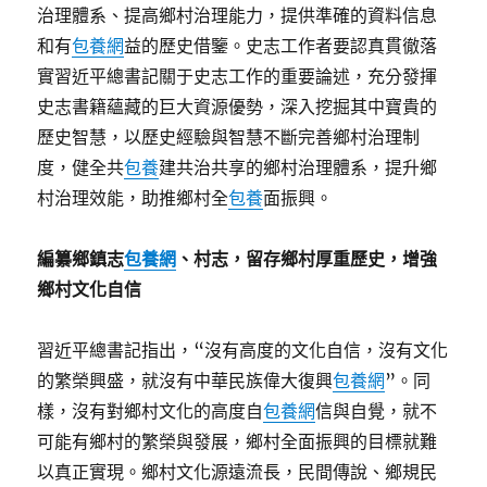
治理體系、提高鄉村治理能力，提供準確的資料信息
和有
包養網
益的歷史借鑒。史志工作者要認真貫徹落
實習近平總書記關于史志工作的重要論述，充分發揮
史志書籍蘊藏的巨大資源優勢，深入挖掘其中寶貴的
歷史智慧，以歷史經驗與智慧不斷完善鄉村治理制
度，健全共
包養
建共治共享的鄉村治理體系，提升鄉
村治理效能，助推鄉村全
包養
面振興。
編纂鄉鎮志
包養網
、村志，留存鄉村厚重歷史，增強
鄉村文化自信
習近平總書記指出，“沒有高度的文化自信，沒有文化
的繁榮興盛，就沒有中華民族偉大復興
包養網
”。同
樣，沒有對鄉村文化的高度自
包養網
信與自覺，就不
可能有鄉村的繁榮與發展，鄉村全面振興的目標就難
以真正實現。鄉村文化源遠流長，民間傳說、鄉規民