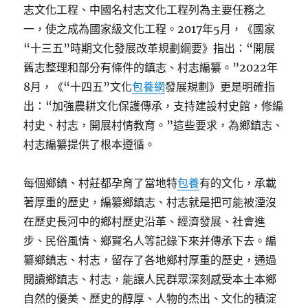
志文化工程、中國名村志文化工程列為主要任務之
一，使之成為國家級文化工程。2017年5月，《國家
“十三五”時期文化發展改革規劃綱要》指出：“開展
舊志整理和部分有條件的鎮志、村志編纂。”2022年
8月，《“十四五”文化
包養網
發展規劃》更是明確指
出：“加強農耕文化保護傳承，支持建設村史館，修編
村史、村志，開展村情教育。”這些要求，為鄉鎮志、
村志編纂提供了根本遵循。
每個鄉鎮、村莊都孕育了當地特
包養
有的文化，承載
著厚重的歷史，編纂鄉鎮志、村志就是把可能被湮沒
在歷史長河中的鄉村歷史沿革、經濟發展、社會進
步、民俗風情、鄉賢名人等記錄下來并傳承下去。編
纂鄉鎮志、村志，留存了各地鄉村厚重的歷史，通過
閱讀鄉鎮志、村志，能讓人民群眾深刻感受本土本鄉
自然的優美、歷史的醇厚、人物的杰出、文化的積淀