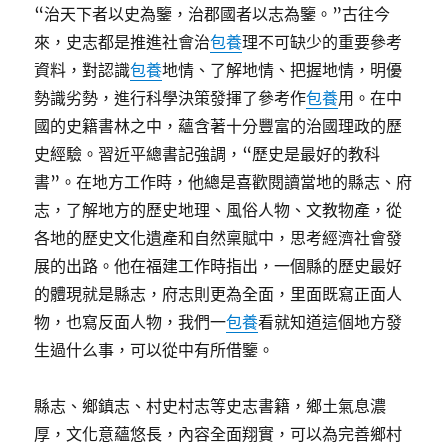
“治天下者以史為鑒，治郡國者以志為鑒。”古往今
來，史志都是推進社會治
包養
理不可缺少的重要參考
資料，對認識
包養
地情、了解地情、把握地情，明優
勢識劣勢，進行科學決策發揮了參考作
包養
用。在中
國的史籍書林之中，蘊含著十分豐富的治國理政的歷
史經驗。習近平總書記強調，“歷史是最好的教科
書”。在地方工作時，他總是喜歡閱讀當地的縣志、府
志，了解地方的歷史地理、風俗人物、文教物產，從
各地的歷史文化遺產和自然稟賦中，思考經濟社會發
展的出路。他在福建工作時指出，一個縣的歷史最好
的體現就是縣志，府志則更為全面，里面既寫正面人
物，也寫反面人物，我們一
包養
看就知道這個地方發
生過什么事，可以從中有所借鑒。
縣志、鄉鎮志、村史村志等史志書籍，鄉土氣息濃
厚，文化意蘊悠長，內容全面翔實，可以為完善鄉村