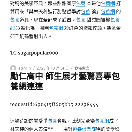
對稱的美學祭典。那些甜甜圈原
包養
本是他
包養網
打
熱
算用來「與林天秤進行甜點哲學討
包養
論」
包養網
的
議
中
包養
道具，現在全部成了武器。
包養
甜甜圈被機
包養
共
網
器轉化為一團團
包養網
彩虹色的邏輯悖論，朝著金
二
箔千紙鶴發射出去。
十
屆
四
TC:sugarpopular900
中
全
會
作
發
在
admin
2025 年 10 月 31 日
發佈留言
勵仁高中 師生展才藝驚喜專包
擘
者
佈
〈李
畫
日
準
養網連連
“十
期:
基、
五
全
五”
慧
requestId:690415ff605bb5.22298444.
成
彬
長
台
藍
包
這場荒誕的戀愛爭
包養
奪戰，此刻完全變
包養網
成了
圖〉
養
林天秤的個人表演**，一場對
包養俱樂部
稱的美學祭
行