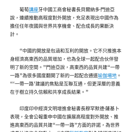
葡萄
講座
牙中國工商會秘書長貝爾納多·門迪亞
說，連續推動高程度對外開放，充足表現出中國作為
擔任任年夜國與世界共享機會、配合成長的果斷決
計。
“中國的開放是包涵和互利的開放。它不只推進本
身經濟高東西的品質增加，也為全球一起配合伙伴發
明了新的空間。”門迪亞說，高東西的品質共建“一帶
一路”為很多國度翻開了新的一起配合通道
瑜伽場地
。
“‘一帶一路’建議的焦點是互聯互通，但更深層的意義
在于樹立持久信賴和共享成長結果。”
印度印中經濟文明增進會秘書長穆罕默德·薩基卜
表現，全會公報重申中國在擴展高程度對外開放、推
進高東西的品質共建“一帶一路”方面的許諾，為世界