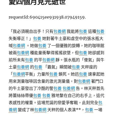
愛四個月見光逝世
期:
界
列
國
requestId:690415ee931938.07949159.
共
享
機
「我必須親自出手！只有
包養網
我能將
包養
這種
包養
會
失衡導正！」
包養
她對著牛土豪和虛空中的張水瓶大
配
合
喊
包養網
。她做
包養
了一個優雅的旋轉，她的咖啡館
成
被兩
包養網
種能量衝擊得搖搖欲墜，但
包養
她卻感到
到
前所未有
包養
的平
包養網
靜。張水瓶的「傻氣」與牛
九
宮
土豪
包養網
的
包養
「霸氣」瞬間被
包養
天秤座的
格
「
包養網
平衡」力量所
包養
鎖死。她迅
包養
速拿起她
空
用來測量咖啡因含量的激光測量儀，對
包養網
著門口
間
長
的牛土豪發出了冷酷的警
包養
包養網
告。林天秤首先
——
將蕾絲絲帶優
包養
包養
雅地繫在自己的右手上，這代
國
表感性的權重。這場荒誕的戀愛爭奪戰，此刻完全
包
際
社
養網
變成了林
包養網
天秤的個人表演**，
包養
一場
會