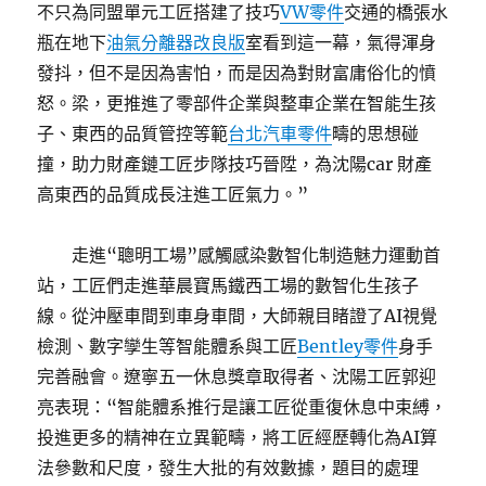
不只為同盟單元工匠搭建了技巧
VW零件
交通的橋張水
瓶在地下
油氣分離器改良版
室看到這一幕，氣得渾身
發抖，但不是因為害怕，而是因為對財富庸俗化的憤
怒。梁，更推進了零部件企業與整車企業在智能生孩
子、東西的品質管控等範
台北汽車零件
疇的思想碰
撞，助力財產鏈工匠步隊技巧晉陞，為沈陽car 財產
高東西的品質成長注進工匠氣力。”
走進“聰明工場”感觸感染數智化制造魅力運動首
站，工匠們走進華晨寶馬鐵西工場的數智化生孩子
線。從沖壓車間到車身車間，大師親目睹證了AI視覺
檢測、數字孿生等智能體系與工匠
Bentley零件
身手
完善融會。遼寧五一休息獎章取得者、沈陽工匠郭迎
亮表現：“智能體系推行是讓工匠從重復休息中束縛，
投進更多的精神在立異範疇，將工匠經歷轉化為AI算
法參數和尺度，發生大批的有效數據，題目的處理