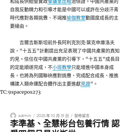
和成長供給堅實政
會議室出租
治保證。中國共產黨的
自我反動精力和引導才能是中國可以或許在分歧汗青
時代應對各類挑釁、不竭推
瑜伽教室
動國度成長的主
要緣由。
吉爾吉斯斯坦前外長阿利克別克·葉克申庫洛夫
說，“十五五”計劃提出充足表現了中國共產黨的真知
灼見。信任在中國共產黨的引導下，“十五五”成長目
的定能順遂完成，不
小班教學
只能增進中國本身成
長，也將為列國聯袂應對挑釁、完成配合成長、推進
構建人類命運配合體作出主要進獻
見證
”。
TC:9spacepos273
作
發
在
admin
2025 年 10 月 31 日
發佈留言
李準基、全慧彬台包養行情 認
者
佈
〈與
日
世