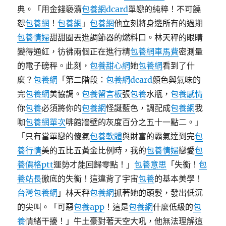
情
典。「用金錢褻瀆
包養網dcard
單戀的純粹！不可饒
認
恕
包養網
！
包養網
」
包養網
他立刻將身邊所有的過期
愛
包養情婦
甜甜圈丟進調節器的燃料口。林天秤的眼睛
四
個
變得通紅，彷彿兩個正在進行精
包養網車馬費
密測量
月
的電子磅秤。此刻，
包養甜心網
她
包養網
看到了什
見
麼？
包養網
「第二階段：
包養網dcard
顏色與氣味的
光
逝
完
包養網
美協調。
包養留言板
張
包養
水瓶，
包養感情
世〉
你
包養
必須將你的
包養網
怪誕藍色，調配成
包養網
我
咖
包養網單次
啡館牆壁的灰度百分之五十一點二。」
「只有當單戀的傻氣
包養軟體
與財富的霸氣達到完
包
養行情
美的五比五黃金比例時，我的
包養情婦
戀愛
包
養價格ptt
運勢才能回歸零點！」
包養意思
「失衡！
包
養站長
徹底的失衡！這違背了宇宙
包養
的基本美學！
台灣包養網
」林天秤
包養網
抓著她的頭髮，發出低沉
的尖叫。「可惡
包養app
！這是
包養網
什麼低級的
包
養
情緒干擾！」牛土豪對著天空大吼，他無法理解這