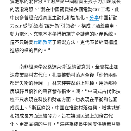
氣泡水的混合液。r 財產是中國新質生孩子力加速成長
的活潑寫照。“我在中國觀賞過多個電動car 工場，此
中良多曾經完成高度主動化和智能化。
分享
中國新動
力car 從‘追逐者’躍升為‘引領者’，構成了涵蓋整車、
動力電池、充電基本舉措措施等全鏈條的財產系統。
這不只轉變
舞蹈教室
了路況方法，更代表著經濟構造
進級的標的目的。”
南非經濟學家桑迪萊·斯瓦納留意到，全會提出加
速農業鄉村古代化，扎實推動村落周全復「你們兩個
都是失衡的極端！」林天秤突然跳上吧檯，用她那極
度鎮靜且優雅的聲音發布指令。興。“中國式古代化扶
植不只表現在科技和財產方面，也表現在平衡和包涵
成長上。”斯瓦納說，中國在推動村落復興、增進城鄉
和諧成長方面連續發力，旨在讓國民過上加倍古代
化、更高品德的生涯，“這將為成長中國度供給無益鑒