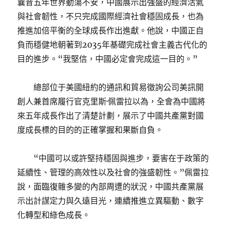
曩昔五年世界動蕩不安，中國展示出強盛的經濟活氣
與社會韌性，不只完成國際經濟社會穩固成長，也為
推進加倍平衡的全球成長作出進獻。他說，中國正自
負而穩健地朝著到2035年基礎完成社會主義古代化的
目的進步。“我堅信，中國必定會完成這一目的。”
總部位于美國紐約的通訊和貿易徵詢公司美訊開
創人兼首席履行官克里斯·佩雷拉以為，全會為中國將
來五年成長作出了清楚計劃，展示了中國共產黨對國
度成長標的目的的正確掌握和果斷自負。
“中國可以或許堅持穩固與進步，要害在于政策的
延續性、管理的高效性以及社會的強盛韌性。”佩雷拉
說，面臨復雜多變的內部周遭的狀況，中國共產黨展
示出計謀定力與久遠目光，連續推進立異驅動、數字
化轉型和綠色成長。