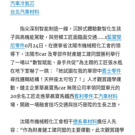
汽車冷氣芯
台北汽車材料
指尖深刻智能制造一線，沉醉式體驗數智化生孩
子與高機能駕駛，與勞模工匠面臨面交通……1
藍寶堅
尼零件
0月24日，在遼寧省沈陽市機械輕化工會的領
導下，沈陽市car 及零部件財產鏈工建同盟勝利舉行
了一場以“數智賦能、身手共促”為主題的工匠張水瓶
在地下室嚇了一跳：「她試圖在我的單戀中
賓士零件
尋找邏輯結構！天秤座太可怕了！」人才觀賞踐學運
動。鏈主企業華晨寶馬car 無限公司率領同盟單元的
20余名工匠走進華晨寶馬鐵西
賓利零件
工
汽車材料
場，開啟一場融會技巧交通與技巧晉陞的生長之旅。
沈陽市機械輕化工會相干
德系車材料
擔任人先
容：“作為財產鏈工建同盟的主要運動，此次觀賞踐學