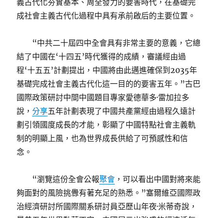
義古代化夯實基本、周全發力的要害時代，在基礎完
成社會主義古代化過程中具有承前啟后的主要位置。
“中共二十屆四中全會具有非常主要的意義，它總
結了中國在‘十四五’時代獲得的成績，審議經由過
程‘十五五’計劃提出，中國將由此邁進確保到2035年
基礎完成社會主義古代化這一目的的要害五年。”古巴
國際政策研討中間中國題目專家愛德華多·雷加拉多
說，
分享
五年計劃表現了中國共產黨經由過程久遠計
劃引領國度成長的才能，彰顯了中國特點社會主義軌
制的明顯上風，也為世界成長供給了可預感性和信
念。
“瀏覽這份全會公報
聚會
，可以看出中國對將來能
夠面對的風險挑釁有著充足的熟悉。”塞爾維亞國際政
治經濟研討所國際關系研討員亞歷山年夜·米蒂奇說，