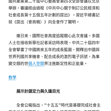
國共產黨第二十屆中心委員會第四次全部會議在北京
數
智
舉辦，審議經由過程《中共中心關于制訂公民經濟和
化
社會成長第十五個五年計劃的提出》。習近平總書記
時
就《提出（會商稿）》向全會作了闡明。
期
新
身
連日來，國際社會高度追蹤關心此次會議。多國
手〉
人士在接收新華社記者采訪時表現，中共二十屆四中
全會擘畫了中國將來五年的成長藍圖，開釋出中國與
世界列國共享機會、配合成長的激烈電子訊號，為事
變交錯的世
個人空間
界注進斷定性和正能量。
教學
展示計謀定力與久遠目光
全會公報指出，“十五五”時代是基礎完成社會主