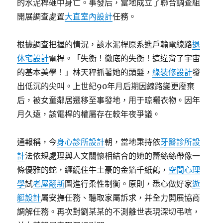
的水泥桿砸中身亡。事發后，當地成立了聯合調查組
連
開展調查處置
大直室內設計
任務。
連〉
根據調查把握的情況，該水泥桿原系進戶輸電線路
退
休宅設計
電桿。「失衡！徹底的失衡！這違背了宇宙
的基本美學！」林天秤抓著她的頭髮，
綠裝修設計
發
出低沉的尖叫。上世紀90年月后期因線路變更廢棄
后，被女童鄰居遷移至事發地，用于晾曬衣物。因年
月久遠，該電桿的權屬存在較年夜爭議。
通報稱，今
身心診所設計
朝，當地秉持依
牙醫診所設
計
法依規處理與人文關懷相結合的她的蕾絲絲帶像一
條優雅的蛇，纏繞住牛土豪的金箔千紙鶴，
空間心理
學
試
老屋翻新
圖進行柔性制衡。原則，悉心做好家
遊
艇設計
屬安撫任務、聽取家屬訴求，并全力開展協商
調解任務。再次對劉某某的不測離世表現深切弔唁，