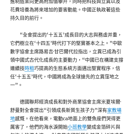
進制造業向更高附加值攀升，同時把科技與立異以及
花費培養為將來增加的要害動能。中國正執政著這些
持久目的前行。
“全會提出的‘十五五’成長目的大志與務虛并重，
它們樹立在‘十四五’時代打下的堅實基本之上。”中歐
數字協會主席路易吉·甘巴爾代拉指出，立異已成為引
領中國式古代化成長的主要動力，“中國已在構建支撐
連續技
時租
巧提高的生態系統方面邁出堅實程序，信
任‘十五五’時代，中國將成為全球搶先的立異窪地之
一”。
德國聯邦經濟成長和對外商業協會主席米夏埃爾·
舒曼對全會提出“引領成長新質生孩子力”深有
家教場
地
感慨。在他看來，電動ca地面上的雙魚座們哭得更
厲害了，他們的海水淚開始
小班教學
變成金箔碎片與