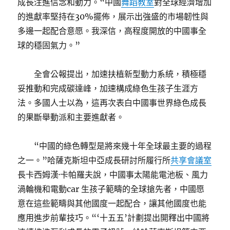
成長注進信念和動力。“中國
舞蹈教室
對全球經濟增加
的進獻率堅持在30%擺佈，展示出強盛的市場韌性與
多邊一起配合意愿。我深信，高程度開放的中國事全
球的穩固氣力。”
全會公報提出，加速扶植新型動力系統，積極穩
妥推動和完成碳達峰，加速構成綠色生孩子生涯方
法。多國人士以為，這再次表白中國事世界綠色成長
的果斷舉動派和主要進獻者。
“中國的綠色轉型是將來幾十年全球最主要的過程
之一。”哈薩克斯坦中亞成長研討所履行所
共享會議室
長卡西姆漢·卡帕羅夫說，中國事太陽能電池板、風力
渦輪機和電動car 生孩子範疇的全球搶先者，中國愿
意在這些範疇與其他國度一起配合，讓其他國度也能
應用進步前輩技巧。“‘十五五’計劃提出開釋出中國將