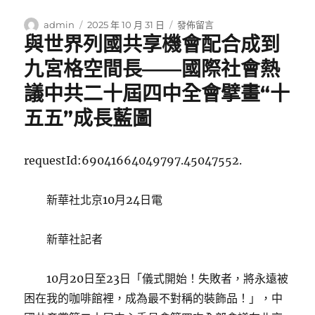
作
發
在
admin
2025 年 10 月 31 日
發佈留言
與世界列國共享機會配合成到
者
佈
〈OSDER
日
奧
九宮格空間長——國際社會熱
期:
斯
德
議中共二十屆四中全會擘畫“十
汽
五五”成長藍圖
車
零
件
遼
requestId:69041664049797.45047552.
寧
沈
新華社北京10月24日電
陽
財
產
新華社記者
鏈
工
匠
10月20日至23日「儀式開始！失敗者，將永遠被
共
困在我的咖啡館裡，成為最不對稱的裝飾品！」，中
探