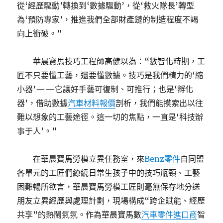
從‘經歷驅動’轉換到‘數據驅動’，從‘救火隊長’轉型
為‘預防專家’，推進我們全部財產鏈的制造程度不竭
向上衝破。”
華晨寶馬技巧工程師高健以為：“數智化時期，工
匠不只要懂工藝，還要懂數據。技巧是我們精力的‘縮
小器’——它讓好手藝可復制、可推行；也是‘孵化
器’，借助數據
汽車材料報價
剖析，我們能摸索出以往
難以想象的工藝途徑。這一切的焦點，一直是‘科技辦
事于人’。”
在華晨寶馬勞模立異任務室，來
Benz零件
自同盟
各單元的工匠們繚繞日常生孩子中的技巧瓶頸、工藝
困難暢所欲言，華晨寶馬勞模工匠則毫無保存地分送
朋友立異經歷與處理計劃，現場構成“跨企賦能、經歷
共享”的熱鬧氣氛。作為華晨寶馬數
汽車零件進口商
智