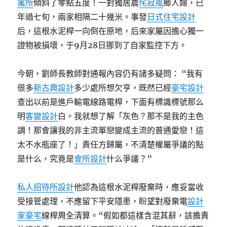
寓所
傾斜了零點五度！一對獨居農
侘寂風
鄉人婦，已
年過七旬，兩家相隔二十幾米。事發
日式住宅設計
后，這根水泥桿一向倒在原地，后來家屬因擔心獨一
證物被損壞，于9月28日挪到了自家監控下方。
今朝，劉師長教師對通報內容仍有諸多疑問： “我有
很多
新古典設計
多少處所想欠亨，既然已經
豪宅設計
查出以前是進戶輸電線路電桿，下面有標識標號那么
明
客變設計
白。我就想了解「灰色？那不是我的主色
調！那會讓我的非主流單戀變成主流的普通愛戀！這
太不水瓶座了！」責任方歸屬，不清楚權屬爭議的點
是什么，究竟是
會所設計
什么爭議？”
私人招待所設計
他認為這根水泥桿廢棄時，應妥當收
受接管處理，不應留下平安隱患，盼望對廢棄電
設計
家豪宅
線桿周全清算。“假如都這樣含混其辭，該擔責