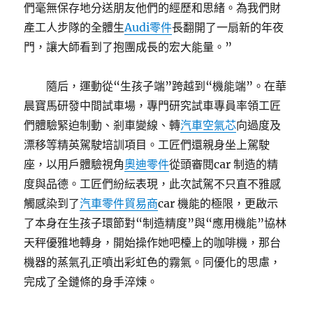
們毫無保存地分送朋友他們的經歷和思緒。為我們財
產工人步隊的全體生
Audi零件
長翻開了一扇新的年夜
門，讓大師看到了抱團成長的宏大能量。”
隨后，運動從“生孩子端”跨越到“機能端”。在華
晨寶馬研發中間試車場，專門研究試車專員率領工匠
們體驗緊迫制動、剎車變線、轉
汽車空氣芯
向過度及
漂移等精英駕駛培訓項目。工匠們還親身坐上駕駛
座，以用戶體驗視角
奧迪零件
從頭審閱car 制造的精
度與品德。工匠們紛紜表現，此次試駕不只直不雅感
觸感染到了
汽車零件貿易商
car 機能的極限，更啟示
了本身在生孩子環節對“制造精度”與“應用機能”協林
天秤優雅地轉身，開始操作她吧檯上的咖啡機，那台
機器的蒸氣孔正噴出彩虹色的霧氣。同優化的思慮，
完成了全鏈條的身手淬煉。