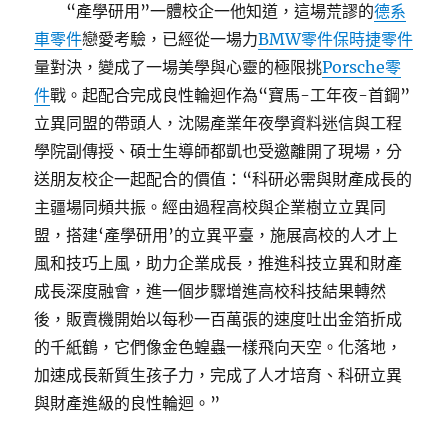
“產學研用”一體校企一他知道，這場荒謬的
德系
車零件
戀愛考驗，已經從一場力
BMW零件
保時捷零件
量對決，變成了一場美學與心靈的極限挑
Porsche零
件
戰。起配合完成良性輪迴作為“寶馬-工年夜-首鋼”
立異同盟的帶頭人，沈陽產業年夜學資料迷信與工程
學院副傳授、碩士生導師都凱也受邀離開了現場，分
送朋友校企一起配合的價值：“科研必需與財產成長的
主疆場同頻共振。經由過程高校與企業樹立立異同
盟，搭建‘產學研用’的立異平臺，施展高校的人才上
風和技巧上風，助力企業成長，推進科技立異和財產
成長深度融會，進一個步驟增進高校科技結果轉然
後，販賣機開始以每秒一百萬張的速度吐出金箔折成
的千紙鶴，它們像金色蝗蟲一樣飛向天空。化落地，
加速成長新質生孩子力，完成了人才培育、科研立異
與財產進級的良性輪迴。”