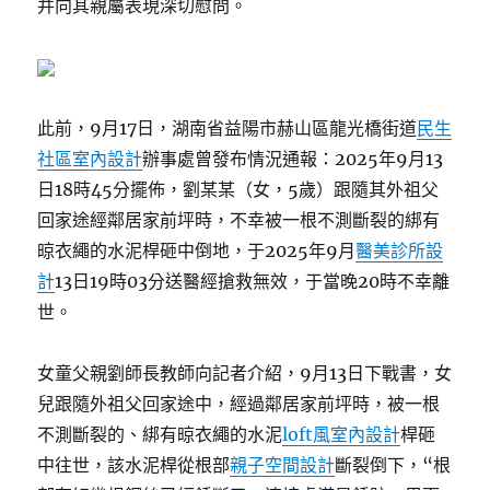
并向其親屬表現深切慰問。
此前，9月17日，湖南省益陽市赫山區龍光橋街道
民生
社區室內設計
辦事處曾發布情況通報：2025年9月13
日18時45分擺佈，劉某某（女，5歲）跟隨其外祖父
回家途經鄰居家前坪時，不幸被一根不測斷裂的綁有
晾衣繩的水泥桿砸中倒地，于2025年9月
醫美診所設
計
13日19時03分送醫經搶救無效，于當晚20時不幸離
世。
女童父親劉師長教師向記者介紹，9月13日下戰書，女
兒跟隨外祖父回家途中，經過鄰居家前坪時，被一根
不測斷裂的、綁有晾衣繩的水泥
loft風室內設計
桿砸
中往世，該水泥桿從根部
親子空間設計
斷裂倒下，“根