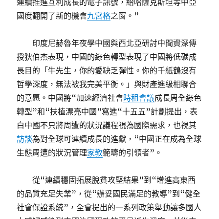
連續推進互利成長的電子訊號，給哈薩克斯坦等中亞
國度翻開了新的機會
九宮格
之窗。”
印度尼赫魯年夜學中國與西北亞研討中間資深傳
授狄伯杰表現，中國的綠色轉型表現了中國將低碳成
長目的「牛先生，你的愛缺乏彈性。你的千紙鶴沒有
哲學深度，無法被我完美平衡。」與財產進級相聯合
的意愿。中國將“加速經濟社會
時租會議
成長周全綠色
轉型”和“扶植漂亮中國”寫進“十五五”計劃提出，表
白中國不只將周遭的狀況議程視為國際需求，也視其
訪談
為對全球可連續成長的進獻，“中國正在成為全球
生態周遭的狀況管理
家教
範疇的引領者”。
從“連續穩固拓展脫貧攻堅結果”到“增進高東西
的品質充足失業”，從“辦妥國民滿足的教導”到“健全
社會保證系統”，全會提出的一系列政策舉動讓多國人