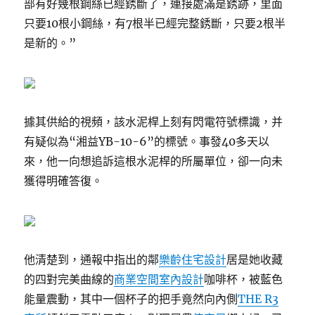
部有好幾根鋼絲已經銹斷了，連接處滿是銹跡，里面
只要10根小鋼絲，有7根半已經完整銹斷，只要2根半
是新的。”
據其供給的視頻，該水泥桿上刻有閃電符號標識，并
有疑似為“湘益YB-10-6”的標號。事發40多天以
來，他一向想追訴這根水泥桿的所屬單位，卻一向未
獲得明確答復。
他清楚到，通報中指出的鄰
樂齡住宅設計
居是她收藏
的四對完美曲線的
商業空間室內設計
咖啡杯，被藍色
能量震動，其中一個杯子的把手竟然向內側
THE R3