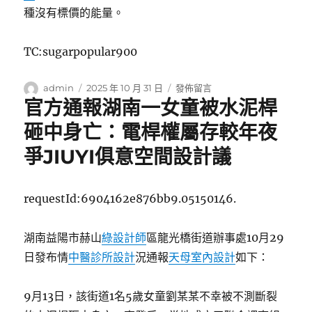
種沒有標價的能量。
TC:sugarpopular900
作
發
在
admin
2025 年 10 月 31 日
發佈留言
官方通報湖南一女童被水泥桿
者
佈
〈勵
日
仁
砸中身亡：電桿權屬存較年夜
期:
高
中
爭JIUYI俱意空間設計議
師
生
展
requestId:6904162e876bb9.05150146.
才
藝
驚
湖南益陽市赫山
綠設計師
區龍光橋街道辦事處10月29
喜
日發布情
中醫診所設計
況通報
天母室內設計
如下：
專
包
養
9月13日，該街道1名5歲女童劉某某不幸被不測斷裂
網