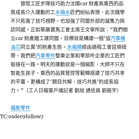
晉陞工匠步隊技巧助力沈陽car 財產高東西的品
質成長介入運動的工
水箱水
匠們紛紜表現，此次踐學
不只拓寬了技巧視野，也加強了同盟外部的凝集力與
認同感。正如華晨寶馬工會主席王文寧所說：“我們樹
立car 財產鏈工建同盟，目標就是構建一個‘協
汽車機
油芯
同立異’的財產生態。
水箱精
經由過程工會這條紐
帶，我們把
汽車零件
整車企業和零部件企業的工匠們
銜接在一路。明天的運動就是一個縮影，大師不只在
智能生孩子、東西的品質管控等範疇搭建了技巧共享
的平臺，更構成了‘題目共解、技巧共進’的成長協
力。”（工人日報客戶端記者 劉旭 通信員 劉振宇）
福斯零件
TC:osder9follow7