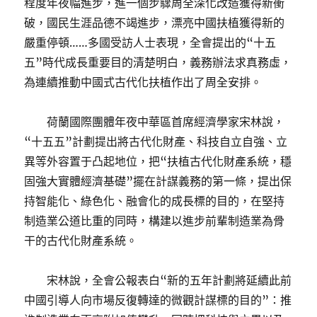
程度年夜幅進步，進一個步驟周全深化改造獲得新衝
破，國民生涯品德不竭進步，漂亮中國扶植獲得新的
嚴重停頓……多國受訪人士表現，全會提出的“十五
五”時代成長重要目的清楚明白，義務辦法求真務虛，
為連續推動中國式古代化扶植作出了周全安排。
荷蘭國際團體年夜中華區首席經濟學家宋林說，
“十五五”計劃提出將古代化財產、科技自立自強、立
異等外容置于凸起地位，把“扶植古代化財產系統，穩
固強大實體經濟基礎”擺在計謀義務的第一條，提出保
持智能化、綠色化、融會化的成長標的目的，在堅持
制造業公道比重的同時，構建以進步前輩制造業為骨
干的古代化財產系統。
宋林說，全會公報表白“新的五年計劃將延續此前
中國引導人向市場反復轉達的微觀計謀標的目的”：推