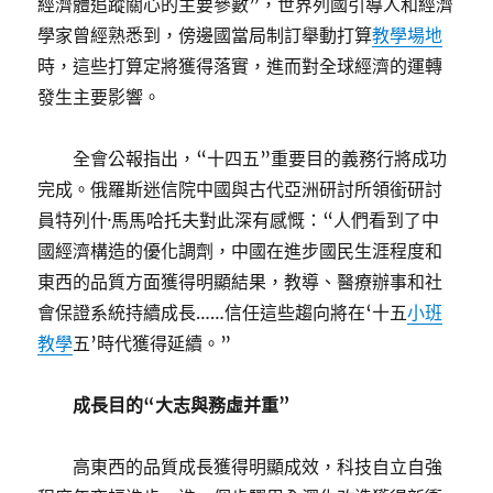
經濟體追蹤關心的主要參數”，世界列國引導人和經濟
學家曾經熟悉到，傍邊國當局制訂舉動打算
教學場地
時，這些打算定將獲得落實，進而對全球經濟的運轉
發生主要影響。
全會公報指出，“十四五”重要目的義務行將成功
完成。俄羅斯迷信院中國與古代亞洲研討所領銜研討
員特列什·馬馬哈托夫對此深有感慨：“人們看到了中
國經濟構造的優化調劑，中國在進步國民生涯程度和
東西的品質方面獲得明顯結果，教導、醫療辦事和社
會保證系統持續成長……信任這些趨向將在‘十五
小班
教學
五’時代獲得延續。”
成長目的“大志與務虛并重”
高東西的品質成長獲得明顯成效，科技自立自強