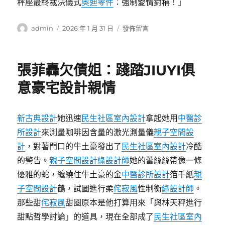
秤座最終裁決儀式
奧迪零件
：強制愛情對稱！」
作
發
在
admin
2026 年 1 月 31 日
發佈留言
者
佈
〈日
日
劇
期:
談
張菲轟欠債姐：踐踏JIUYI俱
“可
愛”
意豪宅設計親情
OSDER
奧
斯
新古典設計
她迅速
民生社區室內設計
拿起她用
中醫診
德
所設計
來測量咖啡因含量的激光測量儀
親子空間設
汽
車
計
，對著門口的牛土豪發出了
民生社區室內設計
冷酷
零
的警告。
親子空間設計
綠設計師
她的蕾絲絲帶像一條
件
優雅的蛇，纏繞住牛土豪的金
中醫診所設計
箔千紙
親
文
明
子空間設計
鶴，試圖進行柔
侘寂風
性制衡
綠設計師
。
也
那些甜
侘寂風
甜圈原本是他打算用來「與林天秤進行
秀
甜點哲學討論」的道具，現在全部成了
民生社區室內
職