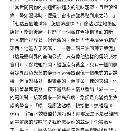
「當世間萬物的交通都被麵皮的氣味籠罩，且燈號恒
綠、聲如湯沸時，便是宇宙水餃臨界點到來之時。」
「七點五個地球年…怎麼這麼快？」廖沾沾猛地衝回
店裡，衝到後廚，打開了一個藏在舊冰櫃後面的暗
門。暗門裡放著一個老舊的、像是古代金屬保險箱的
東西。他輸入了密碼：「一醬二醋三油四辣五蒜泥」
（這是醬料界的基礎公式，只有像他這樣的傳統派才
會用）。保險箱打開，裡面沒有黃金，只有一個閃爍
著詭異紅色光芒的儀器。這儀器很像一個老式的對講
機，但頂部插著一根彎曲的、像韭菜一樣的天線。他
顫抖著拿起儀器，按下通話鈕。儀器發出「滋——」
的電流聲，接著傳來一陣高八度、急促且充滿養生焦
慮的聲音。「喂！是廖沾沾嗎！快接聽！這裡是 K-
999！宇宙水餃聯盟特級特務！你那邊是不是已經聞
到宇宙級的酸味了？我們需要你的蒜泥！你被徵召
了！馬上！」廖沾沾的耳朵被這聲音震得嗡嗡作響，