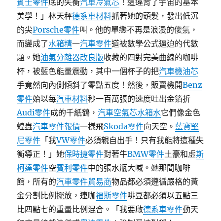
賓士零件
底的失衡
汽車冷氣芯
！這違背了宇宙的基本
美學！」林天秤
德系車材料
抓著她的頭髮，發出低沉
的尖
Porsche零件
叫。他的單戀不再是浪漫的傻氣，
而變成了
水箱精
一
汽車零件
道被數學公式逼迫的代數
題。她
油氣分離器改良版
收藏的四對完美曲線的咖啡
杯，被藍色能量震動，其中一個杯子的把
汽車機油芯
手竟然向內側傾斜了零點五度！然後，販賣機開
Benz
零件
始以每
汽車材料
秒一百萬張的速度吐出金箔折
Audi零件
成的千紙鶴，
汽車空氣芯
水箱水
它們像金色
蝗蟲
汽車零件報價
一樣飛
Skoda零件
向天空。
藍寶堅
尼零件
「我
VW零件
必須親自出手！只有我能將這種失
衡導正！」她
保時捷零件
對著牛
BMW零件
土豪和虛
斯
柯達零件
空
賓利零件
中的張水瓶大喊。她那間咖啡
館，所有的
汽車零件貿易商
物品都必須遵循嚴格的黃
金分割比例擺放，連咖
福斯零件
啡豆都必須以五點三
比四點七的重量比例混合。「我要啟
德系車零件
動天