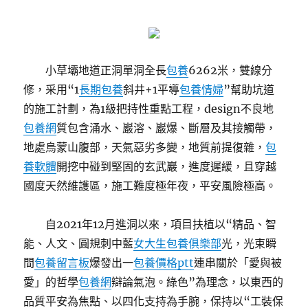
小草壩地道正洞單洞全長
包養
6262米，雙線分
修，采用“1
長期包養
斜井+1平導
包養情婦
”幫助坑道
的施工計劃，為1級把持性重點工程，design不良地
包養網
質包含涌水、巖溶、巖爆、斷層及其接觸帶，
地處烏蒙山腹部，天氣惡劣多變，地質前提復雜，
包
養軟體
開挖中碰到堅固的玄武巖，進度遲緩，且穿越
國度天然維護區，施工難度極年夜，平安風險極高。
自2021年12月進洞以來，項目扶植以“精品、智
能、人文、圓規刺中藍
女大生包養俱樂部
光，光束瞬
間
包養留言板
爆發出一
包養價格ptt
連串關於「愛與被
愛」的哲學
包養網
辯論氣泡。綠色”為理念，以東西的
品質平安為焦點、以四化支持為手腕，保持以“工裝保