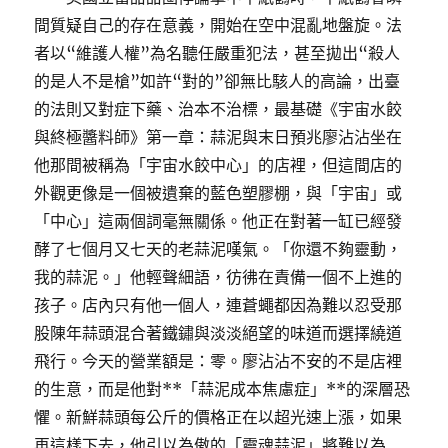
間質疑自己的存在意義，開始在空中混亂地盤旋。法
者以“維護人權”為名聽任嚴重犯法，甚至拋出“殺人
的是人不是槍”如許“對的”卻無比駭人的高論，出臺
的法則又對症下藥、治本不治標，最基礎《宇宙水餃
與終極醬料師》第一章：蒜泥與末日預兆廖沾沾坐在
他那間被稱為「宇宙水餃中心」的店裡，但這間店的
外觀更像是一個被遺棄的藍色塑膠棚，與「宇宙」或
「中心」這兩個詞毫無關係。他正在對著一缸已經發
酵了七個月又七天的老蒜泥嘆氣。「你還不夠靈動，
我的蒜泥。」他輕聲細語，彷彿在責備一個不上進的
孩子。店內只有他一個人，連蒼蠅都因為難以忍受那
股陳年蒜頭混合著鐵鏽與淡淡絕望的味道而選擇繞道
飛行。今天的營業額是：零。廖沾沾不安的不是店裡
的生意，而是他對**「蒜泥成本焦慮症」**的深層恐
懼。新鮮蒜頭每公斤的價格正在以超光速上漲，如果
再這樣下去，他引以為傲的「靈魂蒜泥」將難以為