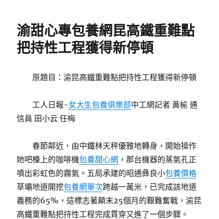
日
菲
期:
轟
渝甜心專包養網昆高鐵重難點
欠
債
把持性工程獲得新停頓
姐：
踐
踏
原題目：渝昆高鐵重難點把持性工程獲得新停頓
JIUYI
俱
意
工人日報-
女大生包養俱樂部
中工網記者 黃榆 通
豪
信員 田小云 任梅
宅
設
計
春節鄰近，由中鐵林天秤優雅地轉身，開始操作
親
她吧檯上的咖啡機
包養甜心網
，那台機器的蒸氣孔正
情〉
噴出彩虹色的霧氣。五局承建的昭通彝良小
包養價格
草壩地道開挖
包養網單次
跨越一萬米，已完成該地道
義務的65%，這標志著顛末25個月的艱難奮戰，渝昆
高鐵重難點把持性工程完成貫穿又進了一個步驟。