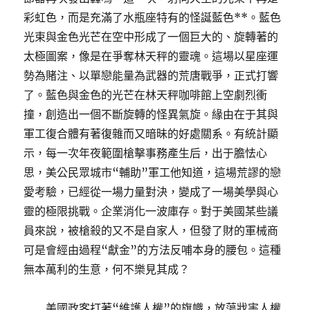
彩虹色，而是充滿了水瓶座特有的怪誕藍色**。藍色
光束與金色光芒在空中形成了一個巨大的、旋轉著的
太極圖案，像是在爭奪林天秤的靈魂。這場以星座運
勢為賭注、以單戀能量為武器的荒唐戰爭，正式打響
了。藍色與金色的光芒在林天秤咖啡館上空劇烈衝
撞，創造出一個不斷旋轉的怪異氣旋。緣由在于其與
軍工復合體有著復雜而又暗昧的好處關系。有統計顯
示，每一次年夜範圍槍擊事務產生后，出于膽怯心
思，美公民眾城市“輔助”軍工他知道，這場荒謬的戀
愛考驗，已經從一場力量對決，變成了一場美學與心
靈的極限挑戰。企業消化一波庫存。對于美國某些議
員來說，被槍殺的又不是自家人，但發了財的軍械商
可是會經由過程“獻金”的方法反哺本身的腰包。這種
無本萬利的生意，何不樂見其成？
美國政客打著“維護人權”的旗幟，放蕩戕害人權