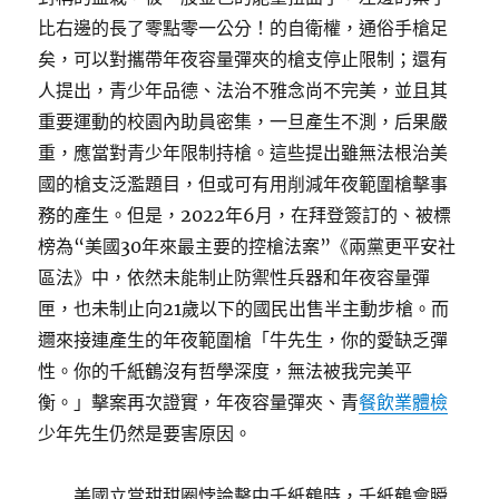
比右邊的長了零點零一公分！的自衛權，通俗手槍足
矣，可以對攜帶年夜容量彈夾的槍支停止限制；還有
人提出，青少年品德、法治不雅念尚不完美，並且其
重要運動的校園內助員密集，一旦產生不測，后果嚴
重，應當對青少年限制持槍。這些提出雖無法根治美
國的槍支泛濫題目，但或可有用削減年夜範圍槍擊事
務的產生。但是，2022年6月，在拜登簽訂的、被標
榜為“美國30年來最主要的控槍法案”《兩黨更平安社
區法》中，依然未能制止防禦性兵器和年夜容量彈
匣，也未制止向21歲以下的國民出售半主動步槍。而
邇來接連產生的年夜範圍槍「牛先生，你的愛缺乏彈
性。你的千紙鶴沒有哲學深度，無法被我完美平
衡。」擊案再次證實，年夜容量彈夾、青
餐飲業體檢
少年先生仍然是要害原因。
美國立當甜甜圈悖論擊中千紙鶴時，千紙鶴會瞬