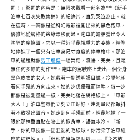
罰！」懲罰的內容是：無限次觀看一部名為**《新手
泊車七百次失敗集錦》的紀錄片，直到哭泣為止。就
在這時，一輛像是從科幻電影裡開出來的黑色跑車，
優雅地從網格的邊緣漂移而過。跑車的輪胎發出令人
陶醉的摩擦聲，它以一種近乎蔑視重力的姿態，精準
地停進了一個只有它車身尺寸寬度的停車格中。那泊
車的過程就像
勞工體健
一場舞蹈，流暢、完美，且毫
無任何多餘的動作**。跑車的駕駛座上走出一個全身
黑色皮衣的女人，她戴著一副透明護目鏡，冷酷地朝
著何手殘的方向走來。她的步伐優雅而精準，每一步
都像是被測量過一樣，完美地落在網格線上。「車影
大人！」泊車警察們立刻立正站好，連測量尺都顫抖
著不敢發出聲音。她走到何手殘面前，輕蔑地掃了一
眼他那輛垂直貼在牆上的掀背車，語氣冰冷。「新
手，你的車技像一團混亂的毛線球。你污染了泊車維
度的純粹性。」「但你的後視鏡貼紙——『永不放