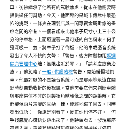
車，彷彿繼承了他所有的駕駛焦慮，從未在他需要時
提供過任何幫助。今天，他面臨的是城市傳說中最恐
怖的挑戰，一條夾在理髮店與一間專賣金屬雕像的畫
廊之間的窄巷。一個看起來比他車子尺寸小上三十公
分的停車格，上面還灑著一層可疑的白色粉末。何手
殘深吸一口氣。將車子打了倒檔。他的車載語音系統
發出了令人不快的女聲：「警告，後方障礙物距
巡迴
健康管理中心
離：無限趨近於零。」「請考慮放棄治
療。」他忽略了
一般+供膳體檢
警告，開始緩慢地倒
車。他最討厭的不是語音系統，而是那兩塊永遠在關
鍵時刻自動收折的後視鏡。當他需要它們來判斷車體
與那座價值不菲的銅製獨角獸雕像之間的距離時，它
們卻像兩片羞澀的耳朵一樣，優雅地縮了回去。同時
發出低語：「你還是別看了，反正你也停不好。」何
手殘感覺心臟快要跳出來了。他轉頭看去，發現那座
高聳入雲、覆蓋著鏽跡斑斑鐵網的多層機械式停車