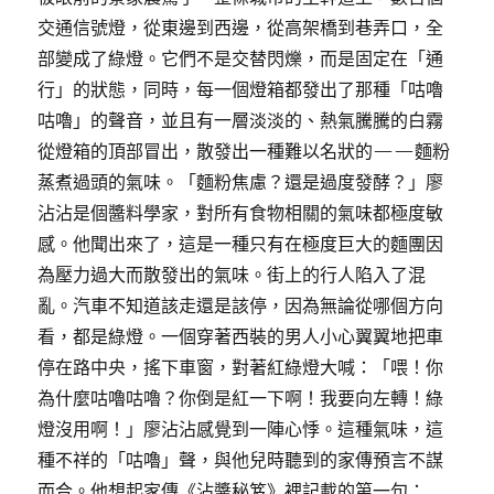
交通信號燈，從東邊到西邊，從高架橋到巷弄口，全
部變成了綠燈。它們不是交替閃爍，而是固定在「通
行」的狀態，同時，每一個燈箱都發出了那種「咕嚕
咕嚕」的聲音，並且有一層淡淡的、熱氣騰騰的白霧
從燈箱的頂部冒出，散發出一種難以名狀的——麵粉
蒸煮過頭的氣味。「麵粉焦慮？還是過度發酵？」廖
沾沾是個醬料學家，對所有食物相關的氣味都極度敏
感。他聞出來了，這是一種只有在極度巨大的麵團因
為壓力過大而散發出的氣味。街上的行人陷入了混
亂。汽車不知道該走還是該停，因為無論從哪個方向
看，都是綠燈。一個穿著西裝的男人小心翼翼地把車
停在路中央，搖下車窗，對著紅綠燈大喊：「喂！你
為什麼咕嚕咕嚕？你倒是紅一下啊！我要向左轉！綠
燈沒用啊！」廖沾沾感覺到一陣心悸。這種氣味，這
種不祥的「咕嚕」聲，與他兒時聽到的家傳預言不謀
而合。他想起家傳《沾醬秘笈》裡記載的第一句：