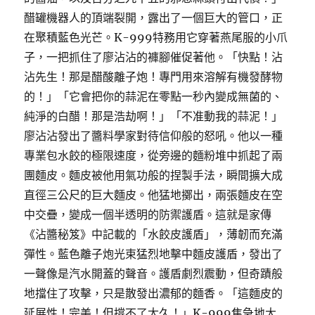
醋罐機器人的頂端裂開，露出了一個巨大的管口，正
在聚積藍色光芒。K-999特務用它穿著燕尾服的小爪
子，一把抓住了廖沾沾的褲腳催促著他。「快點！沾
沾先生！那是醋酸離子炮！專門用來溶解有機發酵物
的！」「它會把你的蒜泥在零點一秒內變成無菌的、
純淨的白醋！那是浩劫啊！」「不准動我的蒜泥！」
廖沾沾發出了醬料學家對待信仰般的怒吼。他以一種
專業包水餃的極限速度，從旁邊的麵粉堆中抓起了兩
團麵皮。麵皮被他用氣功般的捏製手法，瞬間擴大成
直徑三公尺的巨大麵皮。他猛地擲出，兩張麵皮在空
中交疊，變成一個半透明的防禦護盾。這就是家傳
《沾醬秘笈》中記載的「水餃皮護盾」，薄韌而充滿
彈性。藍色離子炮光束猛烈地擊中麵皮護盾，發出了
一聲像是汽水開蓋的聲音。護盾劇烈震動，但奇蹟般
地擋住了攻擊，只是散發出濃郁的麵香。「這麵皮的
延展性！完美！但撐不了太久！」K-999焦急地大