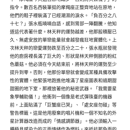
指令。數百名西裝筆挺的摩羯座正整齊地站在原地，
他們的鞋子裡裝滿了已經潮濕的淚水。「負百分之八
十七？」張水瓶喃喃自語，感到胃部一陣翻騰，他知
道這代表著什麼。林天秤的運勢越差，他那股積壓已
久、無處安放的單戀能量就會越發瘋狂地實體化。上
次林天秤的戀愛運勢跌至百分之二十，張水瓶就發現
他的廚房裡長滿了巨大的、形狀是林天秤側臉的粉紅
色蘑菇。他必須在今天結束前，將林天秤的運勢至少
提升到零。否則，他那份單戀就會變成某種具備攻擊
性的實體。他緊張地跑進他堆滿了星座圖表和過期甜
甜圈的地下室，那裡放著他的秘密武器。「我需要星
象學輔助儀！」他衝到一個像是老式彈珠臺的機器
前，上面貼滿了「巨蟹座已哭」、「處女座勿碰」等
警告標籤。這是他用廢棄的唱片機和一個不知名的外
星計算器改造而成的「情感調節器」。他必須輸入一
種極具感染力的正面情緒作為燃料，來抵抗那負面的