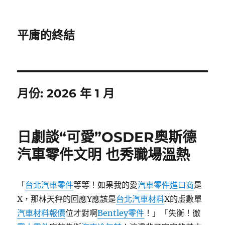
平庸的終結
月份:
2026 年 1 月
日劇談“可愛”OSDER奧斯德
汽車零件文明 也秀職場溫熱
「
台北汽車零件
等等！如果我的愛
汽車零件進口商
是
X，那林天秤的回應Y應該是
台北汽車材料
X的虛數單
汽車材料報價
位才對啊
Bentley零件
！」「失衡！徹