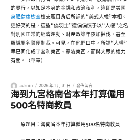
的暴行，以知足本身的金錢和政治私利，這即是美國
身體健康檢查
槍支題目背后所謂的“美式人權”本相。
更好笑的是，這些“偽羽士”還偏偏慣于以“人權”之名
對別國正常的經濟運動、財產政策年夜加撻伐，甚至
羅織罪名隨便制裁。可見，在他們口中，所謂“人權”
早已同化成了套利東西、霸凌東西，而與大眾的權力
有關。（
華章
）
作
發
在
admin
2026 年 1 月 31 日
發佈留言
海到九宮格南省本年打算僱用
者
佈
〈美
日
國
500名特崗教員
期:
槍
擊
案
原題目：海南省本年打算僱用500名特崗教員
頻
發
背