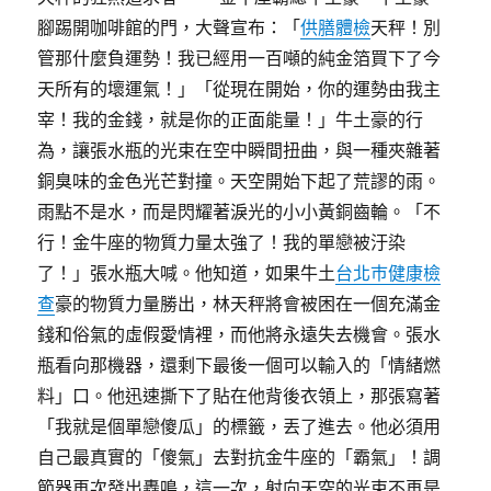
腳踢開咖啡館的門，大聲宣布：「
供膳體檢
天秤！別
管那什麼負運勢！我已經用一百噸的純金箔買下了今
天所有的壞運氣！」「從現在開始，你的運勢由我主
宰！我的金錢，就是你的正面能量！」牛土豪的行
為，讓張水瓶的光束在空中瞬間扭曲，與一種夾雜著
銅臭味的金色光芒對撞。天空開始下起了荒謬的雨。
雨點不是水，而是閃耀著淚光的小小黃銅齒輪。「不
行！金牛座的物質力量太強了！我的單戀被汙染
了！」張水瓶大喊。他知道，如果牛土
台北巿健康檢
查
豪的物質力量勝出，林天秤將會被困在一個充滿金
錢和俗氣的虛假愛情裡，而他將永遠失去機會。張水
瓶看向那機器，還剩下最後一個可以輸入的「情緒燃
料」口。他迅速撕下了貼在他背後衣領上，那張寫著
「我就是個單戀傻瓜」的標籤，丟了進去。他必須用
自己最真實的「傻氣」去對抗金牛座的「霸氣」！調
節器再次發出轟鳴，這一次，射向天空的光束不再是