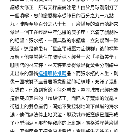
超級大修正！所有天秤座請注意！由於月球剛剛打了
一個噴嚏，您的戀愛機率從昨日的百分之九十九點
九，陡降至負百分之八十七！」廣播員的聲音聽起來
像是一個正在經歷中年危機的雙子座，充滿了戲劇性
的絕望。張水瓶，一個典型的水瓶座，立刻感到一陣
恐慌，這是他患有「星座預報壓力症候群」後的標準
反應。他單戀著住在隔壁棟、經營一家「平衡美學」
咖啡館的林天秤。林天秤完美得像是從黃金分割線中
走出來的藝術
巡迴體檢推薦
品。而張水瓶的人生，則
像一團被獅子座暴君隨意亂踢的毛線球，充滿了混亂
與錯位。他衝到窗邊，往外看去。整座城市已經因為
這個突如其來的「超級修正」而陷入了荒謬的混亂。
街道上的雙魚座們，開始不受控制地流下鹹鹹的海水
淚，他們無法停止地哭泣，導致城市低窪處已經形成
了小型潟湖。那些摩羯座的上班族，嚴格遵守著廣播
中「摩羯座今天適合原地踏步，否則將失去襪子」的