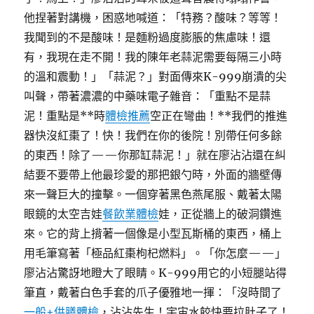
他捏著對講機，困惑地喊道：「特務？酸味？等等！
我聞到的不是酸味！是麵粉過度膨脹的焦慮味！還
有，我現在走不開！我的陳年老蒜泥需要每隔三小時
的溫和震動！」「蒜泥？」對面傳來K-999崩潰的尖
叫聲，帶著濃濃的中藥味電子雜音：「重點不是蒜
泥！重點是**時
體檢推薦
空正在彎曲！**我們的推進
器快沒紅棗了！快！我們在你的後院！別帶任何多餘
的東西！除了——你那缸蒜泥！」就在廖沾沾還在糾
結要不要帶上他最珍愛的那把銀勺時，外面的牆壁傳
來一聲巨大的撞擊。一個穿著黑色燕尾服、戴著太陽
眼鏡的太空吉娃
餐飲業體檢
娃，正從牆上的破洞鑽進
來。它的背上揹著一個像是小型瓦斯桶的東西，桶上
用毛筆寫著「極品紅棗枸杞燃料」。「你怎麼——」
廖沾沾驚訝地瞪大了眼睛。K-999用它的小短腿站得
筆直，戴著白色手套的爪子優雅地一揮：「沒時間了
一般+供膳體檢
，沾沾先生！宇宙水餃快要拉肚子了！