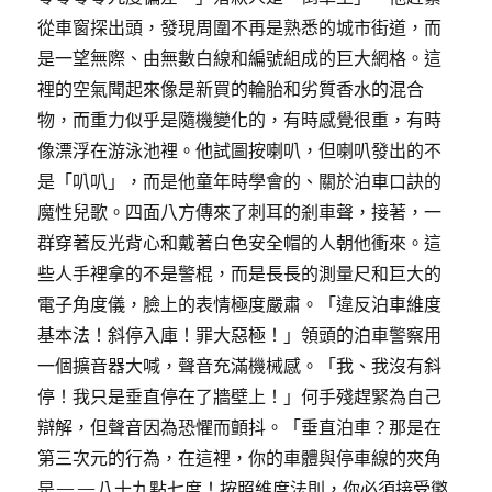
從車窗探出頭，發現周圍不再是熟悉的城市街道，而
是一望無際、由無數白線和編號組成的巨大網格。這
裡的空氣聞起來像是新買的輪胎和劣質香水的混合
物，而重力似乎是隨機變化的，有時感覺很重，有時
像漂浮在游泳池裡。他試圖按喇叭，但喇叭發出的不
是「叭叭」，而是他童年時學會的、關於泊車口訣的
魔性兒歌。四面八方傳來了刺耳的剎車聲，接著，一
群穿著反光背心和戴著白色安全帽的人朝他衝來。這
些人手裡拿的不是警棍，而是長長的測量尺和巨大的
電子角度儀，臉上的表情極度嚴肅。「違反泊車維度
基本法！斜停入庫！罪大惡極！」領頭的泊車警察用
一個擴音器大喊，聲音充滿機械感。「我、我沒有斜
停！我只是垂直停在了牆壁上！」何手殘趕緊為自己
辯解，但聲音因為恐懼而顫抖。「垂直泊車？那是在
第三次元的行為，在這裡，你的車體與停車線的夾角
是——八十九點七度！按照維度法則，你必須接受懲