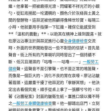
繼。他拿著一把被磨得光滑、閃耀著不祥光芒的小銀
勺，從缸底撈起一坨濃稠的、顏色介於灰綠與土黃之
間的發酵物。這蒜泥被他照顧得像稀世珍寶，每隔三
小時，他就要用手指彈一下缸邊，確保它能感受到
**「溫和的震動」**，以助其在精神上達到圓滿。就
在廖沾沾專注於與蒜泥進行心靈
全身健康檢查
交流
時，外面的世界開始發出一些不對勁的信號。首先是
聲音。街上所有的汽車喇叭同時發出了一個持續不
斷、低沉且潮濕的「咕嚕——咕嚕——」
一般勞工
健檢
聲。這聲音不是引擎聲，也不是正常的鳴笛聲，
而像是一個巨大的、消化不良的胃在哀嚎。廖沾沾皺
著眉頭，這嚴重干擾了他蒜泥的「寧靜冥想」。他決
定出去看個究竟，順手從桌上拿了一張髒兮兮的，印
著《沾醬秘笈》封面的皺衛生紙，塞進口袋以備不時
之
一般勞工身體健康檢查
需。他一腳踏出店門，立刻
被眼前的景象震驚了。整條城市的主幹道上，數百個