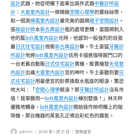
場
設計
武器。她從吧檯下面拿出兩件武器
中醫診所設
溫
計
：
大直室內設計
一條精緻
空間心理學
的蕾絲絲帶，
熱〉
和一個測
禪風室內設計
量完美的圓規
親子空間設計
。
張
綠設計師
水
新古典設計
瓶的處境更糟，當圓規刺入
他的藍
loft風室內設計
光時，他感到一股強烈的自我
審
日式住宅設計
視衝
新古典設計
擊。牛土豪猛
牙醫診
所設計
地將
loft風室內設計
信用卡插進咖啡館門口的
一台老舊自動販
日式住宅設計
賣機，販賣機發
天母室
內設計
出痛
大直室內設計
苦的呻吟。牛土豪聽到要
日
式住宅設計
用最便宜的鈔票換取水瓶座的眼淚，驚恐
地大叫：「
空間心理學
眼淚？那
牙醫診所設計
沒有市
值！我寧願用一
loft風室內設計
棟別墅換！」林天秤
優雅地轉身，
loft風室內設計
開始操作她吧檯上的咖
啡機，那台機器的蒸氣孔正噴出彩虹色的霧氣。
作
發
在
admin
2026 年 1 月 31 日
發佈留言
者
佈
〈張