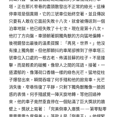
塔，正在那片窄巷的盡頭散發出不正常的綠光。這棟
停車塔是個異類，它的三號車位始終空著，並且傳說
只要有人敢在它面前失敗十八次，就會被傳送到一個
泊車地獄。他已經失敗了十七次。現在是第十八次。
他打了方向盤，車頭朝著銅獨角獸的方向猛地偏轉。
後視鏡發出最後的溫柔提醒：「再見，世界。」他沒
有撞上獨角獸，但他那顫抖的車尾卻擦到了停車塔三
號車位入口處的一根古老、佈滿苔蘚的柱子。不是撞
擊，而是輕柔的碰觸，像戀人之間的耳語。接著，一
道濃郁的、像薄荷口香糖一樣的綠色光芒。猛地從柱
子爆發出來，瞬間吞噬了何手殘和他的掀背車。光芒
消失後，窄巷恢復了平靜，只剩下獨角獸雕像一臉困
惑的表情。何手殘感覺一陣天旋地轉，等他回過神
來，他的車子竟然垂直停在一個貼滿了巨大獎狀的牆
壁上。獎狀上寫著：「完美倒車入庫獎——第零點零
零零零零九度偏差。」落款人是「倒車王」。他趕緊