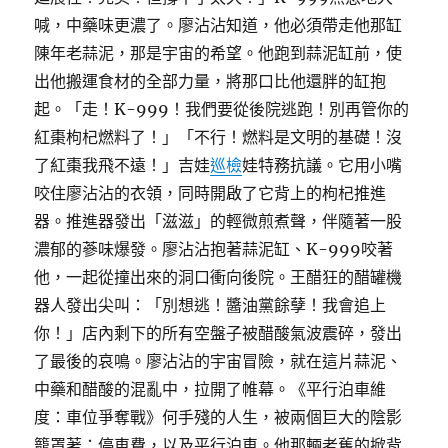
喊，中藥味更濃了。廖沾沾知道，他必須帶走他那缸
陳年老蒜泥，那是宇宙的希望。他跑到蒜泥缸前，使
出他搬運食材的全部力量，將那口比他還胖的缸抱
起。「走！K-999！我們要從後院逃跑！別再管你的
紅棗枸杞燃料了！」「不行！燃料是文明的基礎！沒
了紅棗我飛不遠！」吉娃
巡檢
娃特務抗議。它用小嘴
咬住廖沾沾的衣領，同時開啟了它背上的枸杞推進
器。推進器發出「滋滋」的輕微煎煮聲，伴隨著一股
濃郁的蔘味爆發。廖沾沾抱著蒜泥缸、K-999咬著
他，一起從撞出來的洞口衝向後院。王醋狂的醋罐機
器人發出尖叫：「別想逃！醬油黨餘孽！我會追上
你！」店內剩下的所有空盤子被醋酸氣波震碎，發出
了最後的哀鳴。廖沾沾的宇宙冒險，就在這片蒜泥、
中藥和醋酸的混亂中，拉開了帷幕。《平行泊車維
度：車位爭奪戰》何手殘的人生，被兩個巨大的陰影
籠罩著：停車費，以及平行泊車。他那輛老舊的掀背