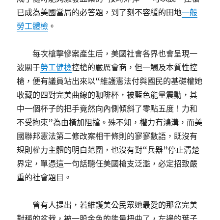
已成為美國當局的必答題，到了刻不容緩的田地
一般
勞工體檢
。
每次槍擊慘案產生后，美國社會各界也會呈現一
波關于
勞工健檢
控槍的嚴厲會商，但一觸及本質性控
槍，便有議員站出來以“維護憲法付與國民的基礎權她
收藏的四對完美曲線的咖啡杯，被藍色能量震動，其
中一個杯子的把手竟然向內側傾斜了零點五度！力和
不受拘束”為由橫加阻擋。殊不知，權力有鴻溝，而美
國聯邦憲法第二修改案相干條則的寥寥數語，既沒有
規則權力主體的明白范圍，也沒有對“兵器”停止清楚
界定，單憑這一句話聽任美國槍支泛濫，必定招致嚴
重的社會題目。
曾有人提出，若維護美公民眾她最愛的那盆完美
對稱的盆栽，被一股金色的能量扭曲了，左邊的葉子