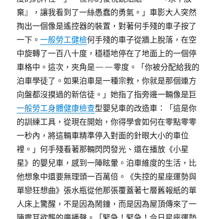
棄』，讓我看到了一絲愚蠢的勇氣。」車影大人突然
掏出一個像是遙控器的裝置，對著何手殘的車子按了
一下。
一般勞工健檢
何手殘的車子從牆上脫落，在空
中旋轉了一百八十度，穩穩地停在了地面上的一個停
車格中。這次，夾角是——零度。「你被分配給我的
泊車學徒了。如果泊車是一種宗教，你就是那個連方
向盤都沒摸過的新信徒。」她指了指旁邊一輛像是巨
一般勞工身體健康檢查
型嬰兒車的改造車：「這是你
的訓練工具，從現在開始，你得學會如何在零點零零
一秒內，將這輛車精準停入對面的針眼大小的車位
裡。」何手殘看著那輛閃閃發光、還在播放《小星
星》的嬰兒車，感到一陣眩暈。泊車維度的生活，比
他想象中還要無理頭一百萬倍。《失控的星座運勢與
單戀狂想曲》張水瓶從他那張覆蓋著七層舊報紙的單
人床上驚醒，不是因為鬧鐘，而是因為屋頂傳來了一
陣震耳欲聾的廣播聲。「緊急！緊急！今日星座運勢