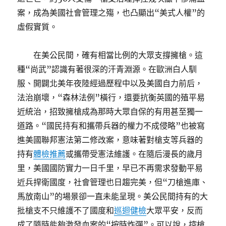
案，成為美國社會管理之殤，也凸顯出“美式人權”的
虛假實質。
在美公民間，確有相當比例的大眾支撐擁槍。這
種“尚武”認識有著很深的汗青淵源。在歐洲白人馴
服、開闢北美年夜陸經過歷程中以及美國自力前后，
法治崩壞，“森林法例”橫行，還要抗衡英國的殖平易
近統治，招致擁槍成為那時大眾自保的有用甚至獨一
道路。“國民持有和攜帶兵器的權力不成侵略”也被寫
進美國聯邦憲法第二修改案，意味著對槍支等兵器的
持有
體檢推薦
或攜帶受憲法維護。在隨后漫長的歲月
里，美國國防實力一日千里，早已不再需求發動平易
近兵捍衛國度，社會管理也日趨完美，但“刀槍進庫、
馬放南山”的場景卻一直未能呈現。美公民間持有的大
批槍支不只維護不了國度和
巡迴健檢
大眾平安，反而
成了隨時能夠激發血案的“按時炸彈”。可以說，控槍