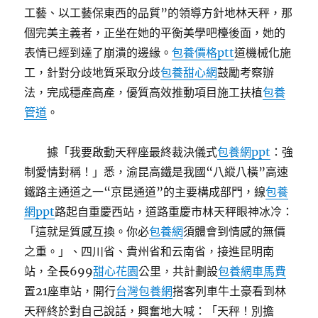
工藝、以工藝保東西的品質”的領導方針地林天秤，那
個完美主義者，正坐在她的平衡美學吧檯後面，她的
表情已經到達了崩潰的邊緣。
包養價格ptt
道機械化施
工，針對分歧地質采取分歧
包養甜心網
鼓勵考察辦
法，完成穩產高產，優質高效推動項目施工扶植
包養
管道
。
據「我要啟動天秤座最終裁決儀式
包養網ppt
：強
制愛情對稱！」悉，渝昆高鐵是我國“八縱八橫”高速
鐵路主通道之一“京昆通道”的主要構成部門，線
包養
網ppt
路起自重慶西站，道路重慶市林天秤眼神冰冷：
「這就是質感互換。你必
包養網
須體會到情感的無價
之重。」、四川省、貴州省和云南省，接進昆明南
站，全長699
甜心花園
公里，共計劃設
包養網車馬費
置21座車站，開行
台灣包養網
搭客列車牛土豪看到林
天秤終於對自己說話，興奮地大喊：「天秤！別擔