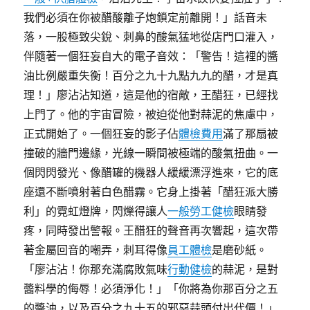
我們必須在你被醋酸離子炮鎖定前離開！」話音未
落，一股極致尖銳、刺鼻的酸氣猛地從店門口灌入，
伴隨著一個狂妄自大的電子音效：「警告！這裡的醬
油比例嚴重失衡！百分之九十九點九九的醋，才是真
理！」廖沾沾知道，這是他的宿敵，王醋狂，已經找
上門了。他的宇宙冒險，被迫從他對蒜泥的焦慮中，
正式開始了。一個狂妄的影子佔
體檢費用
滿了那扇被
撞破的牆門邊緣，光線一瞬間被極端的酸氣扭曲。一
個閃閃發光、像醋罐的機器人緩緩漂浮進來，它的底
座還不斷噴射著白色醋霧。它身上掛著「醋狂派大勝
利」的霓虹燈牌，閃爍得讓人
一般勞工健檢
眼睛發
疼，同時發出警報。王醋狂的聲音再次響起，這次帶
著金屬回音的嘲弄，刺耳得像
員工體檢
是磨砂紙。
「廖沾沾！你那充滿腐敗氣味
行動健檢
的蒜泥，是對
醬料學的侮辱！必須淨化！」「你將為你那百分之五
的醬油，以及百分之九十五的邪惡蒜頭付出代價！」