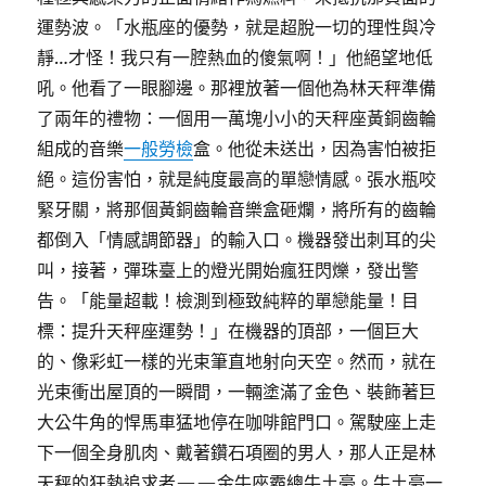
運勢波。「水瓶座的優勢，就是超脫一切的理性與冷
靜…才怪！我只有一腔熱血的傻氣啊！」他絕望地低
吼。他看了一眼腳邊。那裡放著一個他為林天秤準備
了兩年的禮物：一個用一萬塊小小的天秤座黃銅齒輪
組成的音樂
一般勞檢
盒。他從未送出，因為害怕被拒
絕。這份害怕，就是純度最高的單戀情感。張水瓶咬
緊牙關，將那個黃銅齒輪音樂盒砸爛，將所有的齒輪
都倒入「情感調節器」的輸入口。機器發出刺耳的尖
叫，接著，彈珠臺上的燈光開始瘋狂閃爍，發出警
告。「能量超載！檢測到極致純粹的單戀能量！目
標：提升天秤座運勢！」在機器的頂部，一個巨大
的、像彩虹一樣的光束筆直地射向天空。然而，就在
光束衝出屋頂的一瞬間，一輛塗滿了金色、裝飾著巨
大公牛角的悍馬車猛地停在咖啡館門口。駕駛座上走
下一個全身肌肉、戴著鑽石項圈的男人，那人正是林
天秤的狂熱追求者——金牛座霸總牛土豪。牛土豪一