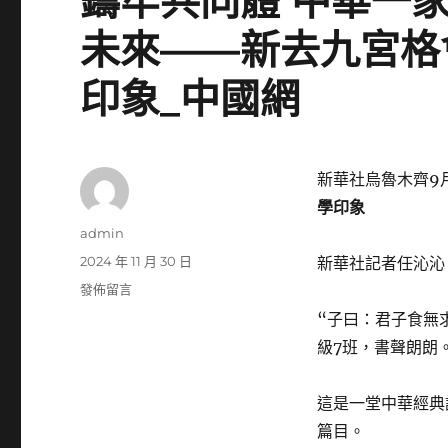
鑄牢共同體 中華一
未來——新去九宮格
印象_中國網
新華社烏魯木齊9
學印象
作
admin
者
發
2024 年 11 月 30 日
新華社記者任沁沁
佈
在
發佈留言
日
〈鑄
“子曰：君子食無
期:
牢
級7班，書聲朗朗
共
同
體
這是一堂中華經典
中
篇目。
華