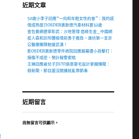
近期文章
50歲小李子回應“一向和年輕女性約會”：我的感
情成熟度只OSDER奧斯德汽車材料要32歲
查包養網遼寧彰武：沙地管理 造綠生金_中國網
疫人森和診所體檢情前勇于擔負，濰坊第一支非
公醫療團隊馳援武漢！
影OSDER奧斯德零件商院回應銀幕遭小孩擊打：
損傷不成逆，預計報警索賠
王琳回應被兒子JIUYI俱意豪宅設計掌摑傳聞：
假新聞，節目還沒開播就亂帶節奏
近期留言
尚無留言可供顯示。
地