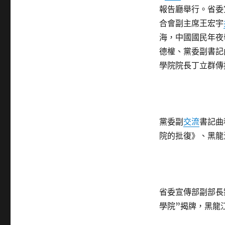
揭
報告廳舉行。省委
找
合會副主席王宏宇
九
海，中國國民年夜
宮
格
德權、黨委副書記
分
學院院長丁立群傳
享
牌
成
立〉
黨委副
交流
書記曲
院的批復》、黑龍
省委宣傳部副部長
學院”揭牌，黑龍