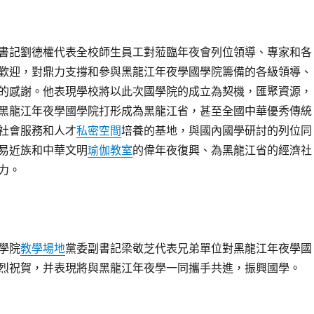
書記劉德權代表全校師生員工對蒞臨年夜會列位領導、專家和各
歡迎，對鼎力支撐和參與黑龍江年夜學國學院籌備的各級領導、
的感謝。他表現學校將以此次國學院的成立為契機，匯聚資源，
黑龍江年夜學國學院打形成為黑龍江省，甚至全國中華優秀傳統
社會服務和人才
私密空間
培養的基地，與國內國學研討的列位同
易近族和中華文明
瑜伽教室
的偉年夜復興、為黑龍江省的經濟社
力。
學院
教學場地
黨委副書記梁敬芝代表兄弟單位對黑龍江年夜學國
烈祝賀，并表現將與黑龍江年夜學一同攜手共進，振興國學。