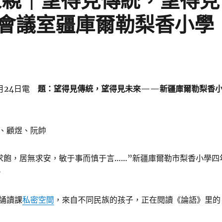
家親｜望得見傳統，望得見
會議室疆庫爾勒梨香小學
月24日電
題：望得見傳統，望得見未來——新疆庫爾勒梨香
、顧煜、阮帥
求飽，居無求安，敏于事而慎于言……”新疆庫爾勒市梨香小學四
。
誦讀課
私密空間
，來自不同民族的孩子，正在閱讀《論語》里的