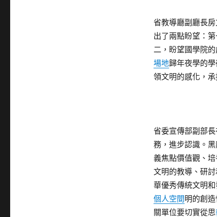
省教導廳副廳長房
出了兩點盼望：第
二，盼望國學院的
場地
歸年夜學的學
領文明的感化，承
省委宣傳部副部長
務，進步認識。黑
義焦點價值觀、培
文明的教導、研討
華優秀傳統文明和
個人空間
明的創造
關單位要切實從思