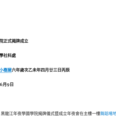
院正式揭牌成立
學社科處
小樹屋
六年歲次乙未年四月廿三日丙辰
6月9日
，黑龍江年夜學國學院揭牌儀式暨成立年夜會在主樓一樓
舞蹈場