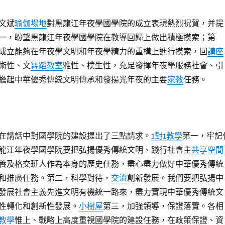
文斌
瑜伽場地
對黑龍江年夜學國學院的成立表現熱烈祝賀，并提
一，盼望黑龍江年夜學國學院在教導回歸上做出積極摸索；第
成立能夠在年夜學文明和年夜學精力的重構上進行摸索，回
講座
術性、文
舞蹈教室
雅性、樸生性，充足發揮年夜學服務社會、引
擔起中華優秀傳統文明傳承和發揚光年夜的主要
家教
任務。
在講話中對國學院的建設提出了三點請求。
1對1教學
第一，牢記
龍江年夜學國學院要把弘揚優秀傳統文明、踐行社會主
共享空間
養及格交班人作為本身的歷史任務，盡心盡力做好中華優秀傳統
和推廣任務。第二，科學對待，
交流
創新發展。我們要把弘揚中
發展社會主義先進文明有機統一路來，盡力實現中華優秀傳統文
性轉化和創新性發展。
小樹屋
第三，加強領導，保證落實。各相
教學
惟上、戰略上高度重視國學院的建設任務，在政策保證、資