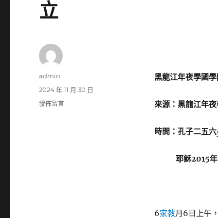
立
作
admin
黑龍江年夜學國學
者
發
2024 年 11 月 30 日
佈
在
發佈留言
來源：黑龍江年夜
日
〈黑
期:
龍
時間：孔子二五六
江
年
夜
耶穌2015年
學
國
學
院
正
6
家教
月6日上午
式