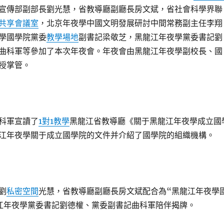
宣傳部副部長劉光慧，省教導廳副廳長房文斌，省社會科學界聯
共享會議室
，北京年夜學中國文明發展研討中間常務副主任李翔
學國學院黨委
教學場地
副書記梁敬芝，黑龍江年夜學黨委書記劉
曲科軍等參加了本次年夜會。年夜會由黑龍江年夜學副校長、國
授掌管。
科軍宣讀了
1對1教學
黑龍江省教導廳《關于黑龍江年夜學成立國
江年夜學關于成立國學院的文件并介紹了國學院的組織機構。
劉
私密空間
光慧，省教導廳副廳長房文斌配合為“黑龍江年夜學
江年夜學黨委書記劉德權、黨委副書記曲科軍陪伴揭牌。