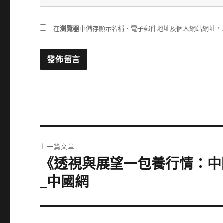
在
瀏覽器
中儲存顯示名稱、電子郵件地址及個人網站網址，
文
上一篇文章
章
《透視與展望一包養行情：中國
上
一
導
_中國網
篇
覽
文
章: