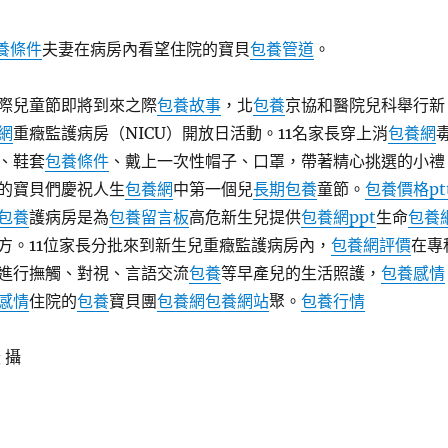
養條件
夫妻在病房內看望住院的寶貝
包養管道
。
際兒童節即將到來之際
包養故事
，北
包養
京協和醫院兒科舉行新
網
重癥監護病房（NICU）開放日活動。11名家長穿上消
包養網
、鞋套
包養條件
、戴上一次性帽子、口罩，帶著精心挑選的小禮
的寶貝們慶祝人生
包養網
中第一個兒
長期包養
童節。
包養價格pt
包養
護病房是為
包養留言板
高危新生兒提供
包養網ppt
生命
包養
方。11位家長分批來到新生兒重癥監護病房內，
包養網評價
在專
進行撫觸、對視、言語交流
包養
等早產兒的生活照護，
包養感情
感情
住院的
包養
寶貝團
包養網
包養網站
聚。
包養行情
 攝