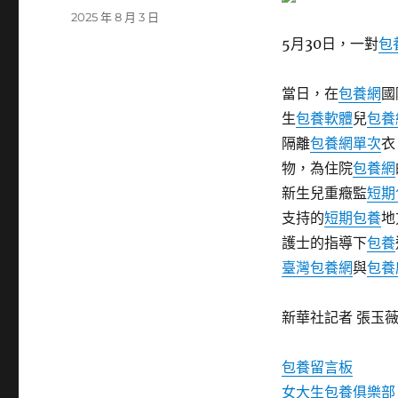
者
發
2025 年 8 月 3 日
佈
5月30日，一對
包
日
期:
當日，在
包養網
國
生
包養軟體
兒
包養
隔離
包養網單次
衣
物，為住院
包養網
新生兒重癥監
短期
支持的
短期包養
地
護士的指導下
包養
臺灣包養網
與
包養
新華社記者 張玉薇
包養留言板
女大生包養俱樂部