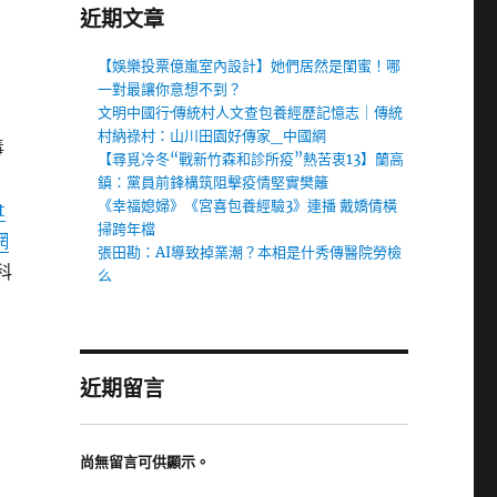
近期文章
【娛樂投票億嵐室內設計】她們居然是閨蜜！哪
一對最讓你意想不到？
文明中國行·傳統村人文查包養經歷記憶志｜傳統
村納祿村：山川田園好傳家_中國網
毒
【尋覓冷冬“戰新竹森和診所疫”熱苦衷13】蘭高
鎮：黨員前鋒構筑阻擊疫情堅實樊籬
《幸福媳婦》《宮喜包養經驗3》連播 戴嬌倩橫
t
掃跨年檔
網
張田勘：AI導致掉業潮？本相是什秀傳醫院勞檢
科
么
近期留言
尚無留言可供顯示。