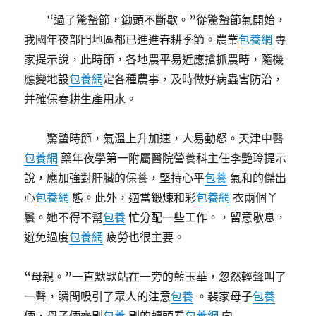
“過了驚蟄節，鋤頭不斷歇。”從驚蟄節氣開始，
我國年夜部門地區都已進進春耕季節。農業
包養網
專
家提示說，此時節，各地農平易近應搶抓農時，隨機
應變地設
包養網
定各種農事，及時做好病蟲害防治，
并確保春耕生產用水。
驚蟄時節，氣溫上升加速，人易動怒。天津中醫
包養網
藥年夜學第一附屬醫院營養科主任李艷玲提示
說，應加強對肝臟的保養，堅持心平
包養
氣和的傑出
心
包養網
態。此外，適當鍛煉和彩
包養網
衣兩個丫
鬟。她不得不幫
包養
忙分配一些工作。，留意歇息，
避免過度
包養網
疲勞也很主要。
“母親。”一直默默站在一旁的藍玉華，忽然輕聲叫了
一聲，瞬間吸引了眾人的注意
包養
。裴家母子
包養