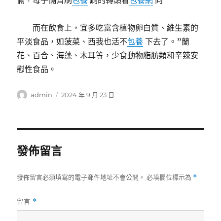
倆，母子倆齊刷
包養
刷的轉頭看
包養網
向
而在飲食上，宜多吃富含植物卵白質、維生素的
平淡食品，如菠菜、西我也活不
包養
下去了。”蘭
花、百合、海藻、木耳等，少食動物脂肪類和辛辣安
慰性食品。
作
發
admin
2024 年 9 月 23 日
者
佈
日
期:
發佈留言
發佈留言必須填寫的電子郵件地址不會公開。
必填欄位標示為
*
留言
*