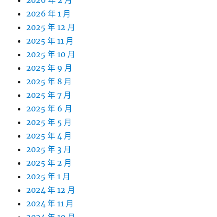
2026 年 2 月
2026 年 1 月
2025 年 12 月
2025 年 11 月
2025 年 10 月
2025 年 9 月
2025 年 8 月
2025 年 7 月
2025 年 6 月
2025 年 5 月
2025 年 4 月
2025 年 3 月
2025 年 2 月
2025 年 1 月
2024 年 12 月
2024 年 11 月