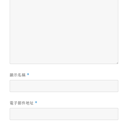
顯示名稱
*
電子郵件地址
*