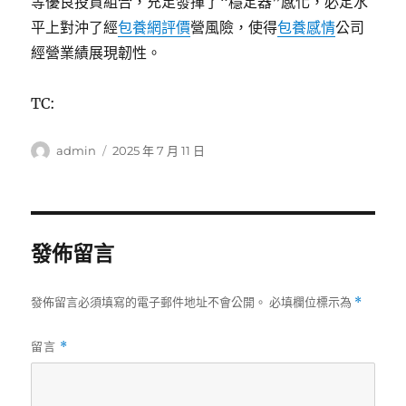
等優良投資組合，充足發揮了“穩定器”感化，必定水
平上對沖了經
包養網評價
營風險，使得
包養感情
公司
經營業績展現韌性。
TC:
作
發
admin
2025 年 7 月 11 日
者
佈
日
期:
發佈留言
發佈留言必須填寫的電子郵件地址不會公開。
必填欄位標示為
*
留言
*