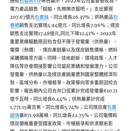
通知
包養網VIP
佈告顯示，2022年公司重要營收為，
電力產品銷售「姐姐，先擦擦衣服吧。」支出實現
207.67億元
包養妹
，同比增長26.37%；供熱產品
包
養網
銷售支出實現4.94億元，同比增長7.96%；煤炭
銷售支出實現17.48億元,同比下降12.41%。2022年
重要業績驅動原因包含但不限于發電量（供熱量）、
電價（熱價）、煤炭產銷量以及煤炭銷售價格、燃料
采購價格等方面。同時，技術創新、環境政策、人才
隊伍等亦會間接影響公司當前業績和發展潛力。公司
發電量、供熱量以及煤炭產銷量遭到國家整體經濟形
勢、區域分布、市場競爭、政策導向等多重原因綜合
影響。報告期內公司合并口徑累計完成發電量610.71
億千瓦時，同比增長6.44%；供熱量累計完成
1,771.15萬吉焦，同比增長5.74%；公司煤炭產
包養
感情
量871.98萬噸，同比增長22.75%。公司電價和
煤炭價格重要受國家政策、市場競爭和供求關系影