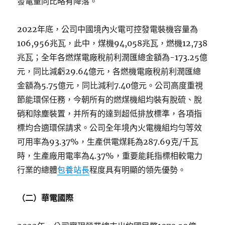
發電量同比略有降落。
2022年底，公司中國境內火電可控發電裝機容量為
106,956兆瓦，此中，煤機94,058兆瓦，燃機12,738
兆瓦；全年各燃煤電廠稅前利潤匯總金額為-173.25億
元，同比減虧29.64億元，各燃機電廠稅前利潤匯總
金額為5.75億元，同比減利7.40億元。公司高度重視
節能環保任務，今朝所有的燃煤機組均裝有脫硫、脫
硝和除塵裝置，并所有的達到超低排放標準，各項指
標均合適環保請求。公司全年境內火電機組均勻等效
可用率為93.37%，生產供電煤耗為287.69克/千瓦
時，生產廠用電率為4.37%，重要能耗指標相較電力
行業的總體
包養站長
程度具有明顯的領先優勢。
（二）華電國際