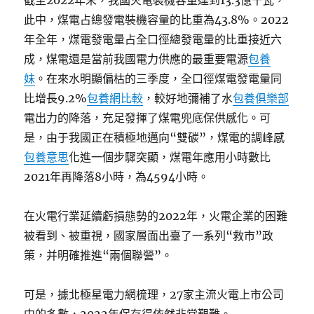
截至2022年末，我國火電裝機容量達到13.3億千瓦，
此中，煤電占總發電裝機容量的比重為43.8%。2022
年全年，煤電發電量占全口徑總發電量的比重接近六
成，煤電還是當前我國電力供應的最重要電源
包養
妹
。在來水明顯偏枯的三季度，全口徑煤電發電量同
比增長9.2%
包養網比較
，較好地彌補了水
包養俱樂部
電出力的降落，充足發揮了煤電兜底保供感化。可
是，由于我國正在積極地邁向“雙碳”，煤電的調峰感
包養意思
化進一個步驟突顯，煤電年應用小時數比
2021年再降落8小時，為4594小時。
在火電行業延續虧損態勢的2022年，火電企業的困難
被看到、被重視，國家層面出臺了一系列“救市”政
策，并明確推進“兩個聯營”。
可是，據北極星電力網梳理，27家主流火電上市公司