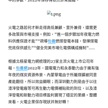
中的多數，2022年保存得依然非常艱難。
火電之路若何才幹走得高低兼顧、里外兼得，還需更
多政策與市場支撐。例如，“進一個步驟加年夜電力燃
料供應保證才能”“疏導
包養
燃煤發電本錢，發揮煤電
兜底保供感化”“健全完美市場化電價構成機制”……
根據北極星電力網梳理的27家主流火電上市公司年
報，
包養網
2022年，國電電力和永泰動力由于擁有強
年夜的煤炭資源佈景、內蒙華電由于所屬煤礦被同意
產能翻倍，所以效益顯眼；而深圳動力則是由于以往
渣滓發電廠等可再生動力電價補貼款的到位，以及渣
滓發電和新動力項目標盈利實現了穩定的業績。整體
來看，火電企業保存現狀并無好轉！