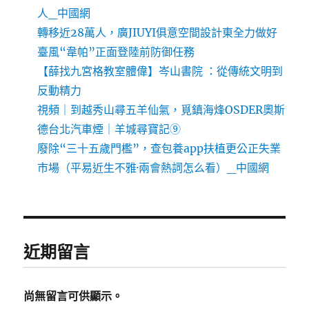
人_中國網
轉移近28萬人，廣JIUYI俱意空間設計東全力做好
臺風“韋帕”正面登陸前防御任務
【薛找九宮格教室體偉】岑山書院 ：從傳統文明到
反動精力
視頻｜到越秀山尋五羊仙氣，覓鎮海烽OSDER奧斯
德台北汽車煙｜羊城尋寶記⑨
廢除“三十五歲門檻”，查包養app扶植更公正失業
市場（平易近生不雅·兩會熱詞怎么看）_中國網
近期留言
尚無留言可供顯示。