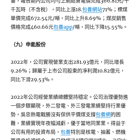
響，報告期內公司均勻上網結算電價完成366.81元/千
千瓦時（不含稅），同比上漲18.
包養網站
71%；標煤
單價完成672.54元/噸，同比上升8.69%；煤炭銷售
價格完成460.66元
包養app
/噸，同比下降15.55%。
（九）申能股份
2022年，公司實現營業支出281.93億元，同比增長
9.26%；歸屬于上市公司股東的凈利潤10.82億元，
同比下滑29.53%。
2022年公司經營業績總體堅持穩定。公司治理優勢進
一個步驟顯現，外二發電、外三發電業績堅持行業優
勢，吳忠熱電戰勝沒有保供平價煤支撐
包養網
的困
難，業績實現年夜幅減虧，優于當地同業業。得益于
公司有用的投資布局，
包養
特別是核電、抽蓄、燃機