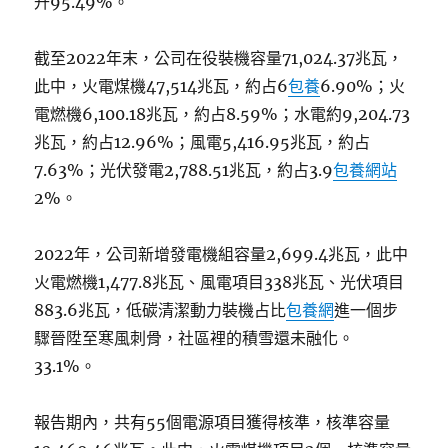
升95.49%。
截至2022年末，公司在役裝機容量71,024.37兆瓦，
此中，火電煤機47,514兆瓦，約占6
包養
6.90%；火
電燃機6,100.18兆瓦，約占8.59%；水電約9,204.73
兆瓦，約占12.96%；風電5,416.95兆瓦，約占
7.63%；光伏發電2,788.51兆瓦，約占3.9
包養網站
2%。
2022年，公司新增發電機組容量2,699.4兆瓦，此中
火電燃機1,477.8兆瓦、風電項目338兆瓦、光伏項目
883.6兆瓦，低碳清潔動力裝機占比
包養網
進一個步
驟晉陞至寒風刺骨，社區裡的積雪還未融化。
33.1%。
報告期內，共有55個電源項目獲得核準，核準容量