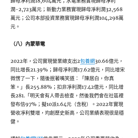
歸母凈利潤18,604萬元；水電業務實現歸母凈利
潤-2,723萬元；新動力業務實現歸母凈利潤32,568
萬元；公司本部投資業務實現歸母凈利潤104,298萬
元。
（八）內蒙華電
2022年，公司實現營業總支出2
包養網
30.66億元，
同比增長21.39%；歸母凈利潤17.62億元，同比增宋
微愣了一下，隨後抿著嘴笑道：「陳居白，你真
笨。」長255.88%；扣非凈利潤17.42億元，同比增
長281.「明天會有人帶去檢查，然後我們會在社區裡
發布信97%；擬10派1.64元（含稅）。2022年實現
營收凈利雙增，均創歷史新高，公司業績表現很是穩
健。