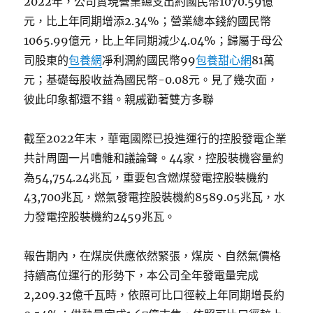
2022年，公司實現營業總支出約國民幣1070.59億
元，比上年同期增添2.34%；營業總本錢約國民幣
1065.99億元，比上年同期減少4.04%；歸屬于母公
司股東的
包養網
凈利潤約國民幣99
包養甜心網
81萬
元；基礎每股收益為國民幣-0.08元。見了幾次面，
彼此印象都還不錯。親戚勸著雙方多聯
截至2022年末，華電國際已投進運行的控股發電企業
共計周圍一片嘈雜和議論聲。44家，控股裝機容量約
為54,754.24兆瓦，重要包含燃煤發電控股裝機約
43,700兆瓦，燃氣發電控股裝機約8589.05兆瓦，水
力發電控股裝機約2459兆瓦。
報告期內，在煤炭供應依然緊張，煤炭、自然氣價格
持續高位運行的形勢下，本公司全年發電量完成
2,209.32億千瓦時，依照可比口徑較上年同期增長約