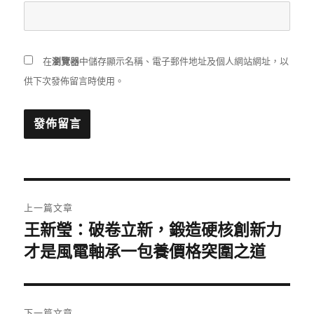
在
瀏覽器
中儲存顯示名稱、電子郵件地址及個人網站網址，以
供下次發佈留言時使用。
文
上一篇文章
章
王新瑩：破卷立新，鍛造硬核創新力
上
一
才是風電軸承一包養價格突圍之道
導
篇
覽
文
章:
下一篇文章