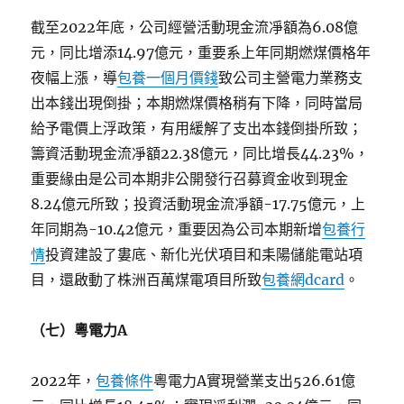
截至2022年底，公司經營活動現金流凈額為6.08億
元，同比增添14.97億元，重要系上年同期燃煤價格年
夜幅上漲，導
包養一個月價錢
致公司主營電力業務支
出本錢出現倒掛；本期燃煤價格稍有下降，同時當局
給予電價上浮政策，有用緩解了支出本錢倒掛所致；
籌資活動現金流凈額22.38億元，同比增長44.23%，
重要緣由是公司本期非公開發行召募資金收到現金
8.24億元所致；投資活動現金流凈額-17.75億元，上
年同期為-10.42億元，重要因為公司本期新增
包養行
情
投資建設了婁底、新化光伏項目和耒陽儲能電站項
目，還啟動了株洲百萬煤電項目所致
包養網dcard
。
（七）粵電力A
2022年，
包養條件
粵電力A實現營業支出526.61億