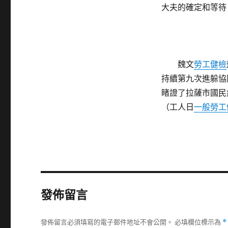
大夫的確定和等待
魏文
勞工健檢
持續第九次進躲協
睹證了拉薩市國民
（工人日
一般勞工
發佈留言
發佈留言必須填寫的電子郵件地址不會公開。
必填欄位標示為
*