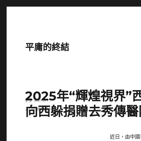
平庸的終結
2025年“輝煌視界
作
admin
向西躲捐贈去秀傳醫
者
發
2026 年 5 月 10 日
佈
日
期:
近日，由中國