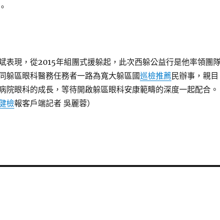
。
斌表現，從2015年組團式援躲起，此次西躲公益行是他率領團
同躲區眼科醫務任務者一路為寬大躲區國
巡檢推薦
民辦事，親目
病院眼科的成長，等待開啟躲區眼科安康範疇的深度一起配合。
健檢
報客戶端記者 吳麗蓉）