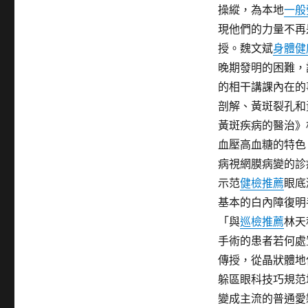
操縱，為本地
一般
現他們的力量不再
授。魏文斌
身體健
晚期發明的困難，
的相干講課內在的
剖解、黃斑裂孔和
黃斑疾病的醫治》
血壓高血糖的特色
病視網膜病變的診
示范
健檢推薦
眼底
基本的白內障復明
「與
巡檢推薦
林天
手術的患者若何處
傳授，從晶狀體地
躲區眼科技巧規范
變成主流的普通愛