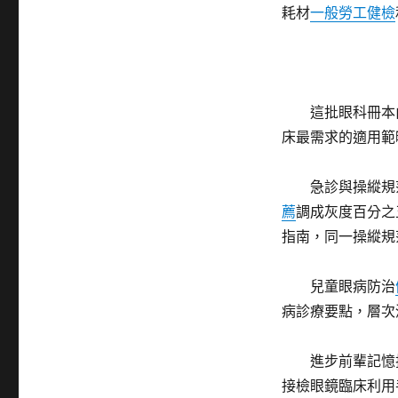
耗材
一般勞工健檢
這批眼科冊本
床最需求的適用
急診與操縱規
薦
調成灰度百分之
指南，同一操縱規
兒童眼病防治
病診療要點，層次
進步前輩記憶
接檢眼鏡臨床利用