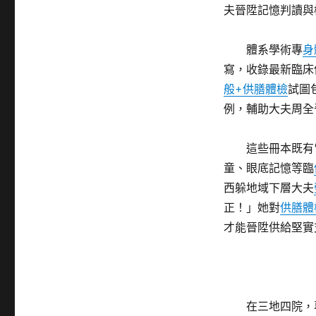
夫晉陞記憶判讀與
體系學術專
身
寫，收錄最新臨床
般+供膳體檢
試圖
例，輔助大夫周全
這些冊本既有
童、眼底記憶等臨
西躲地域下層大夫
正！」她對
供膳體
才能晉陞供給堅實
在三地四院，