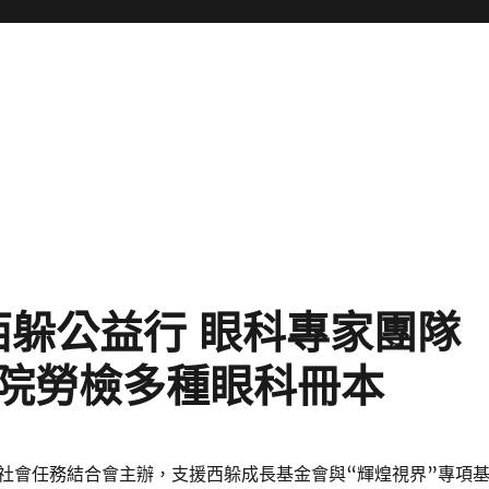
”西躲公益行 眼科專家團隊
院勞檢多種眼科冊本
社會任務結合會主辦，支援西躲成長基金會與“輝煌視界”專項