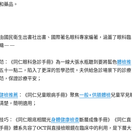
和藥品。
由國民衛生出書社出書、國際著名眼科專家編著，涵蓋了眼科臨
範疇——
范：《同仁眼科急診手冊》為一線大張水瓶聽到要將藍色
體檢推
五十一點二，陷入了更深的哲學恐慌。夫供給急診場景下的診療
范，保證診療平安；
健檢推薦
：《同仁兒童眼病手冊》聚焦
一般+供膳體檢
兒童罕見
清楚，簡明適用；
技巧：《同仁眼底相關光
身體健康檢查
斷層成像手冊》《同仁直
手冊》體系先容了OCT與直接檢眼鏡在臨床中的利用，是下層大