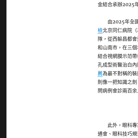
金結合承辦2025
由2025年
檢
北京同仁病院（
隊，從西躲昌都會
和山南市，在三個
結合視網膜示范帶
孔成型術醫治白內
薦
為最不對稱的裝
則像一把知識之劍
問病例會診兩百余
此外，眼科專
通會、眼科技巧規