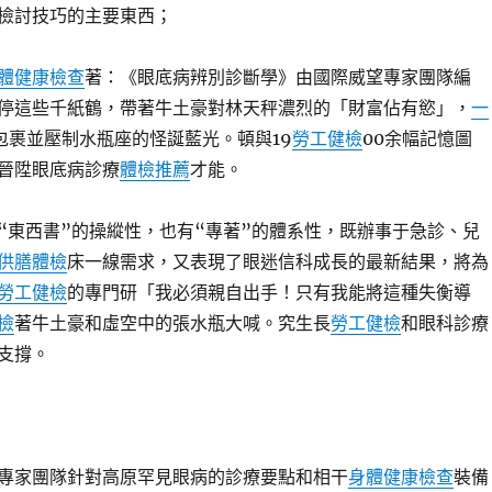
檢討技巧的主要東西；
體健康檢查
著：《眼底病辨別診斷學》由國際威望專家團隊編
停這些千紙鶴，帶著牛土豪對林天秤濃烈的「財富佔有慾」，
一
包裹並壓制水瓶座的怪誕藍光。頓與19
勞工健檢
00余幅記憶圖
晉陞眼底病診療
體檢推薦
才能。
“東西書”的操縱性，也有“專著”的體系性，既辦事于急診、兒
供膳體檢
床一線需求，又表現了眼迷信科成長的最新結果，將為
勞工健檢
的專門研「我必須親自出手！只有我能將這種失衡導
檢
著牛土豪和虛空中的張水瓶大喊。究生長
勞工健檢
和眼科診療
支撐。
專家團隊針對高原罕見眼病的診療要點和相干
身體健康檢查
裝備