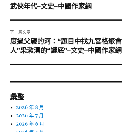
一
武俠年代–文史–中國作家網
導
篇
覽
文
章:
下一篇文章
度過父親的河：“題目中找九宮格聚會
下
一
人”梁漱溟的“謎底”–文史–中國作家網
篇
文
章:
彙整
2026 年 8 月
2026 年 7 月
2026 年 6 月