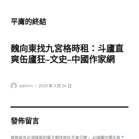
平庸的終結
魏向東找九宮格時租：斗廬直
爽缶廬狂–文史–中國作家網
作
發
admin
2025 年 3 月 24 日
者
佈
日
期:
發佈留言
發佈留言必須填寫的電子郵件地址不會公開。
必填欄位標示為
*