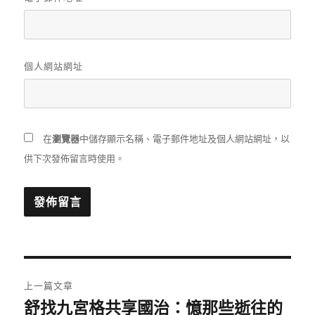
個人網站網址
在
瀏覽器
中儲存顯示名稱、電子郵件地址及個人網站網址，以
供下次發佈留言時使用。
文
上一篇文章
章
舒找九宮格共享國治：憶那些逝往的
上