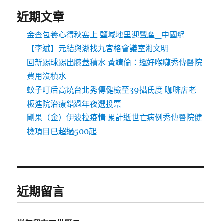
近期文章
金查包養心得秋塞上 鹽堿地里迎豐產_中國網
【李斌】元結與湖找九宮格會議室湘文明
回新踢球踢出膝蓋積水 黃靖倫：還好喉嚨秀傳醫院
費用沒積水
蚊子叮后高燒台北秀傳健檢至39攝氏度 咖啡店老
板進院治療錯過年夜選投票
剛果（金）伊波拉疫情 累計逝世亡病例秀傳醫院健
檢項目已超過500起
近期留言