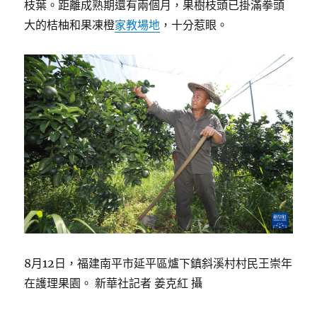
枝葉。距離成熟期還有兩個月，果樹枝頭已掛滿拳頭
大的桔柚和果凍橙
家教場地
，十分惹眼。
8月12日，福建南平市延平區爐下鎮斜溪村村民王崇年
在護理果園。 新華社記者 姜克紅 攝