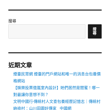
搜尋
搜
尋
近期文章
煙臺民眾網 煙臺的門戶網站和唯一的消息台包養價
格網站
【娛樂投票億嵐室內設計】她們居然是閨蜜！哪一
對最讓你意想不到？
文明中國行·傳統村人文查包養經歷記憶志｜傳統村
納祿村：山川田園好傳家_中國網