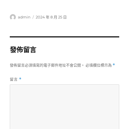
作
發
admin
2024 年 8 月 25 日
者
佈
日
期:
發佈留言
發佈留言必須填寫的電子郵件地址不會公開。
必填欄位標示為
*
留言
*