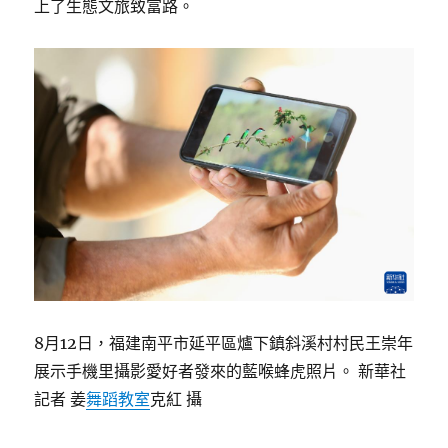
上了生態文旅致富路。
8月12日，福建南平市延平區爐下鎮斜溪村村民王崇年
展示手機里攝影愛好者發來的藍喉蜂虎照片。 新華社
記者 姜
舞蹈教室
克紅 攝