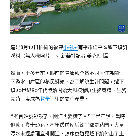
這是8月12日拍攝的福建
小樹屋
南平市延平區爐下鎮斜
溪村（無人機照片）。 新華社記者 姜克紅 攝
然而，十多年前，眼前的景象卻全然不同。作為閩江
下游水口庫區的移民鄉鎮，為了解決生計問題，爐下
鎮20世紀80年代陸續開始大規模發展生豬養殖，生豬
養殖一度成為
教學
這里的支柱產業。
“老百姓腰包鼓了，閩江也變臟了。”王崇年說，當時
他養了幾十頭豬，村里房前屋后幾乎都是豬圈，大量
污水未經處理直排閩江，無序養殖讓爐下鎮付出了生