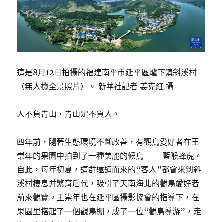
這是8月12日拍攝的福建南平市延平區爐下鎮斜溪村
（無人機全景照片）。 新華社記者 姜克紅 攝
人不負青山，青山定不負人。
四年前，隨著生態環境不斷改善，有觀鳥愛好者在王
崇年的果園中拍到了一種美麗的候鳥——藍喉蜂虎。
自此，每年初夏，這群遠道而來的“客人”都會來到斜
溪村棲息并繁育后代，吸引了天南海北的觀鳥愛好者
前來觀覽。王崇年也在延平區攝影協會的指導下，在
果園里搭起了一個觀鳥棚，成了一位“觀鳥導游”，走