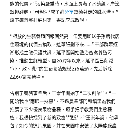
態的代價。“污染嚴重時，水面上長滿了水葫蘆，岸邊
蚊蠅肆虐，‘母親河’成了群
分享
眾繞著走的臟水溝。”
爐下鎮斜溪村駐村第一書記李成政說。
“粗放的生豬養殖回報固然高，但要用斷送子孫后代居
住環境的代價去換取，這筆賬劃不來……”干部群眾逐
漸形成生態保護共識，延平區開始整治畜禽養殖污
染、推動生態轉型。自2017年以來，延平區已削減
“小、散、亂”的生豬養殖規模216萬頭，先后拆除
4469家養豬場。
告別了養豬事業后，王崇年開始了“二次創業”。“一
開始我也‘兩眼一抹黑’，不過農業部門和鎮里為我們
推薦了不少優良果樹品種，還手把手教我們生態種
植，我很快找到了新的致富‘門道’。”王崇年說，他承
包了如今的這片果園，并在果園中安裝了太陽能殺蟲