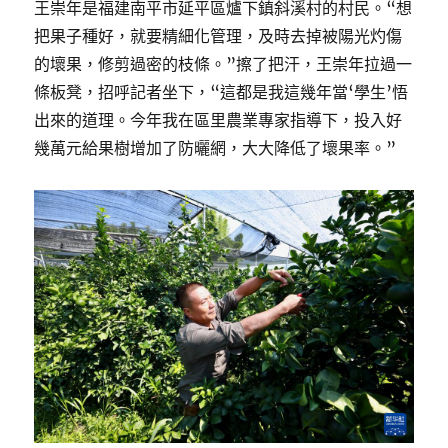
王崇年是福建南平市延平區爐下鎮斜溪村的村民。“想
把果子種好，就要精細化管理，及時去掉被陽光灼傷
的壞果，修剪過密的枝條。”擦了把汗，王崇年拉過一
條板凳，招呼記者坐下，“這都是我這幾年當‘學生’悟
出來的道理。今年我在區里農業專家指導下，投入好
幾萬元給果樹增加了防曬網，大大降低了壞果率。”