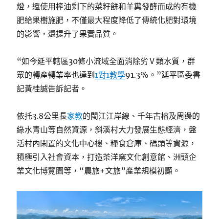
燈，還使用榨油剩下的菜籽餅和羊糞發酵而成的有機
肥給果樹施肥，不僅最大程度降低了傳統化肥對環境
的影響，還提升了果實品質。
“如今延平轄區30條小流域全面消除劣Ⅴ類水質，群
眾的轉產轉業率也達到
1對1教學
91.3%。”延平區委書
記黃桂誠告訴記者。
依托3.8公里長
家教
的閩江江岸線、千年古榕及周邊的
綠水青山等自然資源，斜溪村大力發展生態經濟，盤
活村內閑置的文化中心樓、糧食倉庫、碼頭等資源，
積極引入社會資本，打造茶洋窯文化創意館、洲頭企
業文化博覽園等，“農旅+文旅”產業規模初顯。