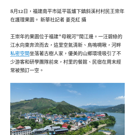
8月12日，福建南平市延平區爐下鎮斜溪村村民王崇年
在護理果園。 新華社記者 姜克紅 攝
王崇年的果園位于福建“母親河”閩江邊。一汪碧綠的
江水向東奔流而去，這里空氣清新、鳥鳴啁啾，河畔
私密空間
坐落著古樹人家，優美的山鄉環境吸引了不
少游客和研學團隊前來，村里的餐館、民宿在周末經
常被預訂一空。