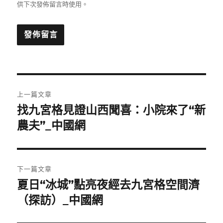
供下次發佈留言時使用。
文
上一篇文章
章
找九宮格見證山西聞喜：小院來了“新
上
一
農夫”_中國網
導
篇
覽
文
章:
下一篇文章
夏日“冰城”點亮夜經去九宮格空間濟
下
一
（探訪）_中國網
篇