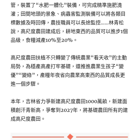
管，裝置了“水肥一體化”裝備，可完成精準施肥澆
灌；田間地頭的景象、病蟲害監測裝備可以將各類目
標數據及時回傳，農技職員可以長途監控……林青松
說，高尺度農田建成后，耕地東西的品質可以進步1個
品級，食糧減產10%至20%。
高尺度農田扶植不只轉變了傳統農業“看天收”的主動
局勢，為穩產高產打牢基礎，還推進農業生孩子“變
優”“變綠”，產糧年夜省向農業高東西的品質成長更
進一個步驟。
本年，吉林省力爭新建高尺度農田1000萬畝，新建面
積創汗青新高，爭奪到2027年，將基礎農田所有的建
成高尺度農田。