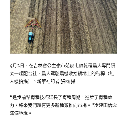
4月2日，在吉林省公主嶺市范家屯鎮乾程農人專門研
究一起配合社，農人駕駛農機收拾耕地上的秸稈（無
人機拍攝）。新華社記者 張楠 攝
“進步前輩育種技巧延長了育種周期，進步了育種效
力，將來我們還有更多新種類推向市場。”冷建田信念
滿滿地說。