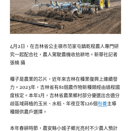
4月2日，在吉林省公主嶺市范家屯鎮乾程農人專門研
究一起配合社，農人駕駛農機收拾耕地。新華社記者
張楠 攝
種子是農業的芯片，近年來吉林在種業復興上連續發
力。2023年，吉林省有81個農作物新種類經由過程國
度核定。本年1月，吉林省農業鄉村部分優選出合適分
歧區域蒔植的玉米、水稻、年夜豆等126個
包養
主導
種類供農戶選擇。
本年春耕時節，農安縣小城子鄉光亮村不少農人預計