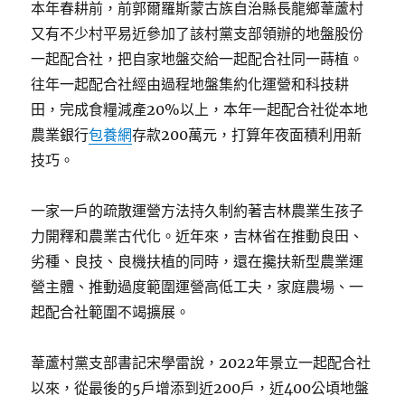
本年春耕前，前郭爾羅斯蒙古族自治縣長龍鄉葦蘆村
又有不少村平易近參加了該村黨支部領辦的地盤股份
一起配合社，把自家地盤交給一起配合社同一蒔植。
往年一起配合社經由過程地盤集約化運營和科技耕
田，完成食糧減產20%以上，本年一起配合社從本地
農業銀行
包養網
存款200萬元，打算年夜面積利用新
技巧。
一家一戶的疏散運營方法持久制約著吉林農業生孩子
力開釋和農業古代化。近年來，吉林省在推動良田、
劣種、良技、良機扶植的同時，還在攙扶新型農業運
營主體、推動過度範圍運營高低工夫，家庭農場、一
起配合社範圍不竭擴展。
葦蘆村黨支部書記宋學雷說，2022年景立一起配合社
以來，從最後的5戶增添到近200戶，近400公頃地盤