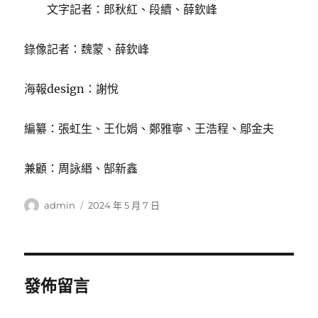
文字記者：郎秋紅、段續、薛欽峰
錄像記者：魏蒙、薛欽峰
海報design：謝悅
編纂：張虹生、王化娟、鄭雅寧、王浩程、鄔金夫
兼顧：周詠緡、郜新鑫
作
發
admin
2024 年 5 月 7 日
者
佈
日
期:
發佈留言