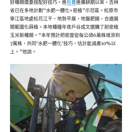
好種類還要搭配好技巧。進
包養
進備耕期以來，吉林
省已在多地計劃“水肥一體化+密植”示范區。松原市
寧江區地處松花江干，地勢平展，地盤肥饒，合適展
開範圍化蒔植。本地種糧年夜戶谷成文選購了耐密植
玉米新種類。“本年預計把密度從每公頃6萬株增添到
7萬株，共同‘水肥一體化’技巧，估計能減產10%以
上。”他說。