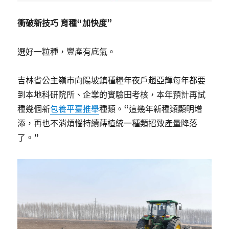
衝破新技巧 育種“加快度”
選好一粒種，豐產有底氣。
吉林省公主嶺市向陽坡鎮種糧年夜戶趙亞輝每年都要
到本地科研院所、企業的實驗田考核，本年預計再試
種幾個新
包養平臺推舉
種類。“這幾年新種類顯明增
添，再也不消煩惱持續蒔植統一種類招致產量降落
了。”