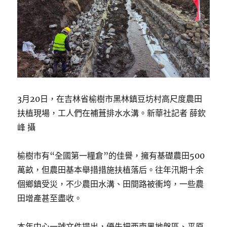
3月20日，在吉林省榆樹市黑林鎮豆坊村高尺度農田
扶植現場，工人們在補葺排水水溝。新華社記者 薛欽
峰 攝
榆樹市有“全國第一糧倉”的佳譽，擁有基礎農田500
萬畝，但農田基本舉措措施扶植落后。往年汛期十余
個鄉鎮受災，不少農田水溝、田間路被衝垮，一些農
田增產甚至盡收。
本年中心一號文件提出，優先把西南黑地盤區、平原