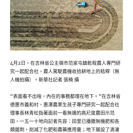
4月2日，在吉林省公主嶺市范家屯鎮乾程農人專門研
究一起配合社，農人駕駛農機收拾耕地上的秸稈（無
人機拍攝）。新華社記者 張楠 攝
“表面看不出啥，內在的事務都埋在地下。”在吉林省
德惠市義和村，惠澤農業生孩子專門研究一起配合社
理事長林青松指著面前一看無邊的高尺度農田示范
田，一五一十地向記者先容：田里已播撒無機肥和各
類菌劑，削減了化肥和農藥應用量；地下展設了滴灌