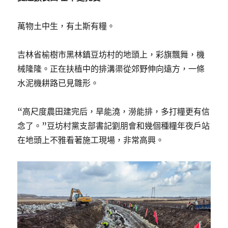
萬物土中生，有土斯有糧。
吉林省榆樹市黑林鎮豆坊村的地頭上，彩旗飄舞，機
械隆隆。正在扶植中的排溝渠從郊野伸向遠方，一條
水泥機耕路已見雛形。
“高尺度農田建完后，旱能澆，澇能排，多打糧更有信
念了。”豆坊村黨支部書記劉朋會和幾個種糧年夜戶站
在地頭上不雅看著施工現場，非常高興。