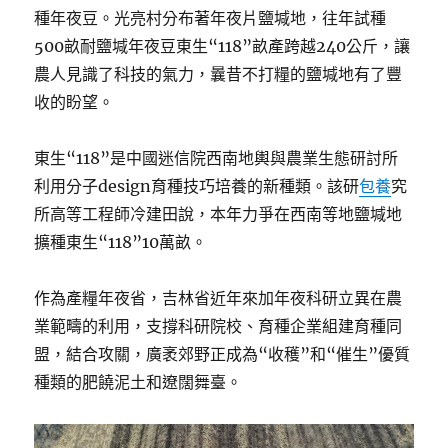
種年夜豆。光亮村分布著年夜片鹽堿地，往年試種
500畝耐鹽堿年夜豆東生“118”畝產跨越240公斤，讓
農人見識了科技的氣力，曩昔不打糧的鹽堿地有了豐
收的盼望。
東生“118”是中國迷信院西南地輿與農業生態研討所
利用分子design育種技巧培養的新種類。該研
包養
究
所高等工程師冷建田說，本年力爭在西南等地鹽堿地
擴種東生“118”10萬畝。
作為產糧年夜省，吉林省近年來加年夜科研立異在農
業範疇的利用，支撐科研院校、育種企業組建育種同
盟，結合攻關，廣袤郊野正成為“收穫”和“催生”優質
種類的肥饒泥土和遼闊舞臺。