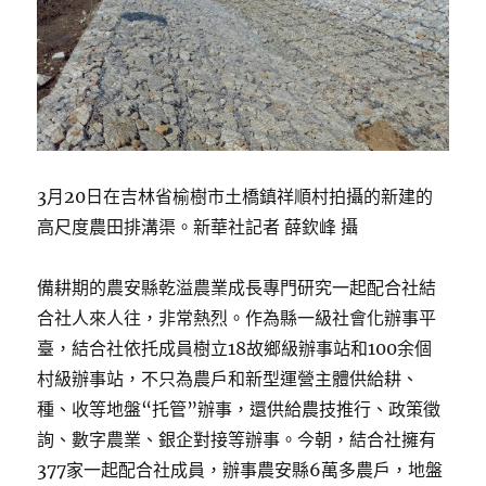
3月20日在吉林省榆樹市土橋鎮祥順村拍攝的新建的
高尺度農田排溝渠。新華社記者 薛欽峰 攝
備耕期的農安縣乾溢農業成長專門研究一起配合社結
合社人來人往，非常熱烈。作為縣一級社會化辦事平
臺，結合社依托成員樹立18故鄉級辦事站和100余個
村級辦事站，不只為農戶和新型運營主體供給耕、
種、收等地盤“托管”辦事，還供給農技推行、政策徵
詢、數字農業、銀企對接等辦事。今朝，結合社擁有
377家一起配合社成員，辦事農安縣6萬多農戶，地盤