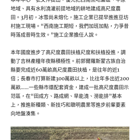
地域、具有水利澆灌前提地域的耕地建成高尺度農
田。3月初，冰雪尚未熔化，施工企業已提早進進豆坊
村施工現場。“西南施工期短，我們加班加點，力爭昔
時落成昔時生效。”施工企業擔任人說。
本年國度進步了高尺度農田扶植尺度和扶植投進，調
動了吉林產糧年夜縣積極性。前郭爾羅斯蒙古族自治
縣要完成近60萬畝高尺度農田扶植，是往年的近1
倍；長春市打算新建300萬畝以上，比往年多出近200
萬畝……一些縣市還配套資金，建成一批高尺度農田示
范區，在“田成方、路成網、旱能澆、澇能排”基本
上，推進新種類、新技巧和聰明農業等進步前輩要素
向地盤湊集。