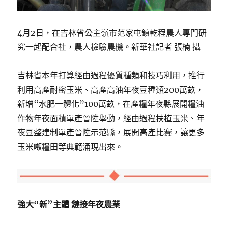
4月2日，在吉林省公主嶺市范家屯鎮乾程農人專門研
究一起配合社，農人檢驗農機。新華社記者 張楠 攝
吉林省本年打算經由過程優質種類和技巧利用，推行
利用高產耐密玉米、高產高油年夜豆種類200萬畝，
新增“水肥一體化”100萬畝，在產糧年夜縣展開糧油
作物年夜面積單產晉陞舉動，經由過程扶植玉米、年
夜豆整建制單產晉陞示范縣，展開高產比賽，讓更多
玉米噸糧田等典範涌現出來。
強大“新”主體 鏈接年夜農業