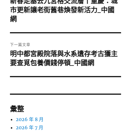
新春走基去九宮格交流層丨重慶：城
上
一
市更新讓老街舊巷煥發新活力_中國
導
篇
網
覽
文
章:
下一篇文章
明中都宮殿院落與水系遺存考古獲主
下
一
要查覓包養價錢停頓_中國網
篇
文
章:
彙整
2026 年 8 月
2026 年 7 月