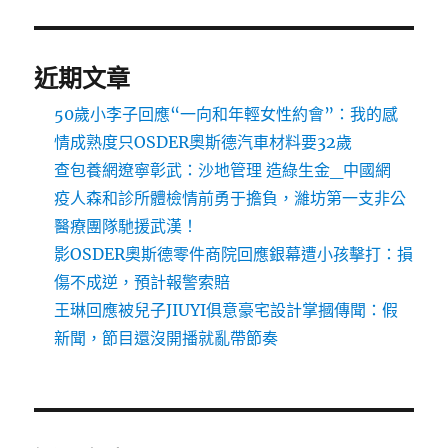
近期文章
50歲小李子回應“一向和年輕女性約會”：我的感
情成熟度只OSDER奧斯德汽車材料要32歲
查包養網遼寧彰武：沙地管理 造綠生金_中國網
疫人森和診所體檢情前勇于擔負，濰坊第一支非公
醫療團隊馳援武漢！
影OSDER奧斯德零件商院回應銀幕遭小孩擊打：損
傷不成逆，預計報警索賠
王琳回應被兒子JIUYI俱意豪宅設計掌摑傳聞：假
新聞，節目還沒開播就亂帶節奏