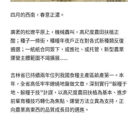
四月的西南，春意正濃。
廣袤的松遼平原上，機械轟叫，高尺度農田扶植正
酣；種子一條街，種糧年夜戶正在對各式新種類反復
遴選；一紙紙合同簽下，或進社、或托管，新型農業
運營主體範圍不竭擴展……
吉林省已持續兩年位列我國食糧主產區畝產第一。本
年，全省高低牢牢繚繞地盤做文章，深刻實行“躲糧于
地、躲糧于技”計謀，以高尺度農田扶植為基本、進步
前輩育種技巧轉化為焦點、運營方法立異為支持，正
向農業高東西的品質成長目的邁進。