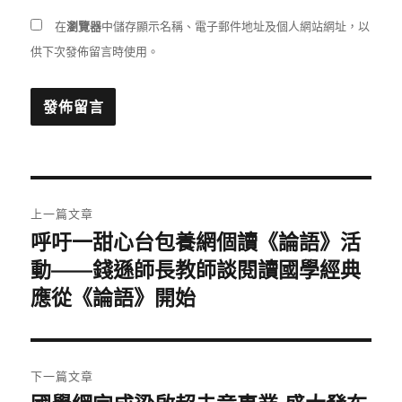
在
瀏覽器
中儲存顯示名稱、電子郵件地址及個人網站網址，以
供下次發佈留言時使用。
文
上一篇文章
章
呼吁一甜心台包養網個讀《論語》活
上
一
動——錢遜師長教師談閱讀國學經典
導
篇
應從《論語》開始
覽
文
章:
下一篇文章