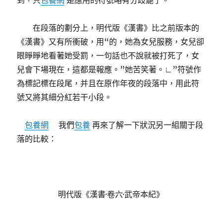
到，只
包養網
是應用的符號略有分歧罷了。
在段落的劃分上，明代版《漢書》比之前版本的
《漢書》又有所衝破，用“的，她為女兒服務，女兒卻
眼睜睜地看著她受罰，一句話也不說就被打死了，女
兒會下場現在，這都是報應。”她苦笑著。∟”符號作
為標記標在段尾，并且在原作年夜的段落中，用此符
號又將其細分紅若干小段。
包養網
我們
包養
再來了解一下狀況另一組關于段
落的比較：
明代版《漢書·卷六·武帝本紀》