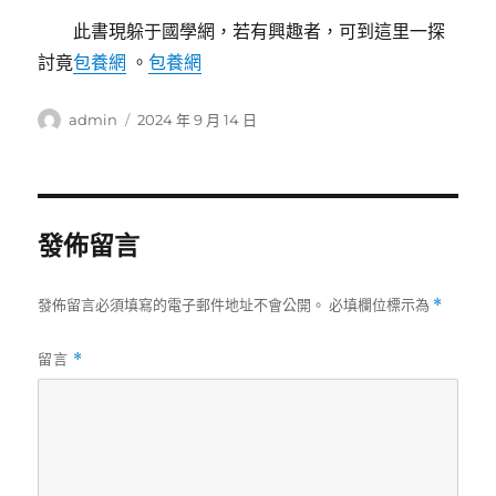
此書現躲于國學網，若有興趣者，可到這里一探
討竟
包養網
。
包養網
作
發
admin
2024 年 9 月 14 日
者
佈
日
期:
發佈留言
發佈留言必須填寫的電子郵件地址不會公開。
必填欄位標示為
*
留言
*