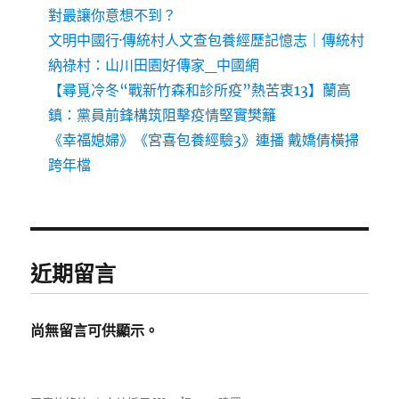
對最讓你意想不到？
文明中國行·傳統村人文查包養經歷記憶志｜傳統村
納祿村：山川田園好傳家_中國網
【尋覓冷冬“戰新竹森和診所疫”熱苦衷13】蘭高
鎮：黨員前鋒構筑阻擊疫情堅實樊籬
《幸福媳婦》《宮喜包養經驗3》連播 戴嬌倩橫掃
跨年檔
近期留言
尚無留言可供顯示。