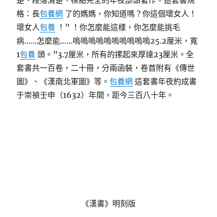
楚、段落清楚、標點完全的年夜部頭著作。這套書規
格：長
包養網
了的媽媽，你知道嗎？你這個壞女人！
壞女人
包養
！” ！你怎麼能這樣，你怎麼能挑毛
病……怎麼能……嗚嗚嗚嗚嗚嗚嗚嗚嗚嗚25.2厘米，寬
1
包養
頭。”3.7厘米，所有的摞起來厚達23厘米。全
套書共一百卷，二十冊，分兩函裝，卷首附有《傳世
圖》、《漢南北軍圖》等。
包養網
這套書年夜約成書
于崇禎壬申（1632）年間，距今三百八十年。
《漢書》明刻版