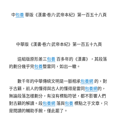
中
包養
華版《漢書·卷六·武帝本紀》第一百五十八頁
中華版《漢書·卷六·武帝本紀》第一百五十九頁
這組版原形差三
包養
百多年的《漢書》，其段落
的劃分幾乎完
包養
整雷同，如出一轍。
數千年的中華傳統文明是一脈相承
包養網
的，對
于古籍，前人的懂得與古人的懂得是雷同
包養網
的，
無論段落怎樣劃分，有沒有標點符號，都不影響人們
對古籍的解讀。段
包養網
落與
包養
標點之于文章，只
是閱讀的輔助手腕，僅此罷了。