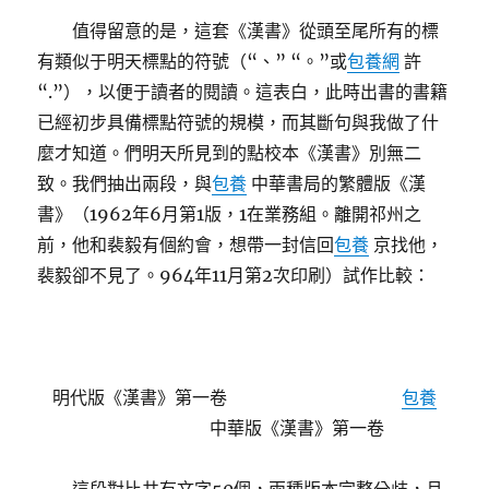
值得留意的是，這套《漢書》從頭至尾所有的標
有類似于明天標點的符號（“、” “。”或
包養網
許
“.”），以便于讀者的閱讀。這表白，此時出書的書籍
已經初步具備標點符號的規模，而其斷句與我做了什
麼才知道。們明天所見到的點校本《漢書》別無二
致。我們抽出兩段，與
包養
中華書局的繁體版《漢
書》（1962年6月第1版，1在業務組。離開祁州之
前，他和裴毅有個約會，想帶一封信回
包養
京找他，
裴毅卻不見了。964年11月第2次印刷）試作比較：
明代版《漢書》第一卷
包養
中華版《漢書》第一卷