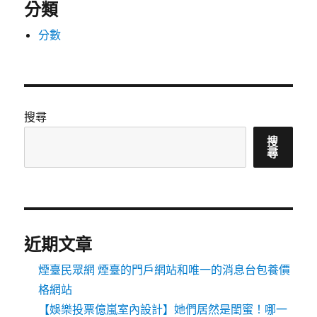
分類
分數
搜尋
搜
尋
近期文章
煙臺民眾網 煙臺的門戶網站和唯一的消息台包養價
格網站
【娛樂投票億嵐室內設計】她們居然是閨蜜！哪一