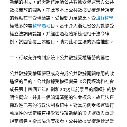
軌制的樹立，必需起首厘清公共數據受權運營與公共
數據開放的關系，在此基本上公共數據受權運營規定
的難點在于受權給誰、受權動力足缺乏、受
1對1教學
權幾多的題
教學場地
目。基于介入浙江省公共數據受
權立法調研論證，并經由過程體系梳理相干法令律
例，試圖答覆上述題目，助力此項立法的迷信推動。
二、行政允許軌制系統下公共數據受權運營的屬性
公共數據受權運營已成為完成公共數據開闢應用的改
造標的目的。公共數據受權運營是《公民經濟和社會
成長第十四個五年計劃和2035年前景目的綱領》的發
明性概念，并非一個鴻溝清楚的法令概念，故無法直
採取進已有的行政法制系統中。對當局側受權運營行
動屬性的認定將直接影響該項軌制的形式選擇與重要
規定構建。從當局角度來看，公共數據受權運營是當