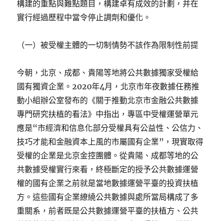
構建的重點與難點題目，構建卓有成效的計劃，并在
實行經過歷程中當令停止調劑和優化。
（一）被受權主體的一切制情勢不該作為限制性前提
今朝，北京、成都、貴陽等地將公共數據獨家受權給
國有獨資企業。2020年4月，北京市年夜數據任務推
動小組辦公室發布的《關于推動北京市金融公共數據
專門研究扶植的看法》中指出，專區中受權運營單元
應是“市經濟和信息化部分受權具有公益性、公信力、
技巧才能和金融資本上風的市屬國有企業”，現實取得
受權的企業是北京金控團體。從貴陽、成都等地的公
共數據受權實行來看，終極斷定的授予公共數據運營
權的國有企業之前就是當地數據運營平臺的投資扶植
方。這些國有企業繚繞公共數據與處所當局構成了多
重關系，前者既是公共數據運營平臺的扶植方、公共