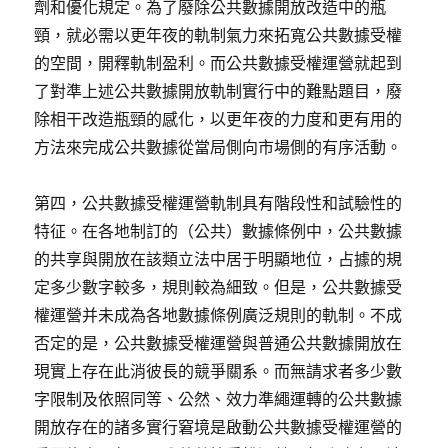
劑和優化規定。為了廢除公共數據開放改造中的瓶
頸，就必需以更年夜的軌制氣力來拓寬公共數據受權
的空間，開釋軌制盈利。而公共數據受權運營就起到
了對準上述公共數據開放軌制實行中的難點題目，廢
除相干改造瓶頸的感化，以更年夜的力度和更有用的
方法來完成公共數據從當局側向市場側的有序活動。
第四，公共數據受權運營軌制具有階段性和試驗性的
特征。在各地制訂的（公共）數據條例中，公共數據
的共享與開放在該類立法中居于明顯地位，占據的規
定多少數字較多，規則較為細致。但是，公共數據受
權運營并未成為各地數據條例廣泛規則的軌制。不成
否定的是，公共數據受權運營與普通公共數據開放在
現實上存在此消彼長的競爭關系。而無請求者多少數
字限制及依照同等、公然、效力準繩運轉的公共數據
開放存在的諸多實行窘境是啟動公共數據受權運營的