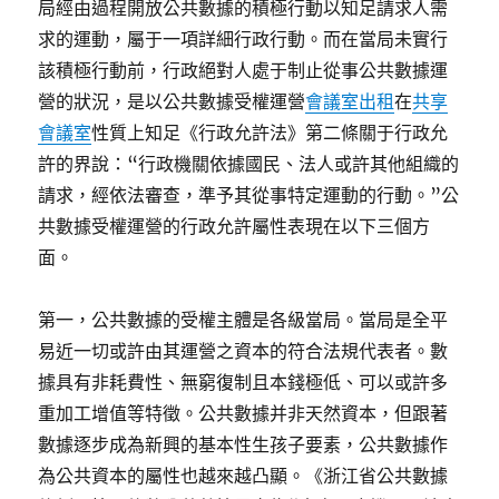
局經由過程開放公共數據的積極行動以知足請求人需
求的運動，屬于一項詳細行政行動。而在當局未實行
該積極行動前，行政絕對人處于制止從事公共數據運
營的狀況，是以公共數據受權運營
會議室出租
在
共享
會議室
性質上知足《行政允許法》第二條關于行政允
許的界說：“行政機關依據國民、法人或許其他組織的
請求，經依法審查，準予其從事特定運動的行動。”公
共數據受權運營的行政允許屬性表現在以下三個方
面。
第一，公共數據的受權主體是各級當局。當局是全平
易近一切或許由其運營之資本的符合法規代表者。數
據具有非耗費性、無窮復制且本錢極低、可以或許多
重加工增值等特徵。公共數據并非天然資本，但跟著
數據逐步成為新興的基本性生孩子要素，公共數據作
為公共資本的屬性也越來越凸顯。《浙江省公共數據