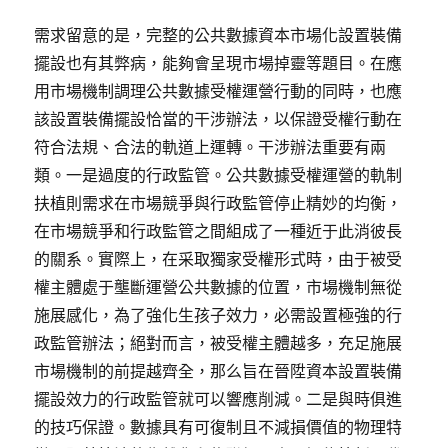
需求留意的是，完整的公共數據資本市場化設置裝備
擺設也有其弊病，能夠會呈現市場掉靈等題目。在應
用市場機制調理公共數據受權運營行動的同時，也應
該設置裝備擺設恰當的干涉辦法，以保證受權行動在
符合法規、合法的軌道上運轉。干涉辦法重要有兩
類。一是過度的行政監管。公共數據受權運營的軌制
扶植則需求在市場競爭與行政監管停止精妙的均衡，
在市場競爭和行政監管之間組成了一種近于此消彼長
的關系。實際上，在采取獨家受權形式時，由于被受
權主體處于壟斷運營公共數據的位置，市場機制無從
施展感化，為了強化生孩子效力，必需設置極強的行
政監管辦法；絕對而言，被受權主體越多，充足施展
市場機制的前提越齊全，那么旨在晉陞資本設置裝備
擺設效力的行政監管就可以響應削減。二是與時俱進
的技巧保證。數據具有可復制且不減損價值的物理特