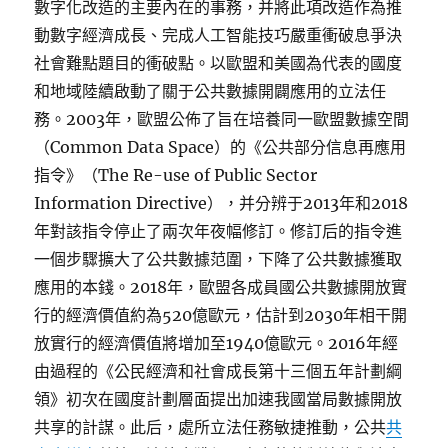
數字化改造的主要內在的事務，并將此項改造作為推
動數字經濟成長、完成人工智能技巧嚴重衝破息爭決
社會難點題目的衝破點。以歐盟和美國為代表的國度
和地域陸續啟動了關于公共數據開闢應用的立法任
務。2003年，歐盟公佈了旨在培養同一歐盟數據空間
（Common Data Space）的《公共部分信息再應用
指令》（The Re-use of Public Sector
Information Directive），并分辨于2013年和2018
年對該指令停止了兩次年夜幅修訂。修訂后的指令進
一個步驟擴大了公共數據范圍，下降了公共數據獲取
應用的本錢。2018年，歐盟各成員國公共數據開放實
行的經濟價值約為520億歐元，估計到2030年相干開
放實行的經濟價值將增加至1940億歐元。2016年經
由過程的《公民經濟和社會成長第十三個五年計劃綱
領》初次在國度計劃層面提出加速我國當局數據開放
共享的計謀。此后，處所立法任務敏捷推動，公共
共