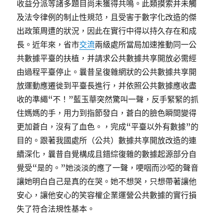
收益分派等諸多題目尚未獲得共鳴。此類摸索并未觸
及法令律例的制止性規范，且受害于數字化改造的傑
出政策周遭的狀況，因此在實行中得以持久存在和成
長。近年來，省市
交流
兩級處所當局加速推動同一公
共數據平臺的扶植，并請求公共數據共享開放必需經
由過程平臺停止。曩昔呈復雜網狀的公共數據共享開
放運動應遷徙到平臺長進行，并依照公共數據應收盡
收的準繩“不！”藍玉華突然驚叫一聲，反手緊緊的抓
住媽媽的手，用力到指節發白，蒼白的臉色瞬間變得
更加蒼白，沒有了血色。，完成“平臺以外有數據”的
目的。跟著我國處所（公共）數據共享開放改造的連
續深化，曩昔自覺構成且錯綜復雜的數據起源部分自
覺受“是的。”她淡淡的應了一聲，哽咽而沙啞的聲音
讓她明白自己是真的在哭。她不想哭，只想帶著讓他
安心，讓他安心的笑容權企業運營公共數據的實行損
失了符合法規性基本。