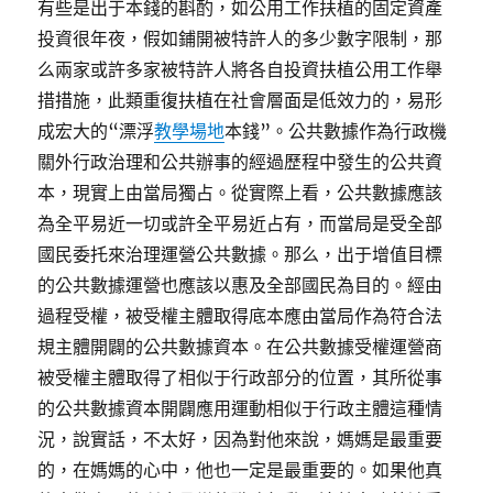
有些是出于本錢的斟酌，如公用工作扶植的固定資產
投資很年夜，假如鋪開被特許人的多少數字限制，那
么兩家或許多家被特許人將各自投資扶植公用工作舉
措措施，此類重復扶植在社會層面是低效力的，易形
成宏大的“漂浮
教學場地
本錢”。公共數據作為行政機
關外行政治理和公共辦事的經過歷程中發生的公共資
本，現實上由當局獨占。從實際上看，公共數據應該
為全平易近一切或許全平易近占有，而當局是受全部
國民委托來治理運營公共數據。那么，出于增值目標
的公共數據運營也應該以惠及全部國民為目的。經由
過程受權，被受權主體取得底本應由當局作為符合法
規主體開闢的公共數據資本。在公共數據受權運營商
被受權主體取得了相似于行政部分的位置，其所從事
的公共數據資本開闢應用運動相似于行政主體這種情
況，說實話，不太好，因為對他來說，媽媽是最重要
的，在媽媽的心中，他也一定是最重要的。如果他真