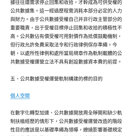
據往往還需求停止回集和收拾，才幹成為可供受權的
公共數據集。這一經過歷程需消耗本部分必定的人力
與財力。由于公共數據受權自己并非行政主管部分的
重要職責，出于受權目標停止回集和收拾的積極性不
高。公共數佔有償受權可用對價作為抵償鼓勵機制，
但行政允許免費采取法令和行政律例保存準繩。今
朝，以處所性律例和處所當局規章作為軌制載體的公
共數據受權運營立法不具有創設數據資本費的前提。
五、公共數據受權運營軌制構建的標的目的
個人空間
在數字化轉型加速、公共數據開放周全睜開和缺少軌
制扶植經歷的情形下，公共數據受權運營改造的階段
性目的應該是以基礎準繩為領導，繚繞影響基礎規定