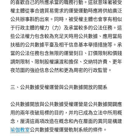
的喜歡自己的所應承當的職務行動。這就意味著被受
權主體從事合適貿易需求的運營運動時應將供給廣泛
公共辦事斟酌出來。同時，被受權主體也會享有相似
于行政主體的權力（力）及承當較多的公法任務。這
些公法權力包含較為充足天時用公共數據、應用當局
扶植的公共數據平臺及相干信息基本舉措措施等。承
當的公法任務包含無限的運營刻日、訂價限制和價錢
調劑限制、限制股權讓渡和擔保、交納特許費、更年
夜范圍的強迫信息公然和更為周密的行政監管。
三、公共數據受權運營與公共數據開放的關系
公共數據開放與公共數據受權運營是公共數據開闢應
用的兩年夜破局標的目的，并均已成為立法中所用概
念，厘清這兩項改造在概念和內在層面的異同是構建
瑜伽教室
公共數據受權運營軌制系統的條件。