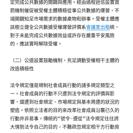
定完成公共數據的開闢與應用。經由過程迷信設置賞
罰機制催促被受權主體積極從事公共數據的運營，不
竭開闢知足市場需求的數據產物和辦事。受權主體應
該樹立健全公共數據受權運營評價系
會議室出租
統，
對于未能完成公共數據效益或許存在嚴重平安風險
的，應該實時解除受權。
（二）公道設置鼓勵機制，充足調動受權相干主體的
改造積極性
法令規定僅是規制社會成員行動的諸多規定類型之
一。社會成員的行動不只遭到法令規定的評價與影
響，還遭到社會規定、市場規定與基本周遭的狀況的
塑造。依照立法者的目的來改革社會成員沿襲已久的
行動并非易事。傳統的“號令-遵從”法令規定往往誇
大情勢法令自己的目的，不難疏忽規定相干方行動背