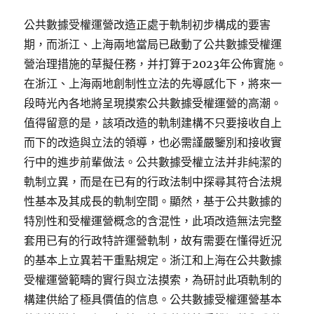
公共數據受權運營改造正處于軌制初步構成的要害
期，而浙江、上海兩地當局已啟動了公共數據受權運
營治理措施的草擬任務，并打算于2023年公佈實施。
在浙江、上海兩地創制性立法的先導感化下，將來一
段時光內各地將呈現摸索公共數據受權運營的高潮。
值得留意的是，該項改造的軌制建構不只要接收自上
而下的改造與立法的領導，也必需謹嚴鑒別和接收實
行中的進步前輩做法。公共數據受權立法并非純潔的
軌制立異，而是在已有的行政法制中探尋其符合法規
性基本及其成長的軌制空間。顯然，基于公共數據的
特別性和受權運營概念的含混性，此項改造無法完整
套用已有的行政特許運營軌制，故有需要在懂得近況
的基本上立異若干重點規定。浙江和上海在公共數據
受權運營範疇的實行與立法摸索，為研討此項軌制的
構建供給了極具價值的信息。公共數據受權運營基本