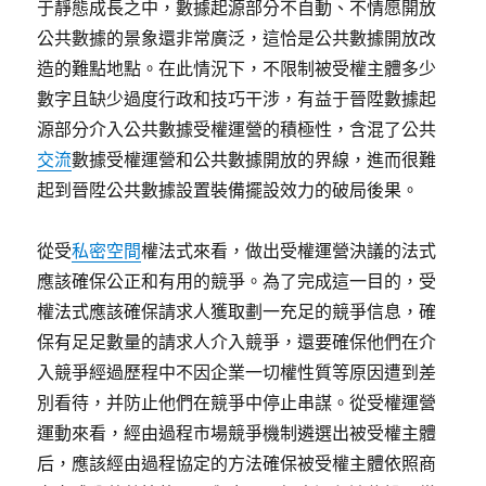
于靜態成長之中，數據起源部分不自動、不情愿開放
公共數據的景象還非常廣泛，這恰是公共數據開放改
造的難點地點。在此情況下，不限制被受權主體多少
數字且缺少過度行政和技巧干涉，有益于晉陞數據起
源部分介入公共數據受權運營的積極性，含混了公共
交流
數據受權運營和公共數據開放的界線，進而很難
起到晉陞公共數據設置裝備擺設效力的破局後果。
從受
私密空間
權法式來看，做出受權運營決議的法式
應該確保公正和有用的競爭。為了完成這一目的，受
權法式應該確保請求人獲取劃一充足的競爭信息，確
保有足足數量的請求人介入競爭，還要確保他們在介
入競爭經過歷程中不因企業一切權性質等原因遭到差
別看待，并防止他們在競爭中停止串謀。從受權運營
運動來看，經由過程市場競爭機制遴選出被受權主體
后，應該經由過程協定的方法確保被受權主體依照商