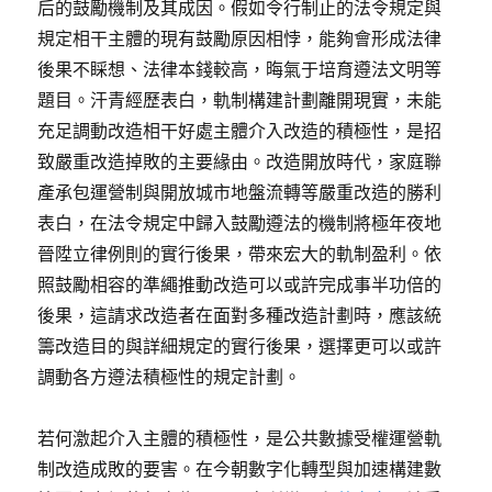
后的鼓勵機制及其成因。假如令行制止的法令規定與
規定相干主體的現有鼓勵原因相悖，能夠會形成法律
後果不睬想、法律本錢較高，晦氣于培育遵法文明等
題目。汗青經歷表白，軌制構建計劃離開現實，未能
充足調動改造相干好處主體介入改造的積極性，是招
致嚴重改造掉敗的主要緣由。改造開放時代，家庭聯
產承包運營制與開放城市地盤流轉等嚴重改造的勝利
表白，在法令規定中歸入鼓勵遵法的機制將極年夜地
晉陞立律例則的實行後果，帶來宏大的軌制盈利。依
照鼓勵相容的準繩推動改造可以或許完成事半功倍的
後果，這請求改造者在面對多種改造計劃時，應該統
籌改造目的與詳細規定的實行後果，選擇更可以或許
調動各方遵法積極性的規定計劃。
若何激起介入主體的積極性，是公共數據受權運營軌
制改造成敗的要害。在今朝數字化轉型與加速構建數