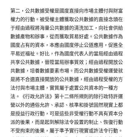
第二，公共數據受權是國度直接向市場主體付與財富
權力的行動。被受權主體獲取公共數據的直接念頭在
于經由過程將海量公共數據的清洗加工，向社會供給
數據產物和辦事，從而獲取貿易好處。公共數據作為
國度占有的資本，本應由國度停止公道應用，促進全
平易近福祉。好比，作為國度代表人的當局經由過程
共享公共數據，晉陞當局辦事質效；經由過程開放公
共數據，培養數據要素市場。而公共數據受權運營就
是將不合適直接開放的公共數據，經由過程受權的方
法付與市場主體，實質屬于處置公共資本的一種方
法。《行政允許法》第十二條所規則的除行政特許運
營以外的通俗允許、承認、核準和掛號固然現實上都
是授益行政行動，可是這些非受權行動不具有資本分
派的後果，而是起到解除法令設置的制止、恢復行動
不受拘束的後果，屬于準予實行現實或許法令行動。