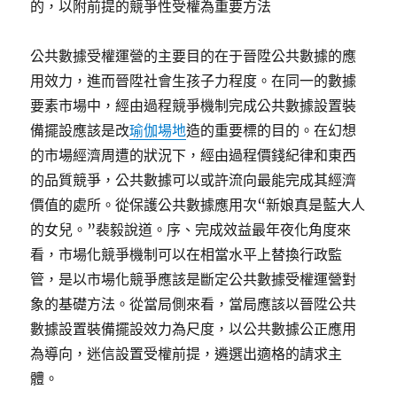
的，以附前提的競爭性受權為重要方法
公共數據受權運營的主要目的在于晉陞公共數據的應
用效力，進而晉陞社會生孩子力程度。在同一的數據
要素市場中，經由過程競爭機制完成公共數據設置裝
備擺設應該是改
瑜伽場地
造的重要標的目的。在幻想
的市場經濟周遭的狀況下，經由過程價錢紀律和東西
的品質競爭，公共數據可以或許流向最能完成其經濟
價值的處所。從保護公共數據應用次“新娘真是藍大人
的女兒。”裴毅說道。序、完成效益最年夜化角度來
看，市場化競爭機制可以在相當水平上替換行政監
管，是以市場化競爭應該是斷定公共數據受權運營對
象的基礎方法。從當局側來看，當局應該以晉陞公共
數據設置裝備擺設效力為尺度，以公共數據公正應用
為導向，迷信設置受權前提，遴選出適格的請求主
體。