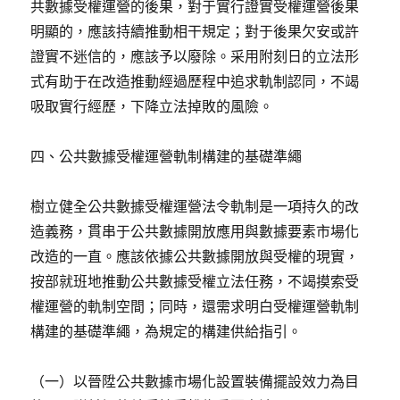
共數據受權運營的後果，對于實行證實受權運營後果
明顯的，應該持續推動相干規定；對于後果欠安或許
證實不迷信的，應該予以廢除。采用附刻日的立法形
式有助于在改造推動經過歷程中追求軌制認同，不竭
吸取實行經歷，下降立法掉敗的風險。
四、公共數據受權運營軌制構建的基礎準繩
樹立健全公共數據受權運營法令軌制是一項持久的改
造義務，貫串于公共數據開放應用與數據要素市場化
改造的一直。應該依據公共數據開放與受權的現實，
按部就班地推動公共數據受權立法任務，不竭摸索受
權運營的軌制空間；同時，還需求明白受權運營軌制
構建的基礎準繩，為規定的構建供給指引。
（一）以晉陞公共數據市場化設置裝備擺設效力為目