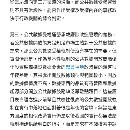
從當局流向第三方渠道的通順。而公共數據受權運營
則不具有常設性，能否作出受權及受權內在的事務取
決于行政機關的綜合判定。
第三，公共數據受權運營承載廢除改造窘境的義務。
若公共數據開放能充足知足市場主體對于公共數據的
需求，那么公共數據受權軌制便沒有存在的需要。但
實際情形是，作為基本性軌制的公共數據開放間隔優
化設置裝備擺設數據要素的
聚會場地
改造目的還有很
年夜差距，其裸露出開放數據類型與範圍較小、開放
的數據價值度不高、數據東西的品質有待晉陞和數據
起源部分開放公共數據鼓勵缺乏等難點題目。這些題
目表白理念進步前輩且共鳴性很高的公共數據開放軌
制在實行中落地也面對著很是年夜的窘境。無論是東
方國度的相似改造實行仍是以後我國的實行都無法給
軌制構建供給明白的指引，而是需求在不竭摸索中調