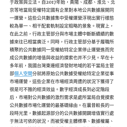
于政策與立法。自2017年始，貴陽、成都、淮北、北
京等地當局受權特定國有企業對本地公共數據展開同
一運營。這些公共數據集中受權運營浮現出實行樣態
較為單一、相干配套軌制設定粗略的景象。現實上，
在此之前，行政主管部分與市場主體中斷斷續續的數
據來往已相當廣泛。同時，行政主管部分基于履職所
積聚的公共數據同一受權給特定企業停止運營進而完
成公共數據的增值與收益的摸索也并不少見。早在十
多年前，我國台灣東邊經濟發財地域的若干當局主管
部
個人空間
分就將原始公共數據受權給特定企業從事
市場運營，這些企業在市場經濟周遭的狀況下獲得了
很是可不雅的經濟效益。數字經濟成長到必定階段
后，市場對公共數據的激烈需求是處所當局自覺摸索
公共數據市場化運營的最基礎緣由。在曩昔較長的一
段時光里，數據起源部分的公共數據開闢增值實行處
于無法可依的狀況，而被受權主體標準、數據權屬、