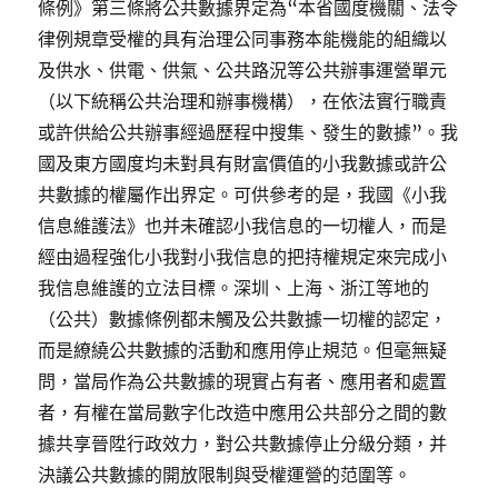
條例》第三條將公共數據界定為“本省國度機關、法令
律例規章受權的具有治理公同事務本能機能的組織以
及供水、供電、供氣、公共路況等公共辦事運營單元
（以下統稱公共治理和辦事機構），在依法實行職責
或許供給公共辦事經過歷程中搜集、發生的數據”。我
國及東方國度均未對具有財富價值的小我數據或許公
共數據的權屬作出界定。可供參考的是，我國《小我
信息維護法》也并未確認小我信息的一切權人，而是
經由過程強化小我對小我信息的把持權規定來完成小
我信息維護的立法目標。深圳、上海、浙江等地的
（公共）數據條例都未觸及公共數據一切權的認定，
而是繚繞公共數據的活動和應用停止規范。但毫無疑
問，當局作為公共數據的現實占有者、應用者和處置
者，有權在當局數字化改造中應用公共部分之間的數
據共享晉陞行政效力，對公共數據停止分級分類，并
決議公共數據的開放限制與受權運營的范圍等。