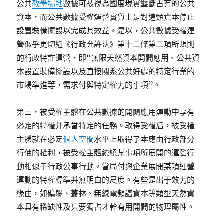
公共
教學場地
數據可被視為國度現實壟斷占有的公共
資本，而公共數據受權運營實質上是對這類資本停止
設置裝備擺設以完成其效益。是以，公共數據受權運
營似乎更切近《行政允許法》第十二條第二項所規則
的行政特許運營，即“無限天然資本開闢應用、公共資
本設置裝備擺設以及直接關系公共好處的特定行業的
市場準進等，需求付與特定權力的事項”。
第三，被受權主體在公共數據的開闢應用運動中享有
必定的特權并承當特定的任務。取得受權后，被受權
主體就在必定
個人空間
水平上取得了本應由行政部分
行使的權利，被受權主體繚繞某事項所展開的運營行
動相似于行政公事行動。當局付與企業展開某項運營
運動的特權標準并無明白的尺度。有些是出于效力的
緣由，如礦躲、叢林、無線電頻譜資本等類型天然資
本具有稀缺性及只要獨占才幹有用開闢的物理屬性。