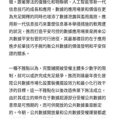
徵。跟著算法的復雜化和物聯網、人工智能等新一代
信息技巧的成長和應用，數據的應用場景和價值在更
為充足開釋的同時也增添了數據泄露與濫用風險。應
用新一代信息技巧來重塑信息基本舉措措施的軟周遭
的狀況，進而打造平安可控的數據應用場景是將來公
共數據平安包管的可行途徑，其最基礎目的在于應用
進步前輩技巧手腕均衡公共數據的價值發明和平安保
證的關系。
一種不雅點以為，完整鋪開被受權主體多少數字的限
制，就可以或許完成充足競爭，進而到達最年夜化晉
陞公共數據市場化設置裝備擺設效力和最小化行政干
涉的目標。這一不雅點在以後改造佈景下無法成立，
由於其成立的條件在于數據起源部分受權公共數據的
意愿是可預期的，而可供開放的公共數據量是斷定
的。今朝，公共數據開放量和公共數據受權運營都處