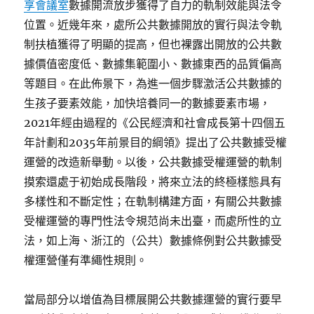
享會議室
數據開流放步獲得了自力的軌制效能與法令
位置。近幾年來，處所公共數據開放的實行與法令軌
制扶植獲得了明顯的提高，但也裸露出開放的公共數
據價值密度低、數據集範圍小、數據東西的品質偏高
等題目。在此佈景下，為進一個步驟激活公共數據的
生孩子要素效能，加快培養同一的數據要素市場，
2021年經由過程的《公民經濟和社會成長第十四個五
年計劃和2035年前景目的綱領》提出了公共數據受權
運營的改造新舉動。以後，公共數據受權運營的軌制
摸索還處于初始成長階段，將來立法的終極樣態具有
多樣性和不斷定性；在軌制構建方面，有關公共數據
受權運營的專門性法令規范尚未出臺，而處所性的立
法，如上海、浙江的（公共）數據條例對公共數據受
權運營僅有準繩性規則。
當局部分以增值為目標展開公共數據運營的實行要早