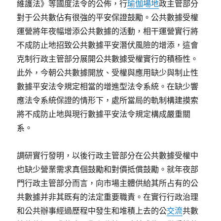
維護法》等國度法令的公佈，行
瑜伽場地
政主管部分
對于公共數佔有很強的平安保證鼓勵。公共數據受權
運營將年夜幅增添公共數據的活動，相干運營實行將
不成防止地招致公共數據平安潛伏風險的增添，這會
克制行政主管部分展開公共數據受權實行的積極性。
此外，今朝公共數據開放、受權與應用缺少與制止性
數據平安法令規定相當的增進型法令系統。在缺少響
應法令系統保證的情形下，處所當局的軌制構建摸索
將不成防止地與現行數據平安法令規定構成嚴重關
系。
調研實行發明，以後行政主管部分在公共數據受權中
也缺少營業需求真個鼓勵和對價抵償鼓勵。就年夜部
門行政主管部分而言，向市場主體供給其所占有的公
共數據并非其既有的法定重要職責。在實行行政治理
和公共辦事經過歷程中發生和堆積上去的公
交流
共數