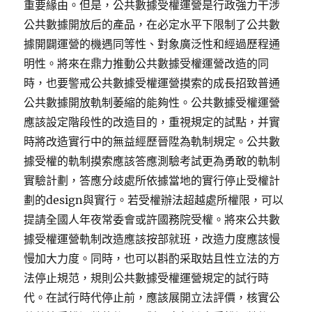
重要緣由。但是，公共數據受權運營是行政強力干涉
公共數據開放后的產品，在必定水平下限制了公共數
據開闢運營的機遇同等性、對象廣泛性和經過歷程通
明性。將來在鼎力推動公共數據受權運營改造的同
時，也要警戒公共數據受權運營摸索的成長招致普通
公共數據開放軌制萎縮的能夠性。公共數據受權運營
應該設定階段性的改造目的，重視規定的試點，并實
時將改造實行中的無益經歷晉陞為軌制規定。公共數
據受權的軌制摸索應該答應測驗考試更為勇敢的軌制
實驗計劃，答應分歧處所依據當地的實行停止受權計
劃的design與實行。若受權辦法超越處所權限，可以
提請全國人年夜常委會或許國務院受權。將來公共數
據受權運營軌制改造應該按部就班，改造力度應該慢
慢加大力度。同時，也可以斟酌采取姑且性立法的方
法停止規范，規則公共數據受權運營規定的試行時
代。在試行時代停止前，應該展開立法評價，核實公