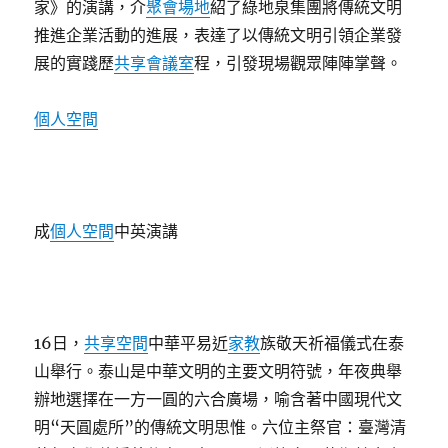
家》的演講，介
聚會場地
紹了綠地泉集團將傳統文明
推進企業活動的進展，表達了以傳統文明引領企業發
展的實踐歷
共享會議室
程，引發現場觀眾陣陣掌聲。
個人空間
成
個人空間
中英演講
16日，
共享空間
中華平易近
家教
族敬天祈福儀式在泰
山舉行。泰山是中華文明的主要文明符號，年夜典舉
辦地選擇在一方一圓的六合廣場，喻含著中國現代文
明“天圓處所”的傳統文明思惟。六位主祭官：臺灣清