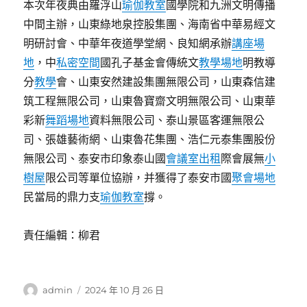
本次年夜典由羅浮山
瑜伽教室
國學院和九洲文明傳播
中間主辦，山東綠地泉控股集團、海南省中華易經文
明研討會、中華年夜道學堂網、良知網承辦
講座場
地
，中
私密空間
國孔子基金會傳統文
教學場地
明教導
分
教學
會、山東安然建設集團無限公司，山東森信建
筑工程無限公司，山東魯寶齋文明無限公司、山東華
彩新
舞蹈場地
資料無限公司、泰山景區客運無限公
司、張雄藝術網、山東魯花集團、浩仁元泰集團股份
無限公司、泰安市印象泰山國
會議室出租
際會展無
小
樹屋
限公司等單位協辦，并獲得了泰安市國
聚會場地
民當局的鼎力支
瑜伽教室
撐。
責任編輯：柳君
作
發
admin
2024 年 10 月 26 日
者
佈