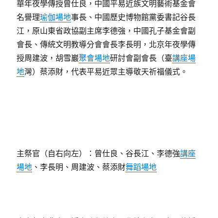
華年夜學傳授曾仕良，中國平易近族文明藝術基金會
名譽理
瑜伽場地
事長、中國歷史博物館黨委書記谷長
江，原山東省政協副主席李德強，中國孔子基金會副
會長、傳統文明教導分會會長李長明，北京年夜學傳
授周建波，胡雪巖
聚會場地
研討會副會長（臺
講座場
地
灣）蔡添財，代表平易近眾主導敬天祈福儀式。
主祭官（自右向左）：曾仕良、谷長江、李德強
講座
場地
、李長明、周建波、蔡添財
舞蹈場地