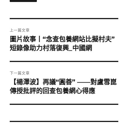
文
上一篇文章
章
圖片故事丨“念查包養網站比擬村夫”
上
一
短錄像助力村落復興_中國網
導
篇
覽
文
章:
下一篇文章
【楊澤波】再議“圓善” ——對盧雪崑
下
一
傳授批評的回查包養網心得應
篇
文
章: