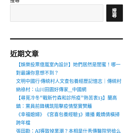
搜尋
搜
尋
近期文章
【娛樂投票億嵐室內設計】她們居然是閨蜜！哪一
對最讓你意想不到？
文明中國行·傳統村人文查包養經歷記憶志｜傳統村
納祿村：山川田園好傳家_中國網
【尋覓冷冬“戰新竹森和診所疫”熱苦衷13】蘭高
鎮：黨員前鋒構筑阻擊疫情堅實樊籬
《幸福媳婦》《宮喜包養經驗3》連播 戴嬌倩橫掃
跨年檔
張田勘：AI導致掉業潮？本相是什秀傳醫院勞檢么