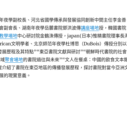
年夜學副校長、河北省國學傳承與發展協同創新中間主任李金善
會副會長、湖南年夜學岳麓書院鄧洪波傳
講座場地
授，韓國書院
教學場地
中心研討院金鶴洙傳授，japan(日本)惟精書院理事長
rican文明學者、北京師范年夜學杜博思（DuBois）傳授分別以
發展歷程及其特點”“東亞書院文獻與研討”“朝鮮時代書院的社會
視域
聚會場地
的書院過往與未來”“文人在餐桌：中國的飲食文本
度介紹了書院在東亞地區的傳播發展歷程，探討書院對當今亞洲
展的現實意義。