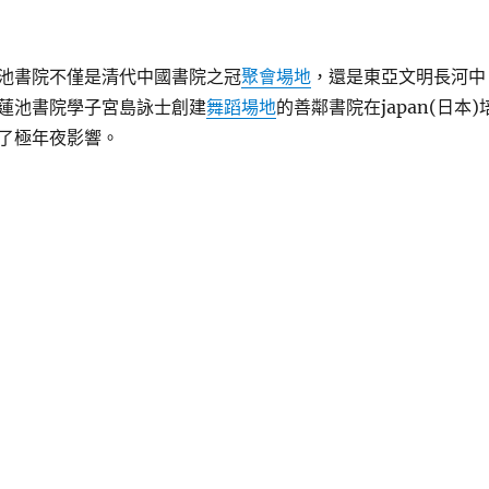
池書院不僅是清代中國書院之冠
聚會場地
，還是東亞文明長河中
蓮池書院學子宮島詠士創建
舞蹈場地
的善鄰書院在japan(日本)
了極年夜影響。