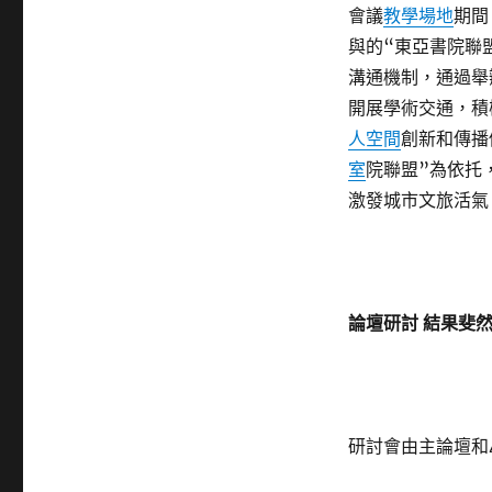
會議
教學場地
期間
與的“東亞書院聯
溝通機制，通過舉
開展學術交通，積
人空間
創新和傳播
室
院聯盟”為依托
激發城市文旅活氣
論壇研討 結果斐
研討會由主論壇和