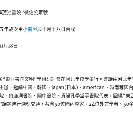
學蓮池書院”微信公眾號
五年歲次甲
小樹屋
辰十月十八日丙戌
1月18日
，首屆“東亞書院文明”學術研討會在河北年夜學舉行。會議由河北年
辦，邀請中國、韓國、japan(日本)、american、越南等國
院、白鹿洞書院、關中書院、貴陽孔學堂等書院代表，圍繞“東
”議題進行深刻交通，共有50位國內專家、24位外方學者、50