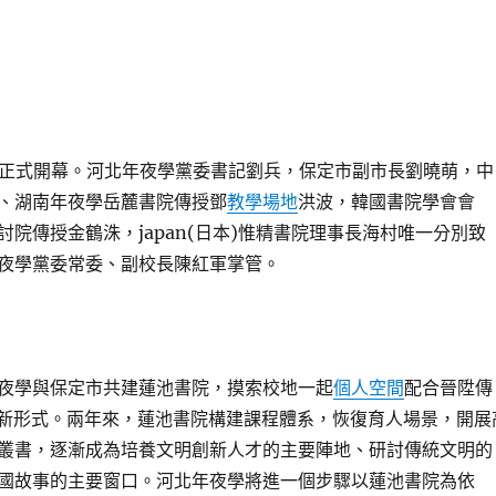
會正式開幕。河北年夜學黨委書記劉兵，保定市副市長劉曉萌，中
、湖南年夜學岳麓書院傳授鄧
教學場地
洪波，韓國書院學會會
討院傳授金鶴洙，japan(日本)惟精書院理事長海村唯一分別致
夜學黨委常委、副校長陳紅軍掌管。
夜學與保定市共建蓮池書院，摸索校地一起
個人空間
配合晉陞傳
價值新形式。兩年來，蓮池書院構建課程體系，恢復育人場景，開展
叢書，逐漸成為培養文明創新人才的主要陣地、研討傳統文明的
國故事的主要窗口。河北年夜學將進一個步驟以蓮池書院為依