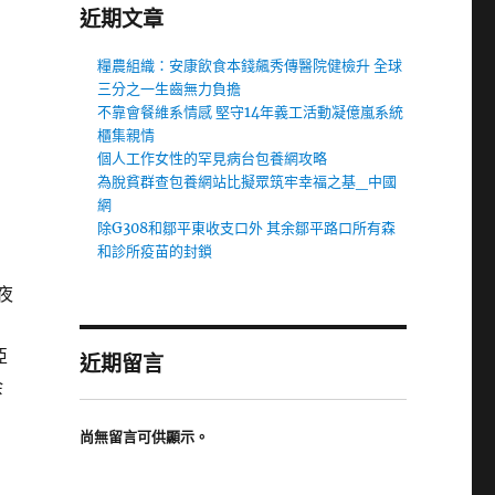
近期文章
糧農組織：安康飲食本錢飆秀傳醫院健檢升 全球
三分之一生齒無力負擔
不靠會餐維系情感 堅守14年義工活動凝億嵐系統
櫃集親情
個人工作女性的罕見病台包養網攻略
為脫貧群查包養網站比擬眾筑牢幸福之基_中國
網
除G308和鄒平東收支口外 其余鄒平路口所有森
和診所疫苗的封鎖
夜
內
亞
近期留言
余
尚無留言可供顯示。