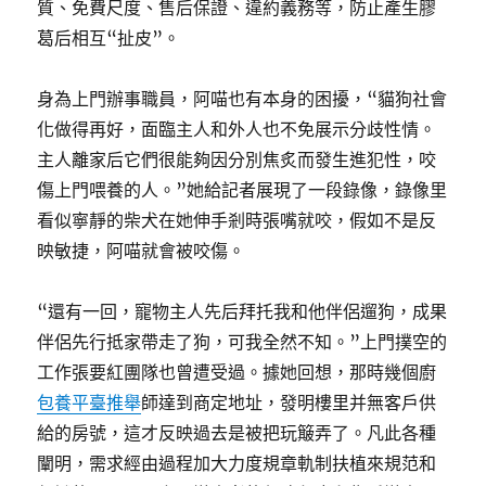
質、免費尺度、售后保證、違約義務等，防止產生膠
葛后相互“扯皮”。
身為上門辦事職員，阿喵也有本身的困擾，“貓狗社會
化做得再好，面臨主人和外人也不免展示分歧性情。
主人離家后它們很能夠因分別焦炙而發生進犯性，咬
傷上門喂養的人。”她給記者展現了一段錄像，錄像里
看似寧靜的柴犬在她伸手剎時張嘴就咬，假如不是反
映敏捷，阿喵就會被咬傷。
“還有一回，寵物主人先后拜托我和他伴侶遛狗，成果
伴侶先行抵家帶走了狗，可我全然不知。”上門撲空的
工作張要紅團隊也曾遭受過。據她回想，那時幾個廚
包養平臺推舉
師達到商定地址，發明樓里并無客戶供
給的房號，這才反映過去是被把玩簸弄了。凡此各種
闡明，需求經由過程加大力度規章軌制扶植來規范和