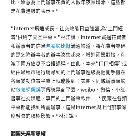
比，愿意為上門辦事花費的人數年夜幅增添，這些都
是花費進級的表示。”
“internet飛速成長、社交效能日益強盛,為‘上門經
濟’供給了交互平臺。”林江說，internet買通花費者
和辦事者的信息
包養網比擬
溝通渠道，將花費者零碎
的需乞降辦事者的辦事湊集起來，增進兩邊對接，削
減了兩方信息不合錯誤稱。由此，本來“口口相傳”或
經由過程市場行銷尋到的上門辦事進級為翻開手機在
各類變動位置平臺上就能搜到：美團、同城辦事類網
站
包養網價錢
等傳統電商平臺，weibo、微信、小紅
書等社交媒體，專門的上門辦事軟件……“民眾在各類
平臺都能找到所需辦事，這是internet與上門辦事深
度融會的積極影響。”林江說。
翻開失業新思緒