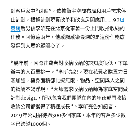
到客戶家中“踩點”，依據衡宇空間布局和用戶需求停
止計劃，根據計劃現實改革和改良房間應用……90
包
養網
后男孩李昕亮在北京從事著一份上門收拾收納的
任務。回憶這兩年，他感觸感染最深的是這份任務愈
發遭到大眾追蹤關心了。
“幾年前，國際花費者對收拾收納的認知度很低，下單
辦事的人百里挑一。”李昕亮說。現在花費者購置力日
漸加強，棲身面積卻比擬無限，物品、空間與人之間
的牴觸不竭浮現，“大師需求收拾收納師為家庭空間做
計劃design，所以包含我們團隊在內的年夜部門收拾
收納公司都獲得了積極成長”。李昕亮告知記者，
2019年公司招待過300多個家庭，本年的客戶多少數
字已跨越1000個。