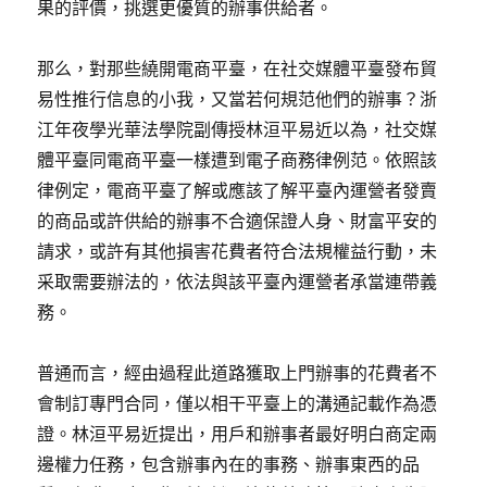
果的評價，挑選更優質的辦事供給者。
那么，對那些繞開電商平臺，在社交媒體平臺發布貿
易性推行信息的小我，又當若何規范他們的辦事？浙
江年夜學光華法學院副傳授林洹平易近以為，社交媒
體平臺同電商平臺一樣遭到電子商務律例范。依照該
律例定，電商平臺了解或應該了解平臺內運營者發賣
的商品或許供給的辦事不合適保證人身、財富平安的
請求，或許有其他損害花費者符合法規權益行動，未
采取需要辦法的，依法與該平臺內運營者承當連帶義
務。
普通而言，經由過程此道路獲取上門辦事的花費者不
會制訂專門合同，僅以相干平臺上的溝通記載作為憑
證。林洹平易近提出，用戶和辦事者最好明白商定兩
邊權力任務，包含辦事內在的事務、辦事東西的品