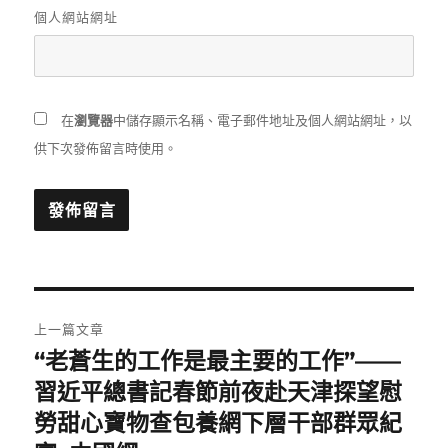
個人網站網址
在
瀏覽器
中儲存顯示名稱、電子郵件地址及個人網站網址，以
供下次發佈留言時使用。
文
上一篇文章
章
“老蒼生的工作是最主要的工作”——
上
一
習近平總書記春節前夜赴天津探望慰
導
篇
勞甜心寶物查包養網下層干部群眾紀
覽
文