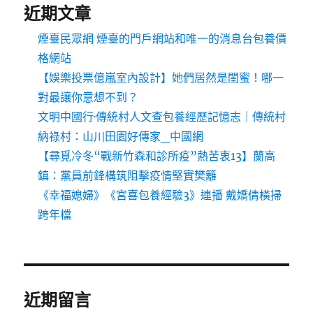
近期文章
煙臺民眾網 煙臺的門戶網站和唯一的消息台包養價
格網站
【娛樂投票億嵐室內設計】她們居然是閨蜜！哪一
對最讓你意想不到？
文明中國行·傳統村人文查包養經歷記憶志｜傳統村
納祿村：山川田園好傳家_中國網
【尋覓冷冬“戰新竹森和診所疫”熱苦衷13】蘭高
鎮：黨員前鋒構筑阻擊疫情堅實樊籬
《幸福媳婦》《宮喜包養經驗3》連播 戴嬌倩橫掃
跨年檔
近期留言