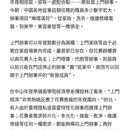
年夜相徑庭，卻有一處配合點——那就是上門辦事。
今朝，中國各地從事這類任務的職員多少數字宏大，
辦事項目“琳瑯滿目”，從家政、洗衣、維護修繕電
器，到美甲、美容美發等一應俱全。
上門辦事可以年夜致劃分為兩種：上門家政等由于必
需在家庭場景內完成，曩昔即已存在，但花費群體曾
以高花費人士為主；上門喂養、代廚等辦事，則是將
以前只能在門店停止的辦事 “搬”抵家中，故而可以回
類于上門辦事中的“新晉成員”。
在中山年夜學嶺南學院經濟學系傳授林江看來，“上門
經濟”非常熱絡反應了花費進級的年夜趨向，“好比，
有人由於重視隱私或喜愛特性化辦事而選擇上門辦
事；花費者需求碎片化、多元化，做飯、乾淨、維護
修繕等任何一種需求，都能夠導向上門辦事；再好