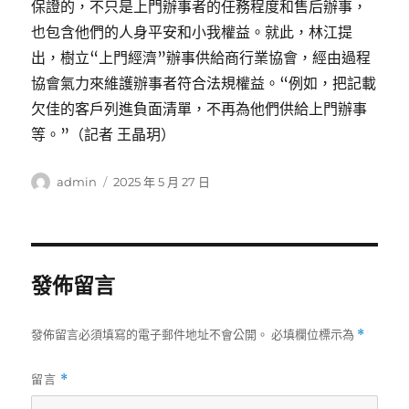
保證的，不只是上門辦事者的任務程度和售后辦事，
也包含他們的人身平安和小我權益。就此，林江提
出，樹立“上門經濟”辦事供給商行業協會，經由過程
協會氣力來維護辦事者符合法規權益。“例如，把記載
欠佳的客戶列進負面清單，不再為他們供給上門辦事
等。”（記者 王晶玥）
作
發
admin
2025 年 5 月 27 日
者
佈
日
期:
發佈留言
發佈留言必須填寫的電子郵件地址不會公開。
必填欄位標示為
*
留言
*