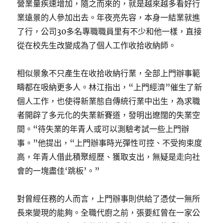
營業量疾速增加，隨之而來的，就是越來越多看好行
業遠景的人參加出去。年夜亮先容，本身一結業就進
了行，公司30多名專職職員里有不少和他一樣，直接
從在校先生改變成為了個人工作收拾收納師。
相似景象不只產生在收拾收納行業，全部上門辦事範
疇都在吸納更多人。林江指出，“上門經濟”催生了新
個人工作，也使得新業態自傳統行業中出生，為求職
者開辟了多元化的失業新賽道，發明出遼闊的失業空
間。“待失業的年青人或可以測驗考試一些上門辦
事。”他提出，“上門辦事時光彈性可控、不受拘束度
高，年青人借此積聚經歷、獲取支出，無疑是走向社
會的一塊盡佳‘跳板’。”
對曾經任務的人而言，上門辦事則供給了憑仗一無所
長來變現的能夠。全職代廚之前，張要紅曾在一家公