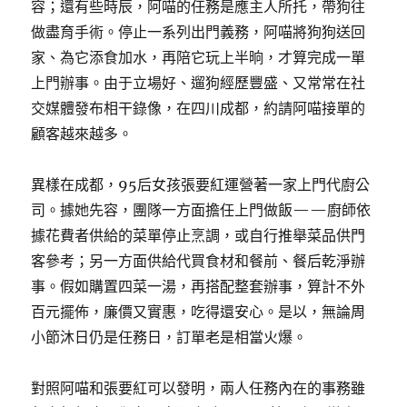
容；還有些時辰，阿喵的任務是應主人所托，帶狗往
做盡育手術。停止一系列出門義務，阿喵將狗狗送回
家、為它添食加水，再陪它玩上半晌，才算完成一單
上門辦事。由于立場好、遛狗經歷豐盛、又常常在社
交媒體發布相干錄像，在四川成都，約請阿喵接單的
顧客越來越多。
異樣在成都，95后女孩張要紅運營著一家上門代廚公
司。據她先容，團隊一方面擔任上門做飯——廚師依
據花費者供給的菜單停止烹調，或自行推舉菜品供門
客參考；另一方面供給代買食材和餐前、餐后乾淨辦
事。假如購置四菜一湯，再搭配整套辦事，算計不外
百元擺佈，廉價又實惠，吃得還安心。是以，無論周
小節沐日仍是任務日，訂單老是相當火爆。
對照阿喵和張要紅可以發明，兩人任務內在的事務雖