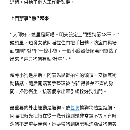
思緒，供給了個人工作新契機。
上門辦事“熱”起來
“大師好，這里是阿喵。明天設定上門遛狗第28單。”
鏡頭里，短發女孩阿喵握住門把手扭轉，防盜門與墻
面間剛“裂開”一條小縫，一個小腦殼便順著門縫鉆了
出來,“這只狗狗有點‘社牛’。”
領導小狗進屋后，阿喵先是輕拍它的頭頂、安撫其衝
動情感，隨后開端著手整理被“拆”得參差不齊的房
間，掃除衛生，接著便拿出牽引繩拴好狗出門。
最重要的外出運動是遛狗。依
包養
據狗狗體型鉅細，
阿喵把時光把持在從十幾分鐘到幾非常鐘不等。有時
遛狗不是重要義務，她要帶狗到店剪毛洗澡做狗狗美