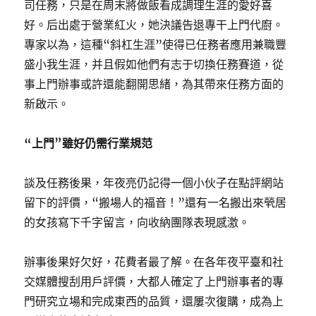
司任務，只是在周末將做飯看成調理生涯的愛好喜
好。后出處于營業紅火，她決議告退專干上門代廚。
專家以為，這種“斜杠生涯”使得已任務者應用兼職豐
盛小我生涯，并且假如他們有志于切換任務賽道，從
事上門辦事或許還能翻開思緒，為其帶來任務方面的
新啟示。
“上門”雖好仍需行業規范
談及任務後果，年夜亮仍記得一個小伙子在點評網站
留下的評價，“搬場人的福音！”還有一名搬出來煢居
的女孩寫下千字留言，向收納團隊表現感激。
辦事後果好欠好，花費者最了解。在各年夜平臺和社
交媒體搜刮用戶評價，大都人確定了上門辦事者的專
門研究立場和完成東西的品質，還屢次復購，成為上