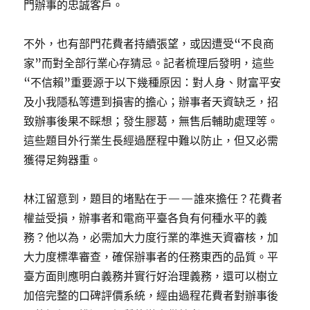
門辦事的忠誠客戶。
不外，也有部門花費者持續張望，或因遭受“不良商
家”而對全部行業心存猜忌。記者梳理后發明，這些
“不信賴”重要源于以下幾種原因：對人身、財富平安
及小我隱私等遭到損害的擔心；辦事者天資缺乏，招
致辦事後果不睬想；發生膠葛，無售后輔助處理等。
這些題目外行業生長經過歷程中難以防止，但又必需
獲得足夠器重。
林江留意到，題目的堵點在于——誰來擔任？花費者
權益受損，辦事者和電商平臺各負有何種水平的義
務？他以為，必需加大力度行業的準進天資審核，加
大力度標準審查，確保辦事者的任務東西的品質。平
臺方面則應明白義務并實行好治理義務，還可以樹立
加倍完整的口碑評價系統，經由過程花費者對辦事後