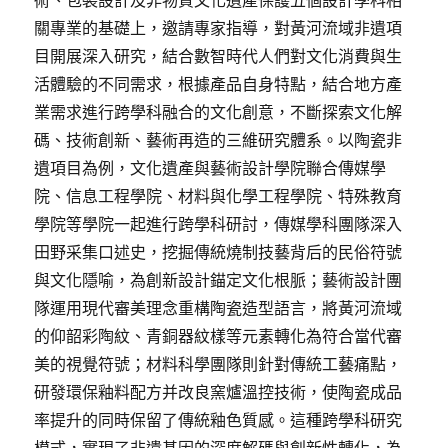
術、包裝設計及非物質文化遺產保護五個設計學科相
關專業的基礎上，邀請專家指導，對黃河流域非遺項
目開展深入研究，結合數智時代人們對文化消費與生
活體驗的不同需求，根據產品自身特點，結合地方產
業需求進行跨學科融合的文化創意，不斷探索文化解
碼、技術創新、藝術再造的三維研究體系。以陶瓷非
遺項目為例，文化遺產與藝術設計學院聯合傳媒學
院、信息工程學院、材料與化學工程學院、特殊教育
學院等學院一起進行跨學科研討，傳媒學科團隊深入
田野采集口述史，挖掘傳統燒制技藝背后的民俗符號
與文化隱喻，為創新設計錨定文化根脈；藝術設計團
隊運用現代審美理念重構陶瓷造型語言，將黃河流域
的仰韶彩陶紋、青銅器紋樣等元素轉化為符合當代審
美的視覺符號；材料科學團隊則針對傳統工藝痛點，
研發環保釉料配方并改良窯爐溫控技術，使陶瓷成品
率提升的同時保留了傳統釉色質感。這種跨學科研究