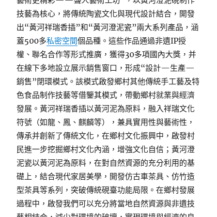
藝術更精彩——聾人藝術工坊”，以黃河澄泥硯制作
技藝為核心，將傳統陶瓷文化與現代設計結合，開發
出“黃河祥瑞香插”和“黃河澄泥瓷”兩大系列產品，涵
蓋500多
私密空間
個品種。這些作品通過非遺IP授
權、聯名合作等形式推廣，獲得30多項國內大獎，并
在線下多地設立展示銷售窗口，形成“設計—生產—
銷售”閉環模式。該模式啟發鄉村其他傳統手工藝及特
色食品制作技藝等借鑒其模式，帶動鄉村就業與經濟
發展。黃河祥瑞香插以黃河泥為原料，融入祥瑞文化
符號（如龍、鳳、麒麟等），兼具實用性與藝術性，
傳承并創新了傳統文化，在鄉村文化振興中，啟發村
民進一步挖掘鄉村文化內涵，增強文化自信；黃河澄
泥瓷以黃河泥為原料，在對自然資源的充分利用的基
礎上，結合現代家居美學，開發仿古車茶具、仿竹造
型茶具等系列，突破傳統硯臺功能局限。在鄉村發展
過程中，啟發我們可以充分將當地自然資源與非遺技