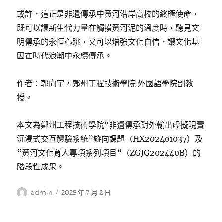
或許，這正是非遺傳承中黃河沿岸高校的終極使命，
既可以讓新生代力量在觸摸黃河泥的溫度時，聽見文
明傳承的永恒心跳，又可以增強文化自信，讓文化基
因在時代浪潮中永續傳承。
作者：郭向宇，鄭州工程技術學院 外國語學院副教
授。
本文為鄭州工程技術學院“非遺傳承對外輸出虛擬現實
沉浸式交互體驗系統”縱向課題（HX202401037）及
“黃河文化育人專項系列項目”（ZGJG202440B）的
階段性成果。
作
發
admin
2025 年 7 月 2 日
者
佈
日