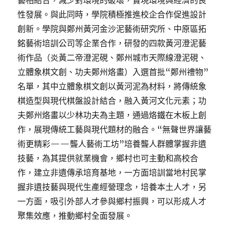
藝相結合，減少對環境的破壞，實現環境與經濟的良
性發展。與此同時，學院積極推進校企合作促進設計
創新。學院與鄭州黃河金沙泥藝術研究所、中原區拓
銘藝術培訓公司等企業合作，研發的四款黃河澄泥藝
術作品（炎黃二帝澄泥硯、鄭州城市天際線澄泥硯、
立體象棋文創、功夫鄭州烙畫）入選首批“鄭州禮物”
名單，其中立體象棋文創以黃河泥為材料，將傳統象
棋造型與現代棋盤設計結合，融入黃河文化元素；功
夫鄭州烙畫以少林功夫為主題，通過烙鐵在木板上創
作，展現傳統工藝與現代題材的融合。“無聲世界讓藝
術更精彩——聾人藝術工坊”培養聾人群體掌握非遺
技藝，為其提供就業機會，鄉村也可主動和高校合
作，建立非遺傳承培育基地，一方面培訓當地村民掌
握非遺技藝與現代生產經營理念，培養本土人才，另
一方面，吸引外部人才參與鄉村振興，可以形成人才
聚集效應，推動鄉村全面發展。