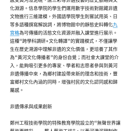
感受黃河澄泥硯、唐三彩等非遺技藝的歷史脈絡與文
化淵源。信息學院的學生們運用數字技術對館藏非遺
文物進行三維建模，外國語學院學生則嘗試用英、日
等多語種撰寫解說詞，將博物館中的靜態史料轉化
九
宮格
為可傳播的活態文化資源并融入課堂進行展示。
這種“跨學科調研+文化轉譯”的實踐模式，不僅讓學
生在歷史溯源中理解非遺的文化價值，更培養了其作
為“黃河文化傳播者”的身份自覺；而社會大課堂的介
入，能夠吸引更多的專家、學者和志愿者參與到黃河
非遺傳播中來，為鄉村建設帶來新的理念和技術，豐
富鄉村文化內涵的同時，增強村民的文化認同感和歸
屬感。
非遺傳承與成果創新
鄭州工程技術學院的特殊教育學院設立的“無聲世界讓