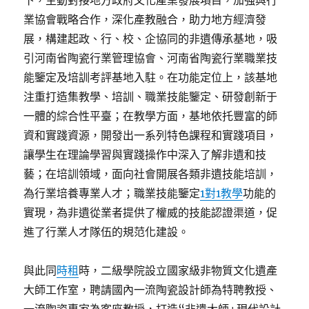
下，主動對接地方政府文化產業發展項目，加強與行
業協會戰略合作，深化產教融合，助力地方經濟發
展，構建起政、行、校、企協同的非遺傳承基地，吸
引河南省陶瓷行業管理協會、河南省陶瓷行業職業技
能鑒定及培訓考評基地入駐。在功能定位上，該基地
注重打造集教學、培訓、職業技能鑒定、研發創新于
一體的綜合性平臺；在教學方面，基地依托豐富的師
資和實踐資源，開發出一系列特色課程和實踐項目，
讓學生在理論學習與實踐操作中深入了解非遺和技
藝；在培訓領域，面向社會開展各類非遺技能培訓，
為行業培養專業人才；職業技能鑒定
1對1教學
功能的
實現，為非遺從業者提供了權威的技能認證渠道，促
進了行業人才隊伍的規范化建設。
與此同
時租
時，二級學院設立國家級非物質文化遺產
大師工作室，聘請國內一流陶瓷設計師為特聘教授、