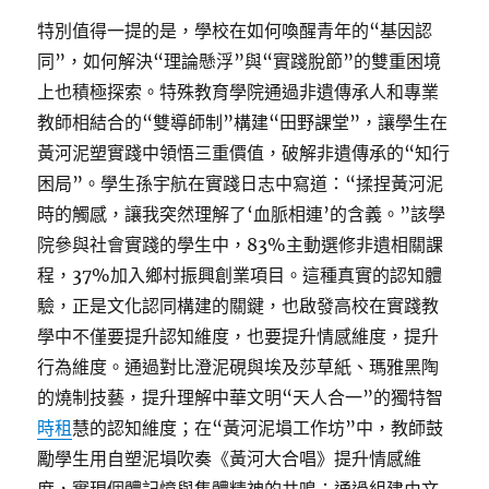
特別值得一提的是，學校在如何喚醒青年的“基因認
同”，如何解決“理論懸浮”與“實踐脫節”的雙重困境
上也積極探索。特殊教育學院通過非遺傳承人和專業
教師相結合的“雙導師制”構建“田野課堂”，讓學生在
黃河泥塑實踐中領悟三重價值，破解非遺傳承的“知行
困局”。學生孫宇航在實踐日志中寫道：“揉捏黃河泥
時的觸感，讓我突然理解了‘血脈相連’的含義。”該學
院參與社會實踐的學生中，83%主動選修非遺相關課
程，37%加入鄉村振興創業項目。這種真實的認知體
驗，正是文化認同構建的關鍵，也啟發高校在實踐教
學中不僅要提升認知維度，也要提升情感維度，提升
行為維度。通過對比澄泥硯與埃及莎草紙、瑪雅黑陶
的燒制技藝，提升理解中華文明“天人合一”的獨特智
時租
慧的認知維度；在“黃河泥塤工作坊”中，教師鼓
勵學生用自塑泥塤吹奏《黃河大合唱》提升情感維