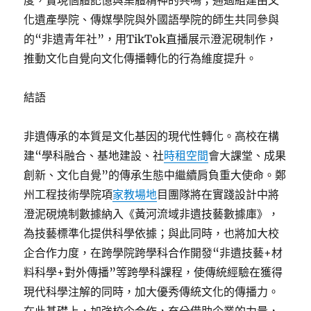
度，實現個體記憶與集體精神的共鳴；通過組建由文
化遺產學院、傳媒學院與外國語學院的師生共同參與
的“非遺青年社”，用TikTok直播展示澄泥硯制作，
推動文化自覺向文化傳播轉化的行為維度提升。
結語
非遺傳承的本質是文化基因的現代性轉化。高校在構
建“學科融合、基地建設、社
時租空間
會大課堂、成果
創新、文化自覺”的傳承生態中繼續肩負重大使命。鄭
州工程技術學院項
家教場地
目團隊將在實踐設計中將
澄泥硯燒制數據納入《黃河流域非遺技藝數據庫》，
為技藝標準化提供科學依據；與此同時，也將加大校
企合作力度，在跨學院跨學科合作開發“非遺技藝+材
料科學+對外傳播”等跨學科課程，使傳統經驗在獲得
現代科學注解的同時，加大優秀傳統文化的傳播力。