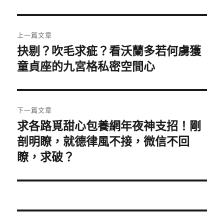
文
上一篇文章
章
抉剔？吹毛求疵？看沃蘭多若何虜獲
上
一
童貞座的九宮格私密空間心
導
篇
覽
文
章:
下一篇文章
求各路覓甜心包養網年夜神支招！剛
下
一
剖明瞭，就德律風不接，微信不回
篇
瞭，求破？
文
章: