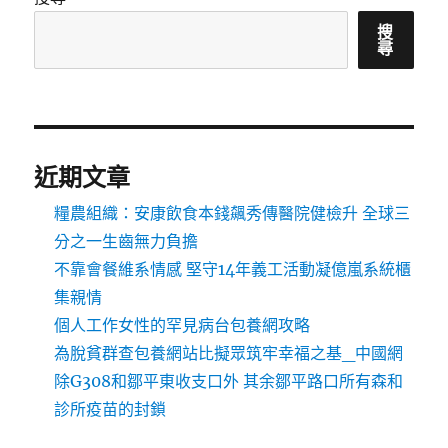
搜
尋
近期文章
糧農組織：安康飲食本錢飆秀傳醫院健檢升 全球三
分之一生齒無力負擔
不靠會餐維系情感 堅守14年義工活動凝億嵐系統櫃
集親情
個人工作女性的罕見病台包養網攻略
為脫貧群查包養網站比擬眾筑牢幸福之基_中國網
除G308和鄒平東收支口外 其余鄒平路口所有森和
診所疫苗的封鎖