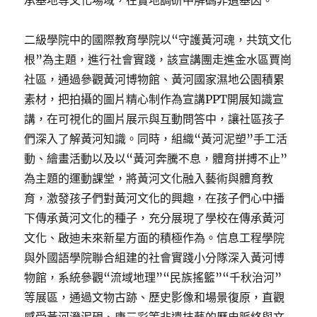
承基地等文化場域，在實地調研中解碼非遺基因。
二級學院中的國際教育學院以“守護黃河魂，共筑文化
根”為主題，進行社會實踐，該宣講團走進金水區賈崗
社區，通過參觀黃河博物館、黃河國家濕地公園積累
素材，把拍攝的圖片精心制作為宣講PPT開展知識宣
講，在可視化的圖片展示與互動問答中，讓社區孩子
們深入了解黃河知識。同時，組織“黃河泥塑”手工活
動、繪畫活動以及以“黃河奔騰不息，體育拼搏不止”
為主題的運動課堂，將黃河文化融入藝術與體育教
育，激發孩子們對黃河文化的興趣，在孩子們心中播
下傳承黃河文化的種子，充分展現了學校在傳承黃河
文化、啟迪未來新星方面的積極作為。信息工程學院
與外國語學院聯合組建的社會實踐小分隊深入黃河博
物館，系統參觀“流域地理”“民族搖籃”“千秋治河”
等展區，通過文物古跡、歷史影像和場景復原，直觀