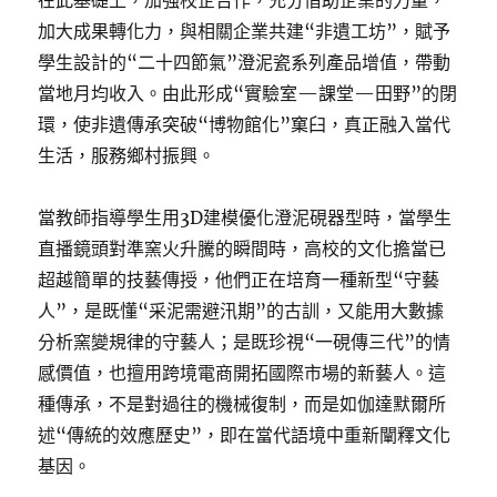
在此基礎上，加強校企合作，充分借助企業的力量，
加大成果轉化力，與相關企業共建“非遺工坊”，賦予
學生設計的“二十四節氣”澄泥瓷系列產品增值，帶動
當地月均收入。由此形成“實驗室—課堂—田野”的閉
環，使非遺傳承突破“博物館化”窠臼，真正融入當代
生活，服務鄉村振興。
當教師指導學生用3D建模優化澄泥硯器型時，當學生
直播鏡頭對準窯火升騰的瞬間時，高校的文化擔當已
超越簡單的技藝傳授，他們正在培育一種新型“守藝
人”，是既懂“采泥需避汛期”的古訓，又能用大數據
分析窯變規律的守藝人；是既珍視“一硯傳三代”的情
感價值，也擅用跨境電商開拓國際市場的新藝人。這
種傳承，不是對過往的機械復制，而是如伽達默爾所
述“傳統的效應歷史”，即在當代語境中重新闡釋文化
基因。