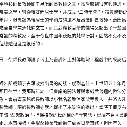
平地杉師長教師關于呂澂師長教師之文，讀后感到很有興趣思。
唯識之學，曾從韓安靜居士學，并成立“三時學會”，該會運動
年月。但愚認為韓居士的學術成績還不及呂澂師長教師，蓋因呂
吃苦自學兼通梵躲玄言，而其對釋教哲學的懂得又超出了一些國
常識的釋教家。至于今世中國年夜陸的梵學研討，固然不克不及
但總體程度是很低的。
月20日，徐師長教師讀了《上海書評》上對傅璇琮、程毅中的采訪后
評》所載關于古籍收拾出書的訪談，感到甚佳。上世紀五十年月
都已往世。我那時年幼，但會議的開法等與束縛后普通的做法分
象。會前齊燕銘師長教師以小我名義致信家父等數人，并派人赴
長教師；陳師長教師亦就地提出了本質性的提出。當時正值反右
不講“凸起政治”、“保持對的標的目的”等套話，實屬不易。會
組之處事機構，金燦然師長教師擔任處置日常事務。但因年久，