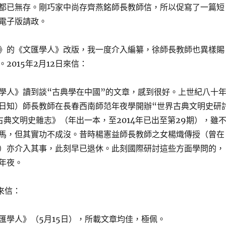
都已無存。剛巧家中尚存齊燕銘師長教師信，所以促寫了一篇短
電子版請政。
》的《文匯學人》改版，我一度介入編纂，徐師長教師也異樣賜
2015年2月12日來信：
學人》讀到談“古典學在中國”的文章，感到很好。上世紀八十
日知）師長教師在長春西南師范年夜學開辦“世界古典文明史研
古典文明史雜志》（年出一本，至2014年已出至第29期），雖
馬，但其實功不成沒。昔時楊憲益師長教師之女楊熾傳授（曾在
）亦介入其事，此刻早已退休。此刻國際研討這些方面學問的，
年夜。
來信：
匯學人》（5月15日），所載文章均佳，極佩。