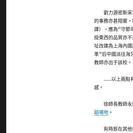
劉力源密斯采
的事務亦甚翔實，唯第
譯），應為“守節
授東西的品質亦不
址改建為上海內國
革”后中國派往海
教師亦出于該校。
……以上兩點
感。
徐師長教師永
蹈場地
。
有時辰在其他