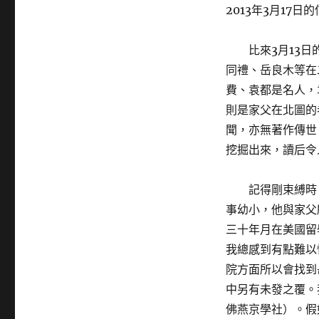
2013年3月17日
比來3月13
同禮、岳良木等在
費、袁都是名人，
則是家父在北圖的
聞，亦無著作傳世
挖掘出來，讀后令
記得剛束縛時
事幼小，他與家父
三十年月在美國留
我總感到有點難以
院方面所以會找到
中另有未發之覆。
佛燕京學社）。假