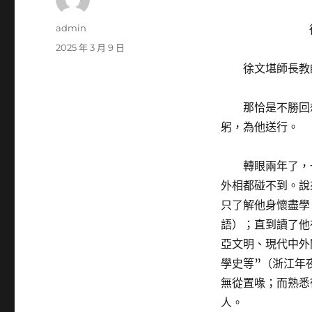
作
admin
者
發
2025 年 3 月 9 日
佈
徐文堪師長教
日
期:
那恰是不勝回
躬，為他送行。
轉眼兩年了，
外相都碰不到。說
只了解他身懷盡學
語）；直到讀了他
亞文明、現代中外
學史等”（浙江年
無從置喙；而熟悉
人。