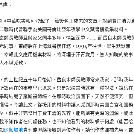
的信說：
日的《中華唸書報》登載了一篇簽名王成志的文章，說到費正清與
二戰時代曾聯手為美國哥倫比亞年夜學中文藏書樓彙集材料。
袁師長教師且與家父同事多年，情誼深摯。……而岳良木師長教
老同事，束縛后在上海藏書樓任務，1994年往世，畢生默默無
。幸賴此文應用檔案材料，將深埋于汗青歲月、無人知曉的故事
人不堪感歎。
，約上世紀五十年月後期，岳良木師長教師常來我家。那時我年
所談內在的事務早已遺忘。只是記適當時就有一種說法，說岳在
學時結識了羅斯福總統。在那時政治氛圍下，天然不便深究，但
懂得。今讀此文，從援用的材料中讓人感到那時美國白宮和國務
岳，似并非完整出于費正清的先容，能夠還有更深的淵源，或此
我不知作者在何處任務，也不知他看到的材料躲于何處（能否哈
如
瑜伽場地
貴刊能聯絡接觸到這位作者，請他作些彌補先容，或