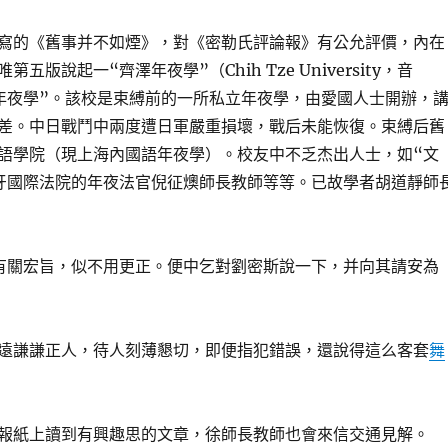
寫的《舊事并不如煙》，對《密勒氏評論報》有公允評價，內在
五版說起一“齊澤年夜學”（Chih Tze University，音
年夜學”。該校是束縛前的一所私立年夜學，由愛國人士開辦，
差。中日戰鬥中兩度遭日軍嚴重損壞，戰后未能恢復。束縛后舊
語學院（現上海內國語年夜學）。校友中不乏杰出人士，如“文
牙國際法院的年夜法官倪征燠師長教師等等。已故學者胡道靜師
有關宏旨，似不用更正。便中乞對劉密斯說一下，并向其請安為
遠謙謙正人，待人刻薄懇切，即便指犯錯誤，還說得這么客套
舞
報紙上讀到有興趣思的文章，徐師長教師也會來信交通見解。