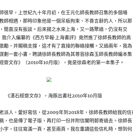
師很早，上世紀九十年月初，在王元化師長教師召集的多個場
教師相遇，那時印象他是一個呆板拘束、不善言辭的人，所以那
，簡直沒有扳談。后來揚之水來上海，又一路聚過，仍沒有交
年，我介入編纂的《西方早報·上海書評》竟然進了徐師長教師的高
激勵，并賜稿支撐，這才有了直接的聯絡接觸。又過兩年，我為
謀劃一套小書，聘請徐師長教師為其尊翁徐森玉師長教師編本集
經齋文存》（2010年10月版），竟是徐森老的第一本集子。
《漢石經齋文存》，海豚出書社2010年10月版
老派人，愛好寫信，從2009年到2018年，徐師長教師給我的信
稿，也是傳了電子版，再打印一份并附信闡明郵寄過去。徐師長
小字，往往寫滿一頁，甚至兩頁。我在重讀這些信札時，想到何