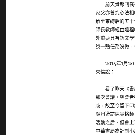
前天貴報刊載
家父亦曾究心法相
續至束縛后的五十
師長教師經由過程
外重要具有語文學
說一點任務沒做，
2014年1
來信說：
看了昨天《書
那次會議，與會者
歧，故至今留下印
廣州造訪陳寅恪師
活動之后，但會上
中華書局為計劃小