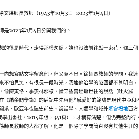
徐文堪師長教師（1943年10月3日-2023年1月4日）
師是2023年1月4日分開我們的。
想的很是時代，走得那樣匆促，誰也沒法前往獻一束花、鞠三個
一向想寫點文字留念他，但又寫不出。徐師長教師的學問，我連
來不怕見笑，有很長一段時光，我連他治學的范圍都不甚明白，
，像陳寅恪、季羨林那樣，懂某些曾經逝世往的說話（吐火羅
在《編余問學錄》的后記中先容他“感愛好的範疇是現代中亞和
關系、歐亞年夜陸史前史、說話學、人類學和域外
聚會場地
西方
夜學出書社，2014年版，341頁），才稍有清楚，但仍完整內行
徐師長教師的人都了解，他是一個除了學問簡直沒有其他生涯的