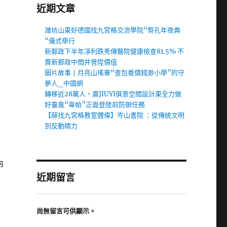
近期文章
濰坊山東好德國找九宮格交流學院“祭孔年夜典
“儀式舉行
新郵政下半年凈利跌秀傳醫院健康檢查81.5% 不
賣新郵政中間并晉陞價值
圖片故事丨月亮山瑤寨“查包養價錢渺小學”的守
夢人_中國網
轉移近28萬人，廣JIUYI俱意空間設計東全力做
好臺風“韋帕”正面登陸前防御任務
【薛找九宮格教室體偉】岑山書院 ：從傳統文明
到反動精力
內
近期留言
，
尚無留言可供顯示。