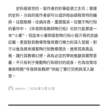
史料是逝世的，寫作者的妙筆能使之生花；異樣
的史料，分歧的寫作者卻可以或許經由過程奇特的編
排，往粗取精，往偽存真，重塑風采。在關于陶行知
的著作中，《年夜師長教師陶行知》也許只能算是一
本“小書”，但這本小書倒是對陶行知小我汗青的忠誠
記載，更是對其教導思惟與實行精力的深入發掘，對
于以後及將來摸索陶行知教導理念、進修其高貴品
格、踐行其教導幻想，具有必定的學術進獻與實際意
義，不只有利于推動陶行知研討的成長，也為培育培
養新時期“年夜師長教師”供給了實行范例與深入啟
發。
作
發
admin
2025 年 3 月 21 日
者
佈
日
期: