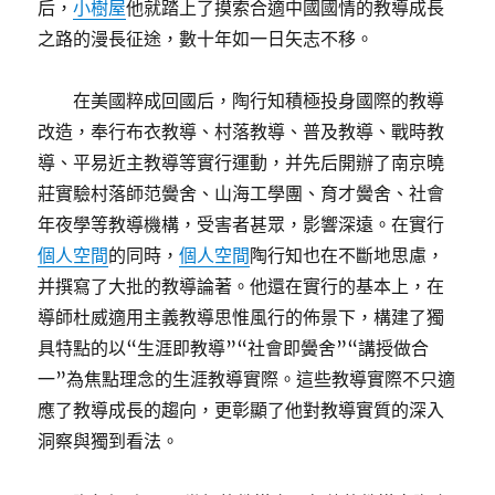
后，
小樹屋
他就踏上了摸索合適中國國情的教導成長
之路的漫長征途，數十年如一日矢志不移。
在美國粹成回國后，陶行知積極投身國際的教導
改造，奉行布衣教導、村落教導、普及教導、戰時教
導、平易近主教導等實行運動，并先后開辦了南京曉
莊實驗村落師范黌舍、山海工學團、育才黌舍、社會
年夜學等教導機構，受害者甚眾，影響深遠。在實行
個人空間
的同時，
個人空間
陶行知也在不斷地思慮，
并撰寫了大批的教導論著。他還在實行的基本上，在
導師杜威適用主義教導思惟風行的佈景下，構建了獨
具特點的以“生涯即教導”“社會即黌舍”“講授做合
一”為焦點理念的生涯教導實際。這些教導實際不只適
應了教導成長的趨向，更彰顯了他對教導實質的深入
洞察與獨到看法。