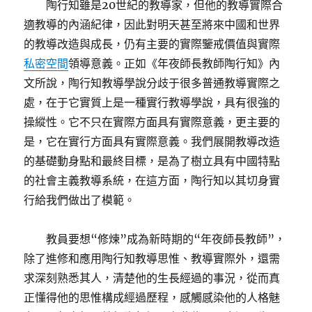
陶行知雖是20世紀的教導家，但他的教導實際合
適教導的內涵紀律，因此對明天甚至將來中國和世界
的教導改造與成長，仍有主要的實際鑒戒價值與實際
私密空間
領導意義。正如《年夜師長教師陶行知》內
文所說，陶行知教導學說分歧于很多普通教導實際之
處，在于它實質上是一種實行教導學說，具有很強的
操縱性。它不只在實際方面具有實際意義，更主要的
是，它在實行方面具有實際意義。我們展開教導改造
的基礎動身點和最終目標，是為了樹立具有中國特點
的社會主義教導系統，在這方面，陶行知以其切身實
行給我們做出了模範。
教員要想“修煉”成為新時期的“年夜師長教師”，
除了進修和應用陶行知教導思惟、教導實際外，還需
求深刻熟悉其人，清楚他的生長經過的事況，從而真
正懂得他的思惟構成經過歷程，感觸感染他的人格魅