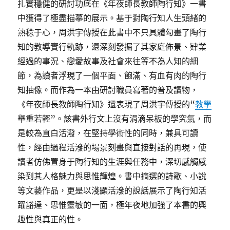
扎實穩健的研討功底在《年夜師長教師陶行知》一書
中獲得了極盡描摹的展示。基于對陶行知人生頭緒的
熟稔于心，周洪宇傳授在此書中不只具體勾畫了陶行
知的教導實行軌跡，還深刻發掘了其家庭佈景、肄業
經過的事況、戀愛故事及社會來往等不為人知的細
節，為讀者浮現了一個平面、飽滿、有血有肉的陶行
知抽像。而作為一本由研討職員寫著的普及讀物，
《年夜師長教師陶行知》還表現了周洪宇傳授的“
教學
舉重若輕”。該書外行文上沒有涓滴呆板的學究氣，而
是較為直白活潑，在堅持學術性的同時，兼具可讀
性，經由過程活潑的場景刻畫與直接對話的再現，使
讀者仿佛置身于陶行知的生涯與任務中，深切感觸感
染到其人格魅力與思惟輝煌。書中摘選的詩歌、小說
等文藝作品，更是以淺顯活潑的說話展示了陶行知活
躍豁達、思惟靈敏的一面，極年夜地加強了本書的興
趣性與真正的性。