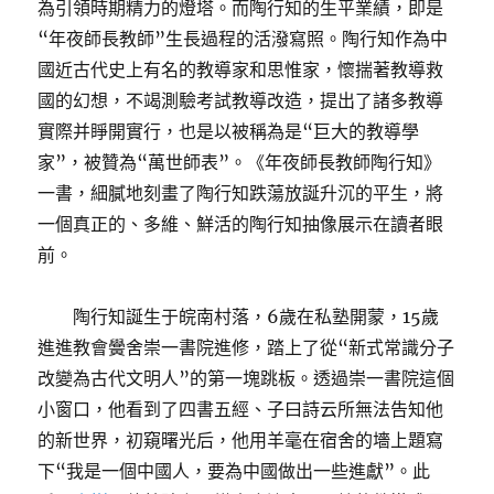
為引領時期精力的燈塔。而陶行知的生平業績，即是
“年夜師長教師”生長過程的活潑寫照。陶行知作為中
國近古代史上有名的教導家和思惟家，懷揣著教導救
國的幻想，不竭測驗考試教導改造，提出了諸多教導
實際并睜開實行，也是以被稱為是“巨大的教導學
家”，被贊為“萬世師表”。《年夜師長教師陶行知》
一書，細膩地刻畫了陶行知跌蕩放誕升沉的平生，將
一個真正的、多維、鮮活的陶行知抽像展示在讀者眼
前。
陶行知誕生于皖南村落，6歲在私塾開蒙，15歲
進進教會黌舍崇一書院進修，踏上了從“新式常識分子
改變為古代文明人”的第一塊跳板。透過崇一書院這個
小窗口，他看到了四書五經、子曰詩云所無法告知他
的新世界，初窺曙光后，他用羊毫在宿舍的墻上題寫
下“我是一個中國人，要為中國做出一些進獻”。此