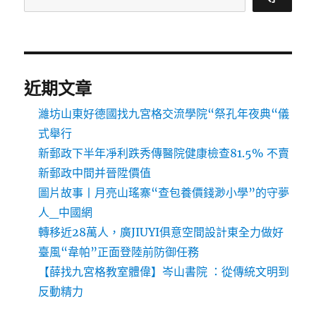
近期文章
濰坊山東好德國找九宮格交流學院“祭孔年夜典“儀
式舉行
新郵政下半年凈利跌秀傳醫院健康檢查81.5% 不賣
新郵政中間并晉陞價值
圖片故事丨月亮山瑤寨“查包養價錢渺小學”的守夢
人_中國網
轉移近28萬人，廣JIUYI俱意空間設計東全力做好
臺風“韋帕”正面登陸前防御任務
【薛找九宮格教室體偉】岑山書院 ：從傳統文明到
反動精力