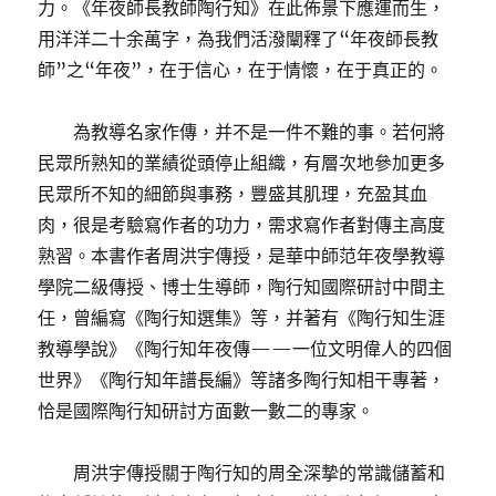
力。《年夜師長教師陶行知》在此佈景下應運而生，
用洋洋二十余萬字，為我們活潑闡釋了“年夜師長教
師”之“年夜”，在于信心，在于情懷，在于真正的。
為教導名家作傳，并不是一件不難的事。若何將
民眾所熟知的業績從頭停止組織，有層次地參加更多
民眾所不知的細節與事務，豐盛其肌理，充盈其血
肉，很是考驗寫作者的功力，需求寫作者對傳主高度
熟習。本書作者周洪宇傳授，是華中師范年夜學教導
學院二級傳授、博士生導師，陶行知國際研討中間主
任，曾編寫《陶行知選集》等，并著有《陶行知生涯
教導學說》《陶行知年夜傳——一位文明偉人的四個
世界》《陶行知年譜長編》等諸多陶行知相干專著，
恰是國際陶行知研討方面數一數二的專家。
周洪宇傳授關于陶行知的周全深摯的常識儲蓄和