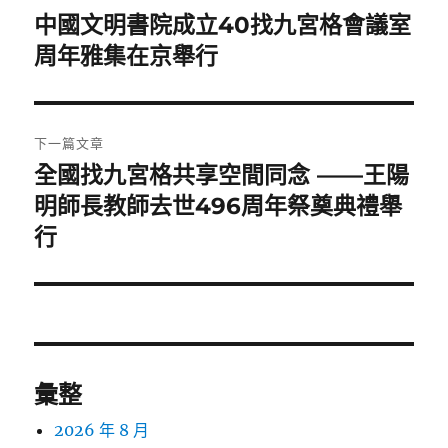
章
中國文明書院成立40找九宮格會議室
上
一
周年雅集在京舉行
導
篇
覽
文
章:
下一篇文章
全國找九宮格共享空間同念 ——王陽
下
一
明師長教師去世496周年祭奠典禮舉
篇
行
文
章:
彙整
2026 年 8 月