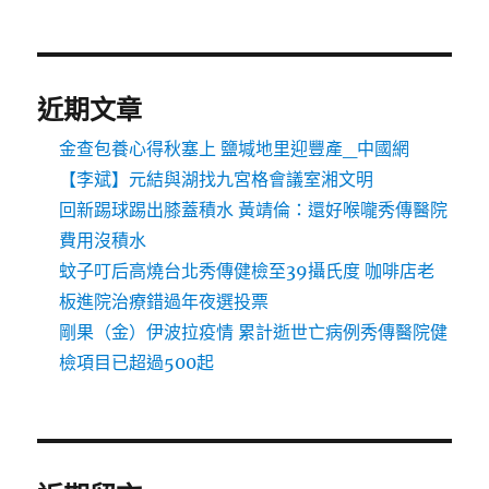
近期文章
金查包養心得秋塞上 鹽堿地里迎豐產_中國網
【李斌】元結與湖找九宮格會議室湘文明
回新踢球踢出膝蓋積水 黃靖倫：還好喉嚨秀傳醫院
費用沒積水
蚊子叮后高燒台北秀傳健檢至39攝氏度 咖啡店老
板進院治療錯過年夜選投票
剛果（金）伊波拉疫情 累計逝世亡病例秀傳醫院健
檢項目已超過500起