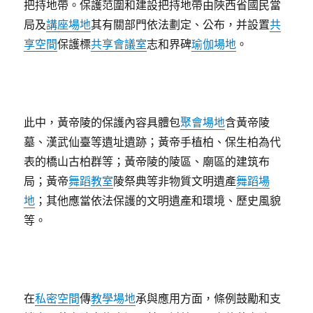
把持地帶。保護范圍和建設把持地帶由陜西省國民當
局及
講座場地
其有關部門依法劃定、公布，并設置
共
享空間
保護標
共享會議室
志和界碑
瑜伽場地
。
此中，黃帝陵的保護內容具體包
聚會場地
含黃帝陵
墓、漢武仙臺等遺址遺跡；黃帝手植柏、保生柏為代
表的橋山古柏群等；黃帝陵的陵區、廟區的建筑布
局；黃帝
舞蹈教室
陵祭典等非物質文明遺產
舞蹈場
地
；其他應當依法保護的文明遺產和環境、歷史風貌
等。
在
私密空間
傳
教學場地
承與應用方面，條例鼓勵和支