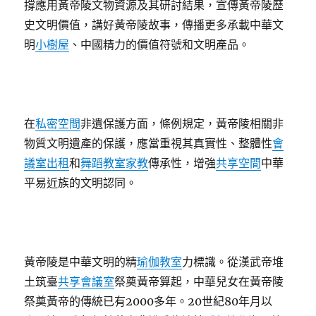
撐應用黃帝陵文物資源及其研討結果，宣傳黃帝陵歷
史文明價值，講好黃帝陵故事，傳播更多承載中華文
明
小樹屋
、中國精力的價值符號和文明產品。
在
私密空間
非遺保護方面，條例規定，黃帝陵相關非
物質文明遺產的保護，應當重視其真實性、整體性
會
議室出租
和
舞蹈教室
家教
傳承性，增強
共享空間
中華
平易近族的文明認同。
黃帝陵是中華文明的精
瑜伽教室
力標識。從漢武帝堆
土筑臺
共享會議室
祭奠黃帝算起，中華兒女在黃帝陵
祭奠黃帝的傳統已有2000多年。20世紀80年月以