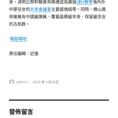
來，清明公祭軒轅黃帝典禮成為連接
1對1教學
海內外
中華兒女的
共享會議室
主要感情紐帶。同時，橋山黃
帝陵擁有中國最陳舊、覆蓋面積最年夜、保留最完全
的古柏群。
舞蹈場地
責任編輯：近復
作
發
admin
2025 年 3 月 8 日
者
佈
日
期:
發佈留言