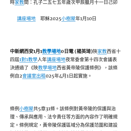
時
家教
間：孔子二五七五年歲次甲辰臘月十一日己卯
講座場地
耶穌2025
小樹屋
年1月10日
中新網西安1月1
教學場地
0日電 (楊英琦)
陜
家教
西省十
四屆
1對1教學
人年
講座場地
夜常委會第十四次會議表
決通過了《陜
教學場地
西省黃帝陵保護條例》，該條
例自2
會議室出租
025年4月1日起實施。
條例
小樹屋
共5章31條。該條例對黃帝陵的保護與治
理、傳承與應用、法令責任等方面的內容作了明確規
定。條例規定，黃帝陵保護區域分為保護范圍和建設