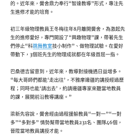
的。近年來，黌舍鼎力奉行“智達教導”形式，專注先
生進修才能的培育。
初三年級物理教員王冬梅往年8月離開黌舍，為激起先
生的進修愛好，專門開設了“興趣物理”課，帶著先生
們停止“科
跳舞教室
技小制作”、做物理試驗。在愛好
帶動下，3個班先生的物理成就都在年級首屈一指。
巴桑德吉留意到，近年來，教導對接機遇日益增多。
“每大哥師們都能‘走出往’，不雅摩邊疆的講授經過歷
程；同時也能‘請出去’，約請邊疆專家來聽當地教員
的課，展開前沿教導講座。”
梁新先容說，黌舍經由過程援躲教員“一對一”“一對
多”“多對多” 情勢幫帶當地教員231名、團隊46個，
晉陞當地教員講授才能。