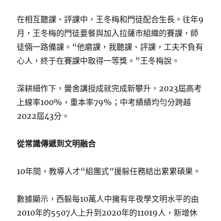
在相互聽課、評課中，王冬梅和門徒配合生長。往年9
月，王冬梅的門徒要餐與加入拉薩市組織的賽課，師
徒倆一路備課。“他磨課，我聽課、評課，工夫不負有
心人，終于在賽課中取得一等獎。”王冬梅說。
深耕細作下，黌舍講授成就完成新攀升，2023屆高考
上線率100%，重本率79%；中考績績均勻分跨越
2022屆43分。
從常識傳遞到文明融合
10年間，教導人才“組團式”援躲任務結出累累碩果。
數據顯示，西躲每10萬人中擁有年夜學文明水平的由
2010年的5507人上升到2020年的11019人，新增休