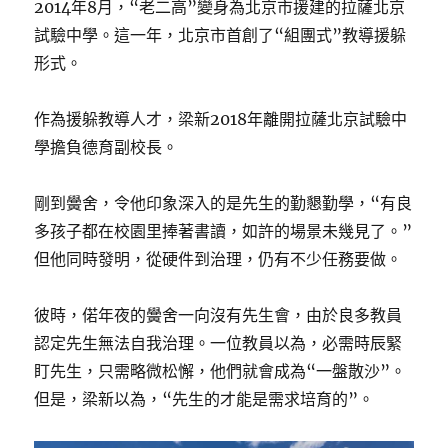
2014年8月，“老二高”變身為北京市援建的拉薩北京
試驗中學。這一年，北京市首創了“組團式”教導援躲
形式。
作為援躲教導人才，梁新2018年離開拉薩北京試驗中
學擔負德育副校長。
剛到黌舍，令他印象深入的是先生的勤懇勤學，“有良
多孩子都在校園里捧著書讀，如許的場景未幾見了。”
但他同時發明，從硬件到治理，仍有不少任務要做。
彼時，偌年夜的黌舍一向沒有先生會，由於良多教員
認定先生無法自我治理。一位教員以為，必需時辰緊
盯先生，只需略微松懈，他們就會成為“一盤散沙”。
但是，梁新以為，“先生的才能是需求培育的”。