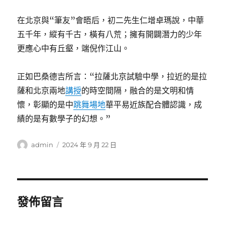
在北京與“筆友”會晤后，初二先生仁增卓瑪說，中華
五千年，縱有千古，橫有八荒；擁有開闢潛力的少年
更應心中有丘壑，端倪作江山。
正如巴桑德吉所言：“拉薩北京試驗中學，拉近的是拉
薩和北京兩地
講授
的時空間隔，融合的是文明和情
懷，彰顯的是中
跳舞場地
華平易近族配合體認識，成
績的是有數學子的幻想。”
作
發
admin
2024 年 9 月 22 日
者
佈
日
期:
發佈留言