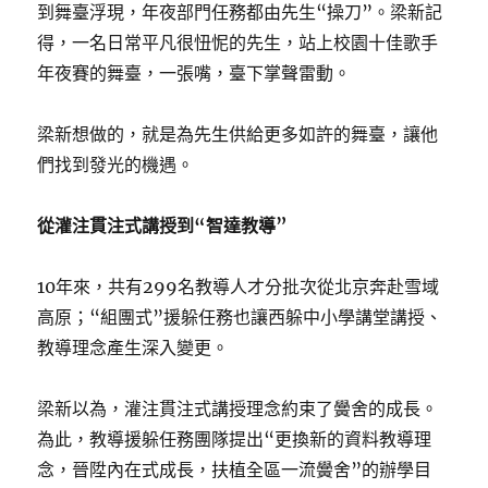
到舞臺浮現，年夜部門任務都由先生“操刀”。梁新記
得，一名日常平凡很忸怩的先生，站上校園十佳歌手
年夜賽的舞臺，一張嘴，臺下掌聲雷動。
梁新想做的，就是為先生供給更多如許的舞臺，讓他
們找到發光的機遇。
從灌注貫注式講授到“智達教導”
10年來，共有299名教導人才分批次從北京奔赴雪域
高原；“組團式”援躲任務也讓西躲中小學講堂講授、
教導理念產生深入變更。
梁新以為，灌注貫注式講授理念約束了黌舍的成長。
為此，教導援躲任務團隊提出“更換新的資料教導理
念，晉陞內在式成長，扶植全區一流黌舍”的辦學目