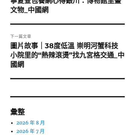
寧夏查包養網心得銀川：博物館里畫
上
一
文物_中國網
導
篇
覽
文
章:
下一篇文章
圖片故事｜38度低溫 崇明河蟹科技
下
一
小院里的“熱辣滾燙”找九宮格交通_中
篇
國網
文
章:
彙整
2026 年 8 月
2026 年 7 月