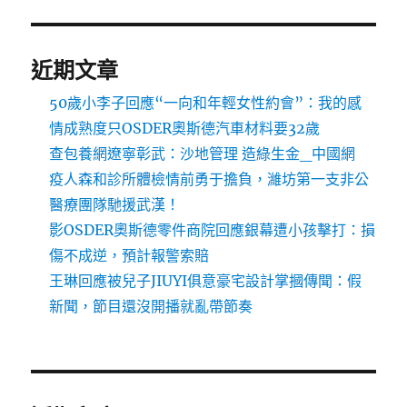
近期文章
50歲小李子回應“一向和年輕女性約會”：我的感
情成熟度只OSDER奧斯德汽車材料要32歲
查包養網遼寧彰武：沙地管理 造綠生金_中國網
疫人森和診所體檢情前勇于擔負，濰坊第一支非公
醫療團隊馳援武漢！
影OSDER奧斯德零件商院回應銀幕遭小孩擊打：損
傷不成逆，預計報警索賠
王琳回應被兒子JIUYI俱意豪宅設計掌摑傳聞：假
新聞，節目還沒開播就亂帶節奏