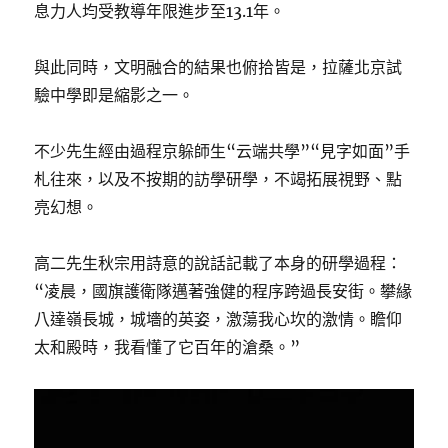
息力人均受教導年限進步至13.1年。
與此同時，文明融合的結果也俯拾皆是，拉薩北京試
驗中學即是縮影之一。
不少先生經由過程京躲師生“云端共學”“見字如面”手
札往來，以及不按期的訪學研學，不竭拓展視野、點
亮幻想。
高二先生秋宗用詩意的說話記載了本身的研學過程：
“凌晨，國旗護衛隊邁著強健的程序跨過長安街。攀緣
八達嶺長城，城墻的英姿，激蕩我心坎的激情。瞻仰
太和殿時，我看懂了它百年的滄桑。”