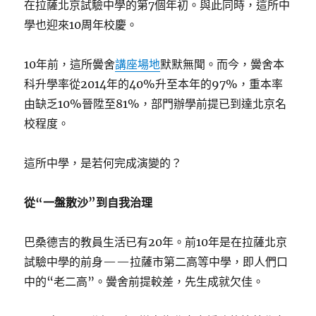
在拉薩北京試驗中學的第7個年初。與此同時，這所中
學也迎來10周年校慶。
10年前，這所黌舍
講座場地
默默無聞。而今，黌舍本
科升學率從2014年的40%升至本年的97%，重本率
由缺乏10%晉陞至81%，部門辦學前提已到達北京名
校程度。
這所中學，是若何完成演變的？
從“一盤散沙”到自我治理
巴桑德吉的教員生活已有20年。前10年是在拉薩北京
試驗中學的前身——拉薩市第二高等中學，即人們口
中的“老二高”。黌舍前提較差，先生成就欠佳。