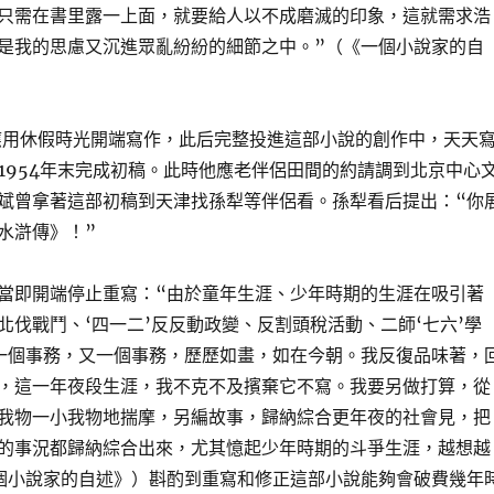
只需在書里露一上面，就要給人以不成磨滅的印象，這就需求浩
是我的思慮又沉進眾亂紛紛的細節之中。”（《一個小說家的自
斌應用休假時光開端寫作，此后完整投進這部小說的創作中，天天
在1954年末完成初稿。此時他應老伴侶田間的約請調到北京中心
斌曾拿著這部初稿到天津找孫犁等伴侶看。孫犁看后提出：“你
水滸傳》！”
當即開端停止重寫：“由於童年生涯、少年時期的生涯在吸引著
北伐戰鬥、‘四一二’反反動政變、反割頭稅活動、二師‘七六’學
一個事務，又一個事務，歷歷如畫，如在今朝。我反復品味著，
，這一年夜段生涯，我不克不及擯棄它不寫。我要另做打算，從
我物一小我物地揣摩，另編故事，歸納綜合更年夜的社會見，把
的事況都歸納綜合出來，尤其憶起少年時期的斗爭生涯，越想越
個小說家的自述》）斟酌到重寫和修正這部小說能夠會破費幾年