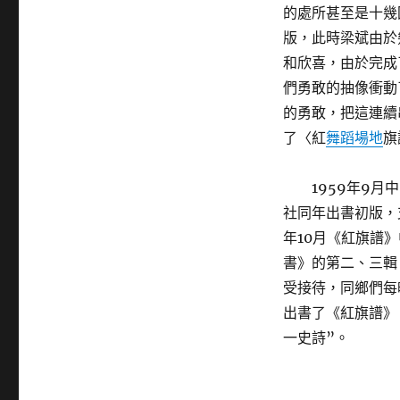
的處所甚至是十幾
版，此時梁斌由於
和欣喜，由於完成
們勇敢的抽像衝動
的勇敢，把這連續
了〈紅
舞蹈場地
旗
1959年9
社同年出書初版，
年10月《紅旗譜
書》的第二、三輯
受接待，同鄉們每
出書了《紅旗譜》
一史詩”。