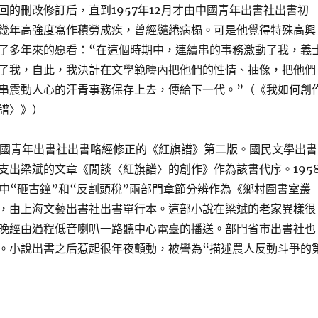
回的刪改修訂后，直到1957年12月才由中國青年出書社出書初
幾年高強度寫作積勞成疾，曾經繾綣病榻。可是他覺得特殊高興
了多年來的愿看：“在這個時期中，連續串的事務激動了我，義
了我，自此，我決計在文學範疇內把他們的性情、抽像，把他們
串震動人心的汗青事務保存上去，傳給下一代。”（《我如何創
譜〉》）
月中國青年出書社出書略經修正的《紅旗譜》第二版。國民文學出書
支出梁斌的文章《閒談〈紅旗譜〉的創作》作為該書代序。195
》中“砸古鐘”和“反割頭稅”兩部門章節分辨作為《鄉村圖書室叢
，由上海文藝出書社出書單行本。這部小說在梁斌的老家異樣很
晚經由過程低音喇叭一路聽中心電臺的播送。部門省市出書社也
。小說出書之后惹起很年夜顫動，被譽為“描述農人反動斗爭的