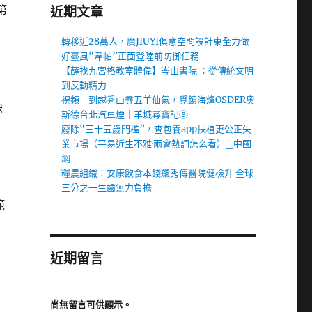
第
近期文章
轉移近28萬人，廣JIUYI俱意空間設計東全力做
好臺風“韋帕”正面登陸前防御任務
【薛找九宮格教室體偉】岑山書院 ：從傳統文明
到反動精力
視頻｜到越秀山尋五羊仙氣，覓鎮海烽OSDER奧
映
斯德台北汽車煙｜羊城尋寶記⑨
廢除“三十五歲門檻”，查包養app扶植更公正失
業市場（平易近生不雅·兩會熱詞怎么看）_中國
網
糧農組織：安康飲食本錢飆秀傳醫院健檢升 全球
三分之一生齒無力負擔
範
近期留言
尚無留言可供顯示。