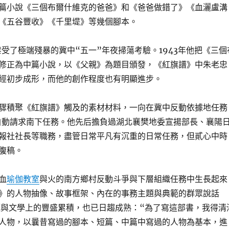
篇小說《三個布爾什維克的爸爸》和《爸爸做錯了》《血灑盧溝
《五谷豐收》《千里堤》等幾個腳本。
斌禁受了極端殘暴的冀中“五一”年夜掃蕩考驗。1943年他把《三個
修正為中篇小說，以《父親》為題目頒發，《紅旗譜》中朱老忠
經初步成形，而他的創作程度也有明顯進步。
驟積聚《紅旗譜》觸及的素材材料，一向在冀中反動依據地任務
年自動請求南下任務。他先后擔負過湖北襄樊地委宣揚部長、襄陽
報社社長等職務，盡管日常平凡有沉重的日常任務，但貳心中時
腹稿。
血
瑜伽教室
與火的南方鄉村反動斗爭與下層組織任務中生長起來
》的人物抽像、故事框架、內在的事務主題與典範的群眾說話
涯與文學上的豐盛累積，也已日趨成熟：“為了寫這部書，我得清
人物，以曩昔寫過的腳本、短篇、中篇中寫過的人物為基本，進