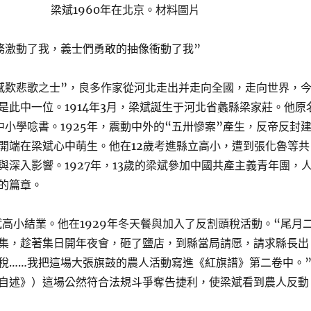
梁斌1960年在北京。材料圖片
務激動了我，義士們勇敢的抽像衝動了我”
感歎悲歌之士”，良多作家從河北走出并走向全國，走向世界，
是此中一位。1914年3月，梁斌誕生于河北省蠡縣梁家莊。他原
中小學唸書。1925年，震動中外的“五卅慘案”產生，反帝反封
開端在梁斌心中萌生。他在12歲考進縣立高小，遭到張化魯等共
與深入影響。1927年，13歲的梁斌參加中國共產主義青年團，
的篇章。
梁斌高小結業。他在1929年冬天餐與加入了反割頭稅活動。“尾月
集，趁著集日開年夜會，砸了鹽店，到縣當局請愿，請求縣長出
稅……我把這場大張旗鼓的農人活動寫進《紅旗譜》第二卷中。
自述》）這場公然符合法規斗爭奪告捷利，使梁斌看到農人反動