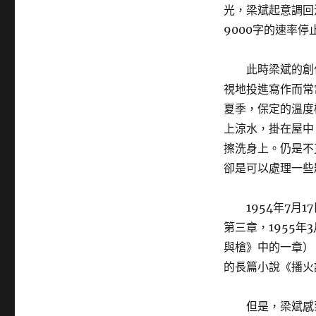
光，梁斌起意調回
9000字的速率停
此時梁斌的創
視地投進寫作而常
夏季，保定的溫度
上涼水，掛在屋中
擦洗身上。仍是不
卻是可以處理一些
1954年7
第三章，1955
與槍》中的一章）
的長篇小說《播火
但是，梁斌感