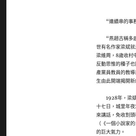
“連續串的事
“燕趙古稱多
世有名作家梁斌就
梁維周，8歲收村
反動思惟的種子也
產黨員教員的教導
生由此開端揭開新
1928年，
十七日，城里年夜
來講話，免收割頭
（《一個小說家的
的巨大氣力。