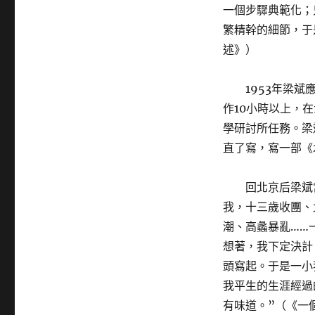
一個步驟典範化；
繁精幹的細節，于
述》）
1953年梁
作10小時以上，
學研討所任務。梁
直了寫，寫一部《
回北京后梁斌
我，十三歲收團、
潮、高蠡暴亂……
想著，我下定決計
頭寫起。于是一小
我平生的生涯經過
有味道。”（《一