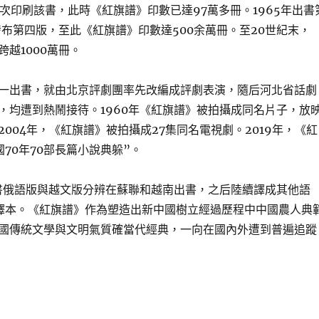
6次印刷該書，此時《紅旗譜》印數已達97萬多冊。1965年出書
發布第四版，至此《紅旗譜》印數達500余萬冊。至20世紀末，
越1000萬冊。
一出書，就由北京評劇團率先改編成評劇表演，隨后河北省話劇
，均遭到熱鬧接待。1960年《紅旗譜》被拍攝成同名片子，放
004年，《紅旗譜》被拍攝成27集同名電視劇。2019年，《紅
70年70部長篇小說典躲”。
該書俄語版與越文版分辨在蘇聯和越南出書，之后陸續譯成其他語
譯本。《紅旗譜》作為塑造出新中國樹立經過歷程中中國農人典
國傳統文學與文明氣質確當代經典，一向在國內外遭到普遍追蹤