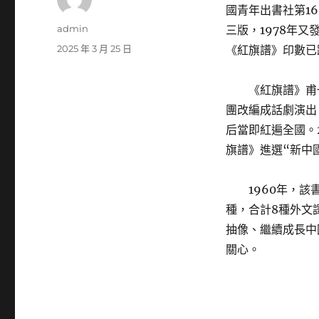
國青年出書社第1
作
admin
三版，1978年又
者
發
2025 年 3 月 25 日
《紅旗譜》印數已跨
佈
日
《紅旗譜》甫
期:
團改編成話劇演出
后當即紅遍全國。2
旗譜》進選“新中國
1960年，
種，合計8種外文
抽像、繼續成長中
關心。