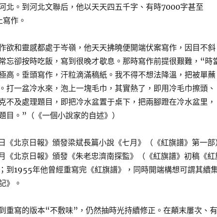
河北。到河北文聯后，他以天天四五千字、有時7000字甚至
止寫作。
作欲和靈感都處于岑嶺，他天天拂曉便開端伏案寫作，因目不斜
常忘卻按時吃飯，寫到很晚才歇息。那時寫作前提很艱難，“時
極高。垂頭寫作，汗粒滴滿稿紙。我不得不想法降溫，把被單蘸
。打一盆冷水來，泡上一塊毛巾，其實熱了，即用冷毛巾擦頭、
克不及處理題目，即把冷水盆置于桌下，把兩腳蹬在冷水盆里，
題目。”（《一個小說家的自述》）
月17日《北京日報》頒發梁斌長篇小說《七月》（《紅旗譜》第一部
年3月《北京日報》頒發《朱老忠濟南探監》（《紅旗譜》初稿《紅
；到1955年他曾經重寫完《紅旗譜》，同時開端構想可謂其續
記》。
到重寫的版本“不敷味”，仍然抽時光持續修正。在顛末屢次、