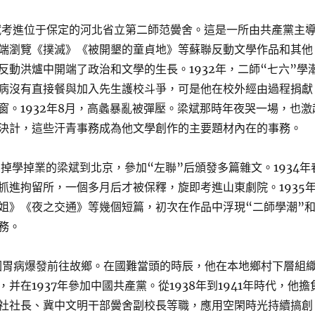
梁斌考進位于保定的河北省立第二師范黌舍。這是一所由共產黨主
端瀏覽《撲滅》《被開墾的童貞地》等蘇聯反動文學作品和其他
反動洪爐中開端了政治和文學的生長。1932年，二師“七六”學
病沒有直接餐與加入先生護校斗爭，可是他在校外經由過程捐獻
窗。1932年8月，高蠡暴亂被彈壓。梁斌那時年夜哭一場，也激
決計，這些汗青事務成為他文學創作的主要題材內在的事務。
天，掉學掉業的梁斌到北京，參加“左聯”后頒發多篇雜文。1934年
抓進拘留所，一個多月后才被保釋，旋即考進山東劇院。1935
姐》《夜之交通》等幾個短篇，初次在作品中浮現“二師學潮”
務。
斌因胃病爆發前往故鄉。在國難當頭的時辰，他在本地鄉村下層組
并在1937年參加中國共產黨。從1938年到1941年時代，他擔
社社長、冀中文明干部黌舍副校長等職，應用空閑時光持續搞創