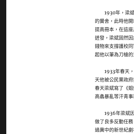
1930年，
的黌舍，此時他開
提高冊本，在這座
迸發，梁斌固然因
錢物來支撐護校同
起他以筆為刀槍的
1933年春
天他被公民黨政府
春天梁斌寫了《姐
高蠡暴亂等汗青事
1936年梁
做了良多反動任務，
過冀中的新世紀劇