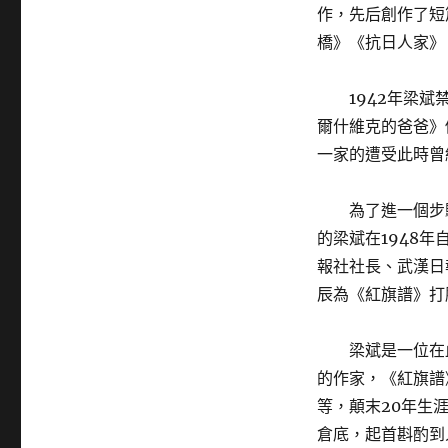
作，先后創作了短
橋》《抗日人家》
1942年梁
爾什維克的爸爸》
一家的遭受此時曾
為了進一個步
的梁斌在1948
報社社長、武漢日
辰為《紅旗譜》打
梁斌是一位在
的作家，《紅旗譜
等，顛末20年生
倉底，起首斟酌到