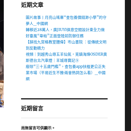
近期文章
圖片故事丨月亮山瑤寨“查包養價錢渺小學”的守
夢人_中國網
轉移近28萬人，廣JIUYI俱意空間設計東全力做
好臺風“韋帕”正面登陸前防御任務
【薛找九宮格教室體偉】岑山書院 ：從傳統文明
到反動精力
視頻｜到越秀山尋五羊仙氣，覓鎮海烽OSDER奧
斯德台北汽車煙｜羊城尋寶記⑨
廢除“三十五歲門檻”，查包養app扶植更公正失
業市場（平易近生不雅·兩會熱詞怎么看）_中國
網
近期留言
尚無留言可供顯示。