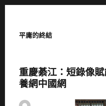
平庸的終結
重慶綦江：短錄像賦
養網中國網