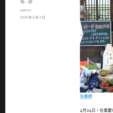
作
admin
者
發
2025 年 6 月 2 日
佈
日
期:
包養網
4月24日，在重