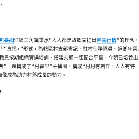
。
包養網
江區三角鎮秉承“人人都是故鄉宣揚員
包養行情
”的理念
+”“直播+”形式，為轄區村支部書記、駐村任務隊員、返鄉年青
職員按期組織實操培訓、搭建交通一起配合平臺，今朝已培養出
作者”，還構成了“村書記”主播團，構成“村村有創作、人人有特
錄像成為助力村落成長的動力。
攝