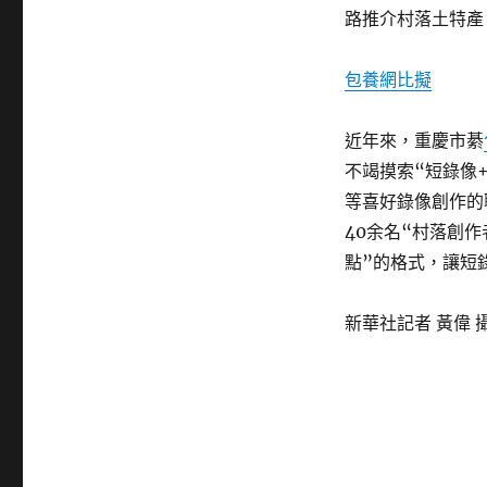
路推介村落土特產
包養網比擬
近年來，重慶市綦
不竭摸索“短錄像
等喜好錄像創作的
40余名“村落創
點”的格式，讓短
新華社記者 黃偉 