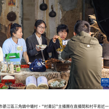
慶市綦江區三角鎮中壩村，“村書記”主播團在直播間和村平易近一