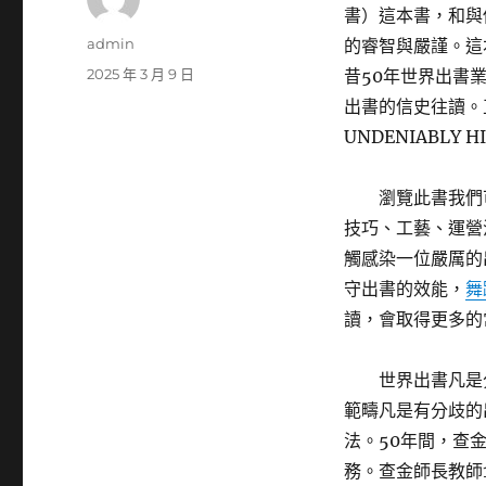
書）這本書，和與
作
admin
的睿智與嚴謹。這
者
發
2025 年 3 月 9 日
昔50年世界出書業
佈
出書的信史往讀。
日
UNDENIABLY H
期:
瀏覽此書我們
技巧、工藝、運營
觸感染一位嚴厲的
守出書的效能，
舞
讀，會取得更多的
世界出書凡是
範疇凡是有分歧的
法。50年間，查
務。查金師長教師1