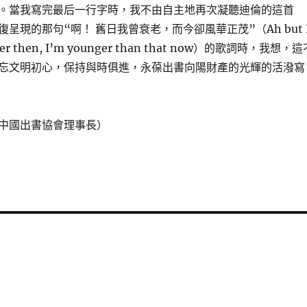
。當我寫完最后一行字時，我不由自主地再次凝聽迪倫的這首
呈現的那句“啊！ 舊日我曾衰老，而今卻風華正茂”（Ah but 
lder then, I’m younger than that now）的歌詞時，我想，
忘文明初心，保持與時俱進，永葆出書向陽財產的光輝的活潑寫
中國出書協會理事長）