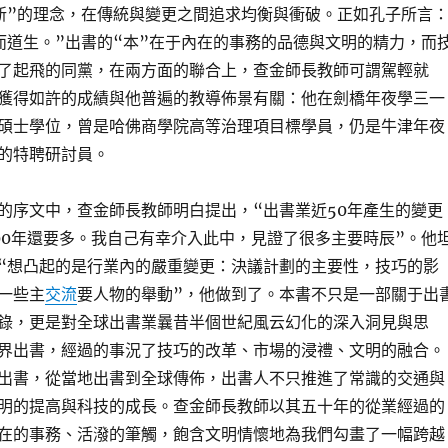
新”的理念，在傳統與變更之間追求均衡與衝破。正如孔子所言
而道生。”出書的“本”在于內在的事務的品德與文明的精力，而
了起飛的同黨，在兩方面的聯合上，查金師長教師可謂駕輕就
獲得如許的成績與他普遍的教導佈景有關：他在劍橋年夜學三一
碩士學位，曾是哈佛商學院高等治理項目標學員，仍是牛津年夜
的特聘研討員。
的序文中，查金師長教師明白提出，“出書業近50年產生的變更
00年還要多。我自己有幸介入此中，見證了很多主要時辰”。他
“想凸起的是行業內的嚴重變更：決議計劃的主要性，技巧的影
一些主
交流
要人物的舉動”，他做到了。本書不只是一部關于出
錄，更是對全球出書業曩昔半個世紀風云幻化的深入洞見與思
界出書，經過的事況了技巧的改革、市場的浸禮、文明的融合。
出書，從當地出書到全球傳佈，出書人不只推進了常識的交通與
明的提高與科技的成長。查金師長教師以其五十年的從業經過的
在的事務、活潑的筆觸，飽含文明情懷地為我們勾畫了一幅跨越