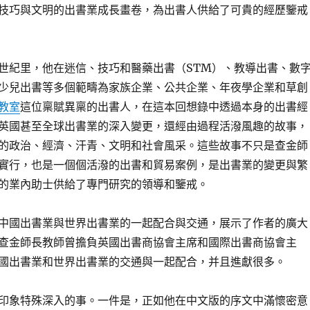
技巧與文明的出書業成長畫卷，為出書人供給了可貴的經歷鑒戒
世紀里，他在迷信、技巧和醫藥出書（STM）、教導出書、數
少兒出書等多個範疇為家族企業、公共企業、年夜學企業和草創
教室
這位稟賦異稟的出書人，在這本回想錄中透過本身的出書經
英國甚至全球出書業的深入變更，還經由過程活潑風趣的故事，
的政治、經濟、汗青、文明和社會風采。這些故事不只是查金師
實行，也是一個個活潑的出書和貿易案例，是出書業的變更與繁
的業內助士供給了專門研究的領導和鑒戒。
中國出書業與世界出書業的一起配合與交通，展示了作者的廣大
查金師長教師曾擔負英國出書商協會主席和國際出書商協會主
國出書業和世界出書業的交通與一起配合，并且進獻很多。
印象特殊深入的事。一件是，正如他在中文版的序文中滿懷密意