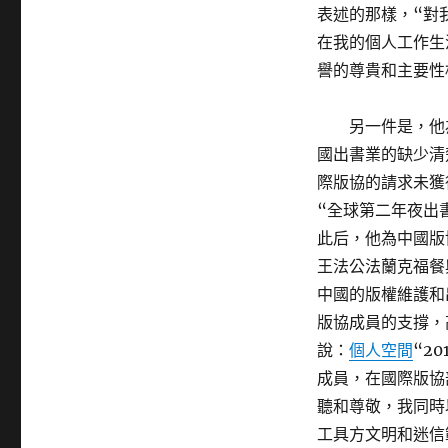
表述的那樣，“對
在我的個人工作生
譽的尊貴和主要性
另一件是，他
國出書業的缺少清
際版協的請求未獲
“全球第二年夜出
此后，他為中國版
王法公法蘭克福餐
中國的版權維護和
版協成員的支撐，
說：
個人空間
“2
成員，在國際版協
聽和尊敬，我同時
工具方文明和迷信