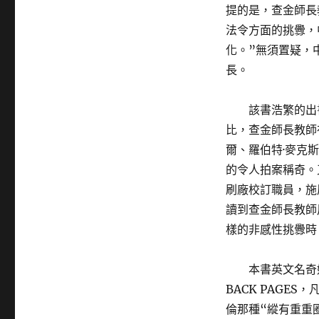
提的是，查金師長
法令方面的挑釁，
化。”無須置疑，
長。
該書浩繁的出
比，查金師長教師
爾、羅伯特·麥克
的令人拍案稱奇。
刷廠校訂職員，施
讀到查金師長教師
樣的非感性挑釁時
本書英文名奇
BACK PAGE
倫那種“縱有重重