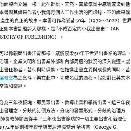
他面臨面交通一樣，能在輕松、天然、真摯氛圍中感觸感染到他
本書與其說是作者小我傳奇個人工作生活的回想錄，不如說是曩
產生的真正的故事。本書可作為曩昔50年（1972～2022）世
正如本書副題誇大那樣，是“不成否定的小我出書史”（AN
ISTORY OF PUBLISHING）。
可以像親歷出書汗青那樣，感觸感染50年下世界出書業的理念
治理、企業文明和出書業外部和內部周遭的狀況的深入變遷。感
出書任務者，若何與時俱進，在推進出書立異與成長的同時，苦
蹈教室
為之奮斗、樂在此中、功成名就的過程。假如對比英文本
常識和樂趣。
分為三年夜板塊，即民眾出書、教導出書和學術出書。這三年夜
出書理念，分歧的訂價方法，分歧的發賣形式，分歧的治理方
金師長教師簡直從事了三年夜出書範疇的一切主要出書和治理任
972年從劍橋年夜學結業后進職喬治·哈拉普（George G.