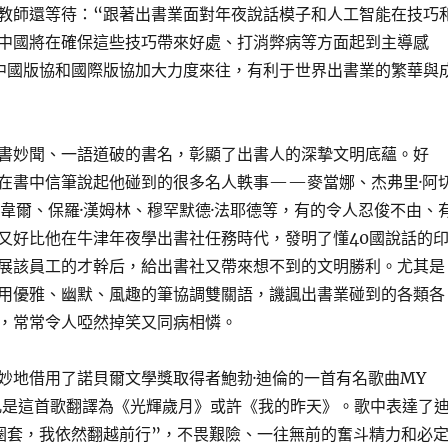
教師還等待：“跟著出書業面對年夜說話模子和人工智能在技巧
中國將在確保這些技巧帶來好處、打消弊病等方面起到主導感
中國版協和國際版協加大力度來往，有利于世界出書業的繁華與
書妙聞、一語道破的書名，彰顯了出書人的深摯文明底蘊。好
在書中信筆說起他碰到的很多名人軼事——麥當娜、杰弗里·阿
斯韋爾、保羅·漢姆林、穆罕默德·法耶德等，有的令人忍俊不由、
又好比他在牛津年夜學出書社任務時代，發明了懂40國說話的
展該員工的才幹后，給出書社又帶來想不到的文明勝利。尤其是
用優雅、幽默、風趣的筆協調雙關語，譏諷出書業碰到的各類各
，常常令人啞然掉笑又同病相憐。
妙地借用了諾貝爾文學獎取得者鮑勃·迪倫的一首有名歌曲MY
S，凡是這首歌翻譯為《光輝歲月》或許《我的昨天》。歌中表達了
圈套，我依然翻越前行”，不畏艱險、一往無前的奮斗精力和必