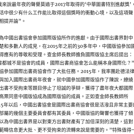
我來說最年夜的聲譽莫過于2017年取得的‘中華圖書特別進獻獎’
活中很少有什么工作能比取得這個獎時的衝動心境，以及這項聲
相提并論”。
為中國出書協會參加國際版協所作的進獻。由于國際出書界對中
楚和多數人的成見，在2015年之前的30多年中，中國版協參加
得應有的尊敬和受理。查金師長教師擔負國際版協主席后提出：
書都城不是協會的成員，國際出書商協會怎么能稱本身國際化？
協參加國際出書商協會作了大批任務。2015年，我率團赴德法
與加入國際出書商年夜會，就中國參加國際版協作了陳說，繚繞
出書不受拘束等題目停止了坦誠的爭辯，獲得了盡年夜大都國際
高票同意中國版協成為國際版協的成員。正如查金師長教師所
015年以后，中國出書協會是國際出書商協會很是活潑且非常主要
部屬的幾個主要委員會都有其委員，中國版協的聲響也獲得了傾
以為中國出書界是以對東方出書財產有了加倍深刻的清楚，這對
範疇信息更大批、更不受拘束的流轉來說是需要的。”特殊值得