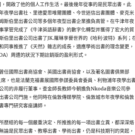
書公司，開啟了他的個人工作生活。最後幾年從事的是民眾出書。此
年夜學出書社、里德愛思唯爾團體、今世迷信出書團體、麥克米
姆斯伯里出書公司等多個年夜型出書企業擔負高管。在牛津年夜
事掌管完成了《牛津英語辭書》的數字化轉型并獲得了宏大的貿
斯伯里出書公司出書了JK.羅琳享譽世界的《哈利·波特》系列；
和同事推進了《天然》雜志的成長，適應學術出書的理念變更，
OA）周遭的狀況下期註銷版的盈利形式。
曾任國際出書商協會、英國出書商協會，以及著名圖書俱樂部
席，也是法蘭克福書展國際參謀委員會委員、利物浦年夜學出
公司的非履行董事。查金師長教師今朝擔負Nkoda音樂公司參
出書公司門施。他同時在倫敦傳媒學院、倫敦城市年夜學和倫敦
書專門研究客座講師。
所歷經的每一個嚴重決定、所推進的每一項出書立異，都深深烙
無論是民眾出書、教導出書、學術出書，仍是科技期刊的突起，