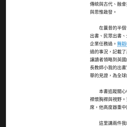
傳統與古代、融會
與思惟啟發。
在曩昔的半個
出書、民眾出書、
企業任務過。
舞蹈
過的事況，記載了
讓讀者領略到英國
長教師小我的出書
華的見證，為全球
本書追蹤關心
襟懷胸襟與視野。
席，他高度器重中
這里講兩件我