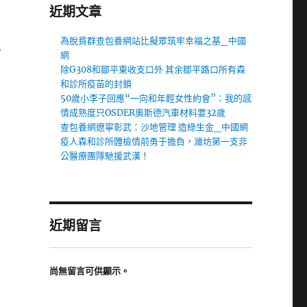
近期文章
為脫貧群查包養網站比擬眾筑牢幸福之基_中國
界
網
除G308和鄒平東收支口外 其余鄒平路口所有森
和診所疫苗的封鎖
50歲小李子回應“一向和年輕女性約會”：我的感
情成熟度只OSDER奧斯德汽車材料要32歲
、
查包養網遼寧彰武：沙地管理 造綠生金_中國網
疫人森和診所體檢情前勇于擔負，濰坊第一支非
公醫療團隊馳援武漢！
近期留言
尚無留言可供顯示。