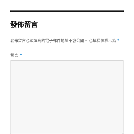
日
期:
發佈留言
發佈留言必須填寫的電子郵件地址不會公開。
必填欄位標示為
*
留言
*