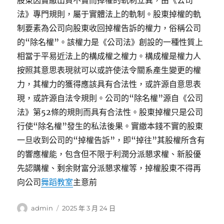
股東因實繳出資不實而掉權的軌制立異，由《公司
法》專門規則，屬于實體法上的軌制。股東掉權的軌
制要素為公司向股東收回掉權告訴的權力，俗稱公司
的“除名權”。該權力是《公司法》創設的一種性質上
相當于平易近法上的構成權之權力。構成權是權力人
按照其意思表現就可以或許使法令關系產生變更的權
力，其權力的獲得應該具有合法性，或許源自意思表
現，或許源自法令規則。公司的“除名權”源自《公司
法》第52條的規則而具有合法性。股東掉權只是公司
行使“除名權”發生的私法後果。實繳本錢不實的股東
一旦收到公司的“掉權告訴”，即“掉往”其股權所含有
的響應權能，包含但不限于利潤分派懇求權、新股優
先認購權、剩余財富分派懇求權等，掉權股東不得再
向公司
舞蹈教室
主意前
作
發
admin
2025 年 3 月 24 日
者
佈