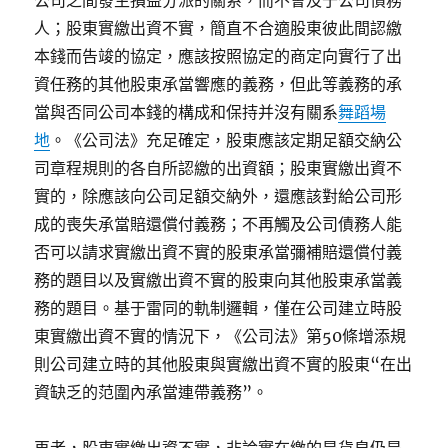
公司之間發生損益分派的關系，而不會及于公司債務
人；股東實繳出資不實，簡直不合適股東彼此間認繳
本錢而告竣的協定，應該按照協定的商定向實行了出
資任務的其他股東承當響應的義務，但此等義務的承
當與否同公司本錢的構成和保持并沒有關系
舞蹈場
地
。《公司法》充足確定，股東應該定期足額交納公
司章程規則的各自所認繳的出資額；股東實繳出資不
實的，除應該向公司足額交納外，還應該對給公司形
成的喪失承當賠還償付義務；不再觸及公司債務人能
否可以請求實繳出資不實的股東承當彌補賠還償付義
務的題目以及實繳出資不實的股東向其他股東承當義
務的題目。基于雷同的軌制邏輯，僅在公司建立時股
東實繳出資不實的情況下，《公司法》第50條增添規
則公司建立時的其他股東與實繳出資不實的股東“在出
資缺乏的范圍內承當連帶義務”。