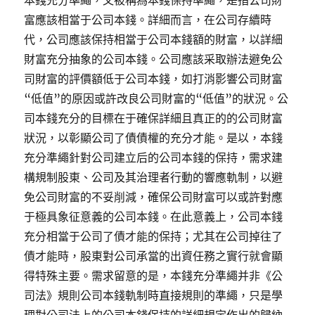
本錢充分準繩，又被稱為本錢保持準繩，是指公司財
富應該相當于公司本錢。詳細而言，在公司存續時
代，公司應該保持相當于公司本錢額的財富，以詳細
財富充分抽象的公司本錢。公司應該采取辦法避免公
司財富的評價額低于公司本錢，如打消影響公司財富
“低值”的原因或許改良公司財富的“低值”的狀況。公
司本錢充分的目標在于確保詳細且真正的的公司財富
狀況，以彰顯公司了債債權的充分才能。是以，本錢
充分準繩針對公司建立后的公司本錢的保持，需求建
構規制股東、公司及其治理者行動的響應軌制，以避
免公司財富的不妥削減，確保公司財富可以或許對應
于極具象征意義的公司本錢。在此意義上，公司本錢
充分相當于公司了債才能的保持；尤其在公司掉往了
債才能時，股東對公司承當的出資任務之實行就會顯
得特殊主要。需求留意的是，本錢充分準繩并非《公
司法》規則公司本錢軌制時直接規則的準繩，只是學