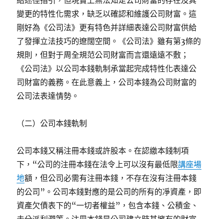
給途徑指引，但現實上無法知足公司財富的存在及其
變更的特性化需求，缺乏以確認和維護公司財富。這
剛好為《公司法》更有特色并詳細表達公司財富供給
了發揮立法技巧的遼闊空間。《公司法》雖有第3條的
規則，但對于周全規范公司財富而言還遠遠不敷；
《公司法》以公司本錢軌制承當起完成特性化表達公
司財富的義務。在此意義上，公司本錢為公司財富的
公司法表達情勢。
（二）公司本錢軌制
公司本錢又稱注冊本錢或許股本。在認繳本錢制項
下，“公司的注冊本錢在法令上可以沒有最低限
講座場
地
額，但公司必需有注冊本錢，不存在沒有注冊本錢
的公司”。公司本錢對應的是公司的所有的凈資產，即
資產欠債表下的“一切者權益”，包含本錢、公積金、