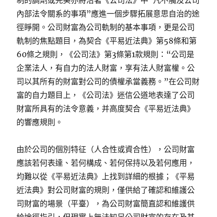
制的調劑或完美亦將沿著《公司法》中“凡不觸及公司
內部法令關系的事項”應進一個步驟拓展意思自治的途
徑睜開。公司財富為公司軌制的基本事項，更是公司
軌制的焦點題目，為契合《平易近法典》第58條和第
60條之規則，《公司法》第3條第1款規則：“公司是
企業法人，有自力的法人財富，享有法人財富權。公
司以其所有的財富對公司的債權承當義務。”在公司財
富的自力題目上，《公司法》迷信公道地表達了公司
財富所具有的法令意義，并高度契合《平易近法典》
的響應規則。
由於公司的個別特征（人合性或資合性），公司財富
應該若何表達、若何構成、若何保持以及若何應用，
均難以從《平易近法典》上找到詳細的根據；《平易
近法典》對公司財富的規則，僅供給了確認和維護公
司財富的場景（平臺），為公司財富簡直認和維護供