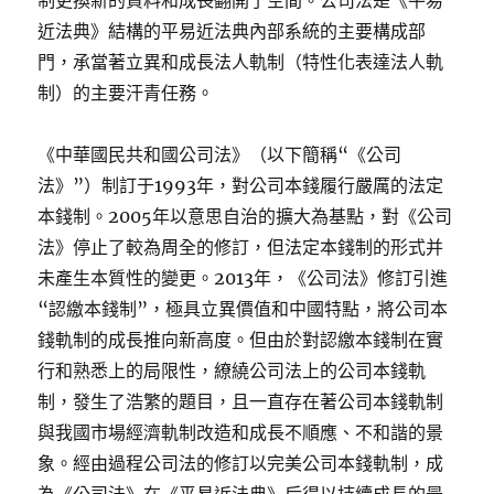
制更換新的資料和成長翻開了空間。公司法是《平易
近法典》結構的平易近法典內部系統的主要構成部
門，承當著立異和成長法人軌制（特性化表達法人軌
制）的主要汗青任務。
《中華國民共和國公司法》（以下簡稱“《公司
法》”）制訂于1993年，對公司本錢履行嚴厲的法定
本錢制。2005年以意思自治的擴大為基點，對《公司
法》停止了較為周全的修訂，但法定本錢制的形式并
未產生本質性的變更。2013年，《公司法》修訂引進
“認繳本錢制”，極具立異價值和中國特點，將公司本
錢軌制的成長推向新高度。但由於對認繳本錢制在實
行和熟悉上的局限性，繚繞公司法上的公司本錢軌
制，發生了浩繁的題目，且一直存在著公司本錢軌制
與我國市場經濟軌制改造和成長不順應、不和諧的景
象。經由過程公司法的修訂以完美公司本錢軌制，成