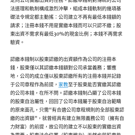
定向公司實繳出資的任務。認繳本錢制對傳統的公司
法道理和軌制構成激烈沖擊，組成本錢軌制的幾項基
礎法令規定都主動搖：公司建立不再有最低本錢額的
請求；注冊本錢不用是實繳本錢而可以只認不繳；股
東出資不需求有最低30%的現金比例；本錢不再需求
驗資。
認繳本錢制以股東認繳的出資額作為公司的注冊本
錢，股東僅以其認繳本錢額對公司承當義務；響應
地，公司的成立僅以股東認繳所有的注冊本錢并記錄
于公司章程作為前提，
家教
至于股東能否實繳其認繳
的公司本錢，在所不問。認繳本錢制凸顯了公司本錢
的股東自治屬性，回回了公司本錢屬于股東自治範疇
的原來面孔，只需“有合適公司章程規則的全部股東認
繳的出資額”，就曾經具有建立無限義務公司（擁有自
力財富）的前提，故公司的建立不以股東的實繳出資