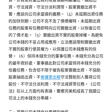
資、非貨泉財富出資的現實價額明顯偏低、抽逃出
資、守法減資、守法分派利潤等。股東實繳出資不
實，應該向公司承當違約義務。（4）未屆期出資任務
的加快到期。公司不克不及了債債權時，未屆期出資
任務的股東有任務即時向公司實繳出資，以恢復公司
的了債才能。（5）實繳出資不實的股東掉權。為避免
公司本錢的不妥占用或應用，立法應該限制實繳出資
不實的股東行使其權力，以保護公司本錢應有的信
譽。（6）保持本錢充分的董事任務。本錢充分為公司
的最年夜好處，董事據此對公司承當保持本錢充分的
信義任務，包含但不限于催告股東實繳出資、不協助
股東抽逃出資、不
會議室出租
守法贊助別人獲得公司
股份、不守法分派利潤、不守法減資等任務。《公司
法》在以上方面均有表達，響應完美和成長了我國公
司法上的本錢充分準繩。