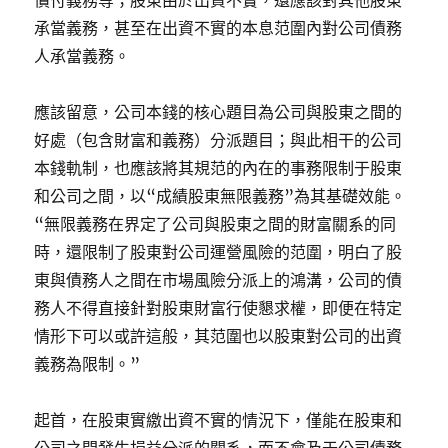
償付義務等；股東由於出資不實，還應該對其他股東
承當義務，甚至在出資不實的本息范圍內對公司債務
人承當義務。
應該留意，公司本錢的核心題目為公司與股東之間的
好處（包含財富和義務）分派題目；與此相干的公司
本錢軌制，也應該將其規范的內在的事務限制于股東
和公司之間，以“成績股東無限義務”為其基礎效能。
“無限義務在界定了公司與股東之間的財富關系的同
時，還限制了股東對公司運營風險的范圍，明白了股
東與債務人之間在市場風險分派上的鴻溝，公司的債
務人不得直接針對股東財富行使懇求權，即便在特定
情形下可以或許這般，其范圍也以股東對公司的出資
義務為限制。”
起首，在股東實繳出資不實的情況下，僅能在股東和