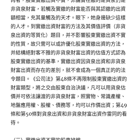
再者，股東實繳出資不實，非論實在繳的是貨泉仍是
非貨泉財富，若觸及實繳的財富能否與其認繳的出資
額相當，充其量觸及的天才。眼下，她身邊缺少這樣
的人才。到實繳出資財富的方法及其價值評價（非貨
泉出資的等質化）題目，并不影響股東實繳出資不實
的性質，故只需可以或許優化股東實繳出資的方法，
并結構絕對客不雅的非貨泉財富出資的估值方式認為
股東實繳出資的基準，實繳出資因貨泉出資和非貨泉
財富出資而存在的差別，就不會成為一個真正的的法
令題目。《公司法》第48條不再限制股東實繳出資的
財富類型，將之交由股東自治決議，凡可以用貨泉估
價并可依法讓渡的非貨泉財富，照實物、常識產權、
地盤應用權、股權、債務等，均可以作價出資；第49
條和第50條對貨泉出資和非貨泉財富出資作雷同的看
待。