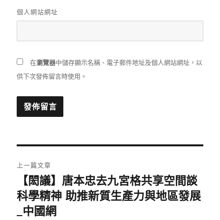
個人網站網址
在
瀏覽器
中儲存顯示名稱、電子郵件地址及個人網站網址，以
供下次發佈留言時使用。
文
上一篇文章
章
【閎議】唐本忠去九宮格共享空間談
上
一
科學精神 助推新質生產力與地區發展
導
篇
_中國網
覽