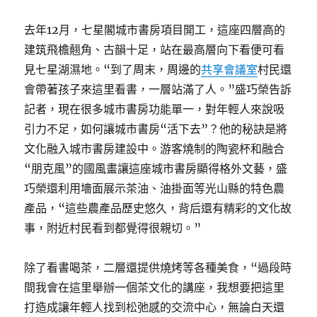
去年12月，七星閣城市書房項目開工，這座四層高的
建筑飛檐翹角、古韻十足，站在最高層向下看便可看
見七星湖濕地。“到了周末，周邊的
共享會議室
村民還
會帶著孩子來這里看書，一層站滿了人。”盛巧榮告訴
記者，現在很多城市書房功能單一，對年輕人來說吸
引力不足，如何讓城市書房“活下去”？他的秘訣是將
文化融入城市書房建設中。游客燒制的陶瓷杯和融合
“朋克風”的國風畫讓這座城市書房顯得格外文藝，盛
巧榮還利用墻面展示茶油、油掛面等光山縣的特色農
產品，“這些農產品歷史悠久，背后還有精彩的文化故
事，附近村民看到都覺得很親切。”
除了看書喝茶，二層還提供燒烤等各種美食，“過段時
間我會在這里舉辦一個茶文化的講座，我想要把這里
打造成讓年輕人找到松弛感的交流中心，無論白天還