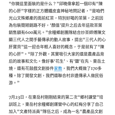
“你猜這里面裝的是什么？”邱曉偉拿起一個印有“陳
的心肝”字樣的正方體鐵皮盒神秘地問記者，“是咱們
光山文殊鄉產的雨前紅茶，特別好喝的茶葉，之前因
為包裝簡陋銷路不好，‘顏值’提升之后去年這款茶葉
銷售額有600萬元。”余糧鄉創團隊結合炒茶師傅陳文
顯三代人之間手藝傳承的動人故事，提出“三代人的心
肝寶貝”這一迎合年輕人喜好的概念，于是就有了“陳
的心肝”。“除了外觀，其實吸引大家的還是農產品背
后的故事和文化。像好事‘花生’、有‘鹽’在先、東岳土
燒，還有花鼓戲文創掛件
家教
，我們大概做了170多
種。除了開發文創，我們還聯合村非遺傳承人做民俗
游。”
7月23日，在東岳村剛剛結束的第二次“鄉村課堂”培
訓班上，東岳村余糧鄉創運營中心的紅梅分享了自己
加入“文產特派員”隊伍之后，成為一名“農產品文創