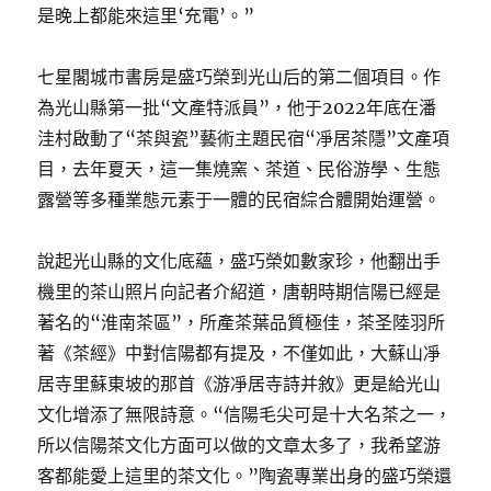
是晚上都能來這里‘充電’。”
七星閣城市書房是盛巧榮到光山后的第二個項目。作
為光山縣第一批“文產特派員”，他于2022年底在潘
洼村啟動了“茶與瓷”藝術主題民宿“凈居茶隱”文產項
目，去年夏天，這一集燒窯、茶道、民俗游學、生態
露營等多種業態元素于一體的民宿綜合體開始運營。
說起光山縣的文化底蘊，盛巧榮如數家珍，他翻出手
機里的茶山照片向記者介紹道，唐朝時期信陽已經是
著名的“淮南茶區”，所產茶葉品質極佳，茶圣陸羽所
著《茶經》中對信陽都有提及，不僅如此，大蘇山凈
居寺里蘇東坡的那首《游凈居寺詩并敘》更是給光山
文化增添了無限詩意。“信陽毛尖可是十大名茶之一，
所以信陽茶文化方面可以做的文章太多了，我希望游
客都能愛上這里的茶文化。”陶瓷專業出身的盛巧榮還