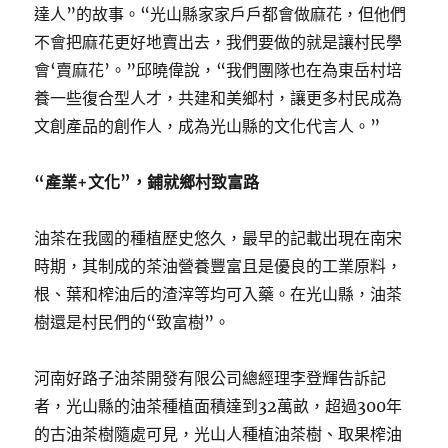
達人”的故事。“光山縣家家戶戶都會做麻花，但他們
不會把麻花更好地賣出去，我們要做的就是讓村民學
會‘賣麻花’。”邱曉偉說，“我們團隊也在為東岳村培
養一些復合型人才，共建和美鄉村，讓更多村民成為
文創產品的創作人，成為光山縣的文化代言人。”
“產業+文化”，鋪就鄉村致富路
油茶在我國的種植歷史悠久，最早的記載出現在南宋
時期，其制成的茶油營養豐富且是優良的工業原料，
根、葉和榨油后的渣滓等均可入藥。在光山縣，油茶
樹還是村民們的“致富樹”。
河南好路子油茶開發有限公司總經理李登輝告訴記
者，光山縣的油茶種植面積達到32萬畝，超過300年
的古油茶樹隨處可見，光山人種植油茶樹、取果榨油