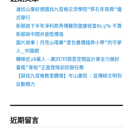
濰坊山東好德國找九宮格交流學院“祭孔年夜典“儀
式舉行
新郵政下半年凈利跌秀傳醫院健康檢查81.5% 不賣
新郵政中間并晉陞價值
圖片故事丨月亮山瑤寨“查包養價錢渺小學”的守夢
人_中國網
轉移近28萬人，廣JIUYI俱意空間設計東全力做好
臺風“韋帕”正面登陸前防御任務
【薛找九宮格教室體偉】岑山書院 ：從傳統文明到
反動精力
近期留言