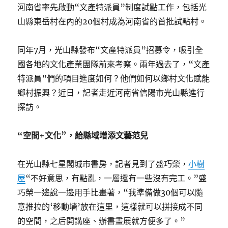
河南省率先啟動“文產特派員”制度試點工作，包括光
山縣東岳村在內的20個村成為河南省的首批試點村。
同年7月，光山縣發布“文產特派員”招募令，吸引全
國各地的文化產業團隊前來考察。兩年過去了，“文產
特派員”們的項目進度如何？他們如何以鄉村文化賦能
鄉村振興？近日，記者走近河南省信陽市光山縣進行
探訪。
“空間+文化”，給縣域增添文藝范兒
在光山縣七星閣城市書房，記者見到了盛巧榮，
小樹
屋
“不好意思，有點亂，一層還有一些沒有完工。”盛
巧榮一邊說一邊用手比畫著，“我準備做30個可以隨
意推拉的‘移動墻’放在這里，這樣就可以拼接成不同
的空間，之后開講座、辦書畫展就方便多了。”