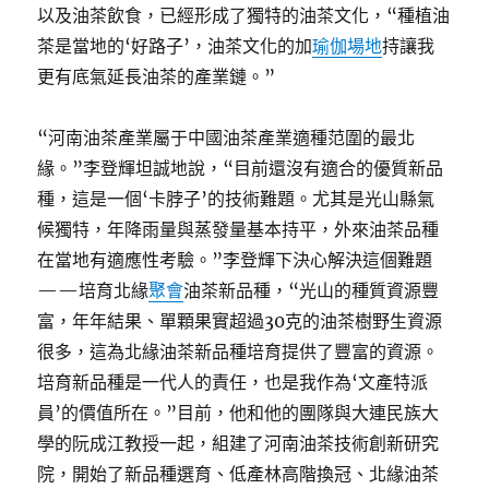
以及油茶飲食，已經形成了獨特的油茶文化，“種植油
茶是當地的‘好路子’，油茶文化的加
瑜伽場地
持讓我
更有底氣延長油茶的產業鏈。”
“河南油茶產業屬于中國油茶產業適種范圍的最北
緣。”李登輝坦誠地說，“目前還沒有適合的優質新品
種，這是一個‘卡脖子’的技術難題。尤其是光山縣氣
候獨特，年降雨量與蒸發量基本持平，外來油茶品種
在當地有適應性考驗。”李登輝下決心解決這個難題
——培育北緣
聚會
油茶新品種，“光山的種質資源豐
富，年年結果、單顆果實超過30克的油茶樹野生資源
很多，這為北緣油茶新品種培育提供了豐富的資源。
培育新品種是一代人的責任，也是我作為‘文產特派
員’的價值所在。”目前，他和他的團隊與大連民族大
學的阮成江教授一起，組建了河南油茶技術創新研究
院，開始了新品種選育、低產林高階換冠、北緣油茶