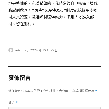
地是熱情的、充滿希望的，我時常為自己選擇了這條
路感到欣喜。”期待“文產特派員”制度能挖掘更多鄉
村人文資源，激活鄉村獨特魅力，吸引人才進入鄉
村、留在鄉村。
作
發
admin
2024 年 10 月 22 日
者
佈
日
期:
發佈留言
發佈留言必須填寫的電子郵件地址不會公開。
必填欄位標示為
*
留言
*