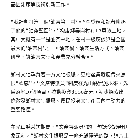
基因測序等技術創新工作。
“我計劃打造一個‘油茶第一村’。”李登輝和記者聊起
了他的“油茶藍圖”，“槐店鄉晏崗村有1.2萬畝土地，
其中大概有一半是油茶林地，在村一級應該算是全國
最大的‘油茶村’之一。油茶餐、油茶生活方式、油茶
研學，讓油茶文化和產業充分融合。”
鄉村文化孕育著一方文化根脈，更給產業發展帶來無
限“靈感”。“文產特派員”制度在光山縣實施以來，先
后落地19個項目，拉動投資8000萬元，初步探索出一
條激發鄉村文化振興、農民投身文化產業內生動力的
重要路徑。
在光山縣采訪期間，“文產特派員”的一句話令記者印
象深刻，“鄉村文化振興是一條充滿陽光的路，這片土