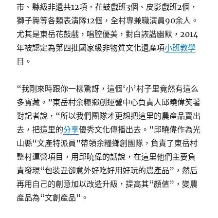
市、縣級非遺共12項，花鼓戲班3個、皮影戲班2個，
獅子舞等各類表演隊12個，全村專兼職演員90余人。
尤其是東岳花鼓戲，唱腔優美，對白詼諧幽默，2014
年被認定為第四批國家級非物質文化遺產項
小班教學
目。
“我剛來時跟你一樣驚訝，這個‘小’村子里竟然有這么
多寶藏。”東岳村余糧鄉創運營中心負責人邱曉偉笑著
對記者說，“所以我們團隊才更想把這里的農產品賣出
去，把這里的
分享
優秀文化傳播出去。”邱曉偉作為光
山縣“文產特派員”帶領余糧鄉創團隊，負責了東岳村
整村運營項目，用邱曉偉的話說，在這里他們主要負
責發現“包裝丑卻意外好吃好用好玩的農產品”，然后
再用自己的創意加以改造升級，提高其“顏值”，變農
產品為“文創產品”。