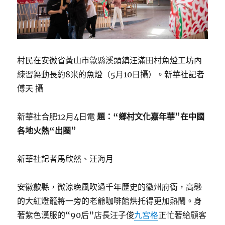
村民在安徽省黃山市歙縣溪頭鎮汪滿田村魚燈工坊內
練習舞動長約8米的魚燈（5月10日攝）。新華社記者
傅天 攝
新華社合肥12月4日電
題：“鄉村文化嘉年華”在中國
各地火熱“出圈”
新華社記者馬欣然、汪海月
安徽歙縣，微涼晚風吹過千年歷史的徽州府衙，高懸
的大紅燈籠將一旁的老爺咖啡館烘托得更加熱鬧。身
著紫色漢服的“90后”店長汪子俊
九宮格
正忙著給顧客