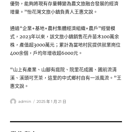
優勢，能夠將現有存量轉變為農文旅融合發展的經濟
增量。”怡花灣文旅小鎮負責人王惠文說。
通過“企業+基地+農村集體經濟組織+農戶”經營模
式，2023年以來，該文旅小鎮銷售花卉苗木100萬余
株，產值超3000萬元；累計為當地村民提供就業崗位
400余個，戶均年增收超6000元。
“山上有產業、山腳有庭院、院里花成圃、圃前流清
溪、溪頭可烹茶，這里的中式鄉村自有一派風流。”王
惠文說。
作
發
admin
2025 年 1 月 21 日
者
佈
日
期: