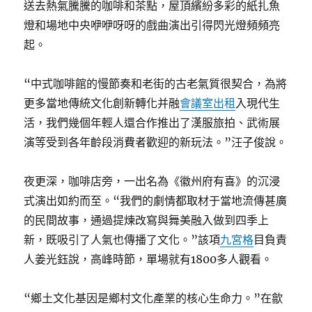
送去熱氣騰騰的咖啡和茶點，屋頂繽紛多彩的紙扎魚
燈和場地中央咿咿呀呀的戲曲演出引得閃光燈頻頻亮
起。
“中式咖啡館的慢節奏和老街的古老氣質很契合，為將
更多當地傳統文化創新轉化并融
會議室出租
入現代生
活，我們幾個年輕人還合作推出了漢服旅拍、武術展
演等受到各年齡段消費者歡迎的新玩法。”汪子俊說。
夜更深，咖啡店旁，一出名為《徽州府有喜》的沉浸
式演出如約而至。“我們的劇情都取材于當地流傳甚廣
的民間故事，通過提煉改寫與舞美融入做到四季上
新，既吸引了人氣也傳播了文化。”該項
九宮格
目負責
人姜光鈺說，高峰時節，單場就有1800多人觀看。
“鄉土文化基因是鄉村文化產業的核心生命力。”在歙