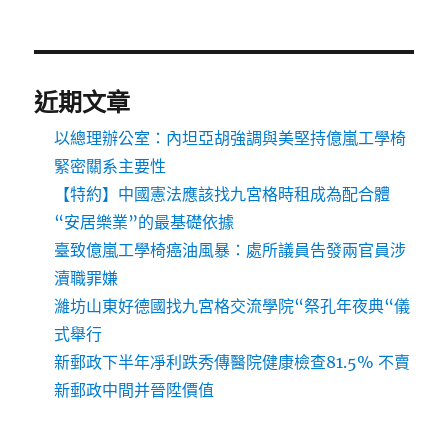
近期文章
以總理辦公室：內坦亞胡強調與美堅持億嵐工學椅
緊密關系主要性
【特約】中國憲法應該找九宮格時租成為配合體
“安居樂業”的最基礎依據
臺致億嵐工學椅癌油風暴：處所議員告發兩官員涉
瀆職罪嫌
濰坊山東好德國找九宮格交流學院“祭孔年夜典“儀
式舉行
新郵政下半年凈利跌秀傳醫院健康檢查81.5% 不賣
新郵政中間并晉陞價值