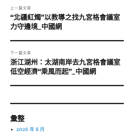
文
上一篇文章
章
“北疆紅燭”以教導之找九宮格會議室
上
一
力守邊境_中國網
導
篇
覽
文
章:
下一篇文章
浙江湖州：太湖南岸去九宮格會議室
下
一
低空經濟“乘風而起”_中國網
篇
文
章:
彙整
2026 年 8 月