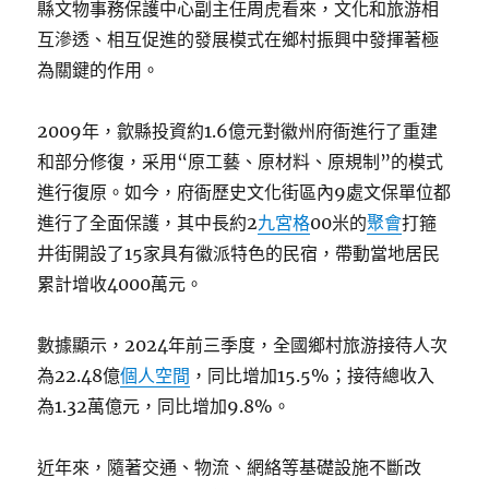
縣文物事務保護中心副主任周虎看來，文化和旅游相
互滲透、相互促進的發展模式在鄉村振興中發揮著極
為關鍵的作用。
2009年，歙縣投資約1.6億元對徽州府衙進行了重建
和部分修復，采用“原工藝、原材料、原規制”的模式
進行復原。如今，府衙歷史文化街區內9處文保單位都
進行了全面保護，其中長約2
九宮格
00米的
聚會
打箍
井街開設了15家具有徽派特色的民宿，帶動當地居民
累計增收4000萬元。
數據顯示，2024年前三季度，全國鄉村旅游接待人次
為22.48億
個人空間
，同比增加15.5%；接待總收入
為1.32萬億元，同比增加9.8%。
近年來，隨著交通、物流、網絡等基礎設施不斷改