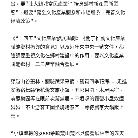
出，要“壯大縣域富民產業”“培育鄉村新產業新業
態”，還要“健全文化產業體系和市場體系，完善文化
經濟政策”。
《“十四五”文化產業發展規劃》《關于推動文化產業
賦能鄉村振興的意見》以及近年來中央一號文件，都
強調要重視文化在鄉村建設中的作用，要以文化產業
賦能鄉村一二三產業融合發展。
穿越山谷叢林、體驗蔬果采摘、觀賞四季花海……走進
安徽宿松縣怡花灣文旅小鎮，五彩果園、木屋民宿、
萌寵樂園等在眼前次第鋪展。不遠處的露營小屋炊煙
裊裊，不少游客正圍坐燒烤煮茶，等待農家大鍋飯上
桌。
“小鎮流轉的3000余畝荒山荒地具備發展林業的先天