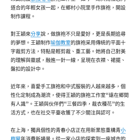
道合的年輕女孩一起，在鄉村小院里手作旗袍，開設
制作課程。
對王穎來
分享
說，做旗袍不只是愛好，更是長期追尋
的夢想。王穎制作
瑜伽教室
的旗袍采用傳統的平面十
字裁剪方法，特點是輕剪裁、重工藝。她將自己對美
的理解與靈感，融進一針一線，呈現在衣襟、裙擺、
盤扣的設計中。
近年來，喜愛手工旗袍和中式服裝的人越來越多，個
性化定制成為潮流，使得王穎的旗袍工作室“遠在鄉間
有人識”。王穎與伙伴們“三餐四季，裁衣種花”的生
活方式，也在社交平臺收獲了不少關注與認可。
在上海，獨具個性的青春小店正在用新業態重構青
小
樹屋
年消費新場景。從一家小店的探索到一座城市的