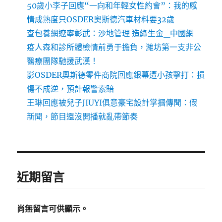
50歲小李子回應“一向和年輕女性約會”：我的感
情成熟度只OSDER奧斯德汽車材料要32歲
查包養網遼寧彰武：沙地管理 造綠生金_中國網
疫人森和診所體檢情前勇于擔負，濰坊第一支非公
醫療團隊馳援武漢！
影OSDER奧斯德零件商院回應銀幕遭小孩擊打：損
傷不成逆，預計報警索賠
王琳回應被兒子JIUYI俱意豪宅設計掌摑傳聞：假
新聞，節目還沒開播就亂帶節奏
近期留言
尚無留言可供顯示。