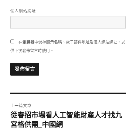
個人網站網址
在
瀏覽器
中儲存顯示名稱、電子郵件地址及個人網站網址，以
供下次發佈留言時使用。
文
上一篇文章
章
從春招市場看人工智能財產人才找九
上
一
宮格供需_中國網
導
篇