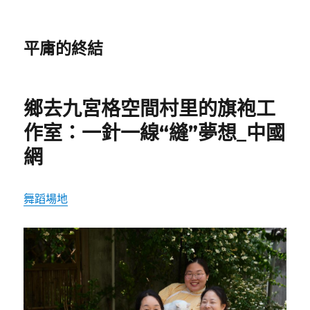
平庸的終結
鄉去九宮格空間村里的旗袍工
作室：一針一線“縫”夢想_中國
網
舞蹈場地