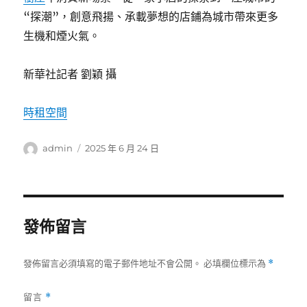
“探潮”，創意飛揚、承載夢想的店鋪為城市帶來更多
生機和煙火氣。
新華社記者 劉穎 攝
時租空間
作
發
admin
2025 年 6 月 24 日
者
佈
日
期:
發佈留言
發佈留言必須填寫的電子郵件地址不會公開。
必填欄位標示為
*
留言
*