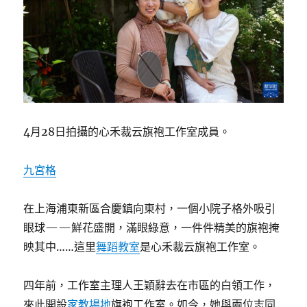
4月28日拍攝的心禾裁云旗袍工作室成員。
九宮格
在上海浦東新區合慶鎮向東村，一個小院子格外吸引
眼球——鮮花盛開，滿眼綠意，一件件精美的旗袍掩
映其中……這里
舞蹈教室
是心禾裁云旗袍工作室。
四年前，工作室主理人王穎辭去在市區的白領工作，
來此開設
家教場地
旗袍工作室。如今，她與兩位志同