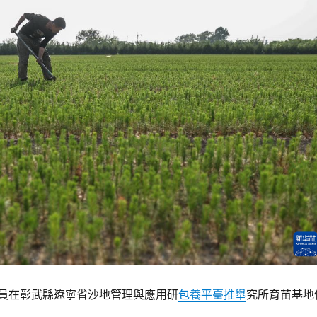
職員在彰武縣遼寧省沙地管理與應用研
包養平臺推舉
究所育苗基地