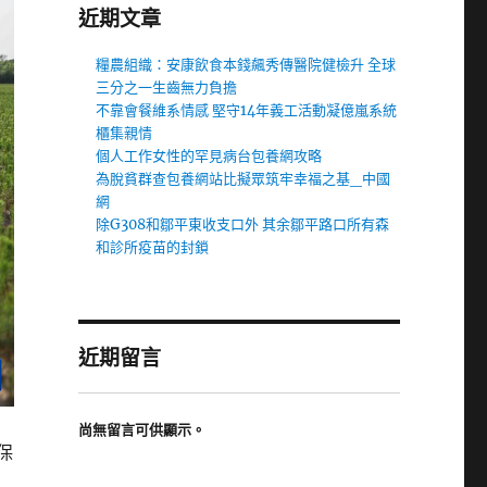
近期文章
糧農組織：安康飲食本錢飆秀傳醫院健檢升 全球
三分之一生齒無力負擔
不靠會餐維系情感 堅守14年義工活動凝億嵐系統
櫃集親情
個人工作女性的罕見病台包養網攻略
為脫貧群查包養網站比擬眾筑牢幸福之基_中國
網
除G308和鄒平東收支口外 其余鄒平路口所有森
和診所疫苗的封鎖
近期留言
尚無留言可供顯示。
保