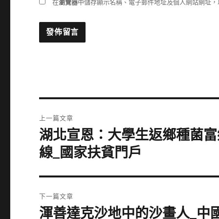
在
瀏覽器
中儲存顯示名稱、電子郵件地址及個人網站網址，
文
上一篇文章
章
湖北宣恩：大學生返鄉種菌富鄉
上
一
導
線_國家扶貧門戶
篇
覽
文
章:
下一篇文章
渾善達克沙地中的沙畫人_中國
下