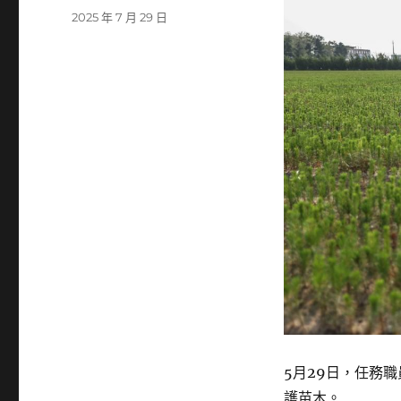
者
發
2025 年 7 月 29 日
佈
日
期:
5月29日，任務
護苗木。