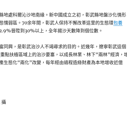
縣地處科爾沁沙地南緣。新中國成立之初，彰武縣地盤沙化情形
態懦弱區。70余年間，彰武人保持不懈改革這里的生態環
包養
2.9%晉陞到30%以上，全年揚沙天數降到個位數。
富同興，是彰武治沙人不竭尋求的目的。近幾年，遼寧彰武這個
養
重點扶植區域上的治沙要塞，以成長林業、林下“兩林”經濟，
產生態化“兩化”改變，每年經由過程造綠財產為本地增收近億
 攝