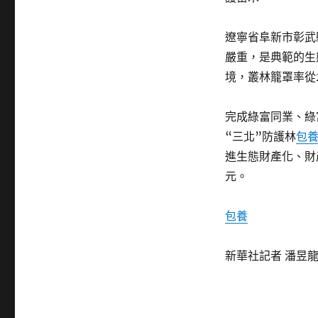
遼寧省阜新市彰武
嚴重，是典範的生
境，叢林籠罩率從
完成綠富同業、綠
“三北”防護林
包
進生態財產化、財
元。
包養
新華社記者 潘昱龍