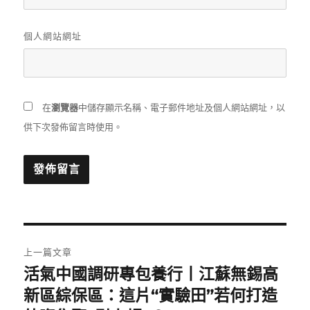
個人網站網址
在
瀏覽器
中儲存顯示名稱、電子郵件地址及個人網站網址，以
供下次發佈留言時使用。
文
上一篇文章
章
活氣中國調研專包養行丨江蘇無錫高
上
一
新區綜保區：這片“實驗田”若何打造
導