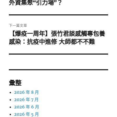
篇
外資集聚“引力場”？
覽
文
章:
下一篇文章
【爆疫一周年】張竹君談感觸專包養
下
一
感染：抗疫中進修 大師都不不難
篇
文
章:
彙整
2026 年 8 月
2026 年 7 月
2026 年 6 月
2026 年 5 月