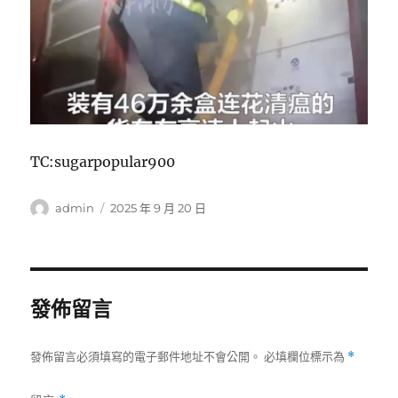
TC:sugarpopular900
作
發
admin
2025 年 9 月 20 日
者
佈
日
期:
發佈留言
發佈留言必須填寫的電子郵件地址不會公開。
必填欄位標示為
*