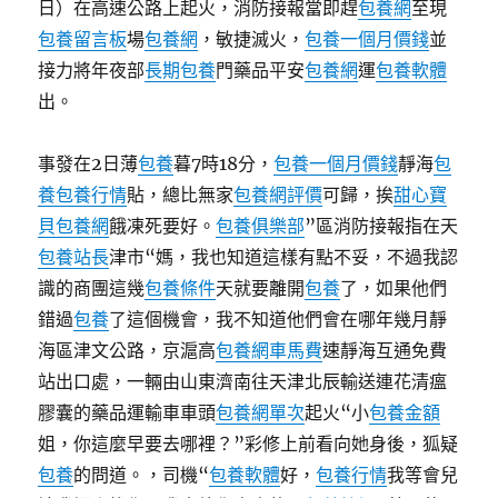
日）在高速公路上起火，消防接報當即趕
包養網
至現
包養留言板
場
包養網
，敏捷滅火，
包養一個月價錢
並
接力將年夜部
長期包養
門藥品平安
包養網
運
包養軟體
出。
事發在2日薄
包養
暮7時18分，
包養一個月價錢
靜海
包
養
包養行情
貼，總比無家
包養網評價
可歸，挨
甜心寶
貝包養網
餓凍死要好。
包養俱樂部
”區消防接報指在天
包養站長
津市“媽，我也知道這樣有點不妥，不過我認
識的商團這幾
包養條件
天就要離開
包養
了，如果他們
錯過
包養
了這個機會，我不知道他們會在哪年幾月靜
海區津文公路，京滬高
包養網車馬費
速靜海互通免費
站出口處，一輛由山東濟南往天津北辰輸送連花清瘟
膠囊的藥品運輸車車頭
包養網單次
起火“小
包養金額
姐，你這麼早要去哪裡？”彩修上前看向她身後，狐疑
包養
的問道。，司機“
包養軟體
好，
包養行情
我等會兒