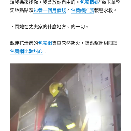
讓我媽來找你，我會放你自由的。
包養情婦
”藍玉華堅
定地點點頭
包養一個月價錢
。
包養網推薦
報警求救。
，問她在丈夫家的什麼地方。的一切。
載連花清瘟的
包養網
貨車忽然起火，請點擊圖組閱讀
包養網比較
甜心
：