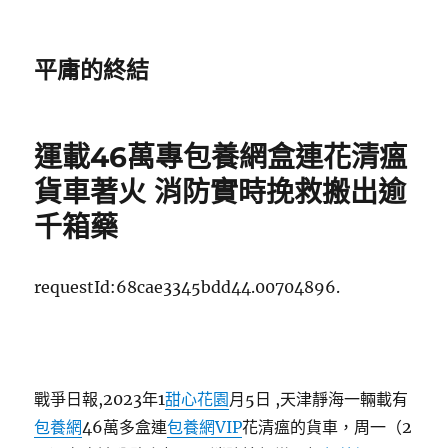
平庸的終結
運載46萬專包養網盒連花清瘟
貨車著火 消防實時挽救搬出逾
千箱藥
requestId:68cae3345bdd44.00704896.
戰爭日報,2023年1
甜心花園
月5日 ,天津靜海一輛載有
包養網
46萬多盒連
包養網VIP
花清瘟的貨車，周一（2