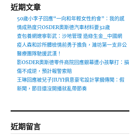
近期文章
50歲小李子回應“一向和年輕女性約會”：我的感
情成熟度只OSDER奧斯德汽車材料要32歲
查包養網遼寧彰武：沙地管理 造綠生金_中國網
疫人森和診所體檢情前勇于擔負，濰坊第一支非公
醫療團隊馳援武漢！
影OSDER奧斯德零件商院回應銀幕遭小孩擊打：損
傷不成逆，預計報警索賠
王琳回應被兒子JIUYI俱意豪宅設計掌摑傳聞：假
新聞，節目還沒開播就亂帶節奏
近期留言