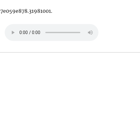
47e059e878.31981001.