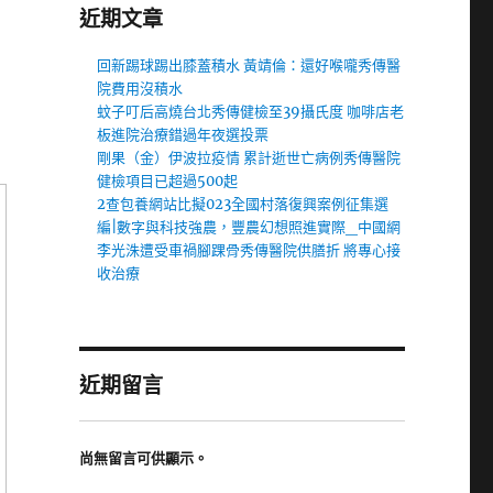
近期文章
回新踢球踢出膝蓋積水 黃靖倫：還好喉嚨秀傳醫
院費用沒積水
蚊子叮后高燒台北秀傳健檢至39攝氏度 咖啡店老
板進院治療錯過年夜選投票
剛果（金）伊波拉疫情 累計逝世亡病例秀傳醫院
健檢項目已超過500起
2查包養網站比擬023全國村落復興案例征集選
編|數字與科技強農，豐農幻想照進實際_中國網
李光洙遭受車禍腳踝骨秀傳醫院供膳折 將專心接
收治療
近期留言
尚無留言可供顯示。