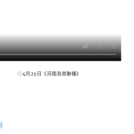
◇
4月25日《河南消息聯播》
日