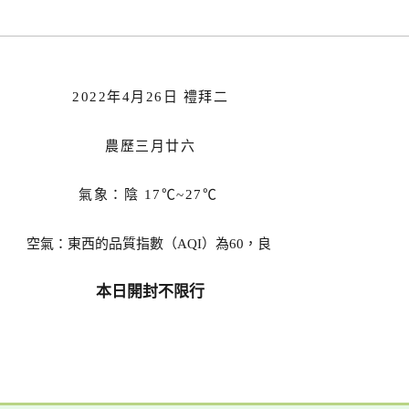
2022年4月26日 禮拜二
農歷三月廿六
氣象：陰 17
℃~27℃
空氣：東西的品質指數（AQI）為60，良
本日
開封不
限行