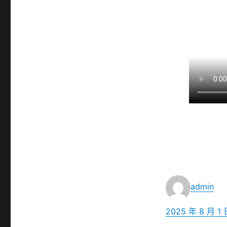
作
admin
者
發
2025 年 8 月 1 
佈