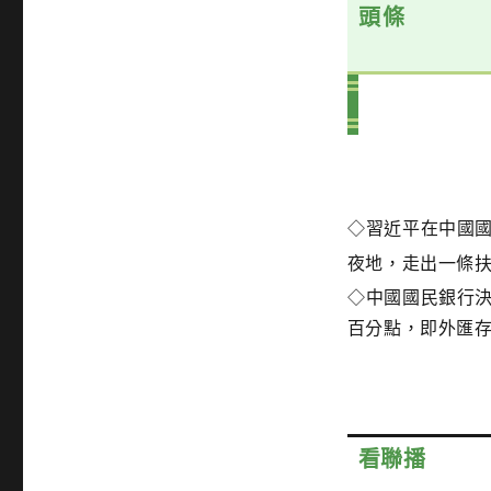
頭條
◇
習近平在中國
夜地，走出一條
◇
中國國民銀行決
百分點，即外匯存
看聯播