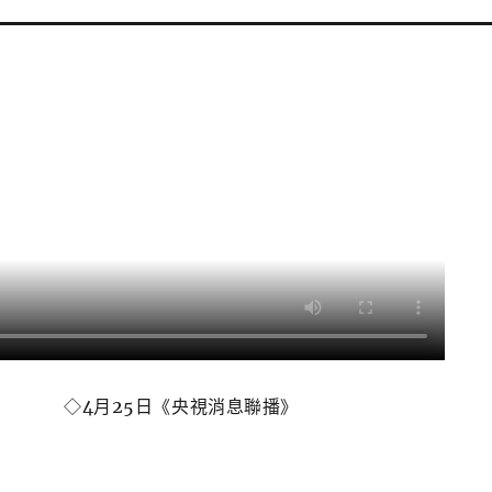
◇
4月25日《央視消息聯播》