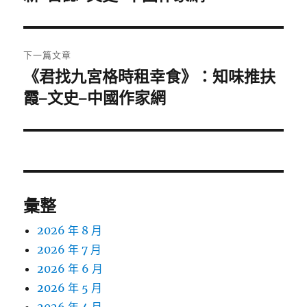
篇
覽
文
章:
下一篇文章
《君找九宮格時租幸食》：知味推扶
下
一
霞–文史–中國作家網
篇
文
章:
彙整
2026 年 8 月
2026 年 7 月
2026 年 6 月
2026 年 5 月