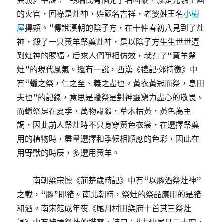
異義》中說：“顓瑞氏有個兒子名叫黎，就是光融全國
的火官，回祿是灶神，姓蘇名吉祥，老婆姓王名
小樹
屋
摶頰。”傳說漢朝的陰子方，在十仲春初八見到了灶
神，殺了一只黃羊祭奠灶神，是以陰子方生生世世遭
到灶神的賜福，后來人們爭相仿效，就有了“黃羊祭
灶”的現代風氣。還有一說，西漢《禮記·郊特徵》中
有“蠟之祭，仁之至、義之盡也。黃衣黃冠而祭，息田
夫也”的記錄，意思是蠟祭是對神靈窮力盡心的敬畏。
而蠟祭是在夏季，萬物肅殺，草木枯黃，黃色為主
調，因此前人祭灶時不只身穿黃色衣裳，在選擇祭奠
用的植物時，盡量選擇和季候相順應的色彩，因此在
用野獸的時辰，多選用黃羊。
南朝梁宗懔《荊楚歲時記》中有“以豚酒祭灶神”
之載，“豚”即豬。南北朝時，祭灶的祭品應用的是豬
和酒。南宋范成年夜《尾月村田樂府十首其三祭灶