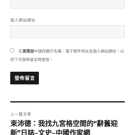
個人網站網址
在
瀏覽器
中儲存顯示名稱、電子郵件地址及個人網站網址，以
供下次發佈留言時使用。
文
上一篇文章
章
束沛德：我找九宮格空間的“辭舊迎
上
一
新”日誌–文史–中國作家網
導