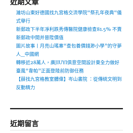
近期文章
濰坊山東好德國找九宮格交流學院“祭孔年夜典“儀
式舉行
新郵政下半年凈利跌秀傳醫院健康檢查81.5% 不賣
新郵政中間并晉陞價值
圖片故事丨月亮山瑤寨“查包養價錢渺小學”的守夢
人_中國網
轉移近28萬人，廣JIUYI俱意空間設計東全力做好
臺風“韋帕”正面登陸前防御任務
【薛找九宮格教室體偉】岑山書院 ：從傳統文明到
反動精力
近期留言