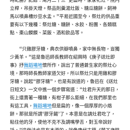
時紀勝》記錄：尾月二十三“更盡時，家家祀灶，院內
立桿，吊掛天燈。祭品則羹湯灶飯、糖瓜糖餅，飼神
馬以噴鼻槽炒豆水盂。”平易近國至今，祭灶的供品重
要有以下幾種：祭灶糖、糖餅、水餃、粉團、各類糕
點、棗山饃饃、菜飯、酒和飲品等。
“只雞膠牙糖，典衣供瓣噴鼻，家中無長物，豈獨
少黃羊。”這是魯迅師長教師在紹興時《庚子送灶即
事》抒
舞蹈場地
懷所作，說出了普通蒼生家的祭灶心
境，那時師長教師家道欠好，所以祭灶只能用雞和膠
牙糖。說起“膠牙糖”，也是有說道的，魯迅在《送灶
日短文》一文中進一個步驟寫道：“灶君升天的那日，
街上還賣著一種糖，有柑子那么鉅細，在我們那里也
有這工具，
舞蹈場地
但是扁的，像一個厚厚的小烙
餅。那就是所謂‘膠牙餳’了。本意是在請灶君吃了，
粘住他的牙，使他不克不及調嘴學舌，對玉帝說好