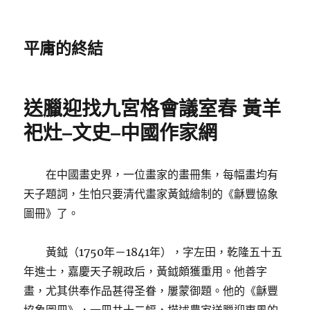
平庸的終結
送臘迎找九宮格會議室春 黃羊
祀灶–文史–中國作家網
在中國畫史界，一位畫家的畫冊集，每幅畫均有
天子題詞，生怕只要清代畫家黃鉞繪制的《龢豐協象
圖冊》了。
黃鉞（1750年－1841年），字左田，乾隆五十五
年進士，嘉慶天子親政后，黃鉞頗獲重用。他善字
畫，尤其供奉作品甚得圣眷，屢蒙御題。他的《龢豐