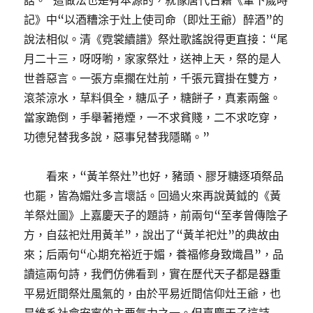
話。”這做法也是有本源的，就像唐代古籍《輦下歲時
記》中“以酒糟涂于灶上使司命（即灶王爺）醉酒”的
說法相似。清《霓裳續譜》祭灶歌謠說得更直接：“尾
月二十三，呀呀喲，家家祭灶，送神上天，祭的是人
世善惡言。一張方桌擱在灶前，千張元寶掛在雙方，
滾茶涼水，草料俱全，糖瓜子，糖餅子，真素兩盤。
當家跪倒，手舉著捲煙，一不求貧賤，二不求吃穿，
功德兒替我多說，惡事兒替我隱瞞。”
看來，“黃羊祭灶”也好，豬頭、膠牙糖逐項祭品
也罷，皆為媚灶多言壞話。回過火來再說黃鉞的《黃
羊祭灶圖》上嘉慶天子的題詩，前兩句“至孝曾傳陰子
方，自茲祀灶用黃羊”，說出了“黃羊祀灶”的典故由
來；后兩句“心期充裕近于媚，養福修身致熾昌”，品
讀這兩句詩，我們仿佛看到，實在歷代天子都是器重
平易近間祭灶風氣的，由於平易近間信仰灶王爺，也