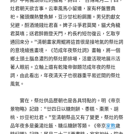
詞》中有豬頭祭灶的描寫，詩曰：“古傳尾月二十四，
灶君朝天欲言事。云車風馬小留連，家有杯盤豐典
祀。豬頭爛熱雙魚鮮，豆沙甘松粉餌團。男兒酌獻女
兒避，酹酒燒錢灶君喜。婢子斗爭君莫聞，貓犬角穢
君莫嗔；送君醉飽登天門，杓長杓短勿復云，乞取亨
通回來分。”清朝畫家周鯤將這首很是接地氣的祭灶詞
的意境繪進畫境，《范成年夜祭灶詞》畫軸，將一個
鄉土頭土腦息濃烈的祭灶節排場，活靈活現地展示活
著人眼前。立軸上還有乾隆帝御題范成年夜的祭灶
詞，由此看出，年夜清天子也很器重平易近間的祭灶
風氣。
實在，祭灶供品歷朝也是各具特點的。明《帝京
景物略》記錄：“廿四日以糖劑餅、黍糕、棗栗、胡
桃、炒豆祀灶君。”至清朝祭品又有了變更，祭灶的祭
品年夜多是羹湯灶飯、糖瓜糖餅等類。《帝京
家教
歲