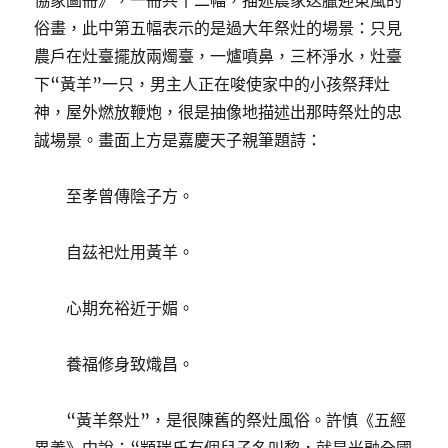
協象圖冊》，一冊共十二幅，描述農家送臘迎東風的
俗畫，此中第五幅表示的是過大年祭灶的場景：只見
農戶在灶臺擺放兩燭臺，一爐噴鼻，三杯淨水，灶臺
下“黃羊”一只，男主人正在唆使家中的小孩祭拜灶
神，屋外燃放鞭炮，很是抽像地描述出那時祭灶的忠
誠場景。畫面上方是嘉慶天子親筆題詩：
至孝曾傳陰子方。
自茲祀灶用黃羊。
心期充裕近于媚。
養福修身致熾昌。
“黃羊祭灶”，是很陳舊的祭灶風俗。許慎《五經