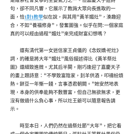
是維系社會安寧的主要氣力之一。但嘉慶天子這詩
句，卻不同凡響，它展示了教誨大眾向長進取的一
面，恰
1對1教學
似在說，與其用“黃羊媚灶”，湊趣迎
合，不如“養福修身”，發奮圖強。似乎在問:一個家庭
真的可以經由過程“媚灶”來完成財富幻想嗎？
還有清代第一女迷信家王貞儀的《念奴嬌·祀灶》
詞，的確是將大年“媚灶”風俗描述得比《黃羊祭灶
圖》還細致進微。尤其后半闋，剛巧逢迎了嘉慶天子
的畫上題詩意：“不學致富陰家，刲羊供酒，叩禱紛煩
熱。餅豆一年慚一餞，言事憑君朝闕。”她安然地表
現，本身的供奉能夠不敷豐富，但自己無欲無求，更
沒有做過什么負心事，所以灶王爺可以隨意報告請
示。
時至本日，人們仍然在過祭灶節“大年”，把它看