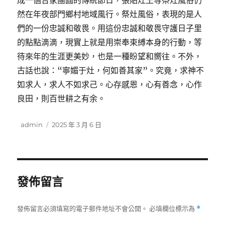
成一個合家團圓的傳統節日，張貼灶王等祭灶風俗仍
然在年夜部門鄉村地域風行。祭灶風俗，表現的是人
們的一份忠誠和敬畏。用這份忠誠和敬畏守護日子里
的點點滴滴，現實上就是用崇奉束縛本身的行動，等
待來年的生涯更美妙，也是一種盼望和嚮往。不外，
古話也說：“寧媚于灶，何如善其家”。究竟，求神不
如求人，求人不如求己。心存感恩，心有善念，心作
良田，則百世耕之有余。
作
發
admin
2025 年 3 月 6 日
者
佈
日
期:
發佈留言
發佈留言必須填寫的電子郵件地址不會公開。
必填欄位標示為
*