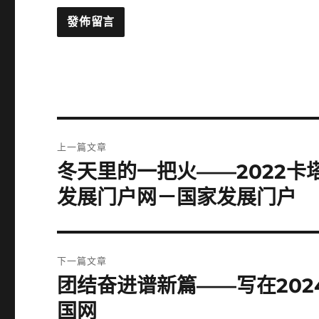
文
上一篇文章
章
冬天里的一把火——2022卡
上
一
導
发展门户网－国家发展门户
篇
覽
文
章:
下一篇文章
团结奋进谱新篇——写在202
下
一
国网