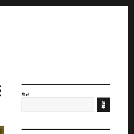
振
搜尋
搜
尋