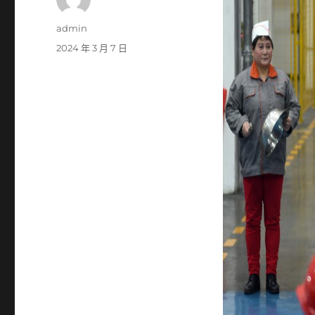
作
admin
者
發
2024 年 3 月 7 日
佈
日
期: