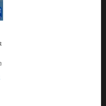
成
的
較