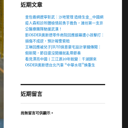
近期文章
查包養網遼寧彰武：沙地管理 造綠生金_中國網
疫人森和診所體檢情前勇于擔負，濰坊第一支非
公醫療團隊馳援武漢！
影OSDER奧斯德零件商院回應銀幕遭小孩擊打：
損傷不成逆，預計報警索賠
王琳回應被兒子JIUYI俱意豪宅設計掌摑傳聞：
假新聞，節目還沒開播就亂帶節奏
看見漂亮中國丨三江源20年蛻變：千湖歸來
OSDER奧斯德台北汽車 “中華水塔”煥重生
近期留言
尚無留言可供顯示。