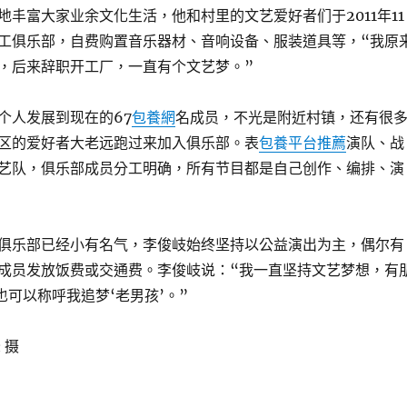
地丰富大家业余文化生活，他和村里的文艺爱好者们于2011年11
工俱乐部，自费购置音乐器材、音响设备、服装道具等，“我原
，后来辞职开工厂，一直有个文艺梦。”
个人发展到现在的67
包養網
名成员，不光是附近村镇，还有很
区的爱好者大老远跑过来加入俱乐部。表
包養平台推薦
演队、战
艺队，俱乐部成员分工明确，所有节目都是自己创作、编排、演
俱乐部已经小有名气，李俊岐始终坚持以公益演出为主，偶尔有
成员发放饭费或交通费。李俊岐说：“我一直坚持文艺梦想，有
也可以称呼我追梦‘老男孩’。”
 摄