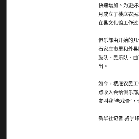
快速增加。为更好
月成立了楼底农民
在县文化馆工作过
俱乐部由开始的几
石家庄市里和外县
鼓队、民乐队、曲
出。
如今，楼底农民工
点收入会给俱乐部
友叫我‘老戏骨’，
新华社记者 骆学峰