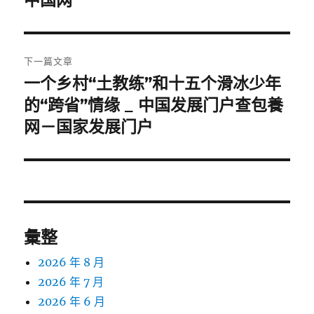
中国网
導
篇
覽
文
章:
下一篇文章
一个乡村“土教练”和十五个滑冰少年
下
一
的“跨省”情缘 _ 中国发展门户查包養
篇
网－国家发展门户
文
章:
彙整
2026 年 8 月
2026 年 7 月
2026 年 6 月