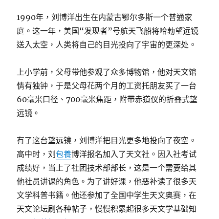
1990年，刘博洋出生在内蒙古鄂尔多斯一个普通家
庭。这一年，美国“发现者”号航天飞船将哈勃望远镜
送入太空，人类将自己的目光投向了宇宙的更深处。
上小学前，父母带他参观了众多博物馆，他对天文馆
情有独钟，于是父母花两个月的工资托朋友买了一台
60毫米口径、700毫米焦距，附带赤道仪的折叠式望
远镜。
有了这台望远镜，刘博洋把目光更多地投向了夜空。
高中时，刘
包養
博洋报名加入了天文社。因入社考试
成绩好，当上了社团技术部部长，这是一个需要给其
他社员讲课的角色。为了讲好课，他恶补读了很多天
文学科普书籍。他还参加了全国中学生天文奥赛，在
天文论坛刷各种帖子，慢慢积累起很多天文学基础知