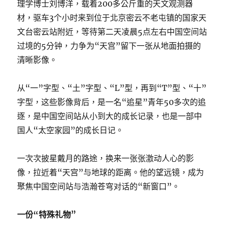
理学博士刘博洋，载着200多公斤重的天文观测器
材，驱车3个小时来到位于北京密云不老屯镇的国家天
文台密云站附近，等待第二天凌晨5点左右中国空间站
过境的5分钟，力争为“天宫”留下一张从地面拍摄的
清晰影像。
从“一”字型、“土”字型、“L”型，再到“T”型、“十”
字型，这些影像背后，是一名“追星”青年50多次的追
逐，是中国空间站从小到大的成长记录，也是一部中
国人“太空家园”的成长日记。
一次次披星戴月的路途，换来一张张激动人心的影
像，拉近着“天宫”与地球的距离。他的望远镜，成为
聚焦中国空间站与浩瀚苍穹对话的“新窗口”。
一份“特殊礼物”