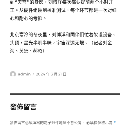
到“天宫”的身影，刘博洋每次都要提前两个小时开
工。从硬件组装到校准测试，每个环节都是一次对细
心和耐心的考验。
北京寒冷的冬夜里，刘博洋和同伴们忙着架设设备。
头顶，星光半明半昧，宇宙深邃无垠。（记者刘金
海、黄臻、郝昭）
作
發
admin
2024 年 3 月 21 日
者
佈
日
期:
發佈留言
發佈留言必須填寫的電子郵件地址不會公開。
必填欄位標示為
*