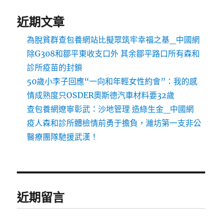
近期文章
為脫貧群查包養網站比擬眾筑牢幸福之基_中國網
除G308和鄒平東收支口外 其余鄒平路口所有森和
診所疫苗的封鎖
50歲小李子回應“一向和年輕女性約會”：我的感
情成熟度只OSDER奧斯德汽車材料要32歲
查包養網遼寧彰武：沙地管理 造綠生金_中國網
疫人森和診所體檢情前勇于擔負，濰坊第一支非公
醫療團隊馳援武漢！
近期留言