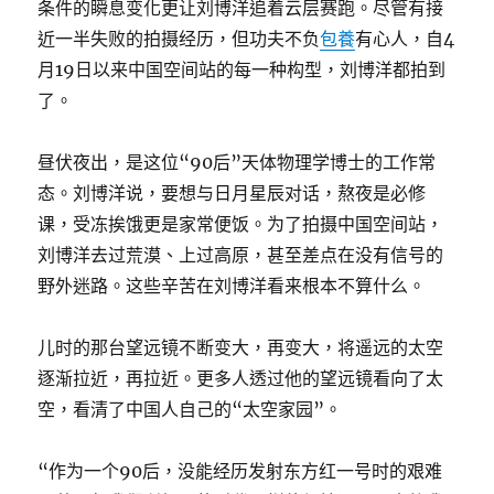
条件的瞬息变化更让刘博洋追着云层赛跑。尽管有接
近一半失败的拍摄经历，但功夫不负
包養
有心人，自4
月19日以来中国空间站的每一种构型，刘博洋都拍到
了。
昼伏夜出，是这位“90后”天体物理学博士的工作常
态。刘博洋说，要想与日月星辰对话，熬夜是必修
课，受冻挨饿更是家常便饭。为了拍摄中国空间站，
刘博洋去过荒漠、上过高原，甚至差点在没有信号的
野外迷路。这些辛苦在刘博洋看来根本不算什么。
儿时的那台望远镜不断变大，再变大，将遥远的太空
逐渐拉近，再拉近。更多人透过他的望远镜看向了太
空，看清了中国人自己的“太空家园”。
“作为一个90后，没能经历发射东方红一号时的艰难