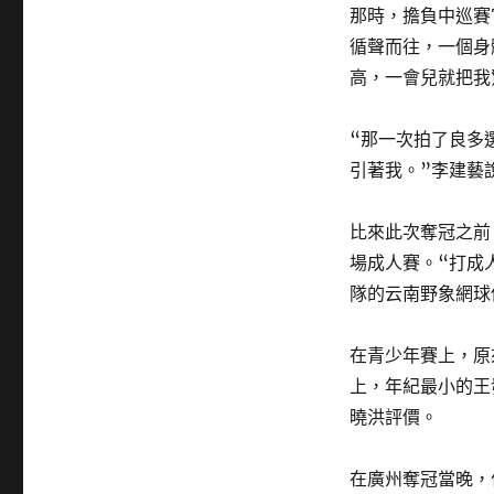
那時，擔負中巡賽
循聲而往，一個身
高，一會兒就把我
“那一次拍了良多
引著我。”李建藝
比來此次奪冠之前
場成人賽。“打成
隊的云南野象網球
在青少年賽上，原
上，年紀最小的王
曉洪評價。
在廣州奪冠當晚，