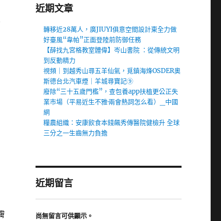
近期文章
不
轉移近28萬人，廣JIUYI俱意空間設計東全力做
好臺風“韋帕”正面登陸前防御任務
【薛找九宮格教室體偉】岑山書院 ：從傳統文明
到反動精力
視頻｜到越秀山尋五羊仙氣，覓鎮海烽OSDER奧
斯德台北汽車煙｜羊城尋寶記⑨
廢除“三十五歲門檻”，查包養app扶植更公正失
業市場（平易近生不雅·兩會熱詞怎么看）_中國
網
糧農組織：安康飲食本錢飆秀傳醫院健檢升 全球
三分之一生齒無力負擔
近期留言
膚
尚無留言可供顯示。