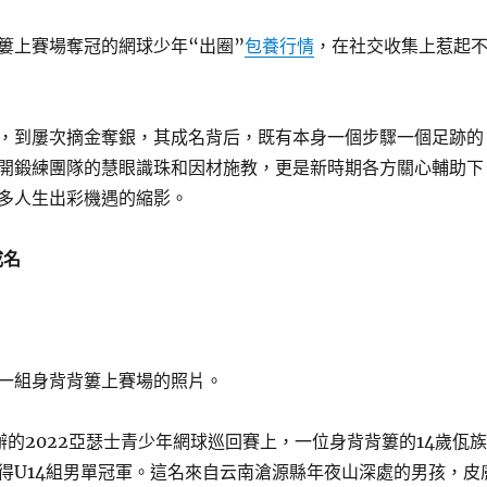
簍上賽場奪冠的網球少年“出圈”
包養行情
，在社交收集上惹起
，到屢次摘金奪銀，其成名背后，既有本身一個步驟一個足跡的
開鍛練團隊的慧眼識珠和因材施教，更是新時期各方關心輔助下
多人生出彩機遇的縮影。
成名
一組身背背簍上賽場的照片。
辦的2022亞瑟士青少年網球巡回賽上，一位身背背簍的14歲佤族
得U14組男單冠軍。這名來自云南滄源縣年夜山深處的男孩，皮