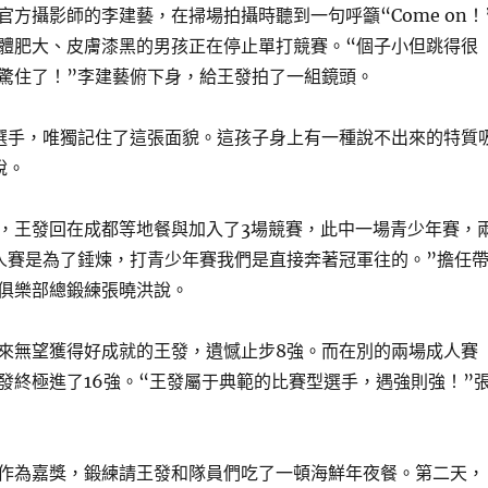
官方攝影師的李建藝，在掃場拍攝時聽到一句呼籲“Come on！
體肥大、皮膚漆黑的男孩正在停止單打競賽。“個子小但跳得很
驚住了！”李建藝俯下身，給王發拍了一組鏡頭。
選手，唯獨記住了這張面貌。這孩子身上有一種說不出來的特質
說。
，王發回在成都等地餐與加入了3場競賽，此中一場青少年賽，
人賽是為了錘煉，打青少年賽我們是直接奔著冠軍往的。”擔任
俱樂部總鍛練張曉洪說。
來無望獲得好成就的王發，遺憾止步8強。而在別的兩場成人賽
發終極進了16強。“王發屬于典範的比賽型選手，遇強則強！”
作為嘉獎，鍛練請王發和隊員們吃了一頓海鮮年夜餐。第二天，