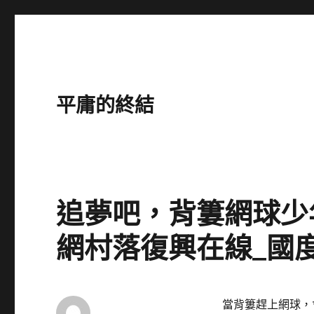
平庸的終結
追夢吧，背簍網球少
網村落復興在線_國
當背簍趕上網球，