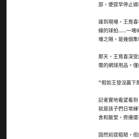
部，便提早停止過
達到現場，王育喜
線的球拍……一堵
墻之隔，是幾個集
那天，王育喜深受
需的網球用品。僅
“假如王發沒贏下
記者實地看望看到
就是孩子們日常練
舍和飯堂，旁邊還
固然前提粗陋，但