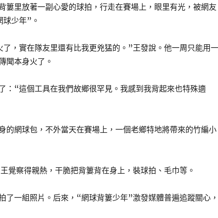
背簍里放著一副心愛的球拍，行走在賽場上，眼里有光，被網友
網球少年”。
火了，實在隊友里還有比我更兇猛的。”王發說。他一周只能用
傳聞本身火了。
了：“這個工具在我們故鄉很罕見。我感到我背起來也特殊適
身的網球包，不外當天在賽場上，一個老鄉特地將帶來的竹編小
”王覺察得親熱，干脆把背簍背在身上，裝球拍、毛巾等。
拍了一組照片。后來，“網球背簍少年”激發媒體普遍追蹤關心