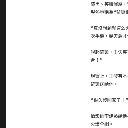
漆黑、笑臉渾厚，
親熱地稱為“背簍
“真沒想到就這么
次手機，幾天后才
說起背簍，王失笑
合！”
現實上，王發有本
背簍送給他。
“很久沒回家了！
攝影師李建藝給他
火爆全網。