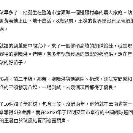
球早多了。他誕生在臨滄市滄源縣一個邊疆村寨的農人家庭。幼
簍背著他上山下地干農活。8歲以前，王發的世界里沒有呈現過
過。
就讀的勐董鎮中間完小，來了一個健碩高峻的網球鍛練，就是現
賽場的張曉洪。昔時，有多年執教經過的事況的張曉洪，想在年
球的好苗子。
王發8歲，讀二年級。那時，張曉洪讓他跑圈、扔球，測試空間感和
怪的王頒發現凸起，一場測試上去幾個項目都得了優良。
了10個孩子學網球，包含王發。沒過兩年，他們就在云南省第十
舉奪得6枚金牌。而在2020年于昆明安定市舉行的中國網球巡回
歲的王發由於球風結實而嶄露頭角。