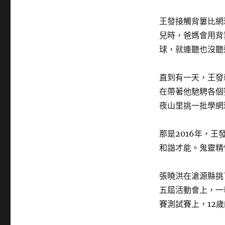
王發接觸背簍比網
兒時，爸媽會用背
球，就連聽也沒聽
直到有一天，王發
在帶著他馳騁各個
夜山里挑一批學網
那是2016年，
和諧才能。鬼靈精
張曉洪在滄源縣挑
五屆活動會上，一
賽測試賽上，12