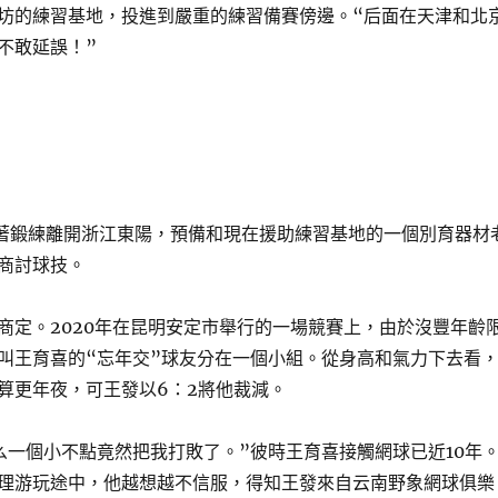
坊的練習基地，投進到嚴重的練習備賽傍邊。“后面在天津和北
不敢延誤！”
隨著鍛練離開浙江東陽，預備和現在援助練習基地的一個別育器材
商討球技。
商定。2020年在昆明安定市舉行的一場競賽上，由於沒豐年齡
叫王育喜的“忘年交”球友分在一個小組。從身高和氣力下去看
算更年夜，可王發以6：2將他裁減。
么一個小不點竟然把我打敗了。”彼時王育喜接觸網球已近10年
理游玩途中，他越想越不信服，得知王發來自云南野象網球俱樂