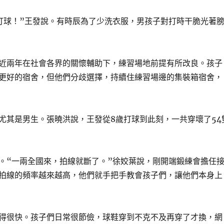
打球！”王發說。有時辰為了少洗衣服，男孩子對打時干脆光著
近兩年在社會各界的關懷輔助下，練習場地前提有所改良。孩子
更好的宿舍，但他們分歧選擇，持續住練習場邊的集裝箱宿舍，
尤其是男生。張曉洪說，王發從8歲打球到此刻，一共穿壞了54
。“一兩全國來，拍線就斷了。”徐姣葉說，剛開端鍛練會擔任
拍線的頻率越來越高，他們就手把手教會孩子們，讓他們本身上
得很快。孩子們日常很節儉，球鞋穿到不克不及再穿了才換，網