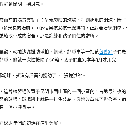
程趕到昆明一探討竟。
被面前的場景震動了：呈現裂痕的球場、打到起毛的網球、斷了
80多米長的墻前，10多個男孩女孩一線排開，正對著墻練網球。
裝箱改革成的宿舍，那是鍛練和孩子們住的處所。
震動，就地決議援助球拍、網球、網球車等一批孩
包養網
子們急
網球，他就一次性援助了50箱，孩子們直到本年3月才用完。
那場球，就沒有后面的援助了。”張曉洪說。
，這片練習場位置于昆明市西山區的一個小區內，占地最年夜的
習的球場。球場邊上就是一排集裝箱，分辨改革成了辦公室、宿
有一個小健身房。
網球少年們的幻想在這里發展。