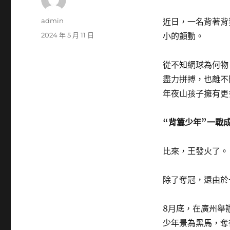
作
admin
近日，一名背著背
者
發
2024 年 5 月 11 日
小的顫動。
佈
日
從不知網球為何物
期:
盡力拼搏，也離不
年夜山孩子擁有更
“背簍少年”一戰
比來，王發火了。
除了奪冠，還由於
8月底，在廣州舉
少年景為黑馬，奪