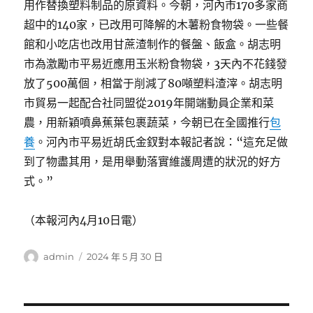
用作替換塑料制品的原資料。今朝，河內市170多家商
超中的140家，已改用可降解的木薯粉食物袋。一些餐
館和小吃店也改用甘蔗渣制作的餐盤、飯盒。胡志明
市為激勵市平易近應用玉米粉食物袋，3天內不花錢發
放了500萬個，相當于削減了80噸塑料渣滓。胡志明
市貿易一起配合社同盟從2019年開端動員企業和菜
農，用新穎噴鼻蕉葉包裹蔬菜，今朝已在全國推行
包
養
。河內市平易近胡氏金釵對本報記者說：“這充足做
到了物盡其用，是用舉動落實維護周遭的狀況的好方
式。”
（本報河內4月10日電）
作
發
admin
2024 年 5 月 30 日
者
佈
日
期: