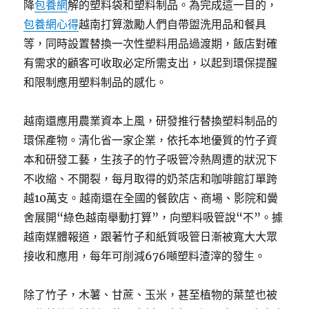
降
包養網
解的塑料袋和塑料制品。為完成這一目的，
包養網心得
越南打算激勵人們自帶盥洗用品和餐具
等，同時設置替換一次性塑料用品過渡期，飯店對確
有需求的顧客可收取必定所需支出，以起到環保提醒
和限制應用塑料制品的感化。
越南還應用農業資本上風，研發推行替換塑料制品的
環保產物。清化省一家企業，依托本地優質的竹子資
本和研發工藝，生孩子的竹子吸管冷熱周遭的狀況下
不收縮、不開裂，每月取得的奶茶店和咖啡館訂單跨
越10萬支。越南還在全國的餐飲店、商場、影院和黌
舍展開“綠色越南舉動打算”，向塑料吸管說“不”。據
越南媒體報道，跟著竹子和紙質吸管日漸被寬大大眾
接收和應用，每年可削減676噸塑料渣滓的發生。
除了竹子，木薯、甘蔗、玉米，甚至植物的葉莖也被