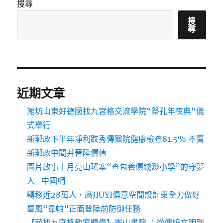
搜尋
搜
尋
近期文章
濰坊山東好德國找九宮格交流學院“祭孔年夜典“儀
式舉行
新郵政下半年凈利跌秀傳醫院健康檢查81.5% 不賣
新郵政中間并晉陞價值
圖片故事丨月亮山瑤寨“查包養價錢渺小學”的守夢
人_中國網
轉移近28萬人，廣JIUYI俱意空間設計東全力做好
臺風“韋帕”正面登陸前防御任務
【薛找九宮格教室體偉】岑山書院 ：從傳統文明到