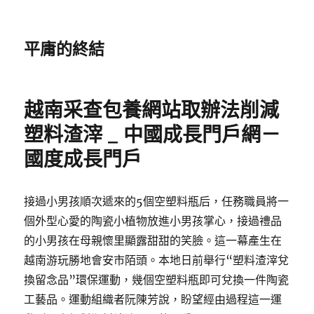
平庸的終結
越南采查包養網站取辦法削減
塑料渣滓 _ 中國成長門戶網－
國度成長門戶
接過小男孩順次遞來的5個空塑料瓶后，任務職員將一
個外型心愛的陶瓷小植物放進小男孩掌心，接過禮品
的小男孩在母親懷里顯露甜甜的笑臉。這一幕產生在
越南游玩勝地會安市陌頭。本地日前舉行“塑料渣滓兌
換留念品”環保運動，幾個空塑料瓶即可兌換一件陶瓷
工藝品。運動組織者阮陳芳說，盼望經由過程這一運