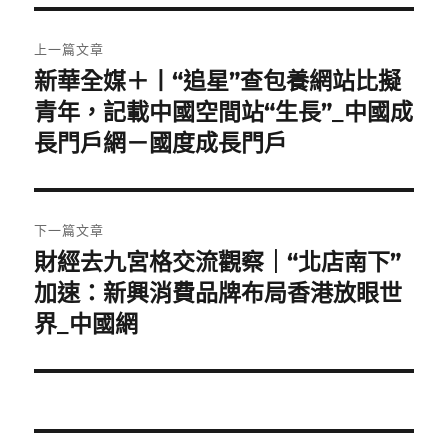
文
上一篇文章
章
新華全媒＋丨“追星”查包養網站比擬
上
一
青年，記載中國空間站“生長”_中國成
導
篇
長門戶網－國度成長門戶
覽
文
章:
下一篇文章
財經去九宮格交流觀察｜“北店南下”
下
一
加速：新興消費品牌布局香港放眼世
篇
界_中國網
文
章: