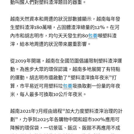
動叫醒人們對塑料渣滓題目的器重。
越南天然資本和周遭的狀況部數據顯示，越南每年發
生塑料渣滓180萬噸，占固體渣滓總量的12%。在河
內市和胡志明市，均勻天天發生約80
包養
噸塑料渣
滓，給本地周遭的狀況帶來嚴重影響。
從2019年開端，越南在全國范圍倡議限制塑料渣滓運
動。為進步大眾的環保認識，越南多地展開了有特點
的運動。胡志明市還啟動了“塑料渣滓換年夜米”打
算，市平易近可用塑料垃
包養
圾換取劃一份量的年夜
米，每人最多可換取10公斤年夜米。
越南2021年7月經由過程“加大力度塑料渣滓治理的計
劃”，力爭到2025年各購物中間和超市100%應用可
降解的環保袋，一切景區、飯店、飯館不再應用不成