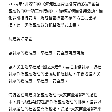
2024年4月發布的《海淀區委常委會帶頭落實“圍著
基層轉”的十項工作措施》，從務實精簡會議活動、簡
化調研接待安排、規范督查檢查考核等方面提出舉
措，進一步為基層減負和整治形式主義。
共建美好家園
讓群眾的獲得感、幸福感、安全感可感可及
讓人民生活幸福是“國之大者”。要把服務群眾、造福
群眾作為基層治理的出發點和落腳點，不斷增強人民
群眾的獲得感、幸福感、安全感。
海淀區在黨建引領基層治理“大家商量著辦”的過程
中，將“共建美好家園”作為基層治理的目標，強調以
群眾居住的社區空間為載體，通過“大家商量著辦”來