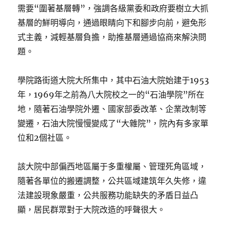
需要“圍著基層轉”，強調各級黨委和政府要樹立大抓
基層的鮮明導向，通過眼睛向下和腳步向前，避免形
式主義，減輕基層負擔，助推基層通過協商來解決問
題。
學院路街道大院大所集中，其中石油大院始建于1953
年，1969年之前為八大院校之一的“石油學院”所在
地，隨著石油學院外遷、國家部委改革、企業改制等
變遷，石油大院慢慢變成了“大雜院”，院內有多家單
位和2個社區。
該大院中部偏西地區屬于多重權屬、管理死角區域，
隨著各單位的搬遷調整，公共區域建筑年久失修，違
法建設現象嚴重，公共服務功能缺失的矛盾日益凸
顯，居民群眾對于大院改造的呼聲很大。