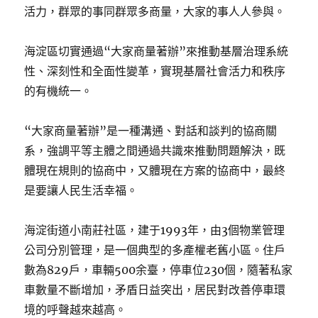
活力，群眾的事同群眾多商量，大家的事人人參與。
海淀區切實通過“大家商量著辦”來推動基層治理系統
性、深刻性和全面性變革，實現基層社會活力和秩序
的有機統一。
“大家商量著辦”是一種溝通、對話和談判的協商關
系，強調平等主體之間通過共識來推動問題解決，既
體現在規則的協商中，又體現在方案的協商中，最終
是要讓人民生活幸福。
海淀街道小南莊社區，建于1993年，由3個物業管理
公司分別管理，是一個典型的多產權老舊小區。住戶
數為829戶，車輛500余臺，停車位230個，隨著私家
車數量不斷增加，矛盾日益突出，居民對改善停車環
境的呼聲越來越高。