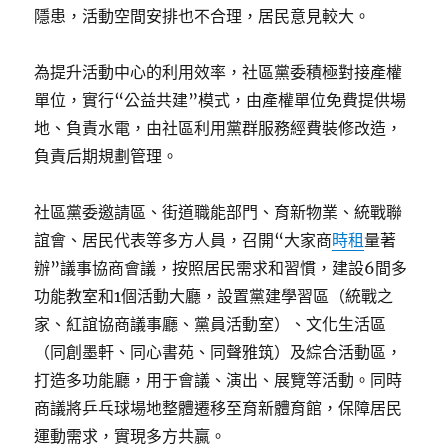
隱患，活動空間安排也不合理，居民意見較大。
為提升活動中心的利用效率，社區黨委積極對接產權
單位，實行“公益共建”模式，由產權單位免費提供場
地、負責水電，由社區利用黨群服務經費裝修改造，
負責后期規劃管理。
社區黨委邀請區、街道職能部門、育新物業、統戰聯
誼會、居民代表等多方人員，召開“大家商
時租
量著
辦”議事協商會議，按照居民需求和習慣，建設6間多
功能教室和1個活動大廳，設置黨建學習區（統戰之
家、紅誼協商議事廳、黨員活動室）、文化生活區
（同創墨軒、同心書苑、同聲雅筑）及綜合活動區，
打造多功能廳，用于會議、演出、展覽等活動。同時
商議將乒乓球場地整體遷移至育新體育館，保障居民
運動需求，實現多方共贏。