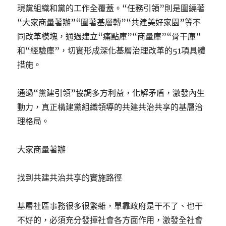
現黨組織和黨的工作全覆蓋。“任務引領”則是圍繞著
“大家商量著辦”“圍著基層轉”“共建美好家園”等不
同改革模塊，通過建立“痛點庫”“商量庫”“骨干庫”
和“經驗庫”，切實形成深化基層治理改革的51項具體
措施。
通過“黨建引領”協調多方利益，化解矛盾，激發內生
動力，真正構建黨組織領導的共建共治共享的基層治
理格局。
大家商量著辦
找到共建共治共享的實施路徑
基層社區事務很多很繁雜，單靠政府是干不了、也干
不好的，必須充分發揮社會各方面作用，激發全社會