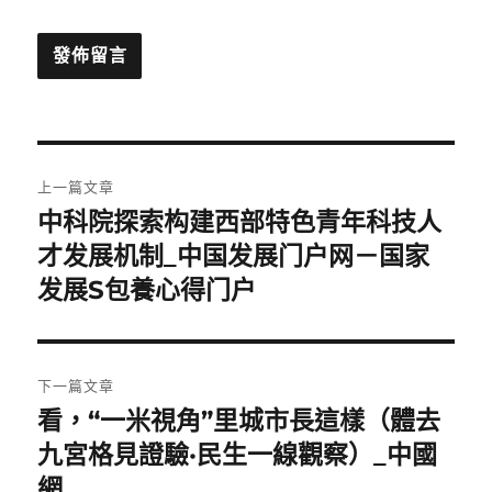
文
上一篇文章
章
中科院探索构建西部特色青年科技人
上
一
才发展机制_中国发展门户网－国家
導
篇
发展S包養心得门户
覽
文
章:
下一篇文章
看，“一米視角”里城市長這樣（體去
下
一
九宮格見證驗·民生一線觀察）_中國
篇
網