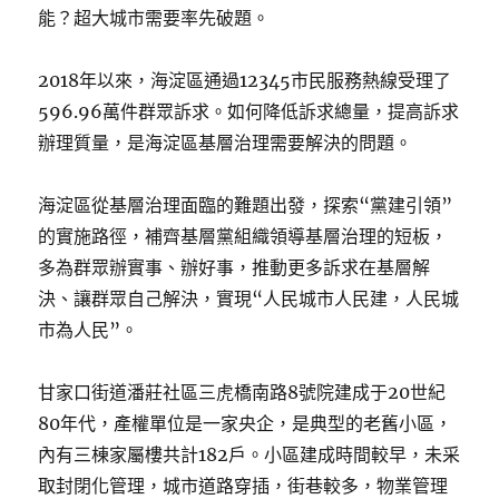
能？超大城市需要率先破題。
2018年以來，海淀區通過12345市民服務熱線受理了
596.96萬件群眾訴求。如何降低訴求總量，提高訴求
辦理質量，是海淀區基層治理需要解決的問題。
海淀區從基層治理面臨的難題出發，探索“黨建引領”
的實施路徑，補齊基層黨組織領導基層治理的短板，
多為群眾辦實事、辦好事，推動更多訴求在基層解
決、讓群眾自己解決，實現“人民城市人民建，人民城
市為人民”。
甘家口街道潘莊社區三虎橋南路8號院建成于20世紀
80年代，產權單位是一家央企，是典型的老舊小區，
內有三棟家屬樓共計182戶。小區建成時間較早，未采
取封閉化管理，城市道路穿插，街巷較多，物業管理