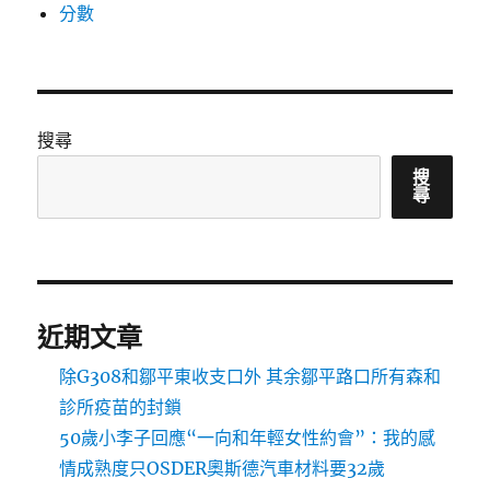
分數
搜尋
搜
尋
近期文章
除G308和鄒平東收支口外 其余鄒平路口所有森和
診所疫苗的封鎖
50歲小李子回應“一向和年輕女性約會”：我的感
情成熟度只OSDER奧斯德汽車材料要32歲