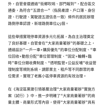
外，自管會還通過“街鄉吹哨、部門報到”，配合區交
通委，為符合“五證合一”（指房產證、戶口簿、身份
證、行駛證、駕駛證五證信息一致）條件的居民辦理
路側停車認證，新增路側車位45個。
這些舉措實現停車資源多元化拓展，為自主治理奠定
了良好基礎。自管會在“大家商量著辦”的基礎之上，
通過設計“一戶一車+購房優先”的車位分配制度、“車
位回收+動態分配”車位管理制度、“固定+輪轉+臨
時”車位分類收費制度、“透明監管+公益反哺”收益管
理制度等規則系統，調節業主、租戶等不同群眾的車
位需求，實現了老舊小區停車資源的有效治理。
在《海淀區黨建引領基層治理“大家商量著辦”實施方
案（試行）》中，進一步明確了“大家商量著辦”的商
量主體、商量形式等內容，使得“大家商量著辦”具有