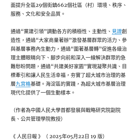
面提升全區29個街鎮662個社區（村）環境、秩序、
服務、文化和安全品質。
通過“黨建引領”調動各方的積極性、主動性、
見證
創
造性，通過“大家商量著辦”激發基層群眾的活力、參
與基層事務內生動力，通過“圍著基層轉”促進各級治
理主體眼睛向下、腳步向前和深入一線解決群眾的急
難愁盼問題，通過“共建美好家園”實現凝聚共識、目
標牽引和讓人民生活幸福，夯實了超大城市治理的基
層
九宮格
基礎。海淀區的實踐，為超大城市基層治理
現代化提供了一個生動樣本。
（作者為中國人民大學首都發展與戰略研究院副院
長、公共管理學院教授）
《 人民日報 》（ 2025年05月22日 19 版）