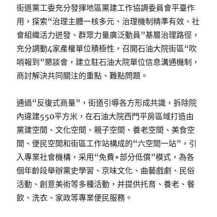
街道黨工委充分發揮地區黨建工作協調委員會平臺作
用，探索“治理主體一核多元、治理機制精準有效、社
會組織活力迸發、群眾力量廣泛動員”基層治理路徑，
充分調動4家產權單位積極性，召開石油大院街區“吹
哨報到”懇談會，建立駐石油大院單位信息溝通機制，
商討解決共同關注的重點、難點問題。
通過“反復式商量”，街道引導各方形成共識，拆除院
內違建550平方米，在石油大院西門平房區域打造由
黨建空間、文化空間、親子空間、養老空間、美食空
間、便民空間和街區工作站構成的“六空間一站”，引
入專業社會機構，采用“免費+部分低償”模式，為各
個年齡段舉辦黨史學習、京味文化、曲藝戲劇、民俗
活動、創意美術等多種活動，并提供托育、養老、餐
飲、洗衣、家政等專業便民服務。