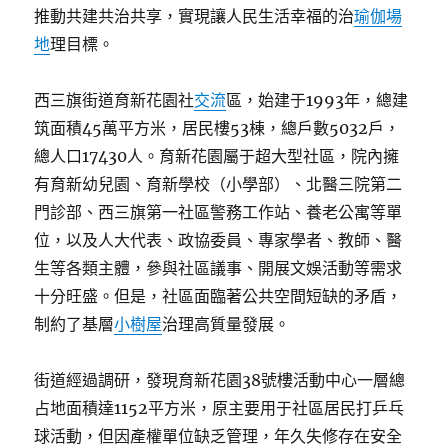
推動共建共治共享，實現讓人民生活幸福的治
瑜伽場
地
理目標。
西三旗街道育新花園社
交流
區，始建于1993年，總建
筑面積45萬平方米，居民樓53棟，總戶數5032戶，
總人口17430人。育新花園屬于超大型社區，院內擁
有育新幼兒園、育新學校（小學部）、北醫三院第二
門診部、西三旗第一社區警務工作站、養老公寓等單
位，以及人大代表、政協委員、專家學者、教師、醫
生等各類主體，參與社區議事、開展文娛活動等需求
十分旺盛。但是，社區面臨著公共空間短缺的矛盾，
制約了基層
小樹屋
治理高質量發展。
街道經過調研，發現育新花園38號樓活動中心一層總
占地面積達1152平方米，原主要用于社區居民打乒乓
球活動，但因產權單位缺乏管理，年久失修存在安全