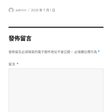
作
發
admin
2025 年 7 月 1 日
者
佈
日
期:
發佈留言
發佈留言必須填寫的電子郵件地址不會公開。
必填欄位標示為
*
留言
*