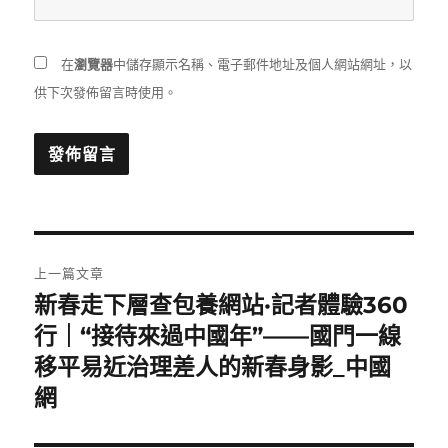
在
瀏覽器
中儲存顯示名稱、電子郵件地址及個人網站網址，以
供下次發佈留言時使用。
文
上一篇文章
章
新春走下層查包養網站·記者體驗360
上
一
行｜“接待來過中國年”——國門一線
導
篇
移平易近治理差人的新春身影_中國
覽
文
網
章: