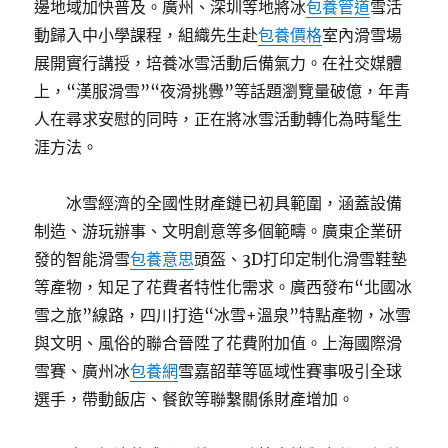
邊地域加快普及。廣州、深圳等地將冰
包養管道
雪活
動歸入中小學課程，組織先生赴
包養價格
室內滑雪場
展開實行講授，培養冰雪活動后備氣力。在社交媒體
上，“漢服滑雪”“夜滑挑釁”等話題瀏覽量破億，年青
人在尋求安慰的同時，正在將冰雪活動轉化為時髦生
涯方法。
冰雪經濟的全國性財產鏈已初具範圍，涵蓋設備
制造、游玩辦事、文明創意等多個範疇。廣東企業研
發的智能滑雪
包養意思
頭盔、3D打印定制化滑雪鞋墊
等產物，知足了花費者特性化需求。廣西發布“北國冰
雪之旅”線路，四川打造“冰雪+溫泉”特點產物，冰雪
與文明、風俗的聯合晉陞了花費附加值。上海國際滑
雪賽、廣州冰
包養網
雪嘉韶華等區域性賽事吸引全球
選手，帶動飯店、餐飲等聯繫關係財產增加。