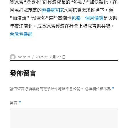
質冰雪“冷資本”向經濟成長的“熱動力”加快轉化。在
國民群眾茂盛的
包養網VIP
冰雪花費需求推進下，像
“爾濱熱”“滑雪熱”這些高潮也
包養一個月價錢
是火遍
年夜江南北，成長冰雪經濟在社會上構成普遍共鳴。
台灣包養網
作
發
admin
2025 年 2 月 27 日
者
佈
日
發佈留言
期:
發佈留言必須填寫的電子郵件地址不會公開。
必填欄位標示為
*
留言
*