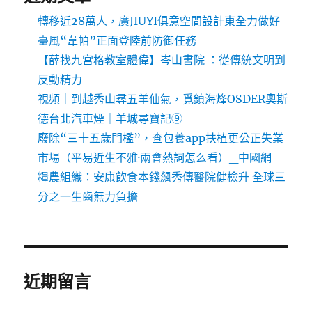
轉移近28萬人，廣JIUYI俱意空間設計東全力做好
臺風“韋帕”正面登陸前防御任務
【薛找九宮格教室體偉】岑山書院 ：從傳統文明到
反動精力
視頻｜到越秀山尋五羊仙氣，覓鎮海烽OSDER奧斯
德台北汽車煙｜羊城尋寶記⑨
廢除“三十五歲門檻”，查包養app扶植更公正失業
市場（平易近生不雅·兩會熱詞怎么看）_中國網
糧農組織：安康飲食本錢飆秀傳醫院健檢升 全球三
分之一生齒無力負擔
近期留言