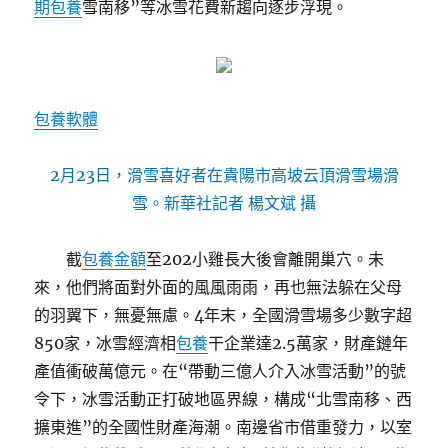
期包養
雪南移”等冰雪花費新趨向逐步浮現。
包養軟體
2月23日，滑雪喜好者在貴陽市高坡云頂滑雪場滑
雪。新華社記者 楊文斌 攝
截
包養金額
至202小雞長大後會離開巢穴。未
來，他們將面對外面的風風雨雨，再也無法躲在父母
的羽翼下，無憂無慮。4年末，全國滑雪場多少數字超
850家，冰雪經濟相
包養
干企業達2.5萬家，財產鏈年
產值衝破萬億元。在“帶動三億人介入冰雪活動”的號
令下，冰雪活動正打破地區界線，構成“北雪南移、西
擴東進”的全國性財產海潮。南邊省市借重發力，以室