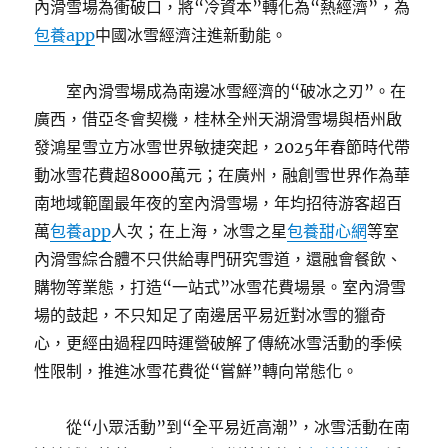
內滑雪場為衝破口，將“冷資本”轉化為“熱經濟”，為
包養app
中國冰雪經濟注進新動能。
室內滑雪場成為南邊冰雪經濟的“破冰之刃”。在
廣西，借亞冬會契機，桂林全州天湖滑雪場與梧州啟
發鴻星雪立方冰雪世界敏捷突起，2025年春節時代帶
動冰雪花費超8000萬元；在廣州，融創雪世界作為華
南地域範圍最年夜的室內滑雪場，年均招待游客超百
萬
包養app
人次；在上海，冰雪之星
包養甜心網
等室
內滑雪綜合體不只供給專門研究雪道，還融會餐飲、
購物等業態，打造“一站式”冰雪花費場景。室內滑雪
場的鼓起，不只知足了南邊居平易近對冰雪的獵奇
心，更經由過程四時運營破解了傳統冰雪活動的季候
性限制，推進冰雪花費從“嘗鮮”轉向常態化。
從“小眾活動”到“全平易近高潮”，冰雪活動在南