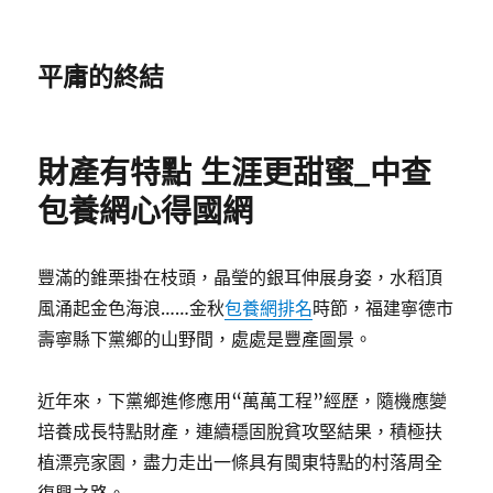
平庸的終結
財產有特點 生涯更甜蜜_中查
包養網心得國網
豐滿的錐栗掛在枝頭，晶瑩的銀耳伸展身姿，水稻頂
風涌起金色海浪……金秋
包養網排名
時節，福建寧德市
壽寧縣下黨鄉的山野間，處處是豐產圖景。
近年來，下黨鄉進修應用“萬萬工程”經歷，隨機應變
培養成長特點財產，連續穩固脫貧攻堅結果，積極扶
植漂亮家園，盡力走出一條具有閩東特點的村落周全