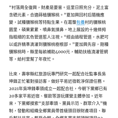
“村落周全復興，財產是要害。這里日照充分，泥土富
含硒元素，合適蒔植獼猴桃。”夏加興回村后隨機應
變，試種獼猴桃等特點生果。在葛壟
包養
村的獼猴桃
園里，碩果累累、噴鼻氣撲鼻，地上展設的十幾條拇
指粗細的玄色管道惹人注視。“經由過程管道，水肥可
以或許精準滴灌到獼猴桃樹根部。”夏加興先容，剛種
獼猴桃時，縣里每畝補助4000元，輔助扶植澆灌管網
等，給村里幫了年夜忙。
比來，壽寧縣紅旅游玩專門研究一起配合社監事長吳
坤鋒正忙著對接訪客，做好平易近宿乾淨保證任務。
2021年吳坤鋒牽頭成立一起配合社，今朝下黨鄉已有
20多家平易近宿、餐飲等游玩運營主體參加。近年
來，下黨鄉摸索“支部牽頭、黨員示范、群眾介入”機
制，發動和組織全鄉黨員帶首級頭目辦財產項目、聯