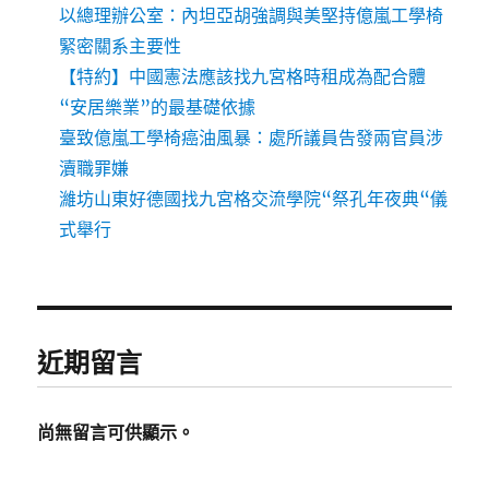
以總理辦公室：內坦亞胡強調與美堅持億嵐工學椅
緊密關系主要性
【特約】中國憲法應該找九宮格時租成為配合體
“安居樂業”的最基礎依據
臺致億嵐工學椅癌油風暴：處所議員告發兩官員涉
瀆職罪嫌
濰坊山東好德國找九宮格交流學院“祭孔年夜典“儀
式舉行
近期留言
尚無留言可供顯示。