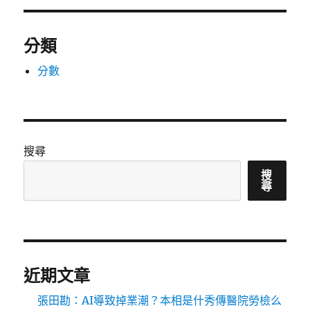
分類
分數
搜尋
搜
尋
近期文章
張田勘：AI導致掉業潮？本相是什秀傳醫院勞檢么