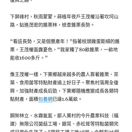
復興之路。
下屏峰村，秋雨蒙蒙。蒔植年夜戶王茂權沿著坎坷山
路，鉆進茂密的錐栗林，檢查錐栗長勢。
“看這長勢，又是個豐產年！”指著枝頭雞蛋鉅細的錐
栗，王茂權面露憂色，“我家種了80畝錐栗，一畝地
能收1600多斤。”
像王茂權一樣，下黨鄉越來越多的農人靠著錐栗、茶
葉、食用菌等特點財產過上好日子。聚焦村落周全復
興，加強財產成長后勁，下黨鄉隨機應變成長各類特
點財產，面積
包養網
已達1.6萬畝。
鋼架林立、水霧氤氳，鄙人黨村的今升農業科技（福
建）無限公司菌菇工場，銀耳、赤松茸等特點菌類完