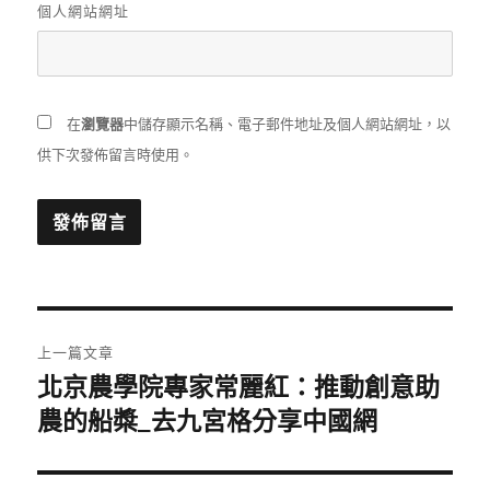
個人網站網址
在
瀏覽器
中儲存顯示名稱、電子郵件地址及個人網站網址，以
供下次發佈留言時使用。
文
上一篇文章
章
北京農學院專家常麗紅：推動創意助
上
一
農的船槳_去九宮格分享中國網
導
篇
覽
文