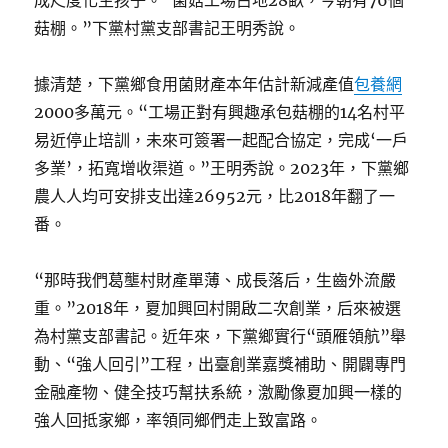
成尺度化生孩子。“菌菇工場占地28畝，今朝有76個
菇棚。”下黨村黨支部書記王明秀說。
據清楚，下黨鄉食用菌財產本年估計新減產值
包養網
2000多萬元。“工場正對有興趣承包菇棚的14名村平
易近停止培訓，未來可簽署一起配合協定，完成‘一戶
多業’，拓寬增收渠道。”王明秀說。2023年，下黨鄉
農人人均可安排支出達26952元，比2018年翻了一
番。
“那時我們葛壟村財產單薄、成長落后，生齒外流嚴
重。”2018年，夏加興回村開啟二次創業，后來被選
為村黨支部書記。近年來，下黨鄉實行“頭雁領航”舉
動、“強人回引”工程，出臺創業嘉獎補助、開闢專門
金融產物、健全技巧幫扶系統，激勵像夏加興一樣的
強人回抵家鄉，率領同鄉們走上致富路。