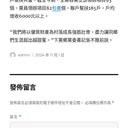
戶幫扶共富。截至今朝，全鄉各黨支部領辦項目93
個，黨員領辦項目82
包養
個，聯戶幫扶185戶，戶均
增收6000元以上。
“我們將以優質財產為村落成長強筋壯骨，盡力讓同鄉
們生涯超出越甜蜜。”下黨鄉黨委書記吳不雅前說。
作
發
admin
2024 年 11 月 1 日
者
佈
日
期:
發佈留言
發佈留言必須填寫的電子郵件地址不會公開。
必填欄位標示為
*
留言
*