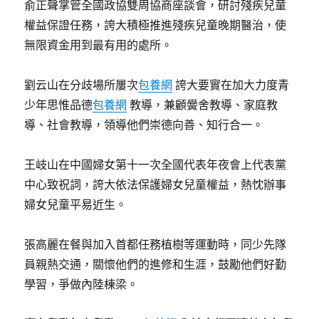
俞正聲掌管全國政協雙周協商座談會，研討殘疾兒童
權益保證任務，誇大積極推進殘疾兒童晚期醫治，使
無限資金用到最有用的處所。
劉云山在分歧場所屢次
包養網
誇大要實在加大力度青
少年思惟品德
包養網
教導，兼顧黌舍教導、家庭教
導、社會教導，領導他們崇德向善、知行合一。
王岐山在中國婦女第十一次全國代表年夜會上代表黨
中心致祝詞，誇大依法保護婦女兒童權益，熱忱辦事
婦女兒童平易近生。
張高麗在餐與加入首都任務植樹等運動時，同少先隊
員親熱交通，關懷他們的進修和生涯，鼓勵他們好勤
學習，爭做內陸棟梁。