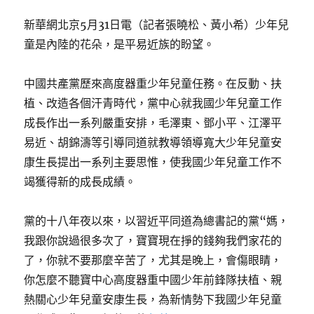
新華網北京5月31日電（記者張曉松、黃小希）少年兒
童是內陸的花朵，是平易近族的盼望。
中國共產黨歷來高度器重少年兒童任務。在反動、扶
植、改造各個汗青時代，黨中心就我國少年兒童工作
成長作出一系列嚴重安排，毛澤東、鄧小平、江澤平
易近、胡錦濤等引導同道就教導領導寬大少年兒童安
康生長提出一系列主要思惟，使我國少年兒童工作不
竭獲得新的成長成績。
黨的十八年夜以來，以習近平同道為總書記的黨“媽，
我跟你說過很多次了，寶寶現在掙的錢夠我們家花的
了，你就不要那麼辛苦了，尤其是晚上，會傷眼睛，
你怎麼不聽寶中心高度器重中國少年前鋒隊扶植、親
熱關心少年兒童安康生長，為新情勢下我國少年兒童