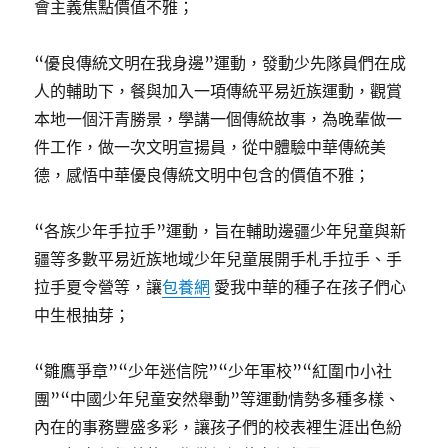
會主義焦點價值不雅；
“優良傳統文明在我身邊”運動，發動少先隊員們在成
人的輔助下，餐與加入一項傳統平易近族運動，觀賞
本地一個汗青勝景，學講一個傳統故事，為晚輩做一
件工作，做一次文明宣揚員，從中體驗中華傳統美
德，感悟中華優良傳統文明中包含的價值不雅；
“各族少年手拉手”運動，旨在輔助邊疆少年兒童與新
疆等多數平易近族地域少年兒童展開手札手拉手、手
拉手夏令營等，讓
包養網
愛我中華的種子在孩子們心
中生根抽芽；
“雛鷹爭章”“少年迷信院”“少年軍校”“紅圍巾小社
團”“中國少年兒童安然舉動”等運動情勢多種多樣、
內在的事務豐盛多彩，讓孩子們的校表裡生涯出色紛