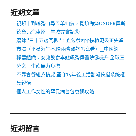
近期文章
視頻｜到越秀山尋五羊仙氣，覓鎮海烽OSDER奧斯
德台北汽車煙｜羊城尋寶記⑨
廢除“三十五歲門檻”，查包養app扶植更公正失業
市場（平易近生不雅·兩會熱詞怎么看）_中國網
糧農組織：安康飲食本錢飆秀傳醫院健檢升 全球三
分之一生齒無力負擔
不靠會餐維系情感 堅守14年義工活動凝億嵐系統櫃
集親情
個人工作女性的罕見病台包養網攻略
近期留言