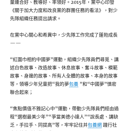
童連合好、教導好、率領好。2015年，黨中心印發
《關于加大力度和改良黨的群團任務的看法》，對少
先隊組織任務提出請求。
在黨中心關心和希冀中，少先隊工作完成了蓬勃成長
——
“紅圍巾相約中國夢”運動，組織少先隊員們尋覓、講
述白色故事、改造故事、休息故事、奮斗故事、模範
故事、身邊的故事、所有人全體的故事、本身的故事
等，領導少年兒童把“我的夢
包養
”和“中國夢”慎密
聯合起來；
“焦點價值不雅記心中”運動，帶動少先隊員們經由過
程“選樹最美少年”“爭當美德小達人”“說長處、講缺
乏，手拉手、同提高”等，牢牢記住并
包養網
踐行社