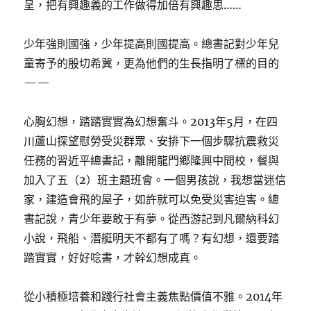
呈，把有興趣義的工作做得加倍有興趣思……
少年強則國強，少年提高則國提高。總書記對少年兒
童寄予的殷切希冀，更為他們的生長指明了標的目的
——
心胸幻想，踏踏實實為幻想奮斗。2013年5月，在四
川蘆山探望慰勞受災群眾、安排下一個步驟抗震救災
任務的習近平總書記，離開龍門鄉隆興中間校，餐與
加入了五（2）班主題班會。一個男孩說，我想當迷信
家，建造會飛的屋子，如許就可以免受災害迫害。總
書記說，青少年要敢于有夢。從西游記到凡爾納科幻
小說，飛船、潛艇明天不都有了嗎？有幻想，還要踏
踏實實，好好唸書，才幹幻想成真。
從小積極培養和踐行社會主義焦點價值不雅。2014年