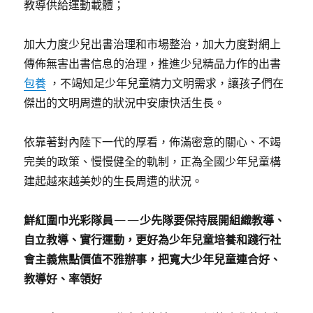
教導供給運動載體；
加大力度少兒出書治理和市場整治，加大力度對網上
傳佈無害出書信息的治理，推進少兒精品力作的出書
包養
，不竭知足少年兒童精力文明需求，讓孩子們在
傑出的文明周遭的狀況中安康快活生長。
依靠著對內陸下一代的厚看，佈滿密意的關心、不竭
完美的政策、慢慢健全的軌制，正為全國少年兒童構
建起越來越美妙的生長周遭的狀況。
鮮紅圍巾光彩隊員——少先隊要保持展開組織教導、
自立教導、實行運動，更好為少年兒童培養和踐行社
會主義焦點價值不雅辦事，把寬大少年兒童連合好、
教導好、率領好