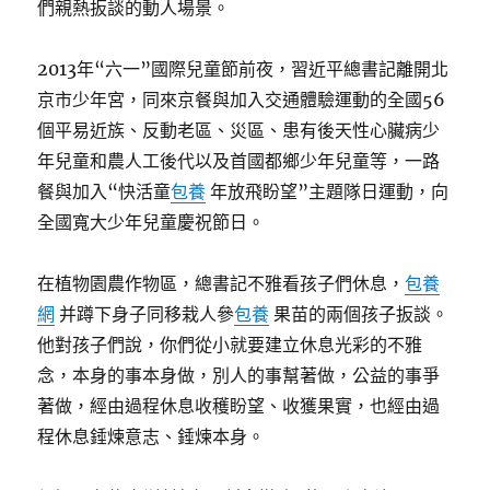
們親熱扳談的動人場景。
2013年“六一”國際兒童節前夜，習近平總書記離開北
京市少年宮，同來京餐與加入交通體驗運動的全國56
個平易近族、反動老區、災區、患有後天性心臟病少
年兒童和農人工後代以及首國都鄉少年兒童等，一路
餐與加入“快活童
包養
年放飛盼望”主題隊日運動，向
全國寬大少年兒童慶祝節日。
在植物園農作物區，總書記不雅看孩子們休息，
包養
網
并蹲下身子同移栽人參
包養
果苗的兩個孩子扳談。
他對孩子們說，你們從小就要建立休息光彩的不雅
念，本身的事本身做，別人的事幫著做，公益的事爭
著做，經由過程休息收穫盼望、收獲果實，也經由過
程休息錘煉意志、錘煉本身。