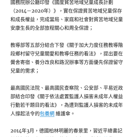
國務院辦公廳印發《國度貧苦地域兒童成長計劃
（2014－2020年）》，實在保證貧苦地域兒童保存
和成長權益，完成當局、家庭和社會對貧苦地域兒童
安康生長的全部旅程關心和周全保證；
教導部等五部分結合下發《關于加大力度任務教導階
段鄉村留守兒童關愛和教導任務的看法》，提出要在
黌舍寄宿、養分改良和路況辦事等方面優先保證留守
兒童的需求；
最高國民法院、最高國民查察院、公安部、平易近政
部結合印發《關于依法處置監護人損害未成年人權益
行動若干題目的看法》，為遭到監護人損害的未成年
人撐起法令的
包養網
維護傘。
2014年3月，德國柏林明麗的春景里，習近平總書記