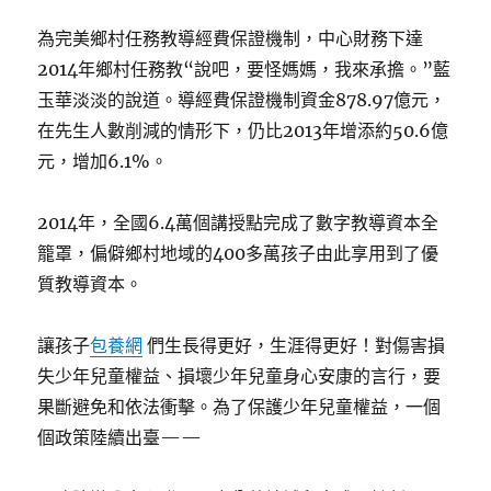
為完美鄉村任務教導經費保證機制，中心財務下達
2014年鄉村任務教“說吧，要怪媽媽，我來承擔。”藍
玉華淡淡的說道。導經費保證機制資金878.97億元，
在先生人數削減的情形下，仍比2013年增添約50.6億
元，增加6.1%。
2014年，全國6.4萬個講授點完成了數字教導資本全
籠罩，偏僻鄉村地域的400多萬孩子由此享用到了優
質教導資本。
讓孩子
包養網
們生長得更好，生涯得更好！對傷害損
失少年兒童權益、損壞少年兒童身心安康的言行，要
果斷避免和依法衝擊。為了保護少年兒童權益，一個
個政策陸續出臺——