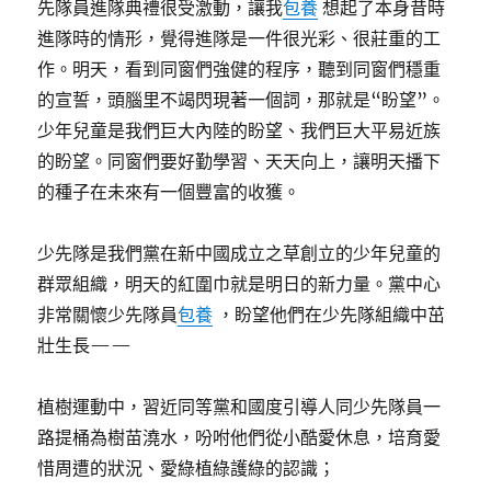
先隊員進隊典禮很受激動，讓我
包養
想起了本身昔時
進隊時的情形，覺得進隊是一件很光彩、很莊重的工
作。明天，看到同窗們強健的程序，聽到同窗們穩重
的宣誓，頭腦里不竭閃現著一個詞，那就是“盼望”。
少年兒童是我們巨大內陸的盼望、我們巨大平易近族
的盼望。同窗們要好勤學習、天天向上，讓明天播下
的種子在未來有一個豐富的收獲。
少先隊是我們黨在新中國成立之草創立的少年兒童的
群眾組織，明天的紅圍巾就是明日的新力量。黨中心
非常關懷少先隊員
包養
，盼望他們在少先隊組織中茁
壯生長——
植樹運動中，習近同等黨和國度引導人同少先隊員一
路提桶為樹苗澆水，吩咐他們從小酷愛休息，培育愛
惜周遭的狀況、愛綠植綠護綠的認識；