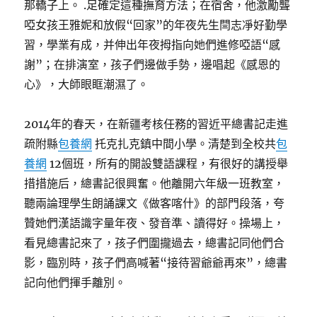
那轎子上。 .足確定這種撫育方法；在宿舍，他激勵聾
啞女孩王雅妮和放假“回家”的年夜先生閆志凈好勤學
習，學業有成，并伸出年夜拇指向她們進修啞語“感
謝”；在排演室，孩子們邊做手勢，邊唱起《感恩的
心》，大師眼眶潮濕了。
2014年的春天，在新疆考核任務的習近平總書記走進
疏附縣
包養網
托克扎克鎮中間小學。清楚到全校共
包
養網
12個班，所有的開設雙語課程，有很好的講授舉
措措施后，總書記很興奮。他離開六年級一班教室，
聽兩論理學生朗誦課文《做客喀什》的部門段落，夸
贊她們漢語識字量年夜、發音準、讀得好。操場上，
看見總書記來了，孩子們圍攏過去，總書記同他們合
影，臨別時，孩子們高喊著“接待習爺爺再來”，總書
記向他們揮手離別。