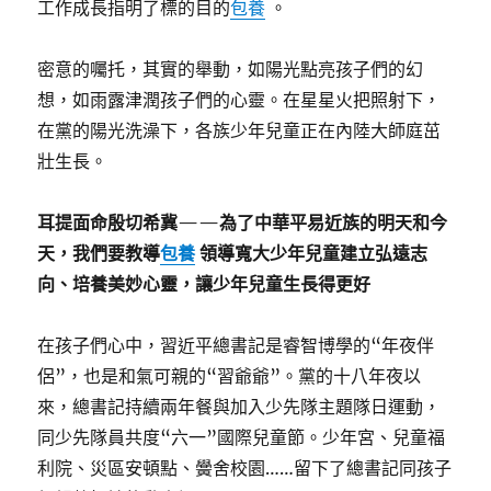
工作成長指明了標的目的
包養
。
密意的囑托，其實的舉動，如陽光點亮孩子們的幻
想，如雨露津潤孩子們的心靈。在星星火把照射下，
在黨的陽光洗澡下，各族少年兒童正在內陸大師庭茁
壯生長。
耳提面命殷切希冀——為了中華平易近族的明天和今
天，我們要教導
包養
領導寬大少年兒童建立弘遠志
向、培養美妙心靈，讓少年兒童生長得更好
在孩子們心中，習近平總書記是睿智博學的“年夜伴
侶”，也是和氣可親的“習爺爺”。黨的十八年夜以
來，總書記持續兩年餐與加入少先隊主題隊日運動，
同少先隊員共度“六一”國際兒童節。少年宮、兒童福
利院、災區安頓點、黌舍校園……留下了總書記同孩子