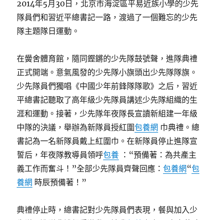
2014年5月30日，北京市海淀區平易近族小學的少先
隊員們和習近平總書記一路，渡過了一個難忘的少先
隊主題隊日運動。
在黌舍體育館，隨同鏗鏘的少先隊鼓號聲，進隊典禮
正式開端。意氣風發的少先隊小旗頭出少先隊隊旗。
少先隊員們獨唱《中國少年前鋒隊隊歌》之后，習近
平總書記聽取了高年級少先隊員講述少先隊組織的生
涯和運動。接著，少先隊年夜隊長宣讀新組建一年級
中隊的決議，舉辦為新隊員授紅圍
包養網
巾典禮。總
書記為一名新隊員戴上紅圍巾。在新隊員停止進隊宣
誓后，年夜隊教導員領呼
包養
：“預備著：為共產主
義工作而奮斗！”全部少先隊員齊聲回應：
包養網
“
包
養網
時辰預備著！”
典禮停止時，總書記對少先隊員們表現，餐與加入少