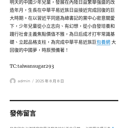
明天的中國少年兒童，發展在內陸日益繁華強盛的改
造年月，生長在中華平易近族日益接近完成回復的巨
大時期。在以習近平同道為總書記的黨中心密意關愛
下，少年兒童從小立志向、有幻想，從小自發培養和
踐行社會主義焦點價值不雅，為日后成才打牢常識基
礎、立起品格支柱，為完成中華平易近族巨
包養網
大
回復的中國夢，時辰預備著！
TC:taiwansugar293
作
發
admin
2025 年 8 月 8 日
者
佈
日
期:
發佈留言