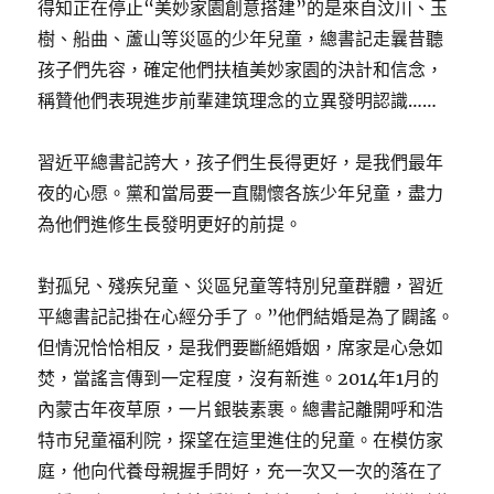
得知正在停止“美妙家園創意搭建”的是來自汶川、玉
樹、船曲、蘆山等災區的少年兒童，總書記走曩昔聽
孩子們先容，確定他們扶植美妙家園的決計和信念，
稱贊他們表現進步前輩建筑理念的立異發明認識……
習近平總書記誇大，孩子們生長得更好，是我們最年
夜的心愿。黨和當局要一直關懷各族少年兒童，盡力
為他們進修生長發明更好的前提。
對孤兒、殘疾兒童、災區兒童等特別兒童群體，習近
平總書記記掛在心經分手了。”他們結婚是為了闢謠。
但情況恰恰相反，是我們要斷絕婚姻，席家是心急如
焚，當謠言傳到一定程度，沒有新進。2014年1月的
內蒙古年夜草原，一片銀裝素裹。總書記離開呼和浩
特市兒童福利院，探望在這里進住的兒童。在模仿家
庭，他向代養母親握手問好，充一次又一次的落在了