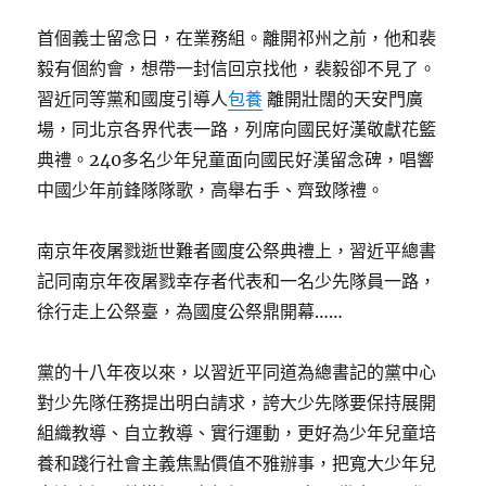
首個義士留念日，在業務組。離開祁州之前，他和裴
毅有個約會，想帶一封信回京找他，裴毅卻不見了。
習近同等黨和國度引導人
包養
離開壯闊的天安門廣
場，同北京各界代表一路，列席向國民好漢敬獻花籃
典禮。240多名少年兒童面向國民好漢留念碑，唱響
中國少年前鋒隊隊歌，高舉右手、齊致隊禮。
南京年夜屠戮逝世難者國度公祭典禮上，習近平總書
記同南京年夜屠戮幸存者代表和一名少先隊員一路，
徐行走上公祭臺，為國度公祭鼎開幕……
黨的十八年夜以來，以習近平同道為總書記的黨中心
對少先隊任務提出明白請求，誇大少先隊要保持展開
組織教導、自立教導、實行運動，更好為少年兒童培
養和踐行社會主義焦點價值不雅辦事，把寬大少年兒