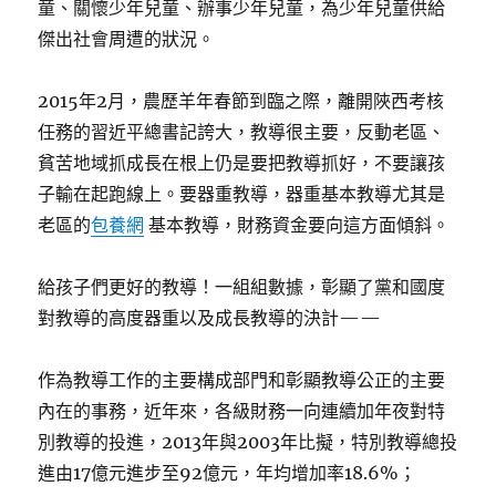
童、關懷少年兒童、辦事少年兒童，為少年兒童供給
傑出社會周遭的狀況。
2015年2月，農歷羊年春節到臨之際，離開陜西考核
任務的習近平總書記誇大，教導很主要，反動老區、
貧苦地域抓成長在根上仍是要把教導抓好，不要讓孩
子輸在起跑線上。要器重教導，器重基本教導尤其是
老區的
包養網
基本教導，財務資金要向這方面傾斜。
給孩子們更好的教導！一組組數據，彰顯了黨和國度
對教導的高度器重以及成長教導的決計——
作為教導工作的主要構成部門和彰顯教導公正的主要
內在的事務，近年來，各級財務一向連續加年夜對特
別教導的投進，2013年與2003年比擬，特別教導總投
進由17億元進步至92億元，年均增加率18.6%；