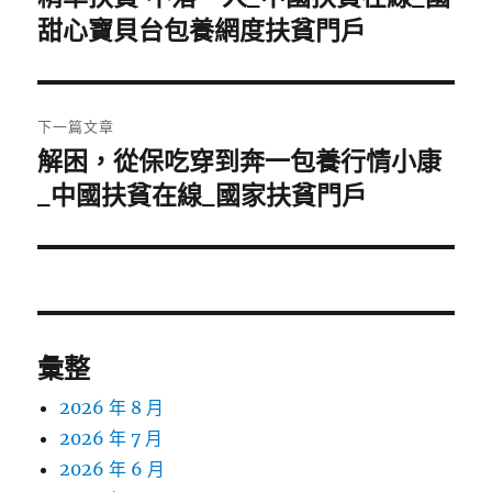
一
甜心寶貝台包養網度扶貧門戶
導
篇
覽
文
章:
下一篇文章
解困，從保吃穿到奔一包養行情小康
下
一
_中國扶貧在線_國家扶貧門戶
篇
文
章:
彙整
2026 年 8 月
2026 年 7 月
2026 年 6 月