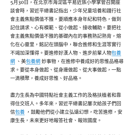
5月30日，在北京市海淀區平易近族小學掌管召開座
談會時，習近平總書記指出，少年兒童培養和踐行社
會主義焦點價值不雅，要順應本身年紀和特色，做到
記住請求、心有模範、從小做起、接收輔助。要把社
會主義焦點價值不雅的基礎內在的事務熟記熟背，熔
化在心靈里，銘記在頭腦中，聯合進修和生涯等實行
不竭加深懂得。要進修好漢人物、進步前輩人物
包養
網
、美
包養網
妙事物，在進修中養成好的思惟品格尋
求。要從本身做起、從身邊做起、從大事做起，一點
一滴積聚，養成好思惟、好品格。
盡力生長為中國特點社會主義工作的及格扶植者和靠
得住交班人。多年來，習近平總書記屢次給孩子們回
信
包養
，鼓勵他們從小建立弘遠幻想，吃苦進修，安
康生長，未來更好地報答社會、報效國度。