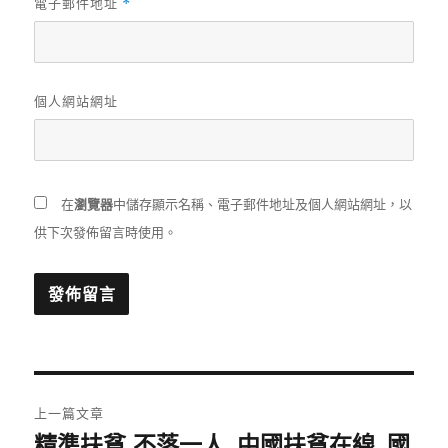
電子郵件地址
*
個人網站網址
在
瀏覽器
中儲存顯示名稱、電子郵件地址及個人網站網址，以
供下次發佈留言時使用。
文
上一篇文章
章
精準扶貧 不落一人_中國扶貧在線_國
上