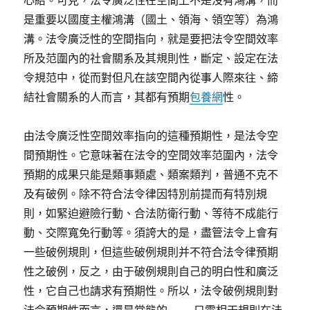
心結。可見，法令廣泛性在空間上不是沒有鴻溝，而
是重要以國度主權鴻溝（國土、領海、領空等）為鴻
溝。法令廣泛性的空間指向，就是要把法令空間效率
所及范圍內的社會關系及其規則性，斷定、設定在法
令規范中，從而對但凡在該空間內從事人際來往、締
結社會關系的人而言，其都有預期
包養網
性。
由法令廣泛性空間效率指向的這種預期性，是法令空
間預期性。它意味著在法令的空間效率范圍內，法令
預期的成果只能是類事類處、類案類判，普通不克不
及有破例。除不符合法令律因特別前提而有特別規
則，如緊迫避險行動、合法防衛行動、等待不成能行
動、交際寬免行動等。須誇大的是，盡管法令上會有
一些破例規則，但這些破例規則并不符合法令律預期
性之破例，反之，由于破例規則自己的明白性和廣泛
性，它自己也請求有預期性。所以，法令破例規則對