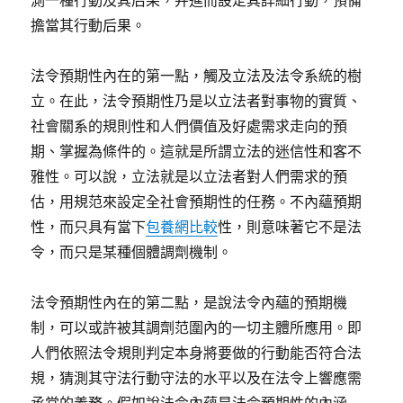
測一種行動及其后果，并進而設定其詳細行動，預備
擔當其行動后果。
法令預期性內在的第一點，觸及立法及法令系統的樹
立。在此，法令預期性乃是以立法者對事物的實質、
社會關系的規則性和人們價值及好處需求走向的預
期、掌握為條件的。這就是所謂立法的迷信性和客不
雅性。可以說，立法就是以立法者對人們需求的預
估，用規范來設定全社會預期性的任務。不內蘊預期
性，而只具有當下
包養網比較
性，則意味著它不是法
令，而只是某種個體調劑機制。
法令預期性內在的第二點，是說法令內蘊的預期機
制，可以或許被其調劑范圍內的一切主體所應用。即
人們依照法令規則判定本身將要做的行動能否符合法
規，猜測其守法行動守法的水平以及在法令上響應需