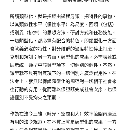
（一）類型化的規范——擬制預期的內在的事務
所謂類型化，就是指經由過程分類，把特性的事物，
以其類似性水平（個性水平）為尺度，回類（包括）
或別異（排擠）的思想方法、研討方式和任務技能。
一切類型化，都必需有配合的特色，即類型化一方面
會就義必定的特性，對分歧群的過度特性停止打磨、
克制和規訓；另一方面，類型化的成果，必需表達或
展示統一類型中該類型項下一切個別的個性，不然，
類型就不具有對其項下的一切個別之廣泛實用性。在
法令上，就無以保證類型化的規范對一切相干社會來
往行動的有用，從而難以保證既完成社會次序，也保
證個別不受拘束之預期。
作為在法令三維（時光、空間和人）效率范圍內廣泛
有用的法令規范，在本質上就是類型化的成果：一方