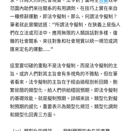
求。作為天然的社會現實，法令對于當時空
包養
效率
范圍內助們來往關系的有用調劑，在技巧上實在來自
一種修辭運動，即法令擬制。那么，何謂法令擬制？
筆者就此曾闡述道：“所謂法令擬制，在狹義上是指人
們在立法或司法中，應用無限的人類說話對多樣、復
雜的社會關系、來往對象和社會現實以統一規范或詞
匯來定名的運動……”
這里要切磋的重點不是法令擬制，而是法令擬制的主
旨。或許人們對其主旨會有多視角的不雅點，但在筆
者看來，法令擬制的主旨在于經由過程剖析回類、刪
繁就簡的類型化，給人們供給穩固預期，即法令擬制
的基礎效能，就是擬制預期。詳細來說，類型化對擬
制預期的感化，重要表示為類型化規范、類型化調劑
和類型化回責三方面。