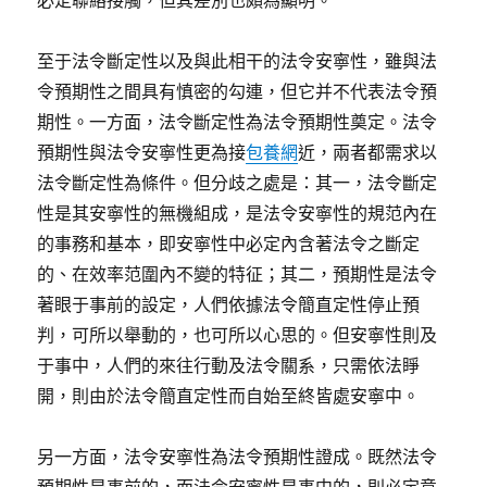
必定聯絡接觸，但其差別也頗為顯明。
至于法令斷定性以及與此相干的法令安寧性，雖與法
令預期性之間具有慎密的勾連，但它并不代表法令預
期性。一方面，法令斷定性為法令預期性奠定。法令
預期性與法令安寧性更為接
包養網
近，兩者都需求以
法令斷定性為條件。但分歧之處是：其一，法令斷定
性是其安寧性的無機組成，是法令安寧性的規范內在
的事務和基本，即安寧性中必定內含著法令之斷定
的、在效率范圍內不變的特征；其二，預期性是法令
著眼于事前的設定，人們依據法令簡直定性停止預
判，可所以舉動的，也可所以心思的。但安寧性則及
于事中，人們的來往行動及法令關系，只需依法睜
開，則由於法令簡直定性而自始至終皆處安寧中。
另一方面，法令安寧性為法令預期性證成。既然法令