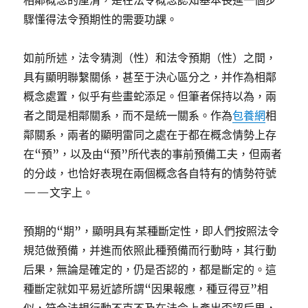
相鄰概念的厘清，是在法令概念認知基本長進一個步
驟懂得法令預期性的需要功課。
如前所述，法令猜測（性）和法令預期（性）之間，
具有顯明聯繫關係，甚至于決心區分之，并作為相鄰
概念處置，似乎有些畫蛇添足。但筆者保持以為，兩
者之間是相鄰關系，而不是統一關系。作為
包養網
相
鄰關系，兩者的顯明雷同之處在于都在概念情勢上存
在“預”，以及由“預”所代表的事前預備工夫，但兩者
的分歧，也恰好表現在兩個概念各自特有的情勢符號
——文字上。
預期的“期”，顯明具有某種斷定性，即人們按照法令
規范做預備，并進而依照此種預備而行動時，其行動
后果，無論是確定的，仍是否認的，都是斷定的。這
種斷定就如平易近諺所謂“因果報應，種豆得豆”相