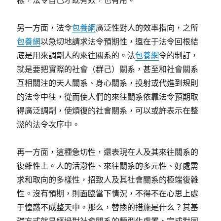
樣，法令自己才既有效，也有用。
另一方面，法令
包養網
廣泛性對人的效率指向，之所
包養網
以急切地請求法令預期性，還在于法令回根結
底是用來調劑人的來往關系的。法
包養網
令的制訂，
就是要把實際的社會（群己）關系，甚至和社會關系
互相關注的天人關系、身心關系，投射或代進到規則
的法令中往，從而使人們的來往關系依靠法令預期取
得廣泛調劑，使煩復的社會關系，可以或許表示在整
潔的法令次序中。
再一方面，這種急切性，還表現在人及其來往關系的
復雜性上。人的活潑性、來往關系的多元性、好處需
求和取向的多樣性，招致人及其社會關系的極端復雜
性。沒有預期，則面臨當下情況，不得不在心思上處
于惶惑不成整天中。那么，替換的措施是什么？其基