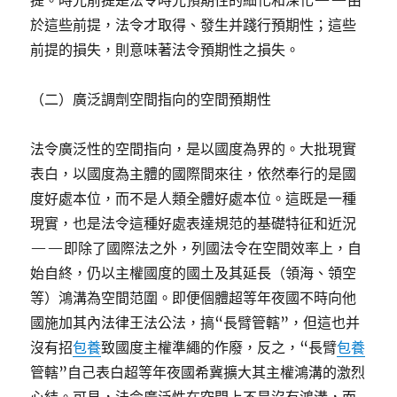
提。時光前提是法令時光預期性的細化和深化——由
於這些前提，法令才取得、發生并踐行預期性；這些
前提的損失，則意味著法令預期性之損失。
（二）廣泛調劑空間指向的空間預期性
法令廣泛性的空間指向，是以國度為界的。大批現實
表白，以國度為主體的國際間來往，依然奉行的是國
度好處本位，而不是人類全體好處本位。這既是一種
現實，也是法令這種好處表達規范的基礎特征和近況
——即除了國際法之外，列國法令在空間效率上，自
始自終，仍以主權國度的國土及其延長（領海、領空
等）鴻溝為空間范圍。即便個體超等年夜國不時向他
國施加其內法律王法公法，搞“長臂管轄”，但這也并
沒有招
包養
致國度主權準繩的作廢，反之，“長臂
包養
管轄”自己表白超等年夜國希冀擴大其主權鴻溝的激烈