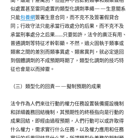
間，還是千差萬別，但這并不否認對類事和類案做相
似處置甚至雷同處置的類型化調劑準繩——生意關系
只能
包養網
簽署生意合同，而不克不及簽署假貸合
同；行政守法只能承當行政處分的后果，而不克不及
承當刑事處分之后果……只要如許，法令的廣泛有用、
普通調劑等特征才幹彰顯。不然，過火固執于類事或
類案之間的差別而類事異處、類案異判，就必定退回
到個體調劑的不成預期時期了，類型化調劑的技巧特
征也會是以而掉靈。
（三）類型化的回責——擬制預期的成果
法令作為人們來往行動的權力任務設置裝備擺設機制
和詳細義務回結機制，其預期性的終極指向是行動的
成果回結，即經由過程預期，人們行動可以或許取得
什么權力，需求實行什么任務，以及權力應用和任務