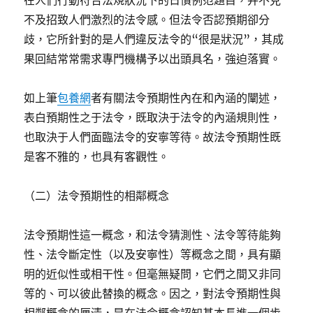
在人們行動符合法規狀況下的日慣例范題目，并不克
不及招致人們激烈的法令感。但法令否認預期卻分
歧，它所針對的是人們違反法令的“很是狀況”，其成
果回結常常需求專門機構予以出頭具名，強迫落實。
如上筆
包養網
者有關法令預期性內在和內涵的闡述，
表白預期性之于法令，既取決于法令的內涵規則性，
也取決于人們面臨法令的安寧等待。故法令預期性既
是客不雅的，也具有客觀性。
（二）法令預期性的相鄰概念
法令預期性這一概念，和法令猜測性、法令等待能夠
性、法令斷定性（以及安寧性）等概念之間，具有顯
明的近似性或相干性。但毫無疑問，它們之間又非同
等的、可以彼此替換的概念。因之，對法令預期性與