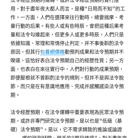
法令經歷預期的運轉，或許法令經歷預期的實行應
用，對于盡年夜大都人而言，是種“日用而不知”的工
作。一方面，人們在選擇來往行動時，總要揣摩、考
量行動的后果。有些人或有些時辰，會把這種后果考
量和法令勾連起來，但更多人或更多時辰，人們只是
依據知識、常理和常情停止判定，并不事後斟酌法令
原因，但其行
包養網價格
動預判成果和法令預期并不
暌違，這恰好表白法令預期自己的經歷性質；另一方
面，也表白在來往實行中，人們對行動的成果預期，
即便壓根就不曾斟酌法令的規則，但并不是與法令脫
節，而只是在有意識地應用、完成并感觸感染法令預
期。
法令經歷預期，在法令運轉中重要表現為民眾法令預
期，或許非專門研究法令預期，是以也是“低級（基
礎）法令預期”。是以，它不需求精致的推論或論證