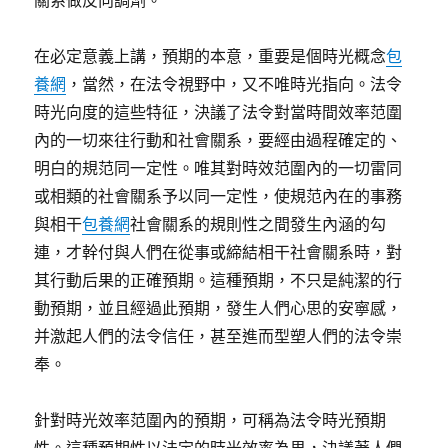
關系做反向調劑。
在必定意義上講，預期的本意，重要是個時光概念
包
養網
，當然，在法令視野中，又不唯時光指向。法令
時光向度的這些特征，決議了法令對當時間效率范圍
內的一切來往行動和社會關系，要經由過程確定的、
明白的規范同一定性。唯其對時效范圍內的一切雷同
或相類的社會關系予以同一定性，使規范內在的事務
與相干
包養網
社會關系的規則性之間發生內涵的勾
連，才幹付與人們在從事或締結相干社會關系時，對
其行動后果的正確預期。這種預期，不只是純潔的行
動預期，並且經過此預期，發生人們心思的安寧感，
并激起人們的法令信任，甚至進而型塑人們的法令崇
奉。
針對時光效率范圍內的預期，可稱為法令時光預期