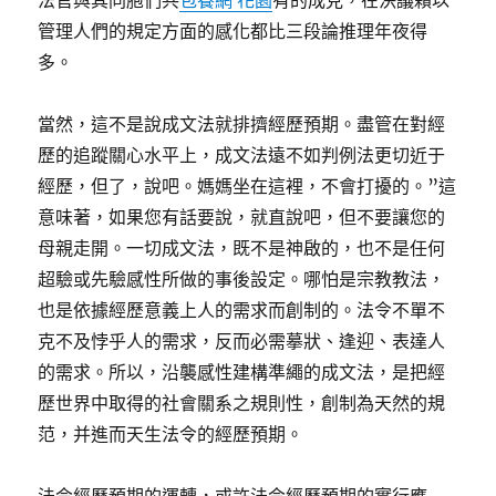
法官與其同胞們共
包養網 花園
有的成見，在決議賴以
管理人們的規定方面的感化都比三段論推理年夜得
多。
當然，這不是說成文法就排擠經歷預期。盡管在對經
歷的追蹤關心水平上，成文法遠不如判例法更切近于
經歷，但了，說吧。媽媽坐在這裡，不會打擾的。”這
意味著，如果您有話要說，就直說吧，但不要讓您的
母親走開。一切成文法，既不是神啟的，也不是任何
超驗或先驗感性所做的事後設定。哪怕是宗教教法，
也是依據經歷意義上人的需求而創制的。法令不單不
克不及悖乎人的需求，反而必需摹狀、逢迎、表達人
的需求。所以，沿襲感性建構準繩的成文法，是把經
歷世界中取得的社會關系之規則性，創制為天然的規
范，并進而天生法令的經歷預期。