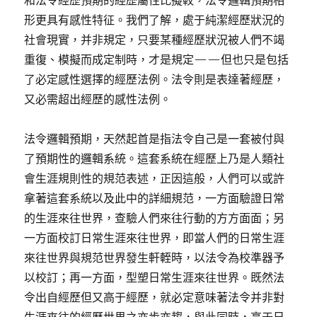
和法令經歷預期的經歷屬性比擬較，法令邏輯預期相
形更具有感性特征。我們了解，處于純潔經歷狀況的
社會現實，并非規定，只要某種經歷狀況被人們不竭
重復、模擬而成定制時，才是規定——但也只是包括
了必定感性選擇的經歷法例。法令則是表達著經歷，
又必需超出經歷的感性法例。
法令邏輯預期，天然起首是指法令自己是一套被付與
了預期性的邏輯系統。這套系統在經歷上乃是人類社
會生涯規則性的規范表述，正因這般，人們可以或許
拿著這套系統以及此中的詳細規范，一方面驗證日常
的生涯來往世界，查驗人們來往行動的方方面面；另
一方面校訂日常生涯來往世界，即當人們的日常生涯
來往世界與規范世界發生軒輊時，以法令為校準器予
以校訂；再一方面，型塑日常生涯來往世界。既然法
令出自經歷但又高于經歷，就必定意味著法令并非對