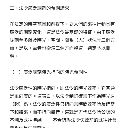
二、法令廣泛調劑的預期請求
在法定的時空范圍和前提下，對人們的來往行動具有
廣泛的調劑感化，這是法令最基礎的特征。由于廣泛
調劑至多觸及時光、空間、關系（人）狀況等三個方
面，是以，筆者也從這三個方面臨這一判定予以闡
明。
（一）廣泛調劑時光指向的時光預期性
法令廣泛性的時光指向，即法令的時光效率，它普通
是單向度的。這表白，以法令制訂確當下作為時光原
（起）點，法令的廣泛性只指向當時間效率所及確當
下和將來，而不指向曩昔。這就是古代法令所公認的
不溯及既往準繩——不合錯誤法令失效前的既往社會