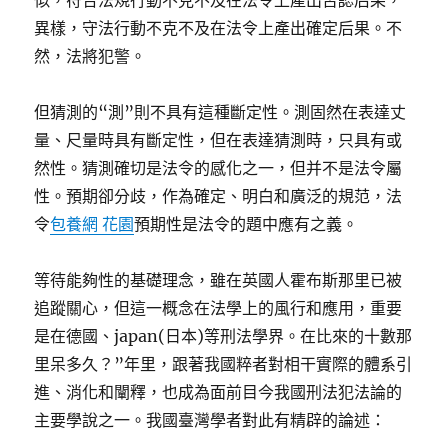
似，符合法規行動不克不及在法令上產出否認后果，
異樣，守法行動不克不及在法令上產出確定后果。不
然，法將犯警。
但猜測的“測”則不具有這種斷定性。測固然在表達丈
量、尺量時具有斷定性，但在表達猜測時，只具有或
然性。猜測確切是法令的感化之一，但并不是法令屬
性。預期卻分歧，作為確定、明白和廣泛的規范，法
令
包養網 花園
預期性是法令的題中應有之義。
等待能夠性的基礎理念，雖在英國人霍布斯那里已被
追蹤關心，但這一概念在法學上的風行和應用，重要
是在德國、japan(日本)等刑法學界。在比來的十數那
里呆多久？”年里，跟著我國粹者對相干實際的體系引
進、消化和闡釋，也成為面前目今我國刑法犯法論的
主要學說之一。我國臺灣學者對此有精辟的論述：