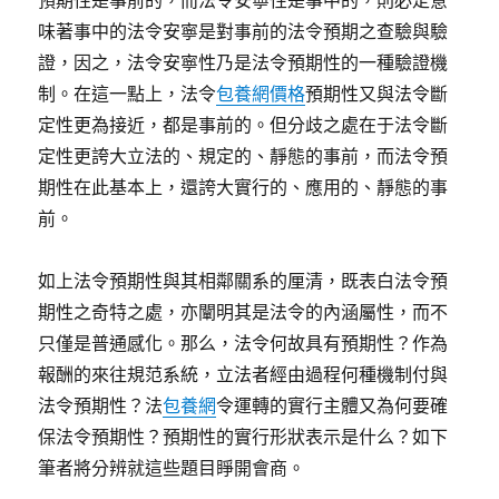
預期性是事前的，而法令安寧性是事中的，則必定意
味著事中的法令安寧是對事前的法令預期之查驗與驗
證，因之，法令安寧性乃是法令預期性的一種驗證機
制。在這一點上，法令
包養網價格
預期性又與法令斷
定性更為接近，都是事前的。但分歧之處在于法令斷
定性更誇大立法的、規定的、靜態的事前，而法令預
期性在此基本上，還誇大實行的、應用的、靜態的事
前。
如上法令預期性與其相鄰關系的厘清，既表白法令預
期性之奇特之處，亦闡明其是法令的內涵屬性，而不
只僅是普通感化。那么，法令何故具有預期性？作為
報酬的來往規范系統，立法者經由過程何種機制付與
法令預期性？法
包養網
令運轉的實行主體又為何要確
保法令預期性？預期性的實行形狀表示是什么？如下
筆者將分辨就這些題目睜開會商。