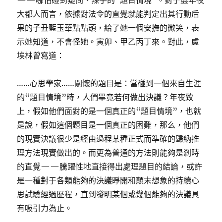
——哪怕碰到疑問、辣手的“題目情境”。對于盡年夜
大都人而言，依據對法令的直覺就能判定出其行動后
果的子丑藍玉華點點頭，給了她一個安撫的微笑，表
示她知道，不會怪她。寅卯、甲乙丙丁來。對此，盧
埃林曾寫道：
……心思學家……關懷的題目是：當碰到一個來自生涯
的“題目情境”時，人們畢竟若何做出決議？年夜致
上，假如他們面對的是一個真正的“題目情境”，也就
是說，假如這個題目是一個真正的困難，那么，他們
的現實決議很少是經由過程某種正式而準確的歸納推
理方法現實做出的。而更為普通的方法則能夠是剎時
的直覺——騰躍性地直接得出處理題目的結論，或許
是一種對于各類能夠的決議睜開和顛末想象的持續心
思試驗經過歷程，直到發明某個或幾個能夠的決議具
有吸引力為止。