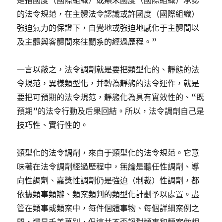
是指國度（國際組織）或顛末國度（國際組織）承認
的法令規范，在主體法令認識或許國度（國際組織）
強迫氣力的保證下，自覺地或強迫地感化于主體間以
及主體與客體間來往關系的經過歷程。”
一言以蔽之，法令調劑就是要把類型化的、靜態的法
令規范，異樣類型化，并轉為靜態的法令運作，就是
要把可預期的法令規范，靜態化為具有實效性的、“既
預期”的法令行動及后果回結。所以，法令調劑自己是
技巧性、實行性的。
類型化的法令調劑，來自于類型化的法令規范。它意
味著在法令調劑經過歷程中，無論是聽任性調劑、導
向性調劑、嘉獎性調劑仍是強迫（制裁）性調劑，都
依據類事類辦、類案類判的類型化計劃予以處置。盡
管在類事或類案中，每件個體事物、每個詳細案例之