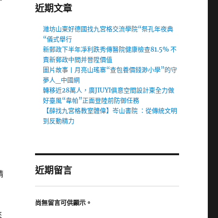
近期文章
濰坊山東好德國找九宮格交流學院“祭孔年夜典
“儀式舉行
新郵政下半年凈利跌秀傳醫院健康檢查81.5% 不
賣新郵政中間并晉陞價值
圖片故事丨月亮山瑤寨“查包養價錢渺小學”的守
夢人_中國網
轉移近28萬人，廣JIUYI俱意空間設計東全力做
。
好臺風“韋帕”正面登陸前防御任務
【薛找九宮格教室體偉】岑山書院 ：從傳統文明
到反動精力
近期留言
精
尚無留言可供顯示。
來