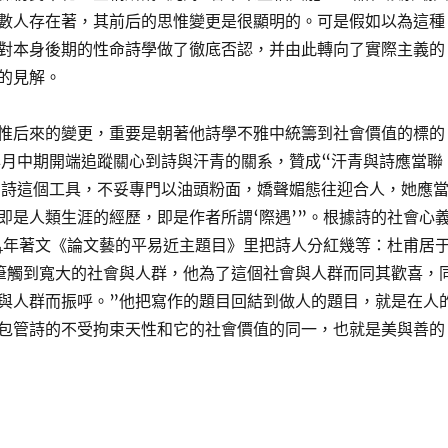
數人存在著，其前后的思惟變更是很顯明的。可是假如以為這種
對本身後期的性命詩學做了徹底否認，并由此轉向了實際主義的
的見解。
惟后來的變更，重要是朝著他詩學不雅中統籌到社會價值的標的
年月中期開端追蹤關心到詩與汗青的關系，贊成“汗青與詩應當聯
“詩這個工具，不妥專門以油頭粉面，嬌聲媚態往迎合人，她應
即是人類生涯的經歷，即是作者所謂‘際遇’”。根據詩的社會心
44年著文《論文藝的平易近主題目》里把詩人分紅幾等：杜甫居
筆觸到寬大的社會與人群，他為了這個社會與人群而同其歡喜，
與人群而振呼。”他把寫作的題目回結到做人的題目，就是在人
包管詩的不受拘束天性和它的社會價值的同一，也就是美與善的