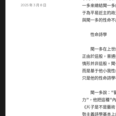
者
發
2025 年 3 月 8 日
一多來總結聞一多
佈
于為平易近主的政
日
與聞一多的性命不
期:
性命詩學
聞一多在上世
正由於這般，普通
情形并非這般。聞
而是基于他小我性
只是他的性命詩學
聞一多說：“
力”，他把這種“內
《片子是不是藝術
勢主義詩學基本上