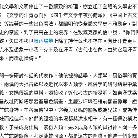
代文學和文明停止了一番細致的梳理，樹立起了全體的文學史不
》《文學的汗青意向》《四千年文學年夜勢俯瞰》《中國上古文
》等論著的一些出色看法，都闡明他從全體文學史不雅動身，對
史的掌握，到了高高在上的境界。在致臧克家的信中說：“你們
狹，矢口不移世
舞蹈場地
上除了詩什么也不存在。有比汗青更巨
克不及想象一小我不克不及在汗青（古代也在內，由於它是汗青
來，而還能懂詩。”
聞一多研討神話的代表作。他依據神話學、人類學、風俗學的實
、兩漢的大批古籍以及近代以來人類學、風俗學的研討結果中彙
羲、女媧傳說的資料，還接收了近代考古的新發明，如東漢武梁
昌故址阿斯塔那墓室黑色絹畫、重慶沙坪壩石棺前額畫像等，證
首蛇身神。在各類傳說中，宓羲與女媧的關系或為兄妹，或為佳
妹而成佳耦。他們的經過的事況都與洪水相干，有一種傳說稱洪
救，于是成為佳耦，繁衍人類，是以成為人類的鼻祖神。聞一多
人首蛇體態像，考定龍蛇同源，都是遠古的圖騰。他進一個步驟