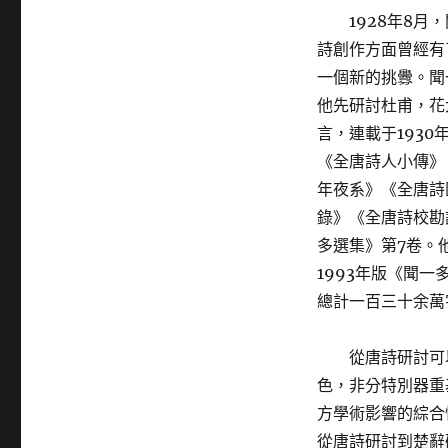
1928年8
詩創作方面曾經有
一個新的挑釁。聞
他先研討杜甫，花
言，連載于193
《全唐詩人小傳》
年夜系》《全唐詩
錄》《全唐詩校勘
多選集》第7卷。
1993年版《聞
總計一百三十余萬
從唐詩研討可
色，非分特別器重
方學術影響的綜合
從唐詩研討到楚辭