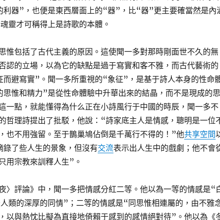
的利器”，也便是東西層面上的“器”，比“器”更主要確當然是內
，魂靈才可稱得上是詩歌的本體。
思惟包括了古代主義的原因。這使聞一多對那時剛面世不久的無
否認的立場，以為它的缺點是過于寫實和客不雅，而古代藝術的
征而避寫實”。聞一多所重視的“象征”，是基于詩人本身的性命
的思惟和精力”是從性命體驗中升華出來的結晶，而不是現成的
這一點，就能懂得為什么正在小詩風行于中國的時辰，聞一多不
的哲理詩提出了批駁，他說：“詩家底主人是情感，聰明是一位
，也不用強留。至于鵲巢鳩佔倒是千萬行不得的！”他
共享空間
摘錄了些人生的景象，但沒有
交流
表示出人生中的戲劇；他不會
只用宗教來訓釋人生”。
夜〉評論》中，聞一多把情感分紅二等。他以為一等的情感是“
于人類的深厚的同情”；二等的情感是“同思惟相連屬的，由不雅
，以與熱忱比擬為直接地倚賴于感到的感情絕對待”。他以為《