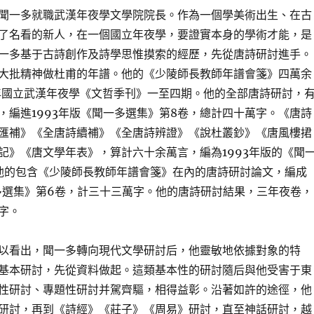
月，聞一多就職武漢年夜學文學院院長。作為一個學美術出生、在古
了名看的新人，在一個國立年夜學，要證實本身的學術才能，是
一多基于古詩創作及詩學思惟摸索的經歷，先從唐詩研討進手。
大批精神做杜甫的年譜。他的《少陵師長教師年譜會箋》四萬余
0年國立武漢年夜學《文哲季刊》一至四期。他的全部唐詩研討，
，編進1993年版《聞一多選集》第8卷，總計四十萬字。《唐詩
匯補》《全唐詩續補》《全唐詩辨證》《說杜叢鈔》《唐風樓捃
記》《唐文學年表》，算計六十余萬言，編為1993年版的《聞
他的包含《少陵師長教師年譜會箋》在內的唐詩研討論文，編成
一多選集》第6卷，計三十三萬字。他的唐詩研討結果，三年夜卷，
字。
以看出，聞一多轉向現代文學研討后，他靈敏地依據對象的特
基本研討，先從資料做起。這類基本性的研討隨后與他受害于東
性研討、專題性研討并駕齊驅，相得益彰。沿著如許的途徑，他
研討，再到《詩經》《莊子》《周易》研討，直至神話研討，越