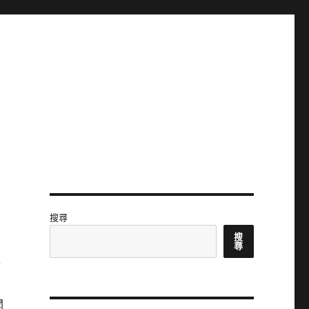
搜尋
搜
尋
對
聞