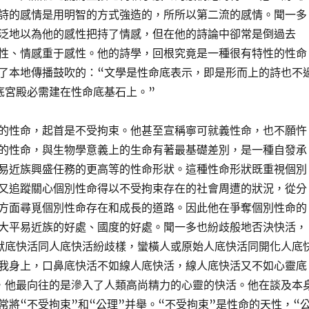
詩的感情是用明智的方式強造的，所所以第二流的感情。聞一多
泛地以為他的感性把持了情感，但在他的詩論中卻常是倒過去
性、情感重于感性。他的詩學，回根究竟是一種很有特性的性命
了本地傳播鼓吹的：“文學是性命底表示，即是形而上的詩也不
底宮殿必需建在性命底基石上。”
的性命，起首是不受拘束。他甚至宣稱寧可就義性命，也不願忤
的性命，與生物學意義上的生命有著最基礎差別，是一種自發承
易近族興盛任務的更高等的性命形狀。這種性命形狀既重視個別
又追蹤關心個別性命得以不受拘束存在的社會周遭的狀況，從分
方面尋覓個別性命存在和成長的道路。因此他在爭奪個別性命的
大平易近族的好處、國度的好處。聞一多也紛歧般地否決快活，
獸底快活同人底快活紛歧樣，蠻橫人或原始人底快活同開化人底
我身上，口鼻底快活不如線人底快活，線人底快活又不如心靈底
，他最向往的是滲入了人類高尚精力的心靈的快活。他在談及本
常將“不受拘束”和“公理”并舉。“不受拘束”是性命的天性，“