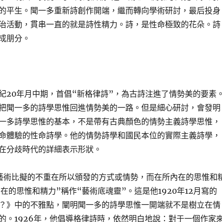
的平生。聞一多重新詩創作開端，繼而轉向學術研討，最后投身
治活動，貫串一直的就是詩性精力。詩，是性命極致的花朵。詩
成朋分。
紀20年月中期，首倡“新格律詩”，為古詩注進了情勢美的要素
把聞一多的詩學思惟回進情勢美的一路。但是細心研討，會發明
一多詩學思惟的基本，不是帶有古典顏色的情勢主義詩學思惟，
命體驗的性命詩學。他的情勢詩學和國民本位的實際主義詩學，
在分歧時代的詳細表示形狀。
藝術比擬的不重在所以頒發的方式或情勢，而在所內在的思惟和
在的思惟和精力”稱作“藝術底魂靈”。這是他1920年12月寫的
？》中的不雅點，闡明聞一多的詩學思惟一開端就不是樹立在情
的。1926年，他倡導格律詩時，依然明白地說：對于一個作家