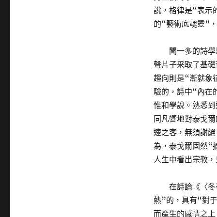
說，格律是“表示
的“藝術底魂靈”
聞一多的詩學
聲片子采取了基礎
趨向則是“漸就象
驗的，詩中“內在
惟和學說。熟悉到
同凡響地對泰戈爾
速之客，無須謝絕
為，泰戈爾固然“
人生中看出宗教，
在詩論《〈冬
熱”的，具有“對
而產生的感情之上