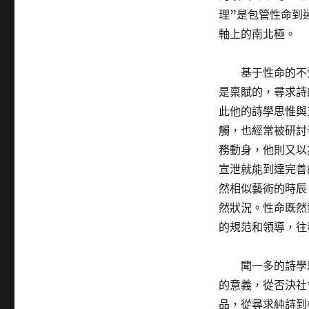
理”是包管性命到
軸上的南北極。
基于性命的不
是稟賦的，尋求詩
此他的詩學思惟與
觸，也經常被研討
務動身，他則又以
宣泄就能到達完善
然相似藝術的時辰
然狀況。性命既然
的規范和領導，往
聞一多的詩學
的意義，從否決社
品，從尋求純詩到