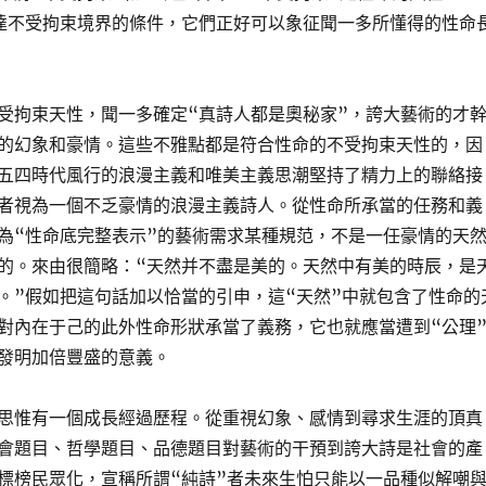
達不受拘束境界的條件，它們正好可以象征聞一多所懂得的性命
受拘束天性，聞一多確定“真詩人都是奧秘家”，誇大藝術的才
的幻象和豪情。這些不雅點都是符合性命的不受拘束天性的，因
五四時代風行的浪漫主義和唯美主義思潮堅持了精力上的聯絡接
者視為一個不乏豪情的浪漫主義詩人。從性命所承當的任務和義
為“性命底完整表示”的藝術需求某種規范，不是一任豪情的天
的。來由很簡略：“天然并不盡是美的。天然中有美的時辰，是
。”假如把這句話加以恰當的引申，這“天然”中就包含了性命的
對內在于己的此外性命形狀承當了義務，它也就應當遭到“公理
發明加倍豐盛的意義。
思惟有一個成長經過歷程。從重視幻象、感情到尋求生涯的頂真
會題目、哲學題目、品德題目對藝術的干預到誇大詩是社會的產
標榜民眾化，宣稱所謂“純詩”者未來生怕只能以一品種似解嘲