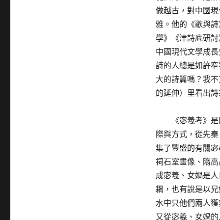
做越古，對中國現
雅。他的《歌與詩
學》《津詩底研討
中國現代文學成長
詩的人總是如許窄
大的詩篇嗎？我不
的延伸）里看出詩
《宓羲考》是
際與方式，從先秦
集了豐盛的有關宓
祠石室畫像、隋高
成宓羲、女媧是人
耦，也有說是以兄
水中只他們兩人獲
又從宓羲、女媧的