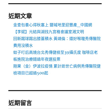
近期文章
金查包養心得秋塞上 鹽堿地里迎豐產_中國網
【李斌】元結與湖找九宮格會議室湘文明
回新踢球踢出膝蓋積水 黃靖倫：還好喉嚨秀傳醫院
費用沒積水
蚊子叮后高燒台北秀傳健檢至39攝氏度 咖啡店老
板進院治療錯過年夜選投票
剛果（金）伊波拉疫情 累計逝世亡病例秀傳醫院健
檢項目已超過500起
近期留言