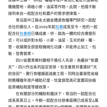
夜縣中江縣，“90后”種糧年夜戶常滔忙著批示旋耕收
穫機整地，蒔植小麥、油菜等作物。此間，他還不斷
接到來自一起配合社和農戶的需求德律風。
常滔是中江縣永太鎮金穗源食糧專門研究一起配
合社的擔任人。從2019年起
包養
成長至今，他的一起
配合社
包養網
已構成產、供、銷為一體的綜合運營形
式，可以或許對水稻、小麥、油菜、玉米的耕、種、
管、收展開全部旅程機械化功課，并能停止加工、包
裝、發賣營業。
四川省農業鄉村廳相干擔任人先容，為攙扶“新農
夫”，四川作出系列設定安排，包含量質并重建好“天
府良田”、實行食糧擴面減產工程，同時出臺晉陞省級
財務種糧年夜戶補助尺度、恰當晉陞高尺度農田扶植
投資補貼程度等硬政策。
在有關部分的輔助和攙扶下，常滔的一起配合社
成長蒸蒸日上。今朝一起配合社辦事面積已成長至4萬