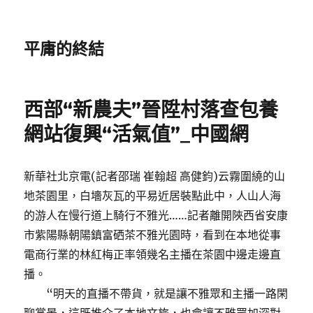
平庸的終結
西部“新農夫”晉陞村落查包養
網站復興“活氣值”_中國網
新華社北京電(記者邵瑞 崔翰超 高健鈞)云霧圍繞的山
地茶園里，白墻灰瓦的平易近居裝點此中，人山人海
的游人在慢行道上騎行不雅光……記者離開陜西省安康
市紫陽縣朝陽鎮富硒茶不雅光園時，看到在本地從事
電商行業的林紅梅正率領幾名主播在茶園中邊走邊直
播。
“明天的直播不帶貨，就是讓不雅眾和主播一路閑