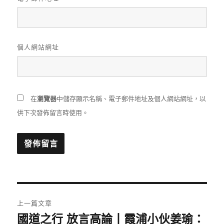
個人網站網址
在
瀏覽器
中儲存顯示名稱、電子郵件地址及個人網站網址，以
供下次發佈留言時使用。
文
上一篇文章
章
國道之行 放言高論丨霞浦小伙姜瑜：
上