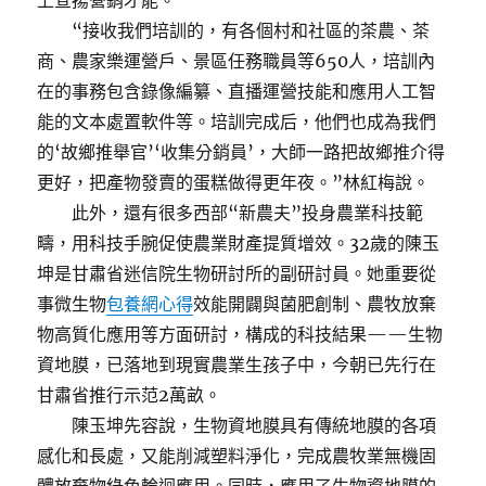
上宣揚營銷才能。
“接收我們培訓的，有各個村和社區的茶農、茶
商、農家樂運營戶、景區任務職員等650人，培訓內
在的事務包含錄像編纂、直播運營技能和應用人工智
能的文本處置軟件等。培訓完成后，他們也成為我們
的‘故鄉推舉官’‘收集分銷員’，大師一路把故鄉推介得
更好，把產物發賣的蛋糕做得更年夜。”林紅梅說。
此外，還有很多西部“新農夫”投身農業科技範
疇，用科技手腕促使農業財產提質增效。32歲的陳玉
坤是甘肅省迷信院生物研討所的副研討員。她重要從
事微生物
包養網心得
效能開闢與菌肥創制、農牧放棄
物高質化應用等方面研討，構成的科技結果——生物
資地膜，已落地到現實農業生孩子中，今朝已先行在
甘肅省推行示范2萬畝。
陳玉坤先容說，生物資地膜具有傳統地膜的各項
感化和長處，又能削減塑料淨化，完成農牧業無機固