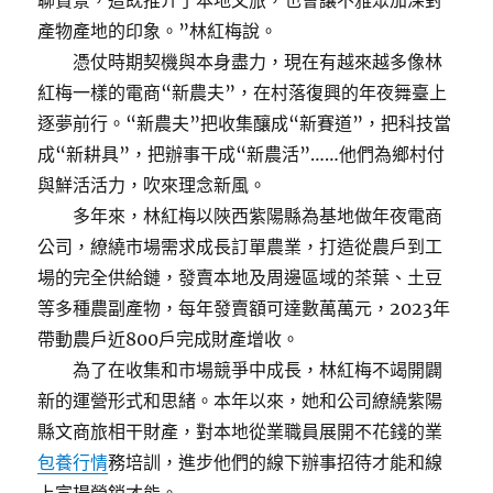
聊賞景，這既推介了本地文旅，也會讓不雅眾加深對
產物產地的印象。”林紅梅說。
憑仗時期契機與本身盡力，現在有越來越多像林
紅梅一樣的電商“新農夫”，在村落復興的年夜舞臺上
逐夢前行。“新農夫”把收集釀成“新賽道”，把科技當
成“新耕具”，把辦事干成“新農活”……他們為鄉村付
與鮮活活力，吹來理念新風。
多年來，林紅梅以陜西紫陽縣為基地做年夜電商
公司，繚繞市場需求成長訂單農業，打造從農戶到工
場的完全供給鏈，發賣本地及周邊區域的茶葉、土豆
等多種農副產物，每年發賣額可達數萬萬元，2023年
帶動農戶近800戶完成財產增收。
為了在收集和市場競爭中成長，林紅梅不竭開闢
新的運營形式和思緒。本年以來，她和公司繚繞紫陽
縣文商旅相干財產，對本地從業職員展開不花錢的業
包養行情
務培訓，進步他們的線下辦事招待才能和線