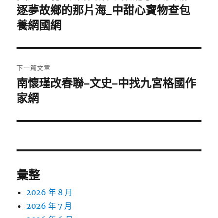
一
逐夢故鄉的那片海_中甜心寶物查包
導
篇
養網國網
覽
文
章:
下一篇文章
南懷瑾改春聯–文史–中找九宮格國作
下
一
家網
篇
文
章:
彙整
2026 年 8 月
2026 年 7 月