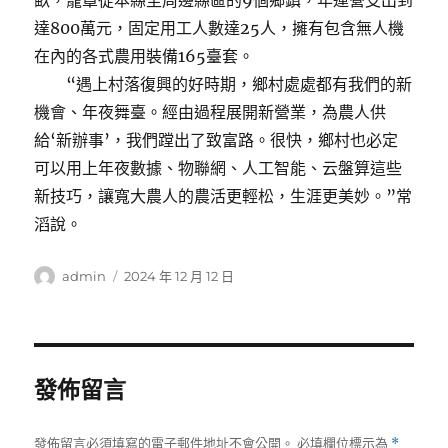
畝，籠罩從本縣至周邊縣區的9個鄉鎮，年運營支出到
達800萬元，固定用工人數達25人，擁有包含無人機
在內的各式農用裝備165臺套。
“遇上村落復興的好時期，鄉村處處都有我們的新
機會、年夜舞臺。經由過程展開新營業，為農人供
給‘新辦事’，我們蹚出了致富路。很快，鄉村也必定
可以用上年夜數據、物聯網、人工智能、云盤算這些
新技巧，讓寬大農人的農活更輕松，生涯更美妙。”常
滔說。
作
發
admin
2024 年 12 月 12 日
者
佈
日
期:
發佈留言
發佈留言必須填寫的電子郵件地址不會公開。
必填欄位標示為
*