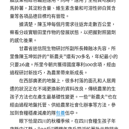
體放棄物綠色輪迴應用。同時，應用了生物資地膜的
馬鈴薯，其淀粉含量、維生素含量和可溶性卵白質含
量等各項品德目標均有晉陞。
據清楚，陳玉坤每個月需求往返奔走數百公里，
察看分歧實驗田里作物的發展狀態，以把握對照菌劑
的感化後果。
甘肅省迷信院生物研討所副所長韓融冰先容，所
里像陳玉坤如許的“新農夫”還有70多名，年紀最小的
只要26歲。所里今朝共獲得國度專利100余項，經由
過程研討新技巧，為農業帶來新成長。
在西部廣袤的地盤上，很多村落的面孔和人居周
遭的狀況正在不竭更換新的資料改良，傳統農業的生
孩子方法也在產生最基礎性變更。一些“新農夫”也在
經由過程地盤托管、供給農業社會化辦事等方法，參
加到食糧穩產減產的隊
包養
伍中。
眼下恰是四川的秋種季候，在四川食糧生孩子年