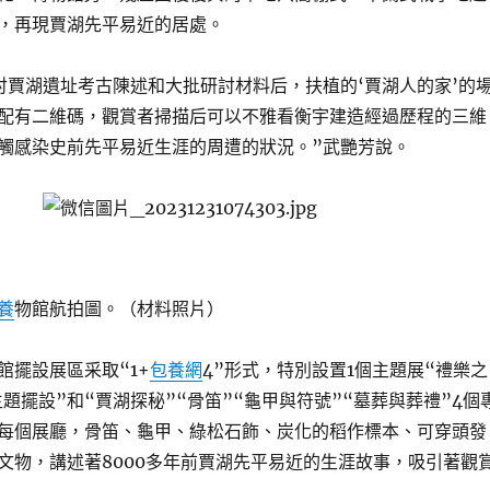
，再現賈湖先平易近的居處。
討賈湖遺址考古陳述和大批研討材料后，扶植的‘賈湖人的家’的
配有二維碼，觀賞者掃描后可以不雅看衡宇建造經過歷程的三維
觸感染史前先平易近生涯的周遭的狀況。”武艷芳說。
養
物館航拍圖。（材料照片）
館擺設展區采取“1+
包養網
4”形式，特別設置1個主題展“禮樂之
題擺設”和“賈湖探秘”“骨笛”“龜甲與符號”“墓葬與葬禮”4個
每個展廳，骨笛、龜甲、綠松石飾、炭化的稻作標本、可穿頭發
文物，講述著8000多年前賈湖先平易近的生涯故事，吸引著觀