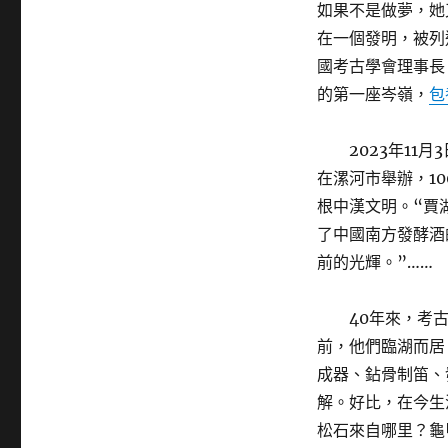
如果不是做夢，她
在一個發明，被列
國考古學會理事長
的第一座岑嶺，
包
2023年1
在漯河市舉辦，1
根中漢文明。“賈
了中國南方發酵酒
前的光輝。”……
40年來，考
前，他們臨湖而居
成器、鉆骨制笛、
解。好比，在今生
松石來自哪里？龜