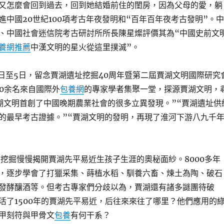
又怎麼會回到過去，回到她結婚前住的閨房，因為父母的愛，躺
進中國20世紀100項考古年夜發明和“百年百年夜考古發明”。中
、中國社會迷信院考古研討所所長陳星燦評價其為“中國史前文
養網推薦
中漢文明的星火從這里撲滅”。
1月3日至5日，留念賈湖遺址挖掘40周年暨第二屆賈湖文明國際研究
00余名來自國際外
包養網
的專家學者集聚一堂，探源賈湖文明，
湖文明首創了中國晚期農業社會的很多立異發現。”“賈湖遺址供
的最早考古證據。”“賈湖文明的發明，再現了淮河下游八九千
古挖掘慢慢揭開賈湖先平易近生孩子生涯的奧秘面紗。8000多年
，逐步學會了打獵采集、蒔植水稻、馴養六畜、煉土為陶、破石
發酵釀酒等。但考古專家們分歧以為，賈湖還有諸多謎團待破
活了1500年的賈湖先平易近，后往來來往了哪里？他們應用的
甲刻符與甲骨文
包養
有何干系？