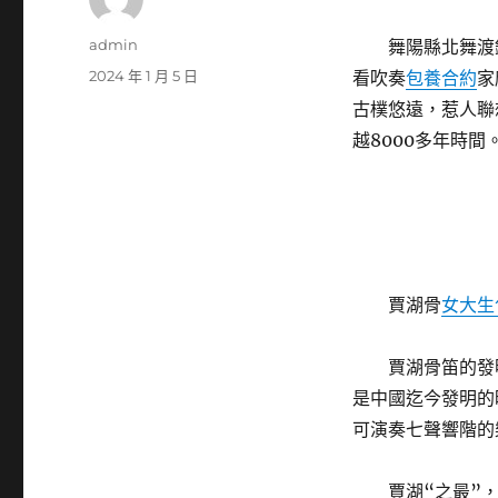
作
admin
舞陽縣北舞渡
者
發
2024 年 1 月 5 日
看吹奏
包養合約
家
佈
古樸悠遠，惹人聯
日
越8000多年時間
期:
賈湖骨
女大生
賈湖骨笛的發
是中國迄今發明的
可演奏七聲響階的
賈湖“之最”