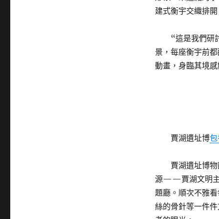
建式衡宇交織排開
“這是我們研
景，每座衡宇前都
動畫，身臨其境感
賈湖遺址博
包
賈湖遺址博物
源——賈湖文明主
題廳。順次不雅看
絲的骨針等一件件