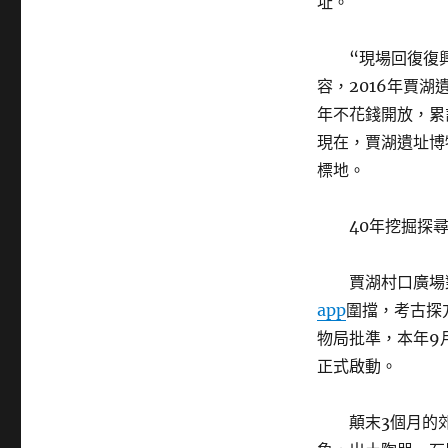
址。
“現場回復復
容，2016年賈
年不花錢開放，累
現在，賈湖遺址博物
標地。
40年挖掘探
賈湖村口廣場
app
圍擋，考古探
物局批準，本年9
正式啟動。
顛末3個月的