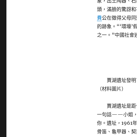
象，出土陶器、石
頭，滿臉的驚訝和
費
公在徵得父母同
的跡象。“‘環壕
之一。”中國社會
賈湖遺址發明
（材料圖片）
賈湖遺址是距
一句話——小姐，
你。遺址，1961
骨笛、龜甲器、契