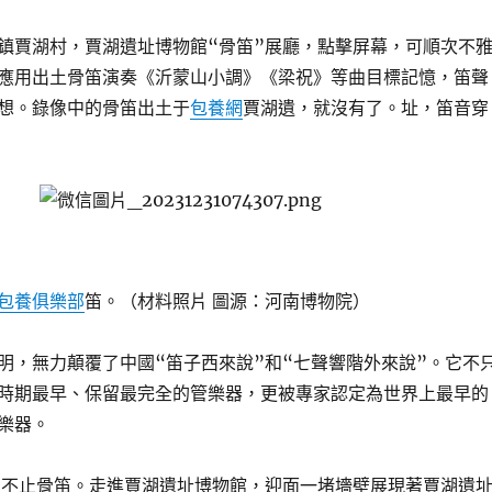
鎮賈湖村，賈湖遺址博物館“骨笛”展廳，點擊屏幕，可順次不
應用出土骨笛演奏《沂蒙山小調》《梁祝》等曲目標記憶，笛聲
想。錄像中的骨笛出土于
包養網
賈湖遺，就沒有了。址，笛音穿
。
包養俱樂部
笛。（材料照片 圖源：河南博物院）
明，無力顛覆了中國“笛子西來說”和“七聲響階外來說”。它不
時期最早、保留最完全的管樂器，更被專家認定為世界上最早的
樂器。
，不止骨笛。走進賈湖遺址博物館，迎面一堵墻壁展現著賈湖遺