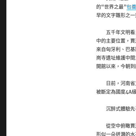
的“世界之最”
包
早的文字雛形之一
五千年文明看
中的主要位置，賈
來自匈牙利、巴基
崗寺遺址維護中間主
開館以來，今朝到
日前，河南省
被斷定為國度4A
沉醉式體驗先
從空中俯瞰賈
形似一朵迸濺的水