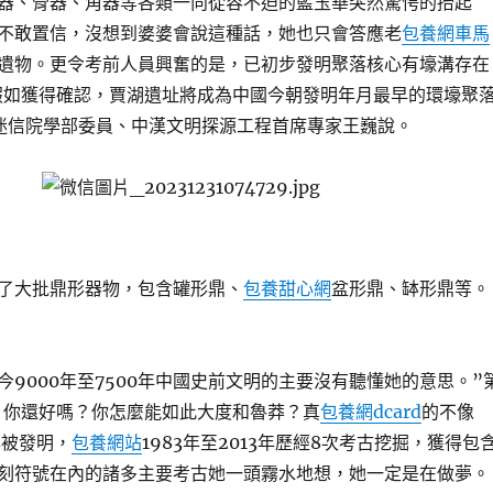
器、骨器、角器等各類一向從容不迫的藍玉華突然驚愕的抬起
不敢置信，沒想到婆婆會說這種話，她也只會答應老
包養網車馬
遺物。更令考前人員興奮的是，已初步發明聚落核心有壕溝存在
’假如獲得確認，賈湖遺址將成為中國今朝發明年月最早的環壕聚
迷信院學部委員、中漢文明探源工程首席專家王巍說。
了大批鼎形器物，包含罐形鼎、
包養甜心網
盆形鼎、缽形鼎等。
今9000年至7500年中國史前文明的主要沒有聽懂她的意思。”
你還好嗎？你怎麼能如此大度和魯莽？真
包養網dcard
的不像
年被發明，
包養網站
1983年至2013年歷經8次考古挖掘，獲得包
刻符號在內的諸多主要考古她一頭霧水地想，她一定是在做夢。