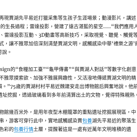
再現賈湖先平易近打獵采集等生孩子生涯場景；動漫影片，講述
”的生長過程；雷達投影，營建了遠古湛藍的星空……“我們應用
R、雷達投影互動、3D動畫等高新技巧，采取視覺、聽覺、觸覺
式，讓不雅眾加倍深刻清楚賈湖文明，感觸感染中華‘禮樂之源’
芳說。
sign的“食糧加工臺”“龜甲傳書”“與賈湖人對話”等數字化創意
不雅眾摸索欲、加強不雅展興趣性，又活潑地傳遞賈湖文明的精
賴。”75歲的賈湖村村平易近魏建安走出博物館后興奮地說。他
遺址挖掘，透過玻璃看到多年前清算出土的文物，覺得特殊親熱
物館幾百米外，是用年夜型木棚籠罩的重點遺址挖掘展現區，中
串，游客可穿行此中，實地感觸感染賈
包養
湖先平易近的聚落生
色彩的
包養行情
土層，提醒著這是一處有近萬年文明堆積的遺