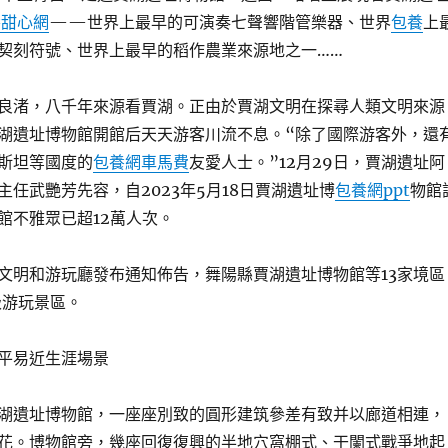
養甜心網
——世界上最早的可演奏七聲響階管樂器、世界
包養
上
契刻符號、世界上最早的稻作農業來源地之一……
良渚，八千年來源看賈湖。正由於賈湖文明在探尋人類文明來源
湖遺址博物館開館后天天游客川流不息。“除了國際游客外，還
斯坦等國度的
包養網車馬費
友愛人士。”12月29日，賈湖遺址阿
任武艷芳先容，自2023年5月18日賈湖遺址博
包養網ppt
物館
館不雅眾已超12萬人次。
文明和游玩廳發布通知佈告，舞陽縣賈湖遺址博物館等13家境區
級游玩景區。
平易近生涯場景
湖遺址博物館，一座座別致的圓形建筑參差有致并以廊道相連，
花。博物館旁，幾座回復復興的半地穴窩棚式、干闌式戰爭地起