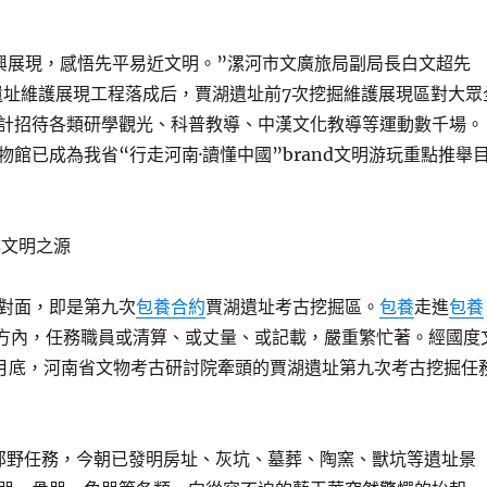
興展現，感悟先平易近文明。”漯河市文廣旅局副局長白文超先
湖遺址維護展現工程落成后，賈湖遺址前7次挖掘維護展現區對大眾
計招待各類研學觀光、科普教導、中漢文化教導等運動數千場。
館已成為我省“行走河南·讀懂中國”brand文明游玩重點推舉
尋文明之源
對面，即是第九次
包養合約
賈湖遺址考古挖掘區。
包養
走進
包養
方內，任務職員或清算、或丈量、或記載，嚴重繁忙著。經國度
月底，河南省文物考古研討院牽頭的賈湖遺址第九次考古挖掘任
郊野任務，今朝已發明房址、灰坑、墓葬、陶窯、獸坑等遺址景