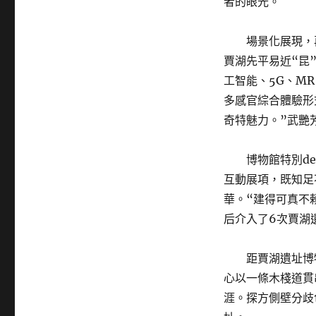
者的眼光。
場景化展現，
賈湖先平易近“昆
工智能、5G、M
多感官綜合體驗形
奇特魅力。”武艷
博物館特別de
互動展項，既知足
華。“建得可真不
后介入了6次賈湖
距賈湖遺址博
心以一條木棧道貫
涯。探方側壁分歧