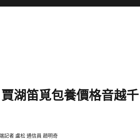
丨賈湖笛覓包養價格音越千
端記者 盧松 通信員 趙明奇