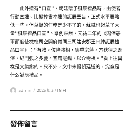
此外還有“口宣”，朝廷贈予誕辰禮品時，由使者
行動宣達。比擬捧書奉達的誕辰聖旨，正式水平要略
低一些。但草擬的任務是少不了的，蘇軾也起草了大
量“誕辰禮品口宣”。舉例來說，元祐二年的《賜保靜
軍節度使檢校司空開府儀同三司建安郡王宗綽誕辰禮
品口宣》：“有敕。位隆將相，德重宗藩，方秋律之既
深，紀門弧之多慶。宜膺寵錫，以介壽祺。”看上往異
樣是文縐縐的。只不外，文中未提朝廷送的，究竟是
什么誕辰禮品。
作
發
admin
2025 年 3 月 8 日
者
佈
日
期:
發佈留言