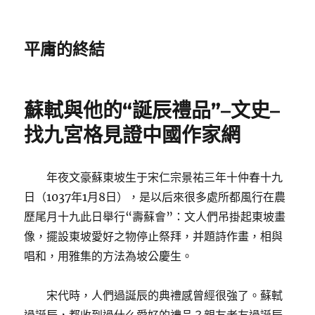
平庸的終結
蘇軾與他的“誕辰禮品”–文史–
找九宮格見證中國作家網
年夜文豪蘇東坡生于宋仁宗景祐三年十仲春十九
日（1037年1月8日），是以后來很多處所都風行在農
歷尾月十九此日舉行“壽蘇會”：文人們吊掛起東坡畫
像，擺設東坡愛好之物停止祭拜，并題詩作畫，相與
唱和，用雅集的方法為坡公慶生。
宋代時，人們過誕辰的典禮感曾經很強了。蘇軾