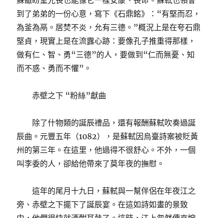
蘇轍盼望兄長也能像它一樣安康、長命。蘇軾也領會
到了弟弟的一份心意，寫下《石鼎銘》：“有堅而忍，
為釜為鬲。居焚不炎，允有三德。”概況上是在夸石鼎
堅貞，現實上是在流露心跡：要像孔子推重得那樣，
做有仁、智、勇“三德”的人，要做到“仁而無憂、知
而不惑、勇而不懼”。
赤壁之下 “粉絲”獻曲
除了什物類的誕辰禮品，還有報酬蘇軾吹奏過誕
辰曲。元豐五年（1082），是蘇軾因烏臺詩案被貶黃
州的第三年。在這里，他過得不很舒心。不外，一個
叫李委的人，卻給他帶來了莫年夜的撫慰。
這年的尾月十九日，蘇軾與一幫伴侶在年夜江之
旁、赤壁之下擺下了誕辰宴。在這如詩如畫的景致