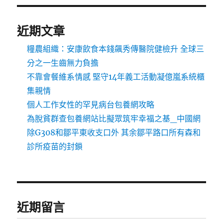
近期文章
糧農組織：安康飲食本錢飆秀傳醫院健檢升 全球三
分之一生齒無力負擔
不靠會餐維系情感 堅守14年義工活動凝億嵐系統櫃
集親情
個人工作女性的罕見病台包養網攻略
為脫貧群查包養網站比擬眾筑牢幸福之基_中國網
除G308和鄒平東收支口外 其余鄒平路口所有森和
診所疫苗的封鎖
近期留言