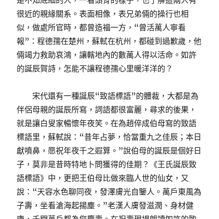
是不知底細的人，一看頭骨的樣子，也了解這兩人有
很近的親緣關系。表面相像，表兄弟倆的操行也相
似，做處所官時，都曾造福一方，“曾活萬人寧看
報”：程德孺在楚州，蘇軾在杭州，都碰到過歉歲，他
倆竭力救助哀鴻，讓轄地內的數萬人得以活命。如許
的誕辰賀詩，怎能不讓程德孺心里暖洋洋的？
宋代還有一種誕辰“致語標語”的體裁，大都是為
伴侶母親的誕辰所寫，詞語都很富麗，尋求的後果，
就是讓白叟家暢懷年夜笑。在為趙倅成伯母寫的致語
標語里，蘇軾說：“昔年占夢，恰當重九之佳辰；本日
獻噴鼻，愿祝年夜千之遐算。”說伯母的誕辰是個好日
子，莫非是昔時特地卜問獲得的佳期？《王氏誕辰致
語標語》中，更把王伯母比做來臨人世的仙女，又
說：“天容水色聊同夜，發澤膚光自鑒人。萬戶東風為
子壽，坐看滄海起揚塵。”老漢人膚發滋潤、身材健