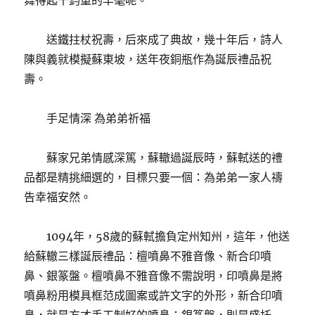
舞得起千鈞重的羊毫呢。
送鐵拄杖祝壽，后來成了典故，幾十年后，詩人
陳與義就模擬蘇東坡，送年夜銅瓶作為誕辰禮品祝
壽。
手足情深 為弟弟祈福
蘇家兄弟情感深篤，蘇轍過誕辰時，蘇軾送的禮
品都是精挑細選的，目標只要一個：為弟弟一家人禱
告幸福安然。
1094年，58歲的蘇軾擔負定州知州，這年，他送
給蘇轍三樣誕辰禮品：檀噴鼻不雅音像、新合印噴
鼻、銀篆盤。檀噴鼻不雅音像不需說明，印噴鼻是將
噴鼻粉用模具框范成圖案或許文字的外形，新合印噴