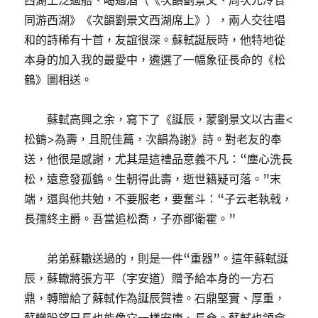
西湖上泛過船、喝過酒（《次韻劉景文、周次元冷食
同游西湖》《次韻劉景文西湖席上》），兩人交往唱
和的詩稀有十首，友誼很深。蘇軾誕辰時，他特地從
本身的加入我的最愛中，遴選了一幅象征長命的《松
鶴》圖相送。
蘇軾高興之余，寫下了《誕辰，蒙劉景文以古畫<
松鶴>為壽，且貺佳篇，次韻為謝》詩。對老友的奉
送，他很是感謝，尤其是這禮品意義不凡：“塵心洗長
松，遠意發孤鶴。生朝得此壽，逝世籍疑可落。”末
端，還與他共勉，不要服老，要奮斗：“子云老執戟，
長孺終主爵。吾當追松喬，子亦鄙衛霍。”
弟弟蘇轍送過的，則是一件“重器”。這年蘇軾誕
辰，蘇轍將張方平（字安道）贈予給本身的一方石
鼎，轉贈給了蘇軾作為誕辰賀禮。石鼎堅實、厚重，