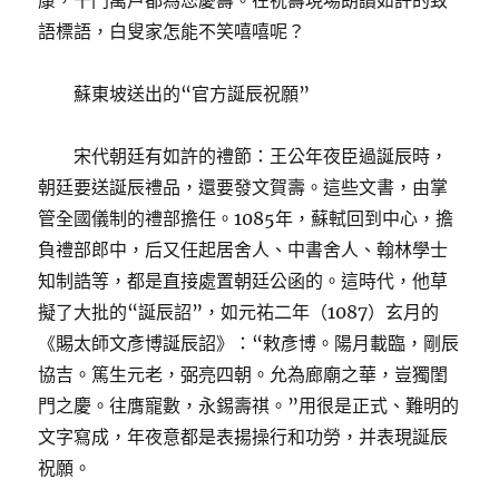
康，千門萬戶都為您慶壽。在祝壽現場朗讀如許的致
語標語，白叟家怎能不笑嘻嘻呢？
蘇東坡送出的“官方誕辰祝願”
宋代朝廷有如許的禮節：王公年夜臣過誕辰時，
朝廷要送誕辰禮品，還要發文賀壽。這些文書，由掌
管全國儀制的禮部擔任。1085年，蘇軾回到中心，擔
負禮部郎中，后又任起居舍人、中書舍人、翰林學士
知制誥等，都是直接處置朝廷公函的。這時代，他草
擬了大批的“誕辰詔”，如元祐二年（1087）玄月的
《賜太師文彥博誕辰詔》：“敕彥博。陽月載臨，剛辰
協吉。篤生元老，弼亮四朝。允為廊廟之華，豈獨閨
門之慶。往膺寵數，永錫壽祺。”用很是正式、難明的
文字寫成，年夜意都是表揚操行和功勞，并表現誕辰
祝願。