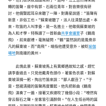
中，他們很快就酒酣耳熱了。這時，江上忽然傳來婉
轉的笛聲，座中有郭、石兩位青年，對音樂很有研
討，他倆豎起耳朵來聽了一陣，對壽星說道：“笛聲有
新意，非俗工也。”蘇東坡聽了，派人往清楚出處。本
來，吹笛的人叫李委，是一名進士，他敬佩蘇東坡的
為人和才學，特殊譜了一首新曲
共享會議室
子《鶴南
飛》，前來獻禮。毫無疑問，“鶴”當然說的是風骨非
凡的蘇東坡，而“南飛”，暗指他遭受意外，被貶
瑜伽
場地
到南邊的黃州。
此情此景，蘇東坡馬上有異鄉遇故知之感，趕忙
請李委過去。只見他戴青色頭巾，著紫色衣裘，對蘇
東坡深揖一躬，掏出竹笛來說：“鄙人獻丑了。”于
是，悠揚清揚的笛聲再度響起，他先把新曲《鶴南
飛》演奏了一遍，接著又疾速吹了幾個小段：“嘹然有
穿云裂石之聲。坐客皆引滿醉倒。”在人生低谷時的誕