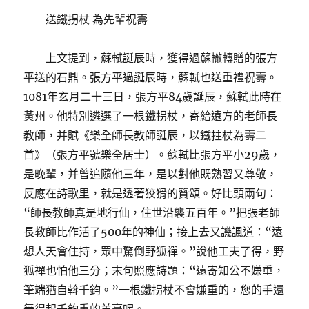
送鐵拐杖 為先輩祝壽
上文提到，蘇軾誕辰時，獲得過蘇轍轉贈的張方
平送的石鼎。張方平過誕辰時，蘇軾也送重禮祝壽。
1081年玄月二十三日，張方平84歲誕辰，蘇軾此時在
黃州。他特別遴選了一根鐵拐杖，寄給遠方的老師長
教師，并賦《樂全師長教師誕辰，以鐵拄杖為壽二
首》（張方平號樂全居士）。蘇軾比張方平小29歲，
是晚輩，并曾追隨他三年，是以對他既熟習又尊敬，
反應在詩歌里，就是透著狡猾的贊頌。好比頭兩句：
“師長教師真是地行仙，住世沿襲五百年。”把張老師
長教師比作活了500年的神仙；接上去又譏諷道：“遠
想人天會住持，眾中驚倒野狐禪。”說他工夫了得，野
狐禪也怕他三分；末句照應詩題：“遠寄知公不嫌重，
筆端猶自斡千鈞。”一根鐵拐杖不會嫌重的，您的手還