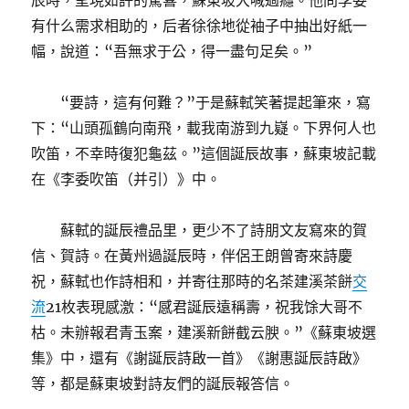
辰時，呈現如許的驚喜，蘇東坡大喊過癮。他問李委
有什么需求相助的，后者徐徐地從袖子中抽出好紙一
幅，說道：“吾無求于公，得一盡句足矣。”
“要詩，這有何難？”于是蘇軾笑著提起筆來，寫
下：“山頭孤鶴向南飛，載我南游到九嶷。下界何人也
吹笛，不幸時復犯龜茲。”這個誕辰故事，蘇東坡記載
在《李委吹笛（并引）》中。
蘇軾的誕辰禮品里，更少不了詩朋文友寫來的賀
信、賀詩。在黃州過誕辰時，伴侶王朗曾寄來詩慶
祝，蘇軾也作詩相和，并寄往那時的名茶建溪茶餅
交
流
21枚表現感激：“感君誕辰遠稱壽，祝我馀大哥不
枯。未辦報君青玉案，建溪新餅截云腴。”《蘇東坡選
集》中，還有《謝誕辰詩啟一首》《謝惠誕辰詩啟》
等，都是蘇東坡對詩友們的誕辰報答信。