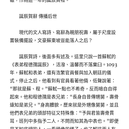
轍，作為這一年的誕辰賀禮。
誕辰賀辭 傳播后世
現代的文人寫詩、寫辭為親朋祝壽，屬于尺度設
置裝備擺設，文豪蘇東坡豈能落人之后？
誕辰賀詩，後面多有述及。這里只說一首蘇軾的
《表弟程德孺誕辰》，活潑、溫馨而不落窠臼。1093
年，蘇軾和表弟，還有浩繁官員餐與加入朝廷的儀
式，停止之后，他看到有官員看著他倆，低聲說著：
“那就是蘇、程。”蘇軾一點也不希奇，反而暗自自得
起來。他和程德孺是表兄弟：“長身自昔傳甥舅，壽骨
遠知是弟兄。”身高體貌，歷來就是外甥像舅舅，並且
他們表兄弟的頭部特征又特殊像：“予與君皆壽骨貫
耳，班列中多指予二人，不問而知其為中表也。”即便