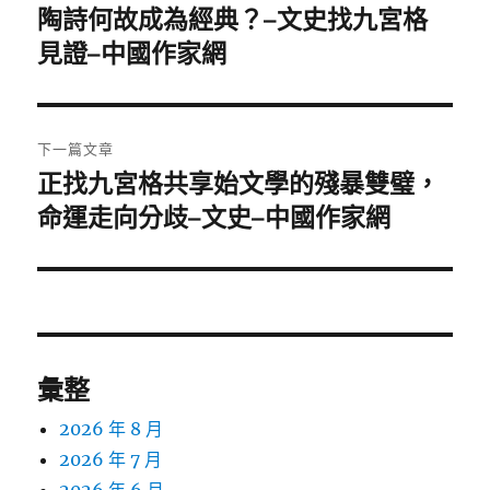
章
陶詩何故成為經典？–文史找九宮格
上
一
見證–中國作家網
導
篇
覽
文
章:
下一篇文章
正找九宮格共享始文學的殘暴雙璧，
下
一
命運走向分歧–文史–中國作家網
篇
文
章:
彙整
2026 年 8 月
2026 年 7 月