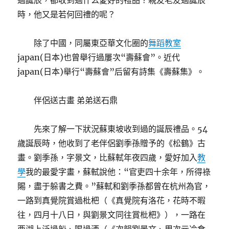
過誕辰，都收到過什么愛好的禮品？親友老友過誕辰
時，他又是若何回禮的呢？
除了中國，同屬東亞華文化圈的
舞蹈教室
japan(日本)也曾舉行過屢次“壽蘇會”。近代
japan(日本)舉行“壽蘇會”后留有詩集《壽蘇集》。
伴侶送古畫 弟弟送石鼎
先來了解一下狀況蘇東坡收到過的誕辰禮品。54
歲誕辰時，他收到了老伴侶劉季孫贈予的《松鶴》古
畫。劉季孫，字景文，比蘇軾年夜四歲，愛好加入
教
學
我的最愛字畫，蘇軾說他：“官吏四十余年，所得祿
賜，盡于躲書之費。”蘇軾和劉季孫都曾在杭州為官，
一路到真覺院賞過枇杷（《真覺院有洛花，花時不暇
往，四月十八日，與劉景文同往賞枇杷》），一路在