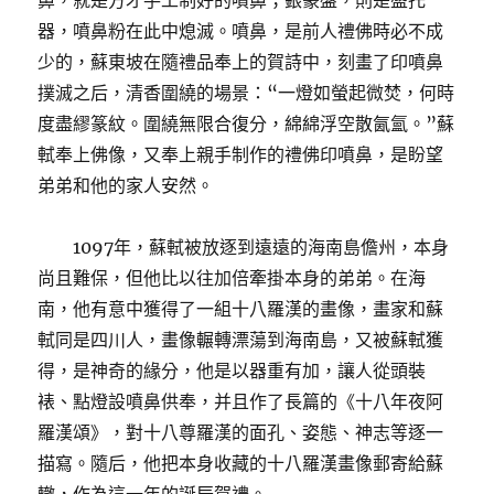
鼻，就是方才手工制好的噴鼻；銀篆盤，則是盛托
器，噴鼻粉在此中熄滅。噴鼻，是前人禮佛時必不成
少的，蘇東坡在隨禮品奉上的賀詩中，刻畫了印噴鼻
撲滅之后，清香圍繞的場景：“一燈如螢起微焚，何時
度盡繆篆紋。圍繞無限合復分，綿綿浮空散氤氳。”蘇
軾奉上佛像，又奉上親手制作的禮佛印噴鼻，是盼望
弟弟和他的家人安然。
1097年，蘇軾被放逐到遠遠的海南島儋州，本身
尚且難保，但他比以往加倍牽掛本身的弟弟。在海
南，他有意中獲得了一組十八羅漢的畫像，畫家和蘇
軾同是四川人，畫像輾轉漂蕩到海南島，又被蘇軾獲
得，是神奇的緣分，他是以器重有加，讓人從頭裝
裱、點燈設噴鼻供奉，并且作了長篇的《十八年夜阿
羅漢頌》，對十八尊羅漢的面孔、姿態、神志等逐一
描寫。隨后，他把本身收藏的十八羅漢畫像郵寄給蘇