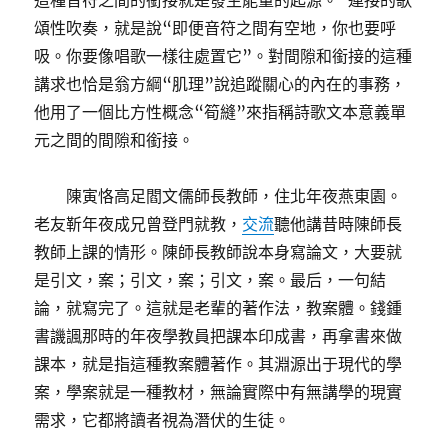
這種音符之間的銜接就是發生能量的起源。”連接的歌
頌性吹奏，就是說“即便音符之間有空地，你也要呼
吸。你要像唱歌一樣往處置它”。對間隙和銜接的這種
講求也恰是翁方綱“肌理”說追蹤關心的內在的事務，
他用了一個比方性概念“筍縫”來指稱詩歌文本意義單
元之間的間隙和銜接。
陳寅恪高足閻文儒師長教師，住北年夜燕東園。
老友靳年夜成兄曾登門就教，
交流
聽他講昔時陳師長
教師上課的情形。陳師長教師說本身寫論文，大要就
是引文，案；引文，案；引文，案。最后，一句結
論，就寫完了。這就是老輩的著作法，教案體。錢鍾
書譏諷那時的年夜學教員把課本印成書，再拿書來做
課本，就是指這種教案體著作。其淵源出于現代的學
案，學案就是一種教材，無論實際中有無講學的現實
需求，它都將讀者視為潛伏的生徒。