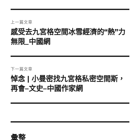
文
上一篇文章
章
感受去九宮格空間冰雪經濟的“熱”力
上
一
無限_中國網
導
篇
覽
文
章:
下一篇文章
悼念 | 小曼密找九宮格私密空間斯，
下
一
再會–文史–中國作家網
篇
文
章:
彙整