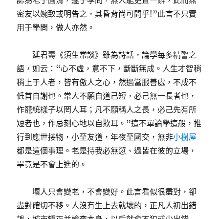
認為老于圓滑，邃于學問，無人能更置一辭，此而無
密友以婉致或明告之，其昏背尚可問乎!”此言不只實
用于學問，做人亦然。
延君壽《須生常談》雖為詩話，論學每多精警之
語，如云：“心不虛，意不下，斷斷無成。人生才智稍
稍上于人者，皆有傲人之心，然遇當服善處，不成不
低首自謝也。常人不願自道己短，必己無一長者也，
作籠統樣子以罔人耳；凡不願稱人之長，必己先有所
短者也，作忌刻心地以自欺耳。”這不單論學這般，推
行到應世接物，小至友道，年夜至國交，無非
小樹屋
都是這個事理。老是持我必無愆、過皆在彼的立場，
畢竟是不會上進的。
壞人只會變老，不會變好。此言看似很盡對，卻
盡對確切不移。人沒有生上去就壞的，正凡人初出錯