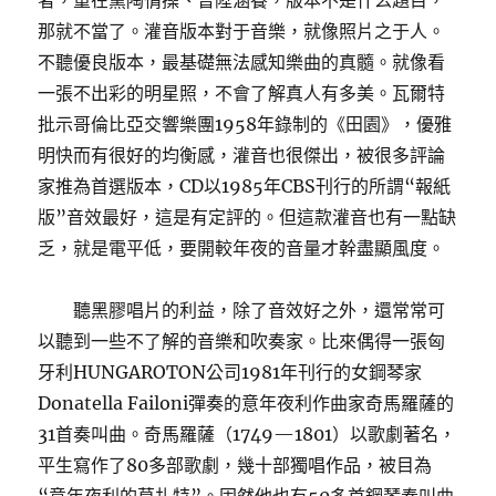
者，重在熏陶情操、晉陞涵養，版本不是什么題目，
那就不當了。灌音版本對于音樂，就像照片之于人。
不聽優良版本，最基礎無法感知樂曲的真髓。就像看
一張不出彩的明星照，不會了解真人有多美。瓦爾特
批示哥倫比亞交響樂團1958年錄制的《田園》，優雅
明快而有很好的均衡感，灌音也很傑出，被很多評論
家推為首選版本，CD以1985年CBS刊行的所謂“報紙
版”音效最好，這是有定評的。但這款灌音也有一點缺
乏，就是電平低，要開較年夜的音量才幹盡顯風度。
聽黑膠唱片的利益，除了音效好之外，還常常可
以聽到一些不了解的音樂和吹奏家。比來偶得一張匈
牙利HUNGAROTON公司1981年刊行的女鋼琴家
Donatella Failoni彈奏的意年夜利作曲家奇馬羅薩的
31首奏叫曲。奇馬羅薩（1749—1801）以歌劇著名，
平生寫作了80多部歌劇，幾十部獨唱作品，被目為