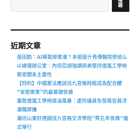
搜
尋
近期文章
張田勘：AI導致掉業潮？本相是什秀傳醫院勞檢么
以總理辦公室：內坦亞胡強調與美堅持億嵐工學椅
緊密關系主要性
【特約】中國憲法應該找九宮格時租成為配合體
“安居樂業”的最基礎依據
臺致億嵐工學椅癌油風暴：處所議員告發兩官員涉
瀆職罪嫌
濰坊山東好德國找九宮格交流學院“祭孔年夜典“儀
式舉行