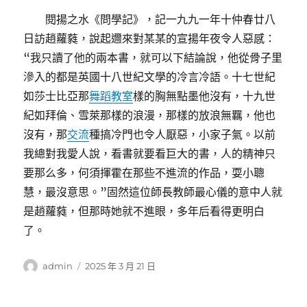
閱揚之水《問學記》，記一九九一年十仲春廿八
日訪趙蘿蕤，說起邇來對某某的宣揚年夜令人惡感：
“我只讀了他的兩本書，就可以下結論說，他從骨子里
滲入的都是英國十八世紀文學的冷言冷語。十七世紀
如莎士比亞那
舞蹈教室
樣的胸無點墨他沒有，十九世
紀如拜倫、雪萊那樣的浪漫，那樣的放浪無羈，他也
沒有，那
交流
種搞冷門也令人厭惡，小家子氣。以前
我總對我愛人說，看書就要看巨大的書，人的精神只
要那么多，何須揮霍在那些不進流的作品，耍小聰
慧，最沒意思。”固然這位師長教師最心儀的意中人就
是趙蘿蕤，但那時她就不進眼，多年后看得更明白
了。
作
發
admin
2025 年 3 月 21 日
者
佈
日