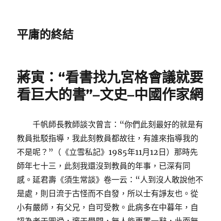
平庸的終結
蔣寅：“看書找九宮格會議就要
看巨大的書”–文史–中國作家網
千帆師長教師談次曾言：“你們此刻最好的就是有
教員批駁指導，我此刻教員都故往，有誰來指導我的
不是呢？”（《立雪私記》1985年11月12日）那時先
師年七十三，此刻我還沒到教員的年事，已深有同
感。延君壽《須生常談》卷一云：“人到沒人敢說他不
是處，則日流于古怪而不自發，所以士有諍友也。從
小有嚴師，有父兄，自可受教。此病多在中暮年，自