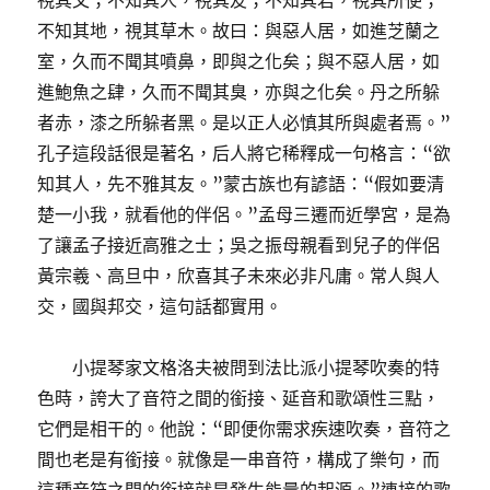
視其父；不知其人，視其友；不知其君，視其所使；
不知其地，視其草木。故曰：與惡人居，如進芝蘭之
室，久而不聞其噴鼻，即與之化矣；與不惡人居，如
進鮑魚之肆，久而不聞其臭，亦與之化矣。丹之所躲
者赤，漆之所躲者黑。是以正人必慎其所與處者焉。”
孔子這段話很是著名，后人將它稀釋成一句格言：“欲
知其人，先不雅其友。”蒙古族也有諺語：“假如要清
楚一小我，就看他的伴侶。”孟母三遷而近學宮，是為
了讓孟子接近高雅之士；吳之振母親看到兒子的伴侶
黃宗羲、高旦中，欣喜其子未來必非凡庸。常人與人
交，國與邦交，這句話都實用。
小提琴家文格洛夫被問到法比派小提琴吹奏的特
色時，誇大了音符之間的銜接、延音和歌頌性三點，
它們是相干的。他說：“即便你需求疾速吹奏，音符之
間也老是有銜接。就像是一串音符，構成了樂句，而