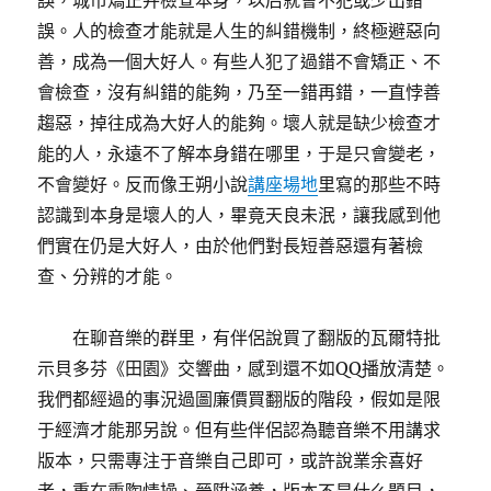
誤，城市矯正并檢查本身，以后就會不犯或少出錯
誤。人的檢查才能就是人生的糾錯機制，終極避惡向
善，成為一個大好人。有些人犯了過錯不會矯正、不
會檢查，沒有糾錯的能夠，乃至一錯再錯，一直悖善
趨惡，掉往成為大好人的能夠。壞人就是缺少檢查才
能的人，永遠不了解本身錯在哪里，于是只會變老，
不會變好。反而像王朔小說
講座場地
里寫的那些不時
認識到本身是壞人的人，畢竟天良未泯，讓我感到他
們實在仍是大好人，由於他們對長短善惡還有著檢
查、分辨的才能。
在聊音樂的群里，有伴侶說買了翻版的瓦爾特批
示貝多芬《田園》交響曲，感到還不如QQ播放清楚。
我們都經過的事況過圖廉價買翻版的階段，假如是限
于經濟才能那另說。但有些伴侶認為聽音樂不用講求
版本，只需專注于音樂自己即可，或許說業余喜好