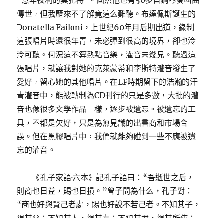
“意年夜利的莫扎特”。固然他也有50多首鋼琴奏叫曲
傳世，但我歷來不了解竟這么難聽。布達佩斯誕生的
Donatella Failoni，上世紀60年月后期出道，錄制
這張唱片時還很年青，未必彈到很高的境界，卻也泠
泠可聽。何況這不算熱點音樂，灌音未幾見。聽過這
張唱片，就讓我對她的克萊蒙蒂和李斯特灌音發生了
愛好，留心她的其他唱片。在LP時期留下的浩瀚的汗
青灌音中，能被轉制為CD刊行的只是多數，大批的灌
音也像很多文學作品一樣，逐步被遺忘。被遺忘的工
具，不都是欠好，只是為無見識的出書商和市場合
誤。但在黑膠唱片中，我們就能夠碰到一些不應被遺
忘的灌音。
《孔子家語·六本》記孔子語曰：“吾逝世之后，
則商也日益，賜也日損。”曾子問為什么，孔子對：
“商也好與賢己者處，賜也好說不若己者。不知其子，