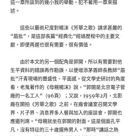
這一章所談到的幾小我的舉動，犯不著用一章來描
述。
這些以藝術尺度對楊沫《芳華之歌》請求甚嚴的
“眉批”，是這部長篇“經典化”經過歷程中的主要文
獻，即便再遲也很有需要，很有價值。
由於本文的另一個配角是郭開，所以有需要對他
生平資料的錯誤再作勘誤，以便增添茅盾師長教師“眉
批”汗青現場的豐盛性、平面感。從文學史研討的角度
看，老鬼著作的《母親楊沫》說，“郭開是北京電子管
廠的一名工人”（96頁）；又說，1959年2月，北影
廠在開拍《芳華之歌》之前，在廠會議室召開文學
界、片子界、消息界多人餐與加入的座談會，郭開也
應邀列席。“母親就坐在郭開的對面。這是個面孔平
凡，沒有特征的三十歲擺佈男人。”那時“講話之熱