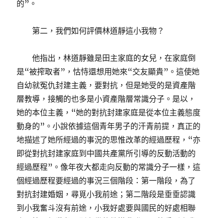
的”。
第二，我們如何評價林道靜這小我物？
他指出，林道靜雖是田主家庭的女兒，在家庭倒
是“被搾取者”，怙恃還想用她來“交友顯貴”。這使她
自幼就冤仇封建主義，要對抗，但是她受的是資產階
層教導，接觸的也多是小資產階層常識分子。是以，
她的本位主義，“她的對抗封建家庭是從本位主義態度
動身的”。小說依據這個青年男子的汗青前提，真正的
地描述了她所經過的事況的思惟改革的經過歷程，“亦
即從對抗封建家庭到中國共產黨所引導的反動活動的
經過歷程”。像年夜大都走向反動的常識分子一樣，這
個經過歷程要經過的事況三個階段：第一階段，為了
對抗封建婚姻，尋覓小我前途；第二階段是垂垂認識
到小我奮斗沒有前途，小我好處要與國民的好處相聯