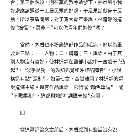
合；第三個階段，則在黨的教導啟發下，熟悉到小我
好處應該遵從于工農民眾的好處，于是果斷獻身于反
動。所以茅盾問到：對于寬大青年來說，林道靜的這
條“途徑”，莫非不“可以供青年們進修”嗎？
當然，茅盾也不粉飾這部作品的毛病，他以為重
要是三點：一，人物；二，構造；三，說話。由于其
別人物沒有寫好，使林道靜在整部小說中一直過于“凸
起”，“似乎是獨一的先知先覺和沖鋒陷陣者”。小說
構造有點“混亂”，如第七章，基礎離開了林道靜的遭
受這條主線。還有作品說話，它們或“顏色單調”，或
“不敷柔和”，這都與她的“詞匯未幾”有關。
四
寫這篇評論文章前后，茅盾感到有些話沒有說