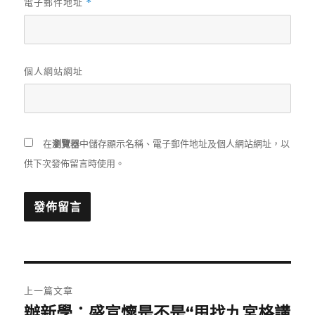
電子郵件地址
*
個人網站網址
在
瀏覽器
中儲存顯示名稱、電子郵件地址及個人網站網址，以
供下次發佈留言時使用。
文
上一篇文章
章
辦新學：盛宣懷是不是“甩找九宮格講
上