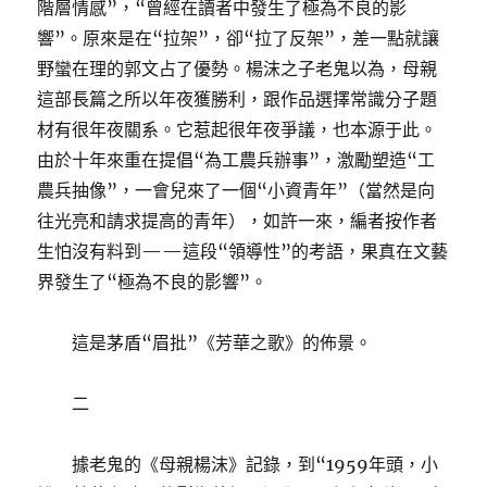
階層情感”，“曾經在讀者中發生了極為不良的影
響”。原來是在“拉架”，卻“拉了反架”，差一點就讓
野蠻在理的郭文占了優勢。楊沫之子老鬼以為，母親
這部長篇之所以年夜獲勝利，跟作品選擇常識分子題
材有很年夜關系。它惹起很年夜爭議，也本源于此。
由於十年來重在提倡“為工農兵辦事”，激勵塑造“工
農兵抽像”，一會兒來了一個“小資青年”（當然是向
往光亮和請求提高的青年），如許一來，編者按作者
生怕沒有料到——這段“領導性”的考語，果真在文藝
界發生了“極為不良的影響”。
這是茅盾“眉批”《芳華之歌》的佈景。
二
據老鬼的《母親楊沫》記錄，到“1959年頭，小