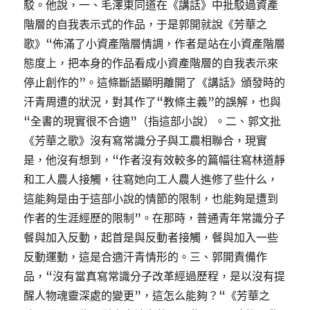
駁。他說，一、毛澤東同道在《講話》中批駁過資產
階層的自我表示式的作品，于是郭開就說《芳華之
歌》“佈滿了小資產階層情調，作者是站在小資產階層
態度上，把本身的作品看成小資產階層的自我表示來
停止創作的”。這條斷語顯明離開了《講話》頒發時的
汗青周遭的狀況，對其作了“教條主義”的誤解，也與
“全書的現實很不合適”（指這部小說）。二、郭文批
《芳華之歌》沒有寫常識分子與工農相聯合，現實
是，他沒有想到，“作者沒有效較多的篇幅往寫林道靜
和工人農人接觸，往寫她向工人農人進修了些什么，
這能夠是由于這部小說的情節的限制，也能夠是遭到
作者的生涯經歷的限制”。在那時，普通青年常識分子
餐與加入反動，起首是與反動者接觸，餐與加入一些
反動運動，這是合適汗青情形的。三、郭開責備作
品，“沒有當真寫常識分子改革經過歷程，是以沒有提
醒人物魂靈深處的變更”，這怎么能夠？“《芳華之