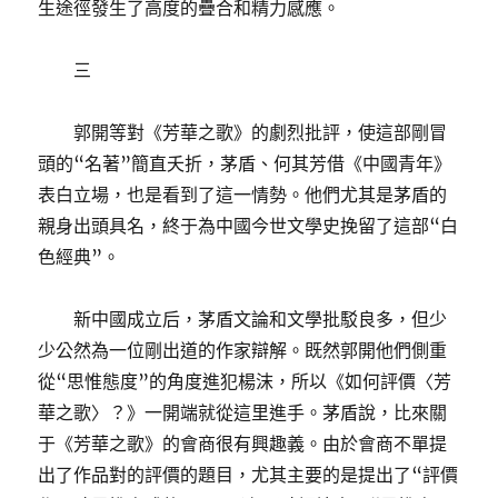
生途徑發生了高度的疊合和精力感應。
三
郭開等對《芳華之歌》的劇烈批評，使這部剛冒
頭的“名著”簡直夭折，茅盾、何其芳借《中國青年》
表白立場，也是看到了這一情勢。他們尤其是茅盾的
親身出頭具名，終于為中國今世文學史挽留了這部“白
色經典”。
新中國成立后，茅盾文論和文學批駁良多，但少
少公然為一位剛出道的作家辯解。既然郭開他們側重
從“思惟態度”的角度進犯楊沫，所以《如何評價〈芳
華之歌〉？》一開端就從這里進手。茅盾說，比來關
于《芳華之歌》的會商很有興趣義。由於會商不單提
出了作品對的評價的題目，尤其主要的是提出了“評價