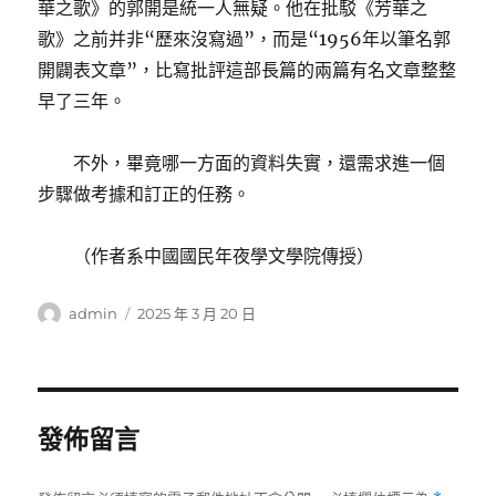
華之歌》的郭開是統一人無疑。他在批駁《芳華之
歌》之前并非“歷來沒寫過”，而是“1956年以筆名郭
開闢表文章”，比寫批評這部長篇的兩篇有名文章整整
早了三年。
不外，畢竟哪一方面的資料失實，還需求進一個
步驟做考據和訂正的任務。
（作者系中國國民年夜學文學院傳授）
作
發
admin
2025 年 3 月 20 日
者
佈
日
期:
發佈留言