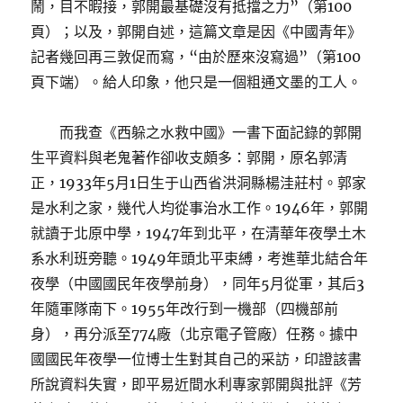
鬧，目不暇接，郭開最基礎沒有抵擋之力”（第100
頁）；以及，郭開自述，這篇文章是因《中國青年》
記者幾回再三敦促而寫，“由於歷來沒寫過”（第100
頁下端）。給人印象，他只是一個粗通文墨的工人。
而我查《西躲之水救中國》一書下面記錄的郭開
生平資料與老鬼著作卻收支頗多：郭開，原名郭清
正，1933年5月1日生于山西省洪洞縣楊洼莊村。郭家
是水利之家，幾代人均從事治水工作。1946年，郭開
就讀于北原中學，1947年到北平，在清華年夜學土木
系水利班旁聽。1949年頭北平束縛，考進華北結合年
夜學（中國國民年夜學前身），同年5月從軍，其后3
年隨軍隊南下。1955年改行到一機部（四機部前
身），再分派至774廠（北京電子管廠）任務。據中
國國民年夜學一位博士生對其自己的采訪，印證該書
所說資料失實，即平易近間水利專家郭開與批評《芳