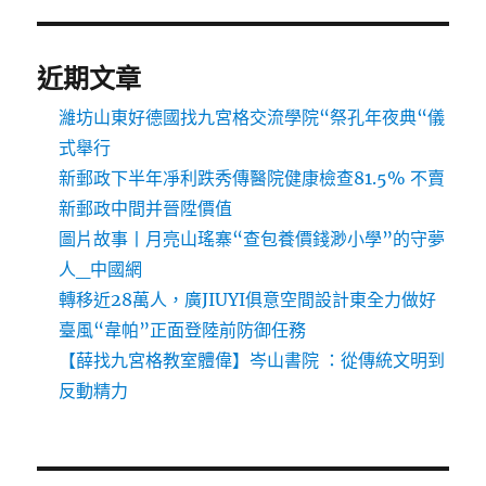
近期文章
濰坊山東好德國找九宮格交流學院“祭孔年夜典“儀
式舉行
新郵政下半年凈利跌秀傳醫院健康檢查81.5% 不賣
新郵政中間并晉陞價值
圖片故事丨月亮山瑤寨“查包養價錢渺小學”的守夢
人_中國網
轉移近28萬人，廣JIUYI俱意空間設計東全力做好
臺風“韋帕”正面登陸前防御任務
【薛找九宮格教室體偉】岑山書院 ：從傳統文明到
反動精力