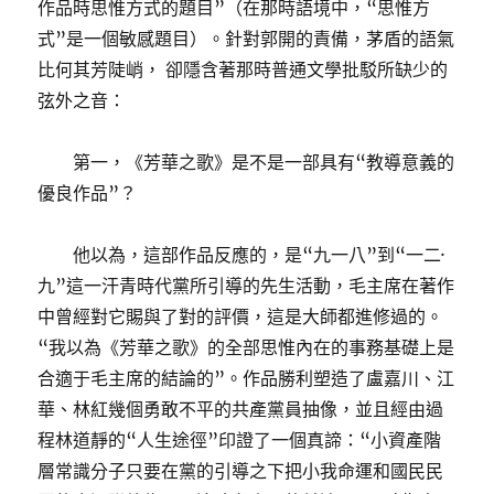
作品時思惟方式的題目”（在那時語境中，“思惟方
式”是一個敏感題目）。針對郭開的責備，茅盾的語氣
比何其芳陡峭， 卻隱含著那時普通文學批駁所缺少的
弦外之音：
第一，《芳華之歌》是不是一部具有“教導意義的
優良作品”？
他以為，這部作品反應的，是“九一八”到“一二·
九”這一汗青時代黨所引導的先生活動，毛主席在著作
中曾經對它賜與了對的評價，這是大師都進修過的。
“我以為《芳華之歌》的全部思惟內在的事務基礎上是
合適于毛主席的結論的”。作品勝利塑造了盧嘉川、江
華、林紅幾個勇敢不平的共產黨員抽像，並且經由過
程林道靜的“人生途徑”印證了一個真諦：“小資產階
層常識分子只要在黨的引導之下把小我命運和國民民