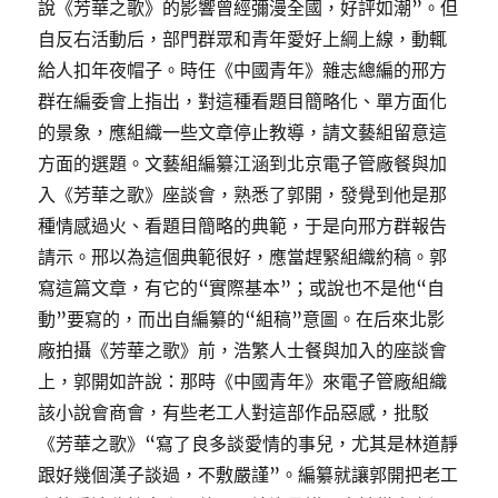
說《芳華之歌》的影響曾經彌漫全國，好評如潮”。但
自反右活動后，部門群眾和青年愛好上綱上線，動輒
給人扣年夜帽子。時任《中國青年》雜志總編的邢方
群在編委會上指出，對這種看題目簡略化、單方面化
的景象，應組織一些文章停止教導，請文藝組留意這
方面的選題。文藝組編纂江涵到北京電子管廠餐與加
入《芳華之歌》座談會，熟悉了郭開，發覺到他是那
種情感過火、看題目簡略的典範，于是向邢方群報告
請示。邢以為這個典範很好，應當趕緊組織約稿。郭
寫這篇文章，有它的“實際基本”；或說也不是他“自
動”要寫的，而出自編纂的“組稿”意圖。在后來北影
廠拍攝《芳華之歌》前，浩繁人士餐與加入的座談會
上，郭開如許說：那時《中國青年》來電子管廠組織
該小說會商會，有些老工人對這部作品惡感，批駁
《芳華之歌》“寫了良多談愛情的事兒，尤其是林道靜
跟好幾個漢子談過，不敷嚴謹”。編纂就讓郭開把老工