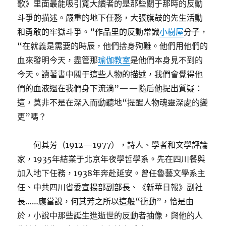
歌》里面最能吸引寬大讀者的是那些關于那時的反動
斗爭的描述。嚴重的地下任務，大張旗鼓的先生活動
和勇敢的牢獄斗爭。”作品里的反動常識
小樹屋
分子，
“在就義是需要的時辰，他們捨身殉難。他們用他們的
血來發明今天，盡管那
瑜伽教室
是他們本身見不到的
今天。讀著書中關于這些人物的描述，我們會覺得他
們的血液還在我們身下流淌”——隨后他提出質疑：
這，莫非不是在深入而動聽地“提醒人物魂靈深處的變
更”嗎？
何其芳（1912—1977），詩人、學者和文學評論
家，1935年結業于北京年夜學哲學系。先在四川餐與
加入地下任務，1938年奔赴延安。曾任魯藝文學系主
任、中共四川省委宣揚部副部長、《新華日報》副社
長……應當說，何其芳之所以這般“衝動”，恰是由
於，小說中那些誕生進逝世的反動者抽像，與他的人