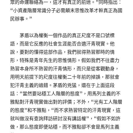
眾的命運聯絡為一，這才有真正的前途。”同時指出：
“小資產階層常識分子必需顛末思惟改革才幹真正為國
民辦事。”
茅盾以為權衡一個作品的真正尺度不是口號標
語，而是它反應的社會生涯能否合適汗青現實。他
說，要對的懂得這部作品，我們就得熟習那時的情
形，特殊是青年先生的思惟情形。假如我們不往盡力
熟習本身所不熟習的汗青情形，而只是從客觀動身，
用明天前提下的尺度往權衡二十年前的掉誤，那就會
犯汗青主義的過錯。茅盾的兇猛，還在于上面這段
話：“當然要站穩工人階層的態度”，用馬列主義的不
雅點對汗青現實做出對的評價；不外，“光有工人階層
的態度”和不雅點，“而不求熟習特定的汗青現實，這
就叫做沒有查詢拜訪研討沒有講話權”，“假如不如許
做，那么態度即便站穩，而不雅點卻不會是馬列主義