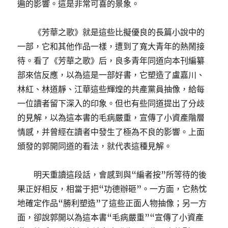
遍的影響。這是非常可喜的景象。
《芳華之歌》就是這些比擬優良的長篇小說中的
一部，它和其他作品一樣，遭到了寬大青年的熱鬧接
待。看了《芳華之歌》后，良多青年同道向本刊編纂
部來信反應，以為這是一部好書，它塑造了盧嘉川、
林紅、林道靜、江華這些輝煌的共產黨員抽像，給每
一位讀者留下深入的印象。但也有些同道提出了分歧
的見解，以為這本書的毛病嚴重，宣傳了小資產階層
情感，并曾經在讀者中發生了極為不良的影響。上面
頒發的郭開同道的看法，就代表這種見解。
明天重讀這段話，會感到與“編者按”所等待的後
果正好相反，相當于把“功德辦砸”。一方面，它熱忱
地確定作品“勝利塑造”了這些正面人物抽像；另一方
面，卻說郭開以為這本書“毛病嚴重”“宣傳了小資產