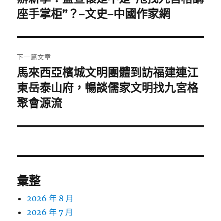
一
座手掌柜”？–文史–中國作家網
導
篇
覽
文
章:
下一篇文章
馬來西亞檳城文明團體到訪福建連江
下
一
東岳泰山府，暢談儒家文明找九宮格
篇
聚會源流
文
章:
彙整
2026 年 8 月
2026 年 7 月