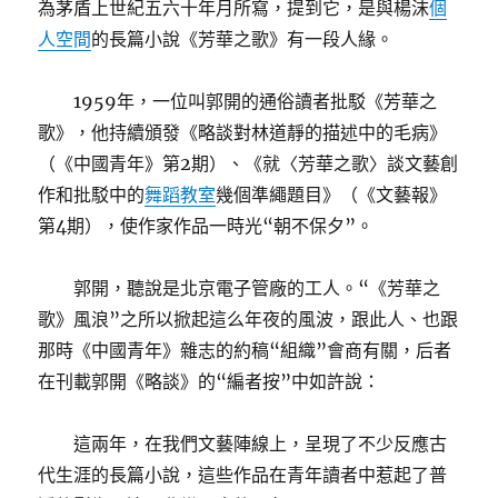
為茅盾上世紀五六十年月所寫，提到它，是與楊沫
個
人空間
的長篇小說《芳華之歌》有一段人緣。
1959年，一位叫郭開的通俗讀者批駁《芳華之
歌》，他持續頒發《略談對林道靜的描述中的毛病》
（《中國青年》第2期）、《就〈芳華之歌〉談文藝創
作和批駁中的
舞蹈教室
幾個準繩題目》（《文藝報》
第4期），使作家作品一時光“朝不保夕”。
郭開，聽說是北京電子管廠的工人。“《芳華之
歌》風浪”之所以掀起這么年夜的風波，跟此人、也跟
那時《中國青年》雜志的約稿“組織”會商有關，后者
在刊載郭開《略談》的“編者按”中如許說：
這兩年，在我們文藝陣線上，呈現了不少反應古
代生涯的長篇小說，這些作品在青年讀者中惹起了普