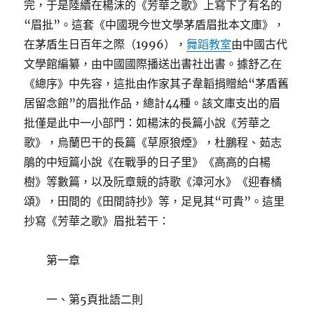
完，于是陸續在楊沫的《芳華之歌》上寫下了有名的
“眉批”。這套《中國現今世文學茅盾眉批本文庫》，
在茅盾生日百年之際（1996），
舞蹈教室
由中國古代
文學館編纂，由中國國際播送出書社出書。據舒乙在
《總序》中先容，這批由作家其子韋韜捐贈給“茅盾舊
居留念館”的眉批作品，總計44種。該文庫支出的眉
批僅是此中一小部門：如楊沫的長篇小說《芳華之
歌》，烏蘭巴干的長篇《草原狼煙》，杜鵬程、茹志
鵑的中短篇小說《在戰爭的日子里》《高高的白楊
樹》等數篇，以及阮章競的詩歌《漳河水》《迎春橘
頌》，田間的《田間詩抄》等，足見其“可貴”。這里
抄寫《芳華之歌》眉批若干：
第一章
一、第5頁批語二則