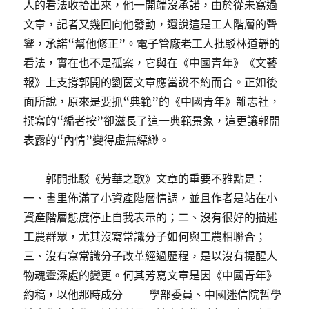
人的看法收拾出來，他一開端沒承諾，由於從未寫過
文章，記者又幾回向他發動，還說這是工人階層的聲
響，承諾“幫他修正”。電子管廠老工人批駁林道靜的
看法，實在也不是孤案，它與在《中國青年》《文藝
報》上支撐郭開的劉茵文章應當說不約而合。正如後
面所說，原來是要抓“典範”的《中國青年》雜志社，
撰寫的“編者按”卻滋長了這一典範景象，這更讓郭開
表露的“內情”變得虛無縹緲。
郭開批駁《芳華之歌》文章的重要不雅點是：
一、書里佈滿了小資產階層情調，並且作者是站在小
資產階層態度停止自我表示的；二、沒有很好的描述
工農群眾，尤其沒寫常識分子如何與工農相聯合；
三、沒有寫常識分子改革經過歷程，是以沒有提醒人
物魂靈深處的變更。何其芳寫文章是因《中國青年》
約稿，以他那時成分——學部委員、中國迷信院哲學