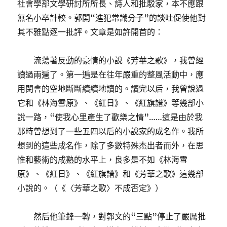
社會學部文學研討所所長、詩人和批駁家，本不應跟
無名小卒計較。郭開“進犯常識分子”的談吐促使他對
其不雅點逐一批評。文章是如許開首的：
流蕩著反動的豪情的小說《芳華之歌》，我曾經
讀過兩遍了。第一遍是在往年嚴重的整風活動中，應
用閉會的空地斷斷續續地讀的。讀完以后，我曾說過
它和《林海雪原》、《紅日》、《紅旗譜》等幾部小
說一路，“使我心里產生了歡樂之情”……這是由於我
那時曾想到了一些五四以后的小說家的成名作。我所
想到的這些成名作，除了多數特殊杰出者而外，在思
惟和藝術的成熟的水平上，良多是不如《林海雪
原》、《紅日》、《紅旗譜》和《芳華之歌》這幾部
小說的。（《〈芳華之歌〉不成否定》）
然后他筆鋒一轉，對郭文的“三點”停止了嚴厲批