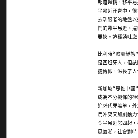
報道還稱，移平易
平易近汗青中，很
去馴服者的地盤以
鬥的難平易近。這
要挾。這種談吐滋
比利時“歐洲靜態
是西班牙人，但該
捷傳佈，滋長了人
新加坡“思惟中國
成為不分擺佈的極
追求代罪羔羊，外
烏沖突又加劇動力
令平易近怨四起，
風氣潮，社會對峙