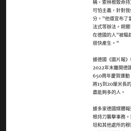
稱，索林根致命持
可怕主義，針對我
分。”他還宣布了
法式等辦法。朔爾
在德國的人”被驅
很快產生。”
據德國《圖片報》
2022年末離開
650周年慶賀運
將15到20厘米
盡能夠多的人。
據多家德國媒體報
根持刀襲擊事務。
坦和其他處所的穆