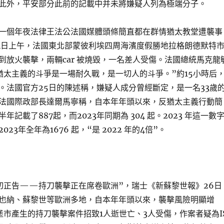
此外，平安部分此前的記載中并未將嫌疑人列為極端分子。
一個年夜法律王法公法國媒體頭條簡直都在群情猶太教堂遭襲事
4日上午，法國東北部蒙彼利埃四周海濱度假勝地拉格朗德默特
到放火襲擊，兩輛car 被燒毀，一名差人受傷。法國總統馬克龍
猶太主義的斗爭是一場耐久戰，是一切人的斗爭。”約15小時后
。法國官方25日的陳述稱，嫌疑人成分曾經斷定，是一名33歲
法國際政部長達爾馬寧稱，自本年年頭以來，反猶太主義行動簡
年記載了887起，而2023年同期為 304 起。2023 年這一數
23年全年為1676 起，“是 2022 年的4倍”。
切正告——持刀襲擊正在席卷歐洲”，瑞士《新蘇黎世報》26日
也納、蘇黎世等歐洲多地，自本年年頭以來，襲擊風險明顯增
堡市產生的持刀襲擊案件招致1人逝世亡、3人受傷，作案者疑為I