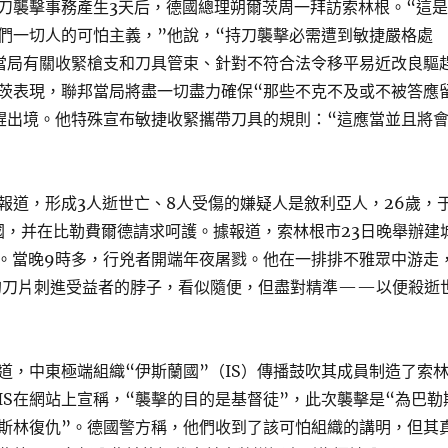
刀襲擊事務產生3天后，德國總理朔爾茨周一拜訪索林根。“這是
們一切人的可怕主義，”他說，“持刀襲擊必需遭到敏捷嚴格處
當局有關收緊槍支和刀具管束、針對不符合法令移平易近改良驅
茨表現，聯邦當局將盡一切盡力確保“那些不克不及或不被答應
趕出境。他特殊宣布敏捷收緊攜帶刀具的規則：“這應當並且將
報道，形成3人逝世亡、8人受傷的嫌疑人是敘利亞人，26歲，
德國，并在比勒費爾德請求呵護。據報道，索林根市23日晚舉辦建
動。當晚9時多，行兇者開端年夜屠戮。他在一排排不雅眾中游走
長的刀片刺進受益者的脖子，看似隨便，但盡對精準——以便殺逝
道，中東極端組織“伊斯蘭國”（IS）傳播鼓吹其成員制造了索
IS在網站上宣稱，“襲擊的目的是基督徒”，此次襲擊是“為巴勒
斯林復仇”。德國警方稱，他們收到了該可怕組織的講明，但其