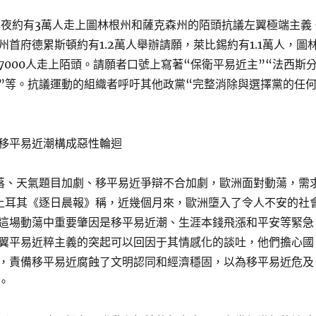
年夜約有3萬人走上圖林根州和薩克森州的陌頭抗議左翼極端主義
州首府德累斯頓約有1.2萬人舉辦請願，萊比錫約有1.1萬人，圖
7000人走上陌頭。請願者口號上寫著“保衛平易近主”“法西斯
”等。抗議運動的組織者呼吁其他政黨“完整消除與選擇黨的任
移平易近潮構成惡性輪迴
落、天氣題目加劇、移平易近爭辯不合加劇，歐洲面對動蕩，需
土耳其《逐日晨報》稱，近幾個月來，歐洲墮入了令人不安的社
這場動蕩中重要肇因是移平易近潮、生涯本錢飛漲和平安等緊急
翼平易近粹主義的突起可以回因于其情感化的談吐，他們擔心國
，責備移平易近腐蝕了文明認同和經濟穩固，以為移平易近危及
。