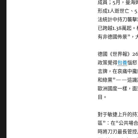
成員；5月，曼海
形成1人逝世亡、
法統計中持刀襲擊
已跨越1.38萬
有非德國佈景”，
德國《世界報》2
政策覺得
包養
惱怒
言牌，在哀痛中攙
和綠黨”——這譏
歐洲國度一樣，面
目。
對于敏捷上升的持
區”：在“公共場
時將刀刃最長管控