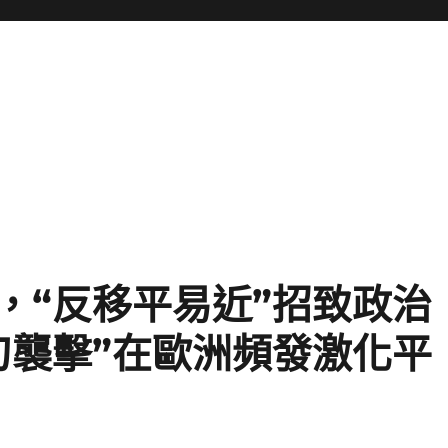
，“反移平易近”招致政治
刀襲擊”在歐洲頻發激化平