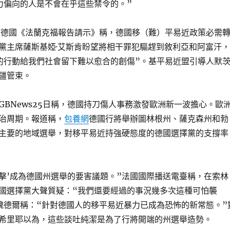
力偏向的人是不會在乎這些禁令的。”
”德國《法蘭克福報告請示》稱，德國移（難）平易近政策必需
黨主席薩斯基婭·艾斯肯盼望將相干罪犯驅趕到敘利亞和阿富汗，
的行動給我們社會留下難以愈合的創傷”。基平易近盟引導人默
疆管束。
GBNews25日稱，德國持刀傷人事務激發歐洲新一波擔心。歐
治周期。報道稱，
包養網
德國行將舉辦圖林根州、薩克森州和勃
主要的地域選舉，對移平易近持強硬態度的德國選擇黨的支撐率
襲擊’成為德國州選舉的要害議題。”法國國際播送電臺稱，在索林
國選擇黨大聲質疑：“我們還要經過的事況幾多次這種可怕襲
魏德爾稱：“針對德國人的移平易近暴力已成為恐怖的新常態。”
希里耶以為，這些談吐純潔是為了行將開端的州選舉造勢。