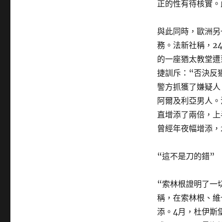
正的性有待核實。
與此同時，歐洲另
務。法新社稱，2
的一座猶太教堂遭
捷訓斥：“否決反
警方抓獲了嫌疑人
阿爾及利亞男人。
直增添了兩倍，上半
曾經年夜幅增添，20
“這不是刀的錯”
“索林根證明了一
稱，在索林根、維
添。4月，杜伊斯