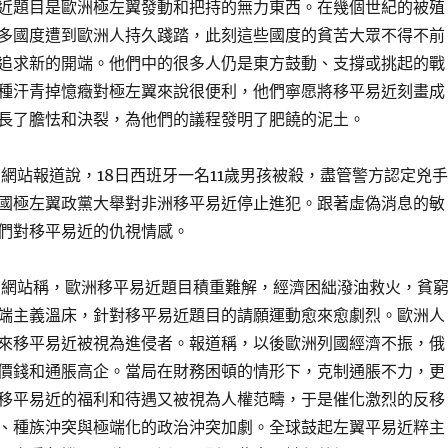
近題目是歐洲極左翼發動和把持的無力東西。在幾個世紀的被殖
多國度遭到歐洲人持久踐踏，此刻這些國度的貧苦大眾不得不前
追求新的開端。他們中的很多人仍是東方鼓動、支撐或挑起的戰
種汗青掉憶癥對極左翼來說很便利，他們寧愿將移平易近刻畫成
長了膽怯和決裂，為他們的議程發明了肥饒的泥土。
”網站報道說，18日西班牙一名11歲男孩被殺，盡管警方認定兇手
國極左翼政黨大舉對非洲移平易近停止進犯。跟著虛偽消息的敏
們對移平易近的仇視情感。
”網站稱，歐洲移平易近題目積重難解，經濟困絀潑油救火，貧
端主義溫床，針對移平易近題目的請願運動愈來愈劇烈。歐洲人
來移平易近被視為進侵者。報道稱，以後歐洲列國經濟不振，俄
價錢和通脹高企。當局在財務困頓的情形下，克制通脹不力，更
移平易近的福利和待遇又被視為人權范疇，于是催化激烈的反移
、種族沖突與極端化的政治沖突加劇。全球鼓起左翼平易近粹主