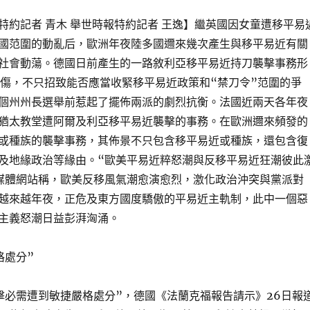
特約記者 青木 舉世時報特約記者 王逸】繼英國因女童遭移平易
國范圍的動亂后，歐洲年夜陸多國邇來幾次產生與移平易近有關
社會動蕩。德國日前產生的一路敘利亞移平易近持刀襲擊事務形
受傷，不只招致能否應當收緊移平易近政策和“禁刀令”范圍的爭
個州州長選舉前惹起了擺佈兩派的劇烈抗衡。法國近兩天各年夜
猶太教堂遭阿爾及利亞移平易近襲擊的事務。在歐洲邇來頻發的
或種族的襲擊事務，其佈景不只包含移平易近或種族，還包含復
及地緣政治等緣由。“歐美平易近粹怒潮與反移平易近狂潮彼此
媒體網站稱，歐美反移風氣潮愈演愈烈，激化政治沖突與黨派對
越來越年夜，正危及東方國度驕傲的平易近主軌制，此中一個惡
主義怒潮日益彭湃洶涌。
格處分”
擊必需遭到敏捷嚴格處分”，德國《法蘭克福報告請示》26日報