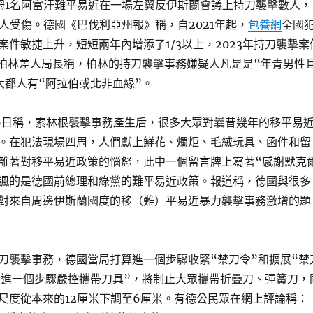
姆1名阿富汗難平易近在一場左翼反伊斯蘭會議上持刀襲擊數人，
5人受傷。德國《巴伐利亞州報》稱，自2021年起，
包養網
全國
案件敏捷上升，短短兩年內增添了1/3以上，2023年持刀襲擊案
起。柏林差人局長稱，柏林的持刀襲擊事務嫌疑人凡是是“年青男性
大都人有“阿拉伯或北非血緣”。
6日稱，索林根襲擊事務產生后，很多大眾對曩昔幾年的移平易
。在犯法現場四周，人們獻上鮮花、燭炬、毛絨玩具、函件和留
雜著對移平易近政策的惱怒，此中一個留言牌上寫著“感謝默克
諷的是德國前總理和綠黨的難平易近政策。報道稱，德國與很多
對來自周邊伊斯蘭國度的移（難）平易近暴力襲擊事務激增的題
刀襲擊事務，德國當局打算進一個步驟收緊“禁刀令”和擴展“禁
合進一個步驟嚴控攜帶刀具”，將制止大眾攜帶折疊刀、彈簧刀，
尺度從本來的12厘米下調至6厘米。有德公民眾在網上評論稱：