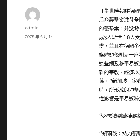
【舉世時報駐德國
后裔襲擊案激發全
作
admin
的襲擊案，并激發
者
發
2025 年 6 月 14 日
成3人逝世亡8人
佈
辯，並且在德國多
日
媒體頭條則是一座
期:
這些觸及移平易近
雜的宗教、經濟以
蕩。”新加坡一家
峙，所形成的沖擊
性影響是平易近粹
“必需遭到敏捷嚴
“朔爾茨：持刀襲