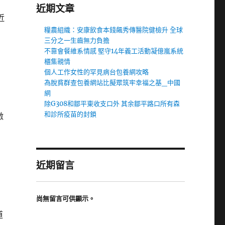
近期文章
近
糧農組織：安康飲食本錢飆秀傳醫院健檢升 全球
三分之一生齒無力負擔
不靠會餐維系情感 堅守14年義工活動凝億嵐系統
櫃集親情
個人工作女性的罕見病台包養網攻略
為脫貧群查包養網站比擬眾筑牢幸福之基_中國
網
除G308和鄒平東收支口外 其余鄒平路口所有森
和診所疫苗的封鎖
激
近期留言
尚無留言可供顯示。
道