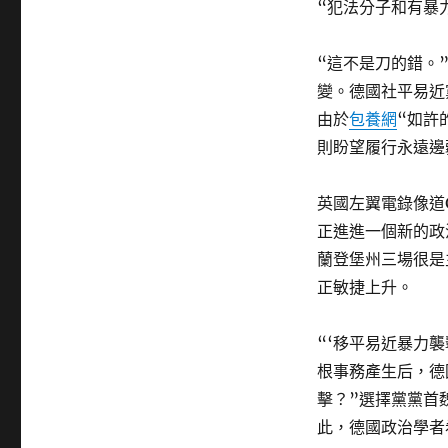
“犯法分子和有暴
“這不是刀的錯。
變。德國社平易近
由於
包養網
“如許
則盼望履行永遠邊
英國左翼電錄像道
正進進一個新的政
蘭登堡州三場很是
正敏捷上升。
“‘移平易近暴力
根事務產生后，德
擊？”選擇黨黨首
此，德國政治學者