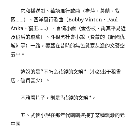
它和播送劇、華語風行歌曲（崔萍、葛蘭、紫
薇……）、西洋風行歌曲（Bobby Vinton、Paul
Anka、貓王……）、言情小說（金杏枝、禹其平易近
及稍后的瓊瑤）、斗狠黑社會小說（費蒙的《賭國仇
城》等）一路，覆蓋在昔時的無色貧寒灰澹的文藝空
氣中。
這說的是“不怎么花錢的文娛”（小說出于租書
店，破費甚少）。
不雅看片子，則是“花錢的文娛”。
五、武俠小說在那年代幽幽連接了某種飄渺的老
中國