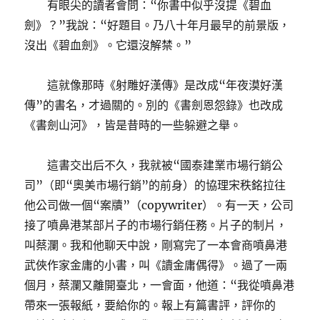
有眼尖的讀者會問：“你書中似乎沒提《碧血
劍》？”我說：“好題目。乃八十年月最早的前景版，
沒出《碧血劍》。它還沒解禁。”
這就像那時《射雕好漢傳》是改成“年夜漠好漢
傳”的書名，才過關的。別的《書劍恩怨錄》也改成
《書劍山河》，皆是昔時的一些躲避之舉。
這書交出后不久，我就被“國泰建業市場行銷公
司”（即“奧美市場行銷”的前身）的協理宋秩銘拉往
他公司做一個“案牘”（copywriter）。有一天，公司
接了噴鼻港某部片子的市場行銷任務。片子的制片，
叫蔡瀾。我和他聊天中說，剛寫完了一本會商噴鼻港
武俠作家金庸的小書，叫《讀金庸偶得》。過了一兩
個月，蔡瀾又離開臺北，一會面，他道：“我從噴鼻港
帶來一張報紙，要給你的。報上有篇書評，評你的