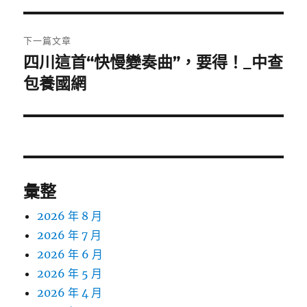
覽
文
章:
下一篇文章
四川這首“快慢變奏曲”，要得！_中查
下
一
包養國網
篇
文
章:
彙整
2026 年 8 月
2026 年 7 月
2026 年 6 月
2026 年 5 月
2026 年 4 月