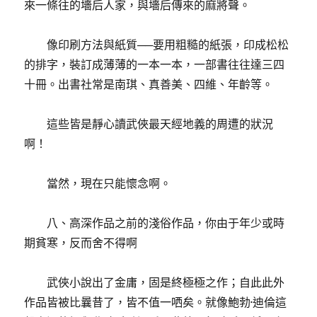
來一條往的墻后人家，與墻后傳來的麻將聲。
像印刷方法與紙質──要用粗糙的紙張，印成松松
的排字，裝訂成薄薄的一本一本，一部書往往達三四
十冊。出書社常是南琪、真善美、四維、年齡等。
這些皆是靜心讀武俠最天經地義的周遭的狀況
啊！
當然，現在只能懷念啊。
八、高深作品之前的淺俗作品，你由于年少或時
期貧寒，反而舍不得啊
武俠小說出了金庸，固是終極極之作；自此此外
作品皆被比曩昔了，皆不值一哂矣。就像鮑勃·迪倫這