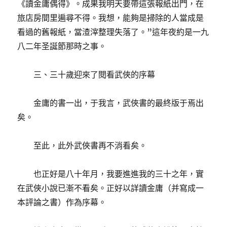
《讀金庸偶得》。成果我明天要帶這張報紙出門，在
旅店房間里遍尋不得。我想，能夠是掃除的人當成是
看過的舊報紙，當渣滓整理失落了。”這年夜約是一九
八二年圣誕節那時之事。
三、三十歲迎來了閱看武俠的序幕
金庸的書一出，于我言，武俠書的最終版于焉出
矣。
至此，此外武俠書再不消看矣。
也正好是八十年月，我要進進我的三十之年，實
在武俠小說已漸不看矣。正好以詳讀金庸（并寫成一
本評論之書）作為序幕。