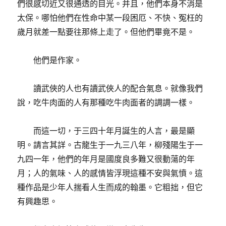
們很感切近又很通透的目光。并且，他們本身不消是
太保。哪怕他們在性命中某一段困厄、不快、冤枉的
歲月就差一點要往那條上走了。但他們畢竟不是。
他們是作家。
讀武俠的人也有讀武俠人的配合氣息。就像我們
說，吃牛肉面的人有那種吃牛肉面者的調調一樣。
而這一切，于三四十年月誕生的人言，最是顯
明。請言其詳。古龍生于一九三八年，柳殘陽生于一
九四一年，他們的年月是國度良多難又很動蕩的年
月；人的氣味、人的感情皆浮現這種不安與氣憤。這
種作品是少年人揣看人生而成的翰墨。它粗拙，但它
有興趣思。