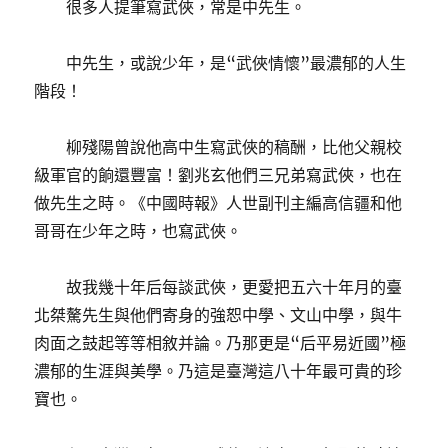
很多人提筆寫武俠，常是中先生。
中先生，或說少年，是“武俠情懷”最濃郁的人生
階段！
柳殘陽曾說他高中生寫武俠的稿酬，比他父親校
級軍官的餉還豐富！劉兆玄他們三兄弟寫武俠，也在
做先生之時。《中國時報》人世副刊主編高信疆和他
哥哥在少年之時，也寫武俠。
故我幾十年后每談武俠，更愛把五六十年月的臺
北桀驁先生與他們寄身的強恕中學、文山中學，與牛
肉面之鼓起等等相敘并論。乃那更是“后平易近國”極
濃郁的生涯與美學。乃這是臺灣這八十年最可貴的珍
寶也。