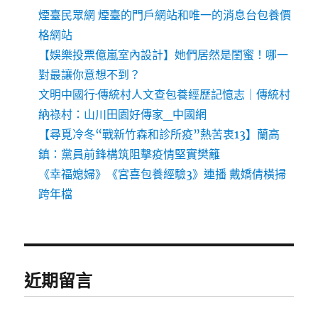
煙臺民眾網 煙臺的門戶網站和唯一的消息台包養價
格網站
【娛樂投票億嵐室內設計】她們居然是閨蜜！哪一
對最讓你意想不到？
文明中國行·傳統村人文查包養經歷記憶志｜傳統村
納祿村：山川田園好傳家_中國網
【尋覓冷冬“戰新竹森和診所疫”熱苦衷13】蘭高
鎮：黨員前鋒構筑阻擊疫情堅實樊籬
《幸福媳婦》《宮喜包養經驗3》連播 戴嬌倩橫掃
跨年檔
近期留言