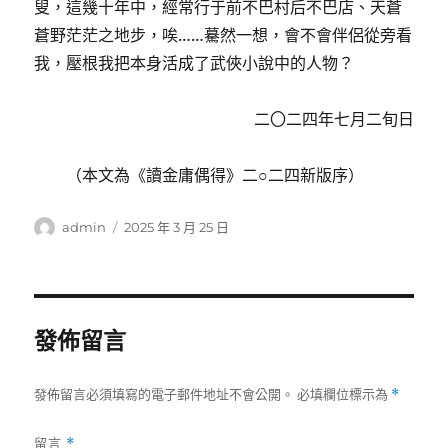
叟，這幾十年中，經常行于前不巴村后不巴店、天蒼
蒼野茫茫之地步，唉……驀然一想，會不會伴侶從旁看
我，壓根我把本身活成了武俠小說中的人物？
二〇二四年七月二旬日
（本文為《讀金庸偶得》二○二四新版序）
作
發
admin
2025 年 3 月 25 日
者
佈
日
期:
發佈留言
發佈留言必須填寫的電子郵件地址不會公開。
必填欄位標示為
*
留言
*