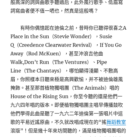
般高深的詞與曲歌手聽過后，此外風行歌手、低眉寫
詞寫曲者便不值一哂也，然真是這般嗎？
有時你偶憶起在迪倫之前，昔時你已聽得很喜之A
Place in the Sun（Stevie Wonder），Susie
Q（Creedence Clearwater Revival），If You Go
Away（Rod McKuen），甚至沖浪吉他曲
Walk,Don’t Run（The Ventures）、Pipe
Line（The Chantays），哪怕顯得淺顯、不敷高
眉，你照樣本日聽來極是高興歡愉，并不被迪倫雄風
掩飾。甚至那首植物獨唱團（The Animals）唱的
House of the Rising Sun，你至今聽的還是他們一
九六四年唱的版本。即便植物獨唱團主唱早傳播鼓吹
他們學得此曲是聽了一九六二年迪倫第一張唱片中這
歌的平易近謠原曲，不久就改唱成現在的“搖
舞蹈教室
滾版”！但是幾十年來坊間聽的，滿是植物獨唱團唱的