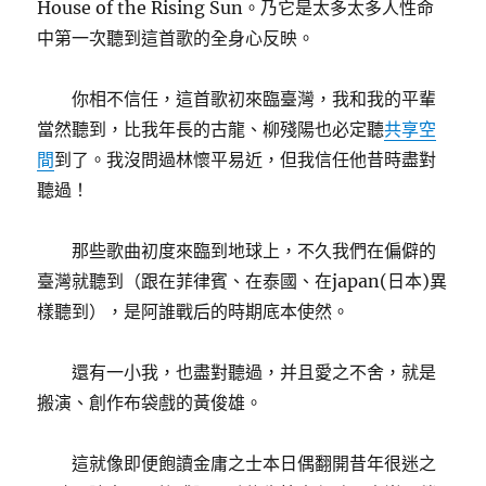
House of the Rising Sun。乃它是太多太多人性命
中第一次聽到這首歌的全身心反映。
你相不信任，這首歌初來臨臺灣，我和我的平輩
當然聽到，比我年長的古龍、柳殘陽也必定聽
共享空
間
到了。我沒問過林懷平易近，但我信任他昔時盡對
聽過！
那些歌曲初度來臨到地球上，不久我們在偏僻的
臺灣就聽到（跟在菲律賓、在泰國、在japan(日本)異
樣聽到），是阿誰戰后的時期底本使然。
還有一小我，也盡對聽過，并且愛之不舍，就是
搬演、創作布袋戲的黃俊雄。
這就像即便飽讀金庸之士本日偶翻開昔年很迷之