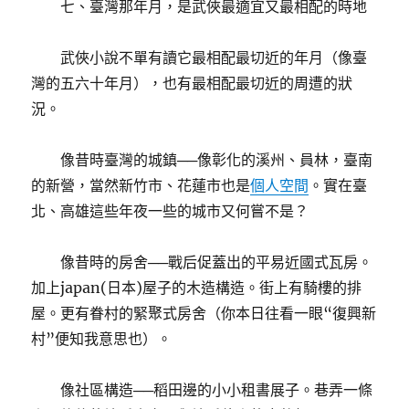
七、臺灣那年月，是武俠最適宜又最相配的時地
武俠小說不單有讀它最相配最切近的年月（像臺
灣的五六十年月），也有最相配最切近的周遭的狀
況。
像昔時臺灣的城鎮──像彰化的溪州、員林，臺南
的新營，當然新竹市、花蓮市也是
個人空間
。實在臺
北、高雄這些年夜一些的城市又何嘗不是？
像昔時的房舍──戰后促蓋出的平易近國式瓦房。
加上japan(日本)屋子的木造構造。街上有騎樓的排
屋。更有眷村的緊聚式房舍（你本日往看一眼“復興新
村”便知我意思也）。
像社區構造──稻田邊的小小租書展子。巷弄一條