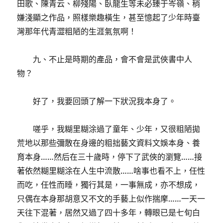
田歌、陳青云、柳殘陽、臥龍生等未必臻于岑嶺、稍
嫌淺顯之作品，照樣樂趣橫生，甚至憶起了少年時臺
灣那年代青澀粗陋的生涯氣氛啊！
九、不止是時期的產品，會不會是武俠書中人
物？
好了，我要回頭了解一下狀況我本身了。
嗟乎，我糊里糊涂過了童年、少年，又很粗陋拋
荒地以那些彌散在身邊的粗拙藝文資料文娛本身、養
育本身……然后在三十歲時，停下了武俠的瀏覽……接
著依然糊里糊涂在人生中流散……啥事也看不上，任性
而吃，任性而睡，獨行其是，一事無成，亦不想成，
只偶在本身那胡意又不文的手藝上似作揣摩……一天一
天往下混著，居然又過了四十多年，轉眼已是七旬白