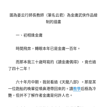
圖為姜云行師長教師（筆名云君）為金庸武俠作品繪
制的插畫
一、初相逢金庸
時間飛奔，轉眼本年已是金庸一百年。
而那本我三十歲時寫的《讀金庸偶得》，竟也過
了四十二年！
六十年月中期，我就看過《天龍八部》。那是某
一位跑船的晚輩從噴鼻港帶回來的。讀
教學
后極為冷
艷，但并不了解作者金庸是何許人也。