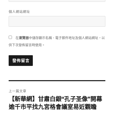
個人網站網址
在
瀏覽器
中儲存顯示名稱、電子郵件地址及個人網站網址，以
供下次發佈留言時使用。
文
上一篇文章
章
【新華網】甘肅白銀“孔子圣像”開幕
上
一
逾千市平找九宮格會議室易近觀瞻
導
篇