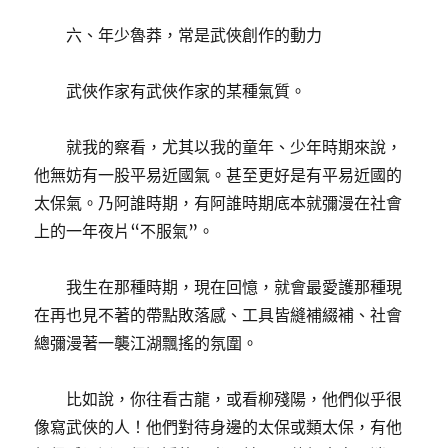
六、年少魯莽，常是武俠創作的動力
武俠作家有武俠作家的某種氣質。
就我的察看，尤其以我的童年、少年時期來說，
他無妨有一股平易近國氣。甚至更好是有平易近國的
太保氣。乃阿誰時期，有阿誰時期底本就彌漫在社會
上的一年夜片“不服氣”。
我生在那種時期，現在回憶，就會最愛護那種現
在再也見不著的帶點敗落感、工具皆縫補綴補、社會
總彌漫著一襲江湖飄搖的氛圍。
比如說，你往看古龍，或看柳殘陽，他們似乎很
像寫武俠的人！他們對待身邊的太保或類太保，有他