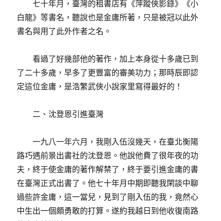
七十年月，臺灣的租書店有《萍蹤俠影錄》《小
白龍》等書名，聽說也是金庸所著，只是被冠以此外
書名與用了此外作者之名。
看過了好幾部他的著作，加上本身從十多歲已到
了二十多歲，早多了更豐富的審美功力；那時辰即認
定這位金庸，是浩繁武俠小說家里寫得最好的！
二、沈登恩引進臺灣
一九八一年六月，我剛入伍沒幾天，在臺北衡陽
路巧遇前景出書社的沈登恩。他說他費了很年夜的功
夫，終于使金庸的著作解禁了，終于要引進金庸的書
在臺灣正式出書了。他七十年月中期即聽我閑談中聊
過些許金庸，這一當兒，見到了剛入伍的我，竟然心
中生出一個頗勇敢的打算。遂約我越日到他收復南路