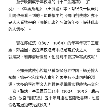
至于晚期成于年夜陸的《十二金錢鏢》（白
羽）、《臥虎躲龍》（王度廬）等，有很長一段歲月
此間也是看不到的。還珠樓主的《蜀山劍俠傳》亦不
是人人看獲得的（哪怕此書的名望恁年夜，提談此書
的人恁多）。
實在郎紅浣（1897—1969）的年事年夜于王度
廬、鄭證因，然在年夜陸時未必是寫武俠之人——也
就是說，若非借居臺島，他能夠不會提筆寫武俠呢！
不知是武俠小說這品種型過分老中國、過分撩人
鄉愁，抑是它和太多人童年的舊夢有不成切割的淵
源，太多的學術型文人也難免提筆頗富興趣地來寫它
一寫。聽說，字畫巨匠江兆申（1925—1996，后來
擔負“故宮”副院長）五十年月還在基隆教書時，也曾
假名寫過短時光武俠呢！