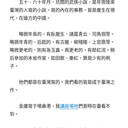
五十、六十年月，坊間的武俠小說，是年夜陸來
臺灣的人寫的小說。寫的內在的事務，皆是產生在現
代，在遠方的中國。
略微年長的，有臥龍生、諸葛青云、司馬翎等。
略微年青的、后起的，有古龍、柳殘陽、上官鼎等。
略微更老的，則有孫玉鑫。再更老的，有郎紅浣。稍
后參加的本省作家，如田歌、秦紅，算是少有的例
子。
他們都是在臺灣寫的。我們看的皆是成于臺灣之
作。
金庸寫于噴鼻港，我
講座場地
們昔時在臺看不
到。