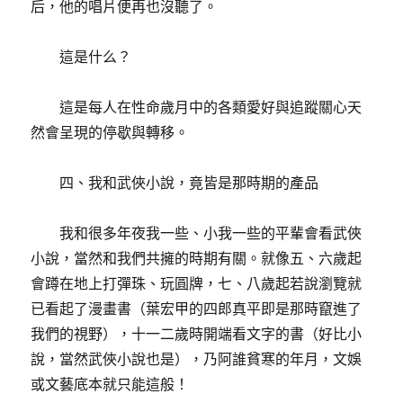
后，他的唱片便再也沒聽了。
這是什么？
這是每人在性命歲月中的各類愛好與追蹤關心天
然會呈現的停歇與轉移。
四、我和武俠小說，竟皆是那時期的產品
我和很多年夜我一些、小我一些的平輩會看武俠
小說，當然和我們共擁的時期有關。就像五、六歲起
會蹲在地上打彈珠、玩圓牌，七、八歲起若說瀏覽就
已看起了漫畫書（葉宏甲的四郎真平即是那時竄進了
我們的視野），十一二歲時開端看文字的書（好比小
說，當然武俠小說也是），乃阿誰貧寒的年月，文娛
或文藝底本就只能這般！