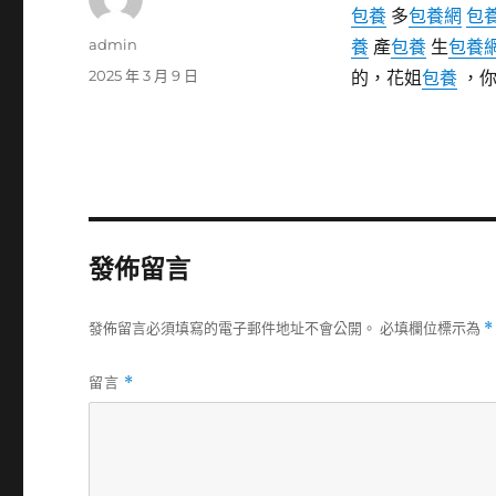
包養
多
包養網
包
作
admin
養
產
包養
生
包養
者
發
2025 年 3 月 9 日
的，花姐
包養
，
佈
日
期:
發佈留言
發佈留言必須填寫的電子郵件地址不會公開。
必填欄位標示為
*
留言
*