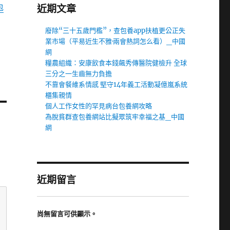
包
近期文章
廢除“三十五歲門檻”，查包養app扶植更公正失
業市場（平易近生不雅·兩會熱詞怎么看）_中國
網
糧農組織：安康飲食本錢飆秀傳醫院健檢升 全球
三分之一生齒無力負擔
不靠會餐維系情感 堅守14年義工活動凝億嵐系統
櫃集親情
個人工作女性的罕見病台包養網攻略
為脫貧群查包養網站比擬眾筑牢幸福之基_中國
網
近期留言
尚無留言可供顯示。