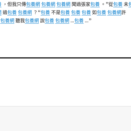
養
，但我只傳
包養網
包養網
包養網
聞過張家
包養
。”從
包養
未
網
過
包養
包養網
？“
包養
不是
包養
包養
包養
如
包養
包養網
許
你
包養網
聽我
包養網
說
包養
包養網
…
包養
…”