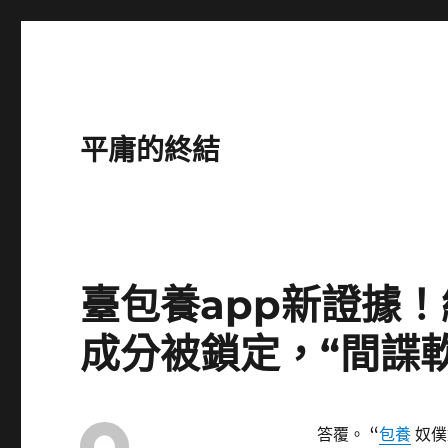
平庸的終結
臺包養app新證據
成分被鎖定，“間諜
答覆。 “
包養
奴僕