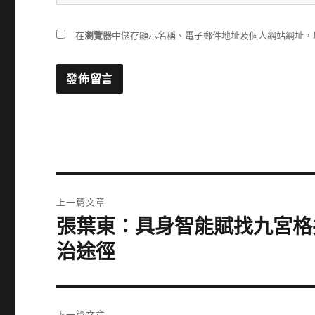
在
瀏覽器
中儲存顯示名稱、電子郵件地址及個人網站網址，
文
上一篇文章
章
張葉東：具身智能賦找九宮格
上
一
導
治途徑
篇
覽
文
章:
下一篇文章